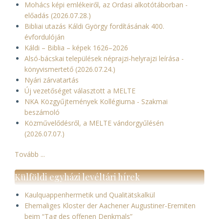
Mohács képi emlékeiről, az Ordasi alkotótáborban -
előadás (2026.07.28.)
Bibliai utazás Káldi György fordításának 400.
évfordulóján
Káldi – Biblia – képek 1626–2026
Alsó-bácskai települések néprajzi-helyrajzi leírása -
könyvismertető (2026.07.24.)
Nyári zárvatartás
Új vezetőséget választott a MELTE
NKA Közgyűjtemények Kollégiuma - Szakmai
beszámoló
Közművelődésről, a MELTE vándorgyűlésén
(2026.07.07.)
Tovább ...
Külföldi egyházi levéltári hírek
Kaulquappenhermetik und Qualitätskalkül
Ehemaliges Kloster der Aachener Augustiner-Eremiten
beim “Tag des offenen Denkmals”