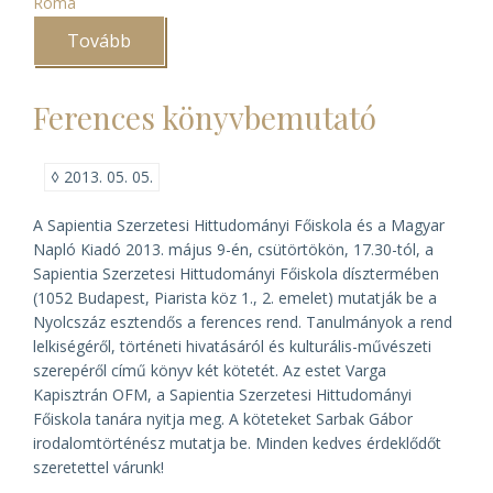
Róma
Tovább
(Az
európai
egyházi
levéltárosok
Ferences könyvbemutató
konferenciája
Róma
mellett)
◊
2013. 05. 05.
A Sapientia Szerzetesi Hittudományi Főiskola és a Magyar
Napló Kiadó 2013. május 9-én, csütörtökön, 17.30-tól, a
Sapientia Szerzetesi Hittudományi Főiskola dísztermében
(1052 Budapest, Piarista köz 1., 2. emelet) mutatják be a
Nyolcszáz esztendős a ferences rend. Tanulmányok a rend
lelkiségéről, történeti hivatásáról és kulturális-művészeti
szerepéről
című könyv két kötetét. Az estet Varga
Kapisztrán OFM, a Sapientia Szerzetesi Hittudományi
Főiskola tanára nyitja meg. A köteteket Sarbak Gábor
irodalomtörténész mutatja be. Minden kedves érdeklődőt
szeretettel várunk!