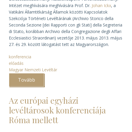
Intézet meghívására meghívására Prof. Dr.
Johan Ickx
, a
Vatikáni Államtitkárság Államok közötti Kapcsolatok
Szekciója Történeti Levéltárának (
Archivio Storico della
Seconda Sezione [dei Rapporti con gli Stati] della Segreteria
di Stato
, korábban
Archivio della Congregazione degli Affari
Ecclesiastici Straordinari
) vezetője 2013. május 2013. május
27. és 29. között látogatást tett az Magyarországon.
konferencia
előadás
Magyar Nemzeti Levéltár
Tovább
(Johan
Ickx
vatikáni
levéltáros
Az európai egyházi
előadása
Budapesten)
levéltárosok konferenciája
Róma mellett