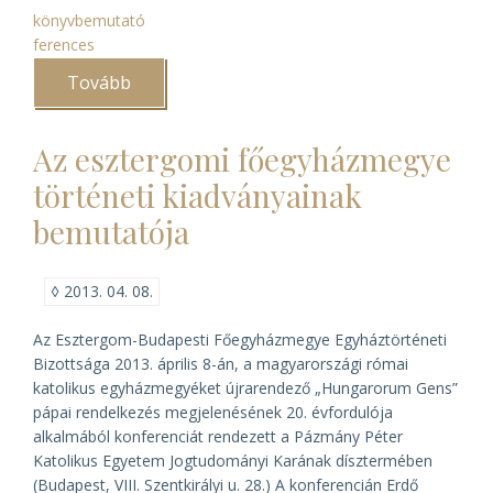
könyvbemutató
ferences
Tovább
(Ferences
könyvbemutató)
Az esztergomi főegyházmegye
történeti kiadványainak
bemutatója
◊
2013. 04. 08.
Az Esztergom-Budapesti Főegyházmegye Egyháztörténeti
Bizottsága 2013. április 8-án, a magyarországi római
katolikus egyházmegyéket újrarendező „Hungarorum Gens”
pápai rendelkezés megjelenésének 20. évfordulója
alkalmából konferenciát rendezett a Pázmány Péter
Katolikus Egyetem Jogtudományi Karának dísztermében
(Budapest, VIII. Szentkirályi u. 28.) A konferencián Erdő