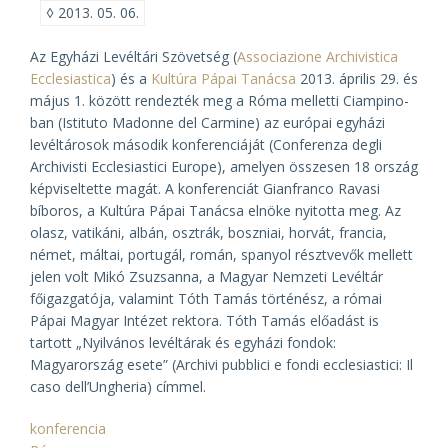
◊
2013. 05. 06.
Az Egyházi Levéltári Szövetség (
Associazione Archivistica
Ecclesiastica
) és a
Kultúra Pápai Tanácsa
2013. április 29. és
május 1. között rendezték meg a Róma melletti Ciampino-
ban (Istituto Madonne del Carmine) az európai egyházi
levéltárosok második konferenciáját (Conferenza degli
Archivisti Ecclesiastici Europe), amelyen összesen 18 ország
képviseltette magát. A konferenciát Gianfranco Ravasi
bíboros, a Kultúra Pápai Tanácsa elnöke nyitotta meg. Az
olasz, vatikáni, albán, osztrák, boszniai, horvát, francia,
német, máltai, portugál, román, spanyol résztvevők mellett
jelen volt Mikó Zsuzsanna, a Magyar Nemzeti Levéltár
főigazgatója, valamint Tóth Tamás történész, a római
Pápai Magyar Intézet rektora. Tóth Tamás előadást is
tartott „Nyilvános levéltárak és egyházi fondok:
Magyarország esete” (
Archivi pubblici e fondi ecclesiastici: Il
caso dell’Ungheria
) címmel.
konferencia