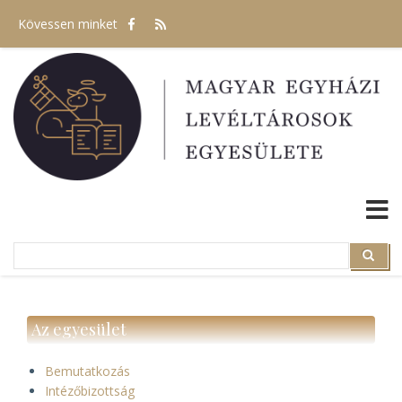
Ugrás
Kövessen minket
a
tartalomra
Search
Search
Az egyesület
Bemutatkozás
Intézőbizottság