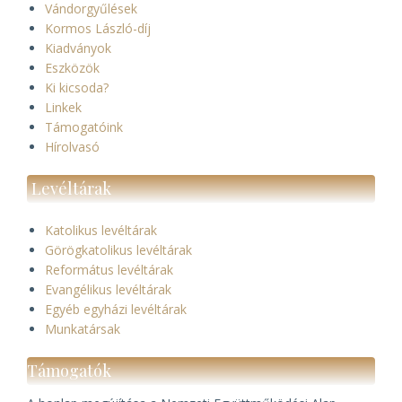
Vándorgyűlések
Kormos László-díj
Kiadványok
Eszközök
Ki kicsoda?
Linkek
Támogatóink
Hírolvasó
Levéltárak
Katolikus levéltárak
Görögkatolikus levéltárak
Református levéltárak
Evangélikus levéltárak
Egyéb egyházi levéltárak
Munkatársak
Támogatók