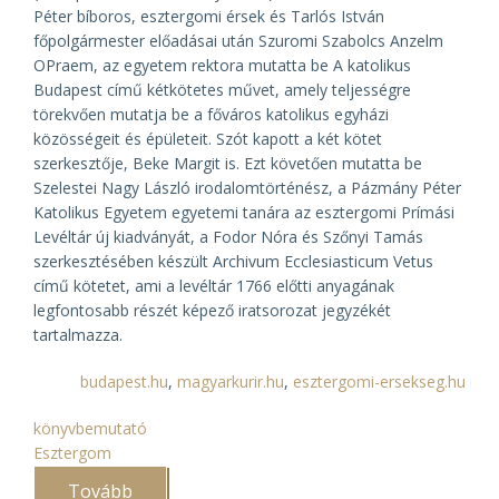
Péter bíboros, esztergomi érsek és Tarlós István
főpolgármester előadásai után Szuromi Szabolcs Anzelm
OPraem, az egyetem rektora mutatta be
A katolikus
Budapest
című kétkötetes művet, amely teljességre
törekvően mutatja be a főváros katolikus egyházi
közösségeit és épületeit. Szót kapott a két kötet
szerkesztője, Beke Margit is. Ezt követően mutatta be
Szelestei Nagy László irodalomtörténész, a Pázmány Péter
Katolikus Egyetem egyetemi tanára az esztergomi Prímási
Levéltár új kiadványát, a Fodor Nóra és Szőnyi Tamás
szerkesztésében készült
Archivum Ecclesiasticum Vetus
című kötetet, ami a levéltár 1766 előtti anyagának
legfontosabb részét képező iratsorozat jegyzékét
tartalmazza.
budapest.hu
,
magyarkurir.hu
,
esztergomi-ersekseg.hu
könyvbemutató
Esztergom
Tovább
(Az