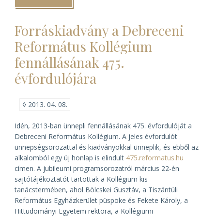
esztergomi
főegyházmegye
történeti
Forráskiadvány a Debreceni
kiadványainak
bemutatója)
Református Kollégium
fennállásának 475.
évfordulójára
◊
2013. 04. 08.
Idén, 2013-ban ünnepli fennállásának 475. évfordulóját a
Debreceni Református Kollégium. A jeles évfordulót
ünnepségsorozattal és kiadványokkal ünneplik, és ebből az
alkalomból egy új honlap is elindult
475.reformatus.hu
címen. A jubileumi programsorozatról március 22-én
sajtótájékoztatót tartottak a Kollégium kis
tanácstermében, ahol Bölcskei Gusztáv, a Tiszántúli
Református Egyházkerület püspöke és Fekete Károly, a
Hittudományi Egyetem rektora, a Kollégiumi