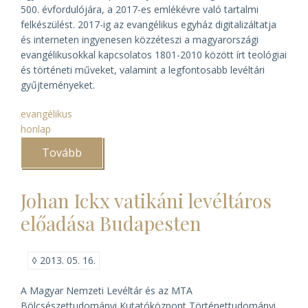
500. évfordulójára, a 2017-es emlékévre való tartalmi
felkészülést. 2017-ig az evangélikus egyház digitalizáltatja
és interneten ingyenesen közzéteszi a magyarországi
evangélikusokkal kapcsolatos 1801-2010 között írt teológiai
és történeti műveket, valamint a legfontosabb levéltári
gyűjteményeket.
evangélikus
honlap
Tovább
(A
Magyar
Evangélikus
Digitális
Johan Ickx vatikáni levéltáros
Tár)
előadása Budapesten
◊
2013. 05. 16.
A Magyar Nemzeti Levéltár és az MTA
Bölcsészettudományi Kutatóközpont Történettudományi