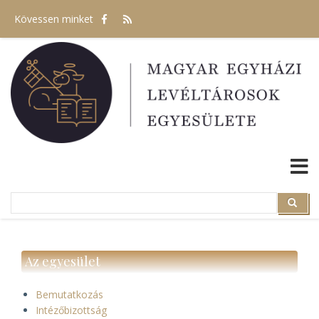
Ugrás
Kövessen minket
a
tartalomra
Search
Search
Az egyesület
Bemutatkozás
Intézőbizottság