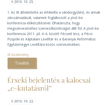
◊
2010. 10. 25.
1. Az IB áttekintette az értékelte a vándorgyűlést, és annak
zárszámadását, valamint foglalkozott a jövő évi
konferencia előkészítésével. Elhatározta, hogy
megszervezéséhez szervezőbizottságot állít föl. A jövő évi
konferencia 2011. júl. 4–6. között Pécsett lesz, a Pécsi
Püspöki és Káptalani Levéltár és a Baranyai Református
Egyházmegye Levéltára közös szervezésében.
IB közlemény
Tovább
(Közlemény
az
IB
2010.
Érseki bejelentés a kalocsai
okt.
14-
„e-kutatásról”
i
üléséről)
◊
2010. 10. 22.