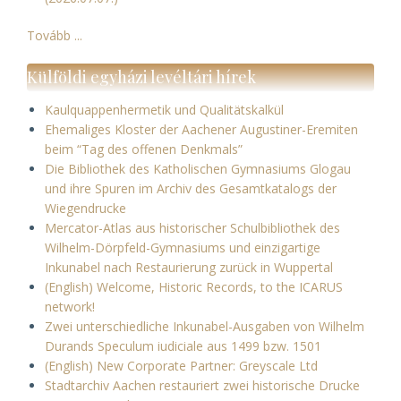
Tovább ...
Külföldi egyházi levéltári hírek
Kaulquappenhermetik und Qualitätskalkül
Ehemaliges Kloster der Aachener Augustiner-Eremiten
beim “Tag des offenen Denkmals”
Die Bibliothek des Katholischen Gymnasiums Glogau
und ihre Spuren im Archiv des Gesamtkatalogs der
Wiegendrucke
Mercator-Atlas aus historischer Schulbibliothek des
Wilhelm-Dörpfeld-Gymnasiums und einzigartige
Inkunabel nach Restaurierung zurück in Wuppertal
(English) Welcome, Historic Records, to the ICARUS
network!
Zwei unterschiedliche Inkunabel-Ausgaben von Wilhelm
Durands Speculum iudiciale aus 1499 bzw. 1501
(English) New Corporate Partner: Greyscale Ltd
Stadtarchiv Aachen restauriert zwei historische Drucke