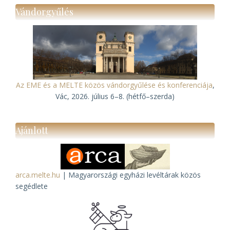
Vándorgyűlés
Az EME és a MELTE közös vándorgyűlése és konferenciája
,
Vác, 2026. július 6–8. (hétfő–szerda)
Ajánlott
arca.melte.hu
| Magyarországi egyházi levéltárak közös
segédlete