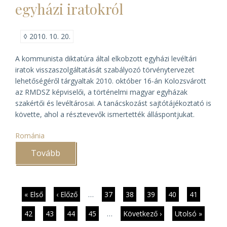
egyházi iratokról
◊
2010. 10. 20.
A kommunista diktatúra által elkobzott egyházi levéltári
iratok visszaszolgáltatását szabályozó törvénytervezet
lehetőségéről tárgyaltak 2010. október 16-án Kolozsvárott
az RMDSZ képviselői, a történelmi magyar egyházak
szakértői és levéltárosai. A tanácskozást sajtótájékoztató is
követte, ahol a résztevevők ismertették álláspontjukat.
Románia
Tovább
(Törvény
születhet
Romániában
az
elkobzott
egyházi
Oldalszámozás
Első
« Első
Előző
‹ Előző
…
Page
37
Page
38
Page
39
Page
40
Jelenlegi
41
iratokról)
oldal
oldal
oldal
Page
42
Page
43
Page
44
Page
45
…
Következő
Következő ›
Utolsó
Utolsó »
oldal
oldal