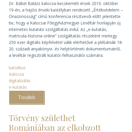
Dr. Bábel Balázs kalocsa-kecskeméti érsek 2010. október
19-én, a hajósi érseki kastélyban rendezett „Értékvédelem –
Önazonosság” című konferencia résztvevői előtt jelentette
be, hogy a Kalocsai Főegyházmegyei Levéltár honlapján új
internetes kutatási szolgáltatás indul. Az „e-kutatás,
matricula-historia-online” szolgáltatás részeként mintegy
250 ezer digitális képfelvétel válik elérhetővé a plébániák 18-
20. századi anyakönyvi- és helytörténeti dokumentumairól,
a levéltár regisztrált kutatói-felhasználói számára.
katolikus
Kalocsa
digitalizálás
e-kutatás
Tovább
(Érseki
bejelentés
a
kalocsai
Törvény születhet
„e-
kutatásról”)
Romániában az elkobzott