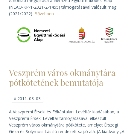
A honlap megújítása a Nemzeti Együttműködési Alap
(NEAO-KP-1-2021-2-1455) támogatásával valósult meg
(2021/2022).
Bővebben…
Veszprém város okmánytára
pótkötetének bemutatója
◊
2011. 03. 03.
A Veszprémi Érseki és Főkáptalani Levéltár kiadásában, a
Veszprémi Érseki Levéltár támogatásával elkészült
Veszprém város okmánytára
pótkötete, amelyet Érszegi
Géza és Solymosi László rendezett sajtó alá. (A kiadvány „A