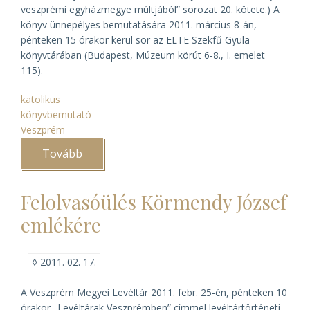
veszprémi egyházmegye múltjából” sorozat 20. kötete.) A
könyv ünnepélyes bemutatására 2011. március 8-án,
pénteken 15 órakor kerül sor az ELTE Szekfű Gyula
könyvtárában (Budapest, Múzeum körút 6-8., I. emelet
115).
katolikus
könyvbemutató
Veszprém
Tovább
(Veszprém
város
okmánytára
pótkötetének
Felolvasóülés Körmendy József
bemutatója)
emlékére
◊
2011. 02. 17.
A Veszprém Megyei Levéltár 2011. febr. 25-én, pénteken 10
órakor „Levéltárak Veszprémben” címmel levéltártörténeti