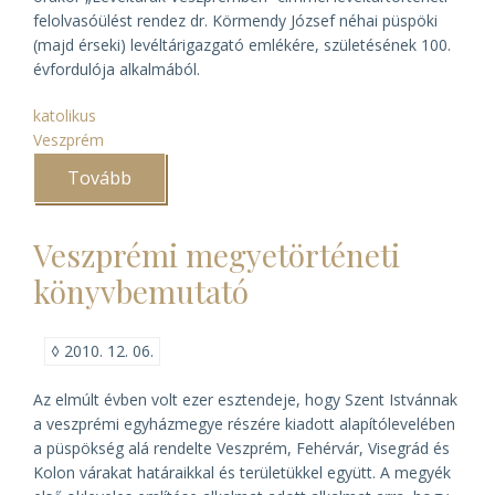
felolvasóülést rendez dr. Körmendy József néhai püspöki
(majd érseki) levéltárigazgató emlékére, születésének 100.
évfordulója alkalmából.
katolikus
Veszprém
Tovább
(Felolvasóülés
Körmendy
József
emlékére)
Veszprémi megyetörténeti
könyvbemutató
◊
2010. 12. 06.
Az elmúlt évben volt ezer esztendeje, hogy Szent Istvánnak
a veszprémi egyházmegye részére kiadott alapítólevelében
a püspökség alá rendelte Veszprém, Fehérvár, Visegrád és
Kolon várakat határaikkal és területükkel együtt. A megyék