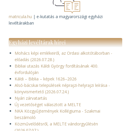
matricula.hu
| e-kutatás a magyarországi egyházi
levéltárakban
Egyházi levéltárak hírei
Mohács képi emlékeiről, az Ordasi alkotótáborban -
előadás (2026.07.28.)
Bibliai utazás Káldi György fordításának 400.
évfordulóján
Káldi – Biblia – képek 1626–2026
Alsó-bácskai települések néprajzi-helyrajzi leírása -
könyvismertető (2026.07.24.)
Nyári zárvatartás
Új vezetőséget választott a MELTE
NKA Közgyűjtemények Kollégiuma - Szakmai
beszámoló
Közművelődésről, a MELTE vándorgyűlésén
(2026.07.07.)