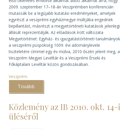
első okleveles említése alkalmat adott alkalmat arra, hogy
2009. szeptember 17–18-án Veszprémben konferencián
mutassák be a legújabb kutatási eredményeket, amelyek
egyrészt a veszprémi egyházmegye múltjába engednek
bepillantást, másrészt a megyetörténeti kutatások jelenlegi
állását reprezentálják. Az előadások írott változata
Megyetörténet: Egyház- és igazgatástörténeti tanulmányok
a veszprémi püspökség 1009. évi adománylevele
tiszteletére
címmel egy év múlva, 2010 őszén jelent meg, a
Veszprém Megyei Levéltár és a Veszprémi Érseki és
Főkáptalani Levéltár közös gondozásában.
Veszprém
Tovább
(Veszprémi
megyetörténeti
könyvbemutató)
Közlemény az IB 2010. okt. 14-i
üléséről