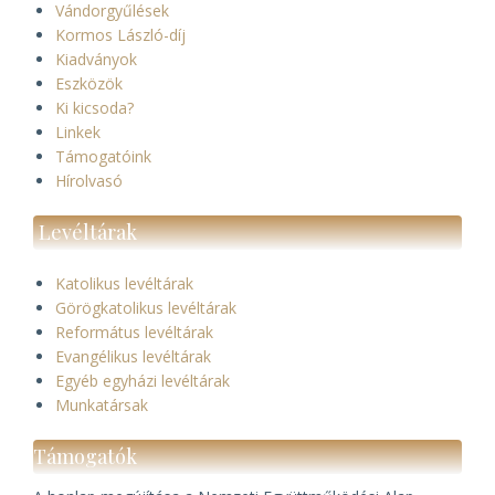
Vándorgyűlések
Kormos László-díj
Kiadványok
Eszközök
Ki kicsoda?
Linkek
Támogatóink
Hírolvasó
Levéltárak
Katolikus levéltárak
Görögkatolikus levéltárak
Református levéltárak
Evangélikus levéltárak
Egyéb egyházi levéltárak
Munkatársak
Támogatók