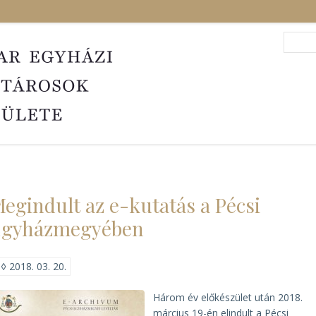
Search
Sea
egindult az e-kutatás a Pécsi
Egyházmegyében
◊
2018. 03. 20.
Három év előkészület után 2018.
március 19-én elindult a Pécsi