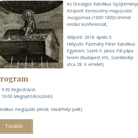
Az Országos Katolikus Gyűjtemény
Központ
Keresztény megújulási
mozgalmak (1500-1800)
címmel
rendez konferenciát,
Időpont: 2018. április 5.
Helyszín: Pázmány Péter Katolikus
Egyetem, Szent II. János Pál pápa
terem (Budapest VIII., Szentkirályi
utca 28. II. emelet)
Program
9:30 Regisztráció
10:00 Megnyitó/köszöntő
tolikus megújulás (elnök: Vásárhelyi Judit)
Tovább
(Keresztény
megújulási
mozgalmak