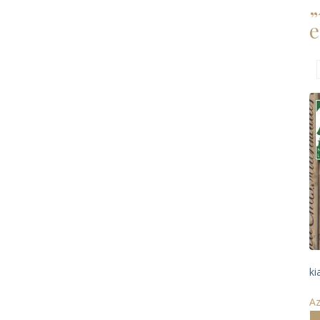
„
e
ki
Az