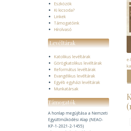
Eszközök
Ki kicsoda?
Linkek
Támogatóink
Hírolvasó
Levéltárak
Katolikus levéltárak
e-
Görögkatolikus levéltárak
ka
Református levéltárak
Evangélikus levéltárak
Egyéb egyházi levéltárak
Munkatársak
K
Támogatók
(
A honlap megújítása a Nemzeti
Együttműködési Alap (NEAO-
KP-1-2021-2-1455)