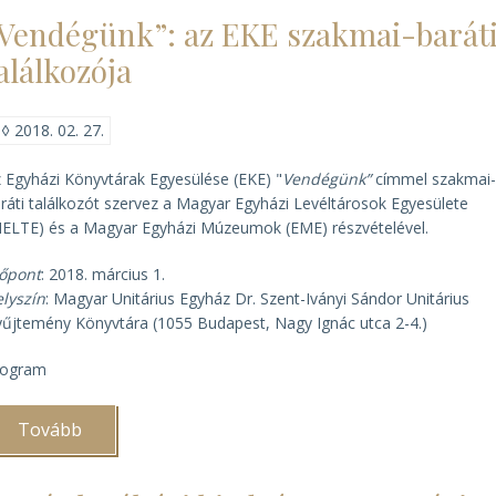
(1500-
Vendégünk”: az EKE szakmai-barát
1800)
)
alálkozója
◊
2018. 02. 27.
 Egyházi Könyvtárak Egyesülése (EKE) "
Vendégünk”
címmel szakmai
ráti találkozót szervez a Magyar Egyházi Levéltárosok Egyesülete
ELTE) és a Magyar Egyházi Múzeumok (EME) részvételével.
dőpont
: 2018. március 1.
lyszín
: Magyar Unitárius Egyház Dr. Szent-Iványi Sándor Unitárius
űjtemény Könyvtára (1055 Budapest, Nagy Ignác utca 2-4.)
rogram
Tovább
(„Vendégünk”:
az
EKE
szakmai-