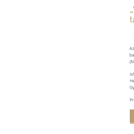
„
t
Az
ba
(M
I
He
Gy
P