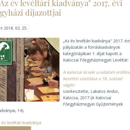
Az év levéltári kiadványa" 2017. évi
baráti
találkozója)
gyházi díjazottjai
◊
2018. 02. 25.
„Az év levéltári kiadványa" 2017. évi
pályázatán a forráskiadványok
kategóriájában 1. díjat kapott a
Kalocsai Főegyházmegyei Levéltár:
A kalocsai érseki uradalom erdőin
kezelési utasítása a 18. század
végén
szerkesztette, Lakatos Andor,
Kalocsa, 2017 (A Kalocsai
Főegyházmegyei Gyűjtemények
adványai, 14).
 év levéltári kiadványa