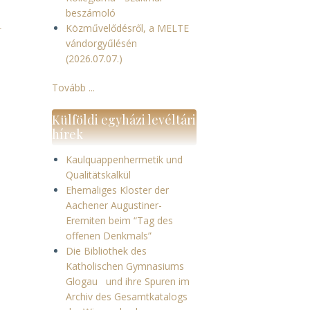
beszámoló
i
Közművelődésről, a MELTE
vándorgyűlésén
(2026.07.07.)
Tovább ...
-
Külföldi egyházi levéltári
hírek
Kaulquappenhermetik und
Qualitätskalkül
Ehemaliges Kloster der
Aachener Augustiner-
Eremiten beim “Tag des
offenen Denkmals”
Die Bibliothek des
Katholischen Gymnasiums
Glogau und ihre Spuren im
Archiv des Gesamtkatalogs