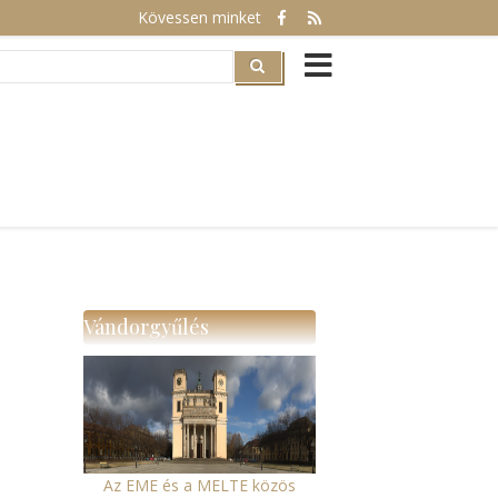
Kövessen minket
rch
Vándorgyűlés
Az EME és a MELTE közös