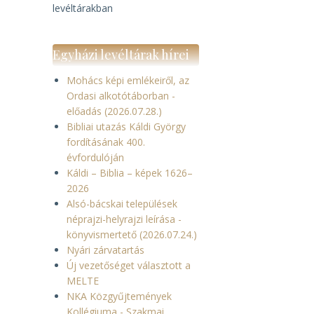
levéltárakban
i
Egyházi levéltárak hírei
Mohács képi emlékeiről, az
Ordasi alkotótáborban -
előadás (2026.07.28.)
Bibliai utazás Káldi György
fordításának 400.
évfordulóján
Káldi – Biblia – képek 1626–
2026
Alsó-bácskai települések
néprajzi-helyrajzi leírása -
könyvismertető (2026.07.24.)
Nyári zárvatartás
Új vezetőséget választott a
MELTE
NKA Közgyűjtemények
Kollégiuma - Szakmai