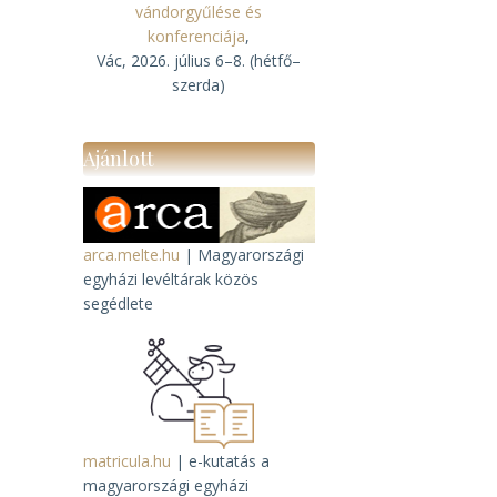
vándorgyűlése és
konferenciája
,
Vác, 2026. július 6–8. (hétfő–
szerda)
Ajánlott
arca.melte.hu
| Magyarországi
egyházi levéltárak közös
segédlete
matricula.hu
| e-kutatás a
magyarországi egyházi