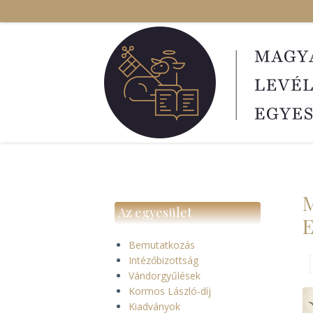
Ugrás
a
tartalomra
M
Az egyesület
Bemutatkozás
Intézőbizottság
Vándorgyűlések
Kormos László-díj
Kiadványok