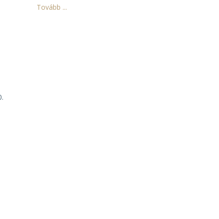
Tovább ...
0.