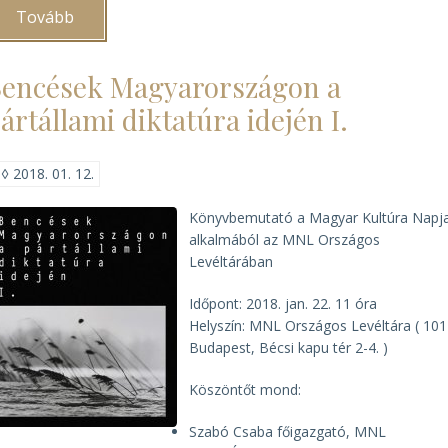
Tovább
(A
piaristák
és
a
encések Magyarországon a
főváros)
ártállami diktatúra idején I.
◊
2018. 01. 12.
Könyvbemutató a Magyar Kultúra Napj
alkalmából az MNL Országos
Levéltárában
Időpont: 2018. jan. 22. 11 óra
Helyszín: MNL Országos Levéltára ( 10
Budapest, Bécsi kapu tér 2-4. )
Köszöntőt mond:
Szabó Csaba főigazgató, MNL