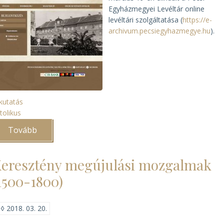
Egyházmegyei Levéltár online
levéltári szolgáltatása (
https://e-
archivum.pecsiegyhazmegye.hu
).
kutatás
tolikus
Tovább
(Megindult
az
e-
kutatás
eresztény megújulási mozgalmak
a
Pécsi
1500-1800)
Egyházmegyében)
◊
2018. 03. 20.