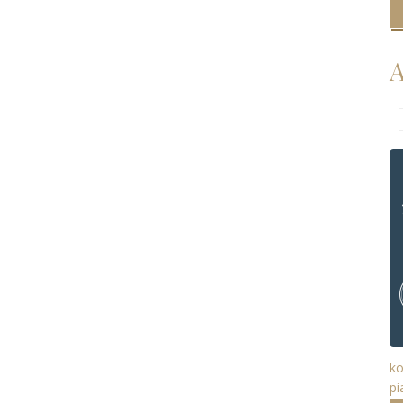
A
ko
pi