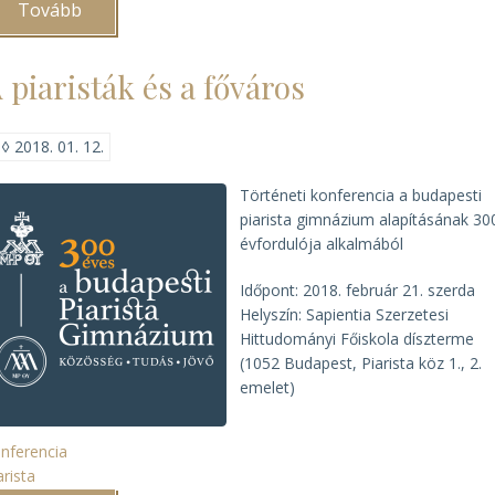
Tovább
(„Az
év
levéltári
kiadványa"
 piaristák és a főváros
2017.
évi
egyházi
díjazottjai)
◊
2018. 01. 12.
Történeti konferencia a budapesti
piarista gimnázium alapításának 30
évfordulója alkalmából
Időpont: 2018. február 21. szerda
Helyszín: Sapientia Szerzetesi
Hittudományi Főiskola díszterme
(1052 Budapest, Piarista köz 1., 2.
emelet)
nferencia
arista