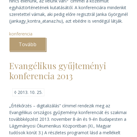
nincs ellenünk, az velünk van?” címmel a közelmúlt
egyháztörténetének kutatásától. A konferenciára mindenkit
szeretettel várnak, aki pedig előre regisztrál Janka Györgynél
(jankagy_kontra_atanaz.hu), azt ebédre is vendégül látják.
konferencia
Tovább
(Egyháztörténeti
konferencia
Nyíregyházán
a
Evangélikus gyűjteményi
közelmúlt
kutatásáról)
konferencia 2013
◊
2013. 10. 25.
„Értékőrzés – digitalizálás” címmel rendezik meg az
Evangélikus országos gyűjteményi konferenciát és szakmai
továbbképzést 2013. november 8-án és 9-én Budapesten a
Lágymányosi Ökumenikus Központban (XI., Magyar
tudósok körút 3.) A részletes programot lásd a mellékelt