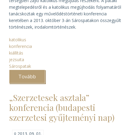
térségben zajló katolikus megújulás részeként. A pataki
megtelepedésről és a katolikus megújhodás folyamatáról
tanácskoztak egy művelődéstörténeti konferencia
keretében a 2013. október 3-án Sárospatakon összegyűlt
történészek, irodalomtörténészek.
katolikus
konferencia
kiállítás
jezsuita
Sárospatak
Tovább
(Katolikus
megújulás
Északkelet-
Magyarországon
„Szerzetesek asztala”
(konferenciabeszámoló))
konferencia (budapesti
szerzetesi gyűjteményi nap)
◊
2013. 09. 01.