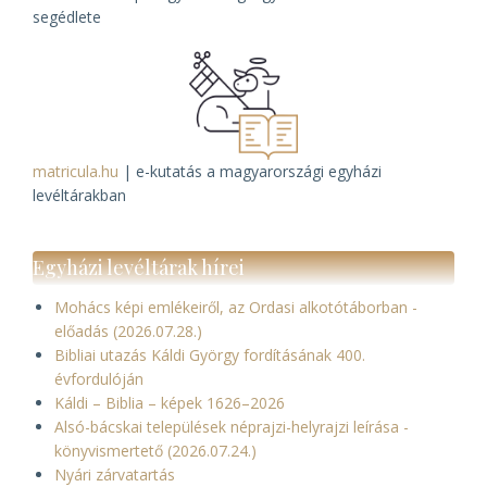
segédlete
matricula.hu
| e-kutatás a magyarországi egyházi
levéltárakban
Egyházi levéltárak hírei
Mohács képi emlékeiről, az Ordasi alkotótáborban -
előadás (2026.07.28.)
Bibliai utazás Káldi György fordításának 400.
évfordulóján
Káldi – Biblia – képek 1626–2026
Alsó-bácskai települések néprajzi-helyrajzi leírása -
könyvismertető (2026.07.24.)
Nyári zárvatartás