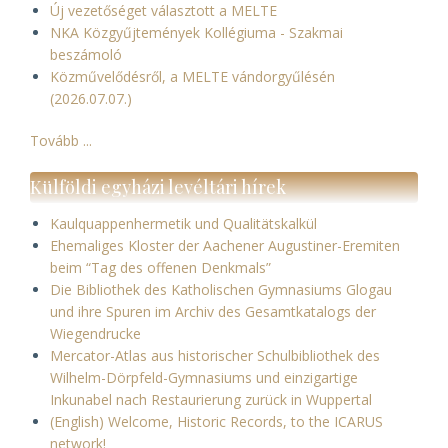
Új vezetőséget választott a MELTE
NKA Közgyűjtemények Kollégiuma - Szakmai
beszámoló
Közművelődésről, a MELTE vándorgyűlésén
(2026.07.07.)
Tovább ...
Külföldi egyházi levéltári hírek
Kaulquappenhermetik und Qualitätskalkül
Ehemaliges Kloster der Aachener Augustiner-Eremiten
beim “Tag des offenen Denkmals”
Die Bibliothek des Katholischen Gymnasiums Glogau
und ihre Spuren im Archiv des Gesamtkatalogs der
Wiegendrucke
Mercator-Atlas aus historischer Schulbibliothek des
Wilhelm-Dörpfeld-Gymnasiums und einzigartige
Inkunabel nach Restaurierung zurück in Wuppertal
(English) Welcome, Historic Records, to the ICARUS
network!