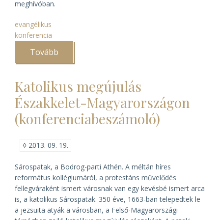
meghívóban.
evangélikus
konferencia
Tovább
(Evangélikus
gyűjteményi
konferencia
2013)
Katolikus megújulás
Északkelet-Magyarországon
(konferenciabeszámoló)
◊
2013. 09. 19.
Sárospatak, a Bodrog-parti Athén. A méltán híres
református kollégiumáról, a protestáns művelődés
fellegváraként ismert városnak van egy kevésbé ismert arca
is, a katolikus Sárospatak. 350 éve, 1663-ban telepedtek le
a jezsuita atyák a városban, a Felső-Magyarországi