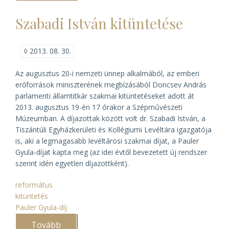
konferencia
(budapesti
Szabadi István kitüntetése
szerzetesi
gyűjteményi
nap))
◊
2013. 08. 30.
Az augusztus 20-i nemzeti ünnep alkalmából, az emberi
erőforrások miniszterének megbízásából Doncsev András
parlamenti államtitkár szakmai kitüntetéseket adott át
2013. augusztus 19-én 17 órakor a Szépművészeti
Múzeumban. A díjazottak között volt dr. Szabadi István, a
Tiszántúli Egyházkerületi és Kollégiumi Levéltára igazgatója
is, aki a legmagasabb levéltárosi szakmai díjat, a Pauler
Gyula-díjat kapta meg (az idei évtől bevezetett új rendszer
szerint idén egyetlen díjazottként).
református
kitüntetés
Pauler Gyula-díj
Tovább
(Szabadi