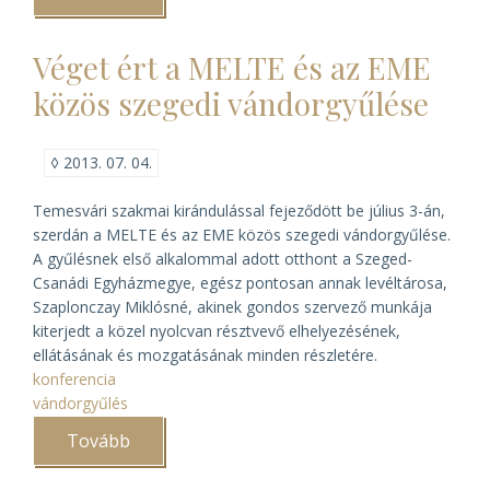
István
kitüntetése)
Véget ért a MELTE és az EME
közös szegedi vándorgyűlése
◊
2013. 07. 04.
Temesvári szakmai kirándulással fejeződött be július 3-án,
szerdán a MELTE és az EME közös szegedi vándorgyűlése.
A gyűlésnek első alkalommal adott otthont a Szeged-
Csanádi Egyházmegye, egész pontosan annak levéltárosa,
Szaplonczay Miklósné, akinek gondos szervező munkája
kiterjedt a közel nyolcvan résztvevő elhelyezésének,
ellátásának és mozgatásának minden részletére.
konferencia
vándorgyűlés
Tovább
(Véget
ért
a