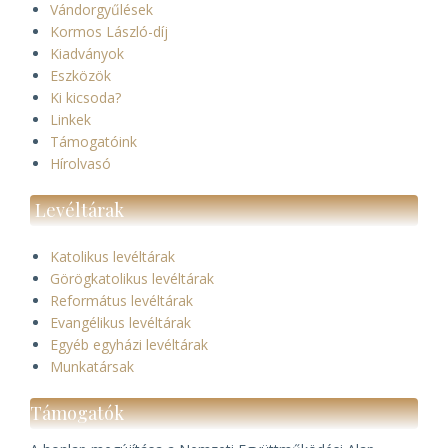
Vándorgyűlések
Kormos László-díj
Kiadványok
Eszközök
Ki kicsoda?
Linkek
Támogatóink
Hírolvasó
Levéltárak
Katolikus levéltárak
Görögkatolikus levéltárak
Református levéltárak
Evangélikus levéltárak
Egyéb egyházi levéltárak
Munkatársak
Támogatók