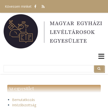
Ugrás
Kövessen minket
a
tartalomra
Search
Search
Az egyesület
Bemutatkozás
Intézőbizottság