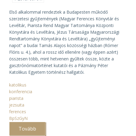
Első alkalommal rendeztek a Budapesten működő
szerzetesi gyűjtemények (Magyar Ferences Könyvtár és
Levéltár, Piarista Rend Magyar Tartománya Központi
Könyvtára és Levéltára, Jézus Társasága Magyarországi
Rendtartomány Könyvtára és Levéltára) „gyűjteményi
napot” a budai Tamás Alajos közösségi házban (Rómer
Flóris u. 4.), ahol a rossz idő ellenére (vagy éppen azért)
összesen több, mint hetvenen gyűltek össze, közte a
gasztrónómiatörténet kutatói és a Pázmány Péter
Katolikus Egyetem történész hallgatói.
katolikus
konferencia
piarista
jezsuita
ferences
BpSzGyN
Tovább
(„Szerzetesek
asztala”