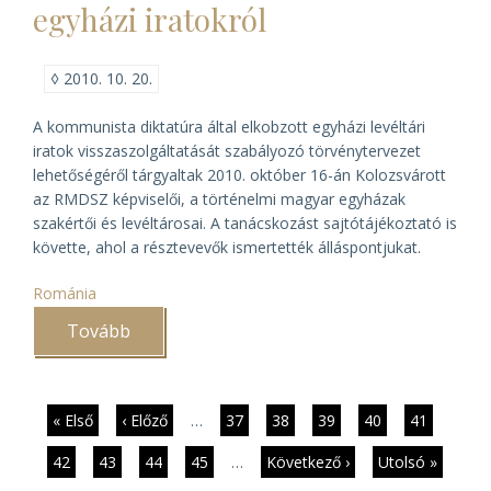
egyházi iratokról
◊
2010. 10. 20.
A kommunista diktatúra által elkobzott egyházi levéltári
iratok visszaszolgáltatását szabályozó törvénytervezet
lehetőségéről tárgyaltak 2010. október 16-án Kolozsvárott
az RMDSZ képviselői, a történelmi magyar egyházak
szakértői és levéltárosai. A tanácskozást sajtótájékoztató is
követte, ahol a résztevevők ismertették álláspontjukat.
Románia
Tovább
(Törvény
születhet
Romániában
az
elkobzott
egyházi
Oldalszámozás
Első
« Első
Előző
‹ Előző
…
Page
37
Page
38
Page
39
Page
40
Jelenlegi
41
iratokról)
oldal
oldal
oldal
Page
42
Page
43
Page
44
Page
45
…
Következő
Következő ›
Utolsó
Utolsó »
oldal
oldal