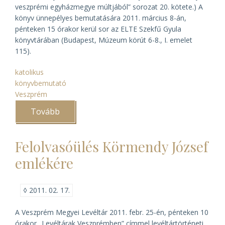
veszprémi egyházmegye múltjából” sorozat 20. kötete.) A
könyv ünnepélyes bemutatására 2011. március 8-án,
pénteken 15 órakor kerül sor az ELTE Szekfű Gyula
könyvtárában (Budapest, Múzeum körút 6-8., I. emelet
115).
katolikus
könyvbemutató
Veszprém
Tovább
(Veszprém
város
okmánytára
pótkötetének
Felolvasóülés Körmendy József
bemutatója)
emlékére
◊
2011. 02. 17.
A Veszprém Megyei Levéltár 2011. febr. 25-én, pénteken 10
órakor „Levéltárak Veszprémben” címmel levéltártörténeti