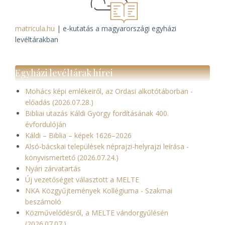
matricula.hu
| e-kutatás a magyarországi egyházi
levéltárakban
Egyházi levéltárak hírei
Mohács képi emlékeiről, az Ordasi alkotótáborban -
előadás (2026.07.28.)
Bibliai utazás Káldi György fordításának 400.
évfordulóján
Káldi – Biblia – képek 1626–2026
Alsó-bácskai települések néprajzi-helyrajzi leírása -
könyvismertető (2026.07.24.)
Nyári zárvatartás
Új vezetőséget választott a MELTE
NKA Közgyűjtemények Kollégiuma - Szakmai
beszámoló
Közművelődésről, a MELTE vándorgyűlésén
(2026.07.07.)