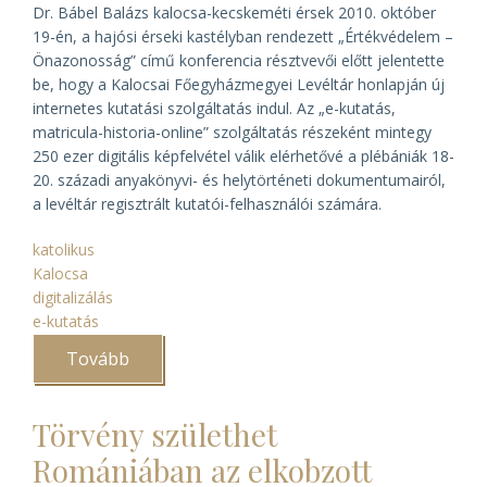
Dr. Bábel Balázs kalocsa-kecskeméti érsek 2010. október
19-én, a hajósi érseki kastélyban rendezett „Értékvédelem –
Önazonosság” című konferencia résztvevői előtt jelentette
be, hogy a Kalocsai Főegyházmegyei Levéltár honlapján új
internetes kutatási szolgáltatás indul. Az „e-kutatás,
matricula-historia-online” szolgáltatás részeként mintegy
250 ezer digitális képfelvétel válik elérhetővé a plébániák 18-
20. századi anyakönyvi- és helytörténeti dokumentumairól,
a levéltár regisztrált kutatói-felhasználói számára.
katolikus
Kalocsa
digitalizálás
e-kutatás
Tovább
(Érseki
bejelentés
a
kalocsai
Törvény születhet
„e-
kutatásról”)
Romániában az elkobzott