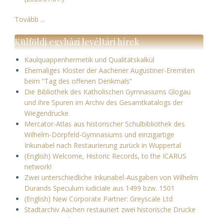
Tovább ...
Külföldi egyházi levéltári hírek
Kaulquappenhermetik und Qualitätskalkül
Ehemaliges Kloster der Aachener Augustiner-Eremiten
beim “Tag des offenen Denkmals”
Die Bibliothek des Katholischen Gymnasiums Glogau
und ihre Spuren im Archiv des Gesamtkatalogs der
Wiegendrucke
Mercator-Atlas aus historischer Schulbibliothek des
Wilhelm-Dörpfeld-Gymnasiums und einzigartige
Inkunabel nach Restaurierung zurück in Wuppertal
(English) Welcome, Historic Records, to the ICARUS
network!
Zwei unterschiedliche Inkunabel-Ausgaben von Wilhelm
Durands Speculum iudiciale aus 1499 bzw. 1501
(English) New Corporate Partner: Greyscale Ltd
Stadtarchiv Aachen restauriert zwei historische Drucke