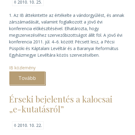
◊
2010. 10. 25.
1. Az IB áttekintette az értékelte a vándorgyűlést, és annak
zárszámadását, valamint foglalkozott a jövő évi
konferencia előkészítésével. Elhatározta, hogy
megszervezéséhez szervezőbizottságot állít föl. A jövő évi
konferencia 2011. júl. 4–6. között Pécsett lesz, a Pécsi
Püspöki és Káptalani Levéltár és a Baranyai Református
Egyházmegye Levéltára közös szervezésében.
IB közlemény
Tovább
(Közlemény
az
IB
2010.
Érseki bejelentés a kalocsai
okt.
14-
„e-kutatásról”
i
üléséről)
◊
2010. 10. 22.