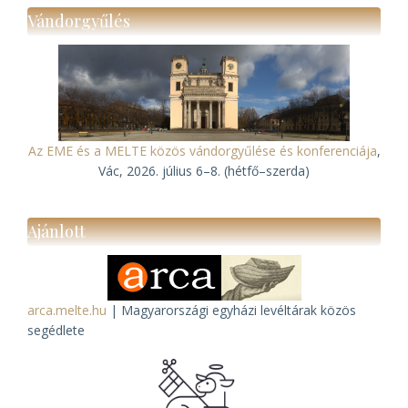
Vándorgyűlés
Az EME és a MELTE közös vándorgyűlése és konferenciája
,
Vác, 2026. július 6–8. (hétfő–szerda)
Ajánlott
arca.melte.hu
| Magyarországi egyházi levéltárak közös
segédlete