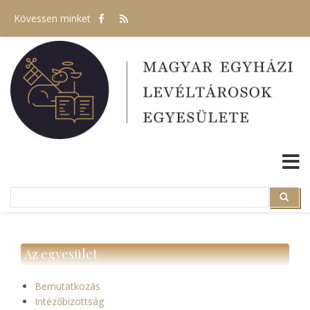
Ugrás
Kövessen minket
a
tartalomra
Search
Search
Az egyesület
Bemutatkozás
Intézőbizottság