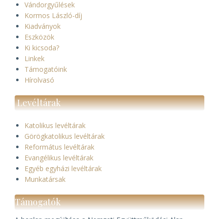
Vándorgyűlések
Kormos László-díj
Kiadványok
Eszközök
Ki kicsoda?
Linkek
Támogatóink
Hírolvasó
Levéltárak
Katolikus levéltárak
Görögkatolikus levéltárak
Református levéltárak
Evangélikus levéltárak
Egyéb egyházi levéltárak
Munkatársak
Támogatók