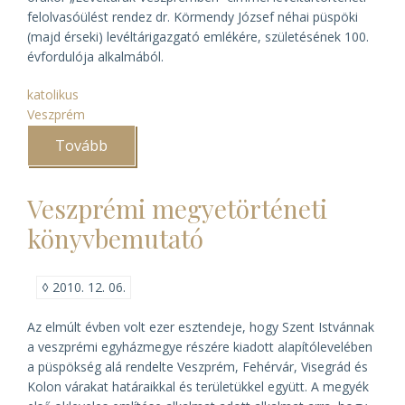
felolvasóülést rendez dr. Körmendy József néhai püspöki
(majd érseki) levéltárigazgató emlékére, születésének 100.
évfordulója alkalmából.
katolikus
Veszprém
Tovább
(Felolvasóülés
Körmendy
József
emlékére)
Veszprémi megyetörténeti
könyvbemutató
◊
2010. 12. 06.
Az elmúlt évben volt ezer esztendeje, hogy Szent Istvánnak
a veszprémi egyházmegye részére kiadott alapítólevelében
a püspökség alá rendelte Veszprém, Fehérvár, Visegrád és
Kolon várakat határaikkal és területükkel együtt. A megyék