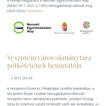
A honlap megújítása a Nemzeti Együttműködési Alap
(NEAO-KP-1-2021-2-1455) támogatásával valósult meg
(2021/2022).
Bővebben…
Veszprém város okmánytára
pótkötetének bemutatója
◊
2011. 03. 03.
A Veszprémi Érseki és Főkáptalani Levéltár kiadásában, a
Veszprémi Érseki Levéltár támogatásával elkészült
Veszprém város okmánytára
pótkötete, amelyet Érszegi
Géza és Solymosi László rendezett sajtó alá. (A kiadvány „A