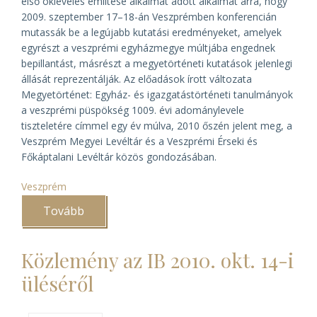
első okleveles említése alkalmat adott alkalmat arra, hogy
2009. szeptember 17–18-án Veszprémben konferencián
mutassák be a legújabb kutatási eredményeket, amelyek
egyrészt a veszprémi egyházmegye múltjába engednek
bepillantást, másrészt a megyetörténeti kutatások jelenlegi
állását reprezentálják. Az előadások írott változata
Megyetörténet: Egyház- és igazgatástörténeti tanulmányok
a veszprémi püspökség 1009. évi adománylevele
tiszteletére
címmel egy év múlva, 2010 őszén jelent meg, a
Veszprém Megyei Levéltár és a Veszprémi Érseki és
Főkáptalani Levéltár közös gondozásában.
Veszprém
Tovább
(Veszprémi
megyetörténeti
könyvbemutató)
Közlemény az IB 2010. okt. 14-i
üléséről