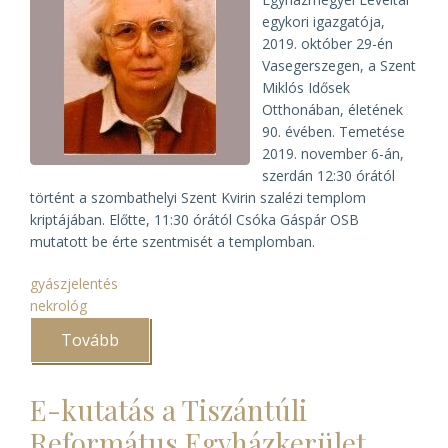
egykori igazgatója,
2019. október 29-én
Vasegerszegen, a Szent
Miklós Idősek
Otthonában, életének
90. évében. Temetése
2019. november 6-án,
szerdán 12:30 órától
történt a szombathelyi Szent Kvirin szalézi templom
kriptájában. Előtte, 11:30 órától Csóka Gáspár OSB
mutatott be érte szentmisét a templomban.
gyászjelentés
nekrológ
Tovább
(Elhunyt
dr.
Kiss
Mária,
E-kutatás a Tiszántúli
a
Szombathelyi
Református Egyházkerület
Egyházmegyei