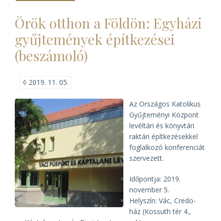
Református
Egyházkerület
Örök otthon a Földön: Egyházi
250
éves
gyűjtemények építkezései
Levéltárának
jelene
(beszámoló)
és
jövője
(szakmai
nap))
◊
2019. 11. 05.
Az Országos Katolikus
Gyűjteményi Központ
levéltári és könyvtári
raktári építkezésekkel
foglalkozó konferenciát
szervezett.
Időpontja: 2019.
november 5.
Helyszín: Vác, Credo-
ház (Kossuth tér 4.,