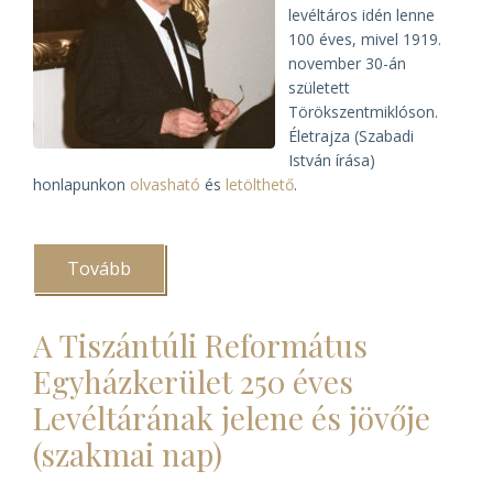
levéltáros idén lenne
100 éves, mivel 1919.
november 30-án
született
Törökszentmiklóson.
Életrajza (Szabadi
István írása)
honlapunkon
olvasható
és
letölthető
.
Tovább
(100
éve
született
Kormos
A Tiszántúli Református
László)
Egyházkerület 250 éves
Levéltárának jelene és jövője
(szakmai nap)