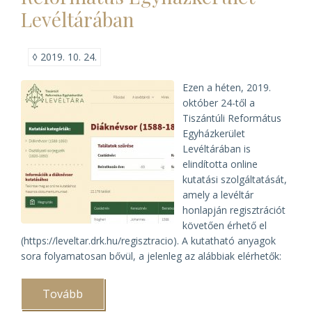
Levéltár
Levéltárában
egykori
igazgatója)
◊
2019. 10. 24.
Ezen a héten, 2019.
október 24-től a
Tiszántúli Református
Egyházkerület
Levéltárában is
elindította online
kutatási szolgáltatását,
amely a levéltár
honlapján regisztrációt
követően érhető el
(https://leveltar.drk.hu/regisztracio). A kutatható anyagok
sora folyamatosan bővül, a jelenleg az alábbiak elérhetők:
Tovább
(E-
kutatás