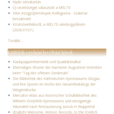
Nyári zárvatartás
Új vezetőséget választott a MELTE
NKA Közgyűjtemények Kollégiuma - Szakmai
beszámoló
Közművelődésről, a MELTE vándorgyűlésén
(2026.07.07.)
Tovább ...
Külföldi egyházi levéltári hírek
Kaulquappenhermetik und Qualitätskalkül
Ehemaliges Kloster der Aachener Augustiner-Eremiten
beim “Tag des offenen Denkmals”
Die Bibliothek des Katholischen Gymnasiums Glogau
und ihre Spuren im Archiv des Gesamtkatalogs der
Wiegendrucke
Mercator-Atlas aus historischer Schulbibliothek des
Wilhelm-Dörpfeld-Gymnasiums und einzigartige
Inkunabel nach Restaurierung zurück in Wuppertal
(English) Welcome, Historic Records, to the ICARUS