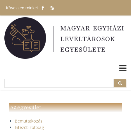
Ugrás
Kövessen minket
a
tartalomra
Search
Search
Az egyesület
Bemutatkozás
Intézőbizottság