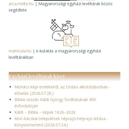
arca.melte.hu
| Magyarországi egyházi levéltárak közös
segédlete
matricula.hu
| e-kutatás a magyarországi egyházi
levéltárakban
Egyházi levéltárak hírei
Mohács képi emlékeiről, az Ordasi alkotótáborban -
előadás (2026.07.28.)
Bibliai utazás Káldi György fordításának 400.
évfordulóján
Káldi – Biblia – képek 1626–2026
Alsó-bácskai települések néprajzi-helyrajzi leírása -
könyvismertető (2026.07.24.)