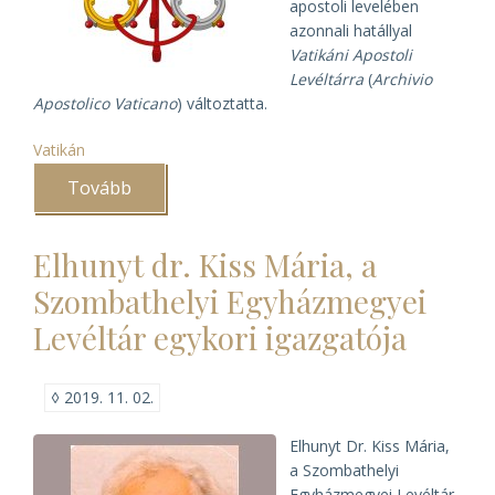
apostoli levelében
azonnali hatállyal
Vatikáni Apostoli
Levéltárra
(
Archivio
Apostolico Vaticano
) változtatta.
Vatikán
Tovább
(Új
nevet
kapott
a
Elhunyt dr. Kiss Mária, a
Vatikáni
Titkos
Szombathelyi Egyházmegyei
Levéltár)
Levéltár egykori igazgatója
◊
2019. 11. 02.
Elhunyt Dr. Kiss Mária,
a Szombathelyi
Egyházmegyei Levéltár