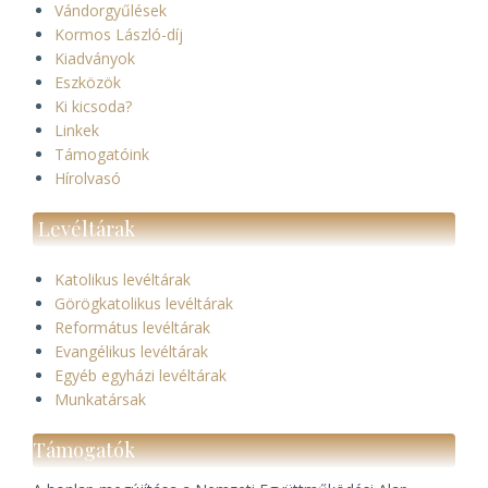
Vándorgyűlések
Kormos László-díj
Kiadványok
Eszközök
Ki kicsoda?
Linkek
Támogatóink
Hírolvasó
Levéltárak
Katolikus levéltárak
Görögkatolikus levéltárak
Református levéltárak
Evangélikus levéltárak
Egyéb egyházi levéltárak
Munkatársak
Támogatók