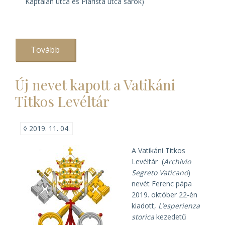
Káptalan utca és Piarista utca sarok)
Tovább
(Örök
otthon
a
Földön:
Új nevet kapott a Vatikáni
Egyházi
gyűjtemények
Titkos Levéltár
építkezései
(beszámoló))
◊
2019. 11. 04.
A Vatikáni Titkos
Levéltár (
Archivio
Segreto Vaticano
)
nevét Ferenc pápa
2019. október 22-én
kiadott,
L’esperienza
storica
kezedetű