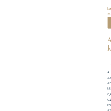
ka
M
A
k
A 
az
An
ti
eg
üz
ny
az