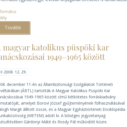
formátus
dély
Tovább
(A
nagyenyedi
református
levéltár
 magyar katolikus püspöki kar
sorsa
jobbra
anácskozásai 1949–1965 között
fordul
)
◊
2008. 12. 29.
08. december 11-én az Állambiztonsági Szolgálatok Történeti
véltárában (ÁBTL) tartották
A Magyar Katolikus Püspöki Kar
nácskozásai 1949-1965 között
című kétkötetes forráskiadvány
mutatóját, amelyet Borovi József gyűjteményének fölhasználásával
logh Margit állított össze, és a Magyar Egyháztörténeti Enciklopédia
nkaközösség (METEM) adott ki. A bőséges jegyzetanyag
készítésében Gárdonyi Máté és Rosdy Pál működött közre.