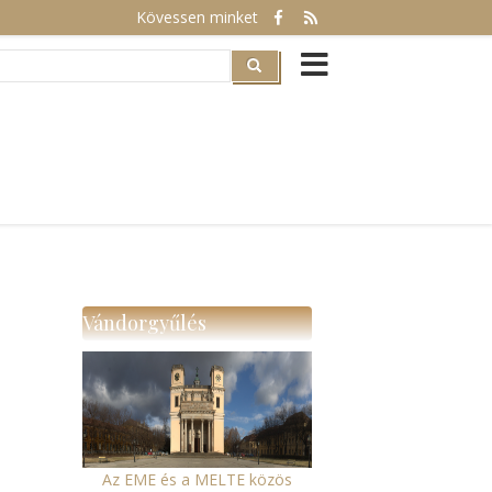
Kövessen minket
rch
Vándorgyűlés
Az EME és a MELTE közös