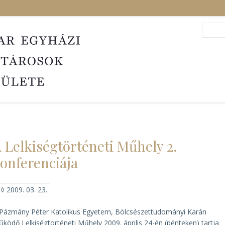
Search
Sea
 Lelkiségtörténeti Műhely 2.
onferenciája
◊
2009. 03. 23.
Pázmány Péter Katolikus Egyetem, Bölcsészettudományi Karán
ködő Lelkiségtörténeti Műhely 2009. április 24-én (pénteken) tartja