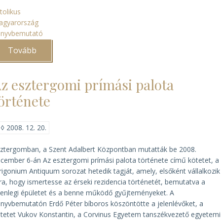
tolikus
agyarország
önyvbemutató
Tovább
(A
magyar
katolikus
püspöki
z esztergomi prímási palota
kar
tanácskozásai
örténete
1949–
1965
között)
◊
2008. 12. 20.
ztergomban, a Szent Adalbert Központban mutatták be 2008.
ecember 6-án
Az esztergomi prímási palota története
című kötetet, a
rigonium Antiquum sorozat hetedik tagját, amely, elsőként vállalkozik
ra, hogy ismertesse az érseki rezidencia történetét, bemutatva a
lenlegi épületet és a benne működő gyűjteményeket. A
nyvbemutatón Erdő Péter bíboros köszöntötte a jelenlévőket, a
tetet Vukov Konstantin, a Corvinus Egyetem tanszékvezető egyetemi