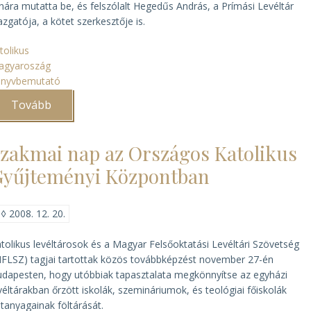
nára mutatta be, és felszólalt Hegedűs András, a Prímási Levéltár
azgatója, a kötet szerkesztője is.
tolikus
agyaroszág
önyvbemutató
Tovább
(Az
esztergomi
prímási
palota
zakmai nap az Országos Katolikus
története)
yűjteményi Központban
◊
2008. 12. 20.
tolikus levéltárosok és a Magyar Felsőoktatási Levéltári Szövetség
FLSZ) tagjai tartottak közös továbbképzést november 27-én
dapesten, hogy utóbbiak tapasztalata megkönnyítse az egyházi
véltárakban őrzött iskolák, szemináriumok, és teológiai főiskolák
atanyagainak föltárását.