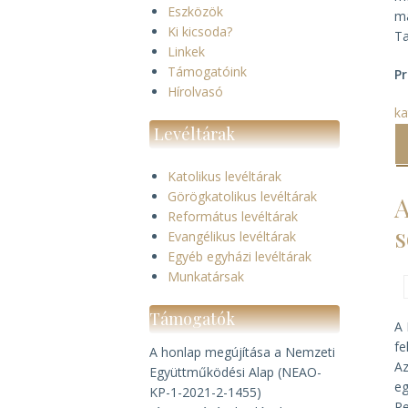
Eszközök
má
Ki kicsoda?
Ta
Linkek
Támogatóink
P
Hírolvasó
ka
Levéltárak
Katolikus levéltárak
Görögkatolikus levéltárak
A
Református levéltárak
s
Evangélikus levéltárak
Egyéb egyházi levéltárak
Munkatársak
Támogatók
A 
fe
A honlap megújítása a Nemzeti
Az
Együttműködési Alap (NEAO-
eg
KP-1-2021-2-1455)
Re