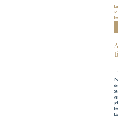
ka
M
k
A
t
Es
d
St
ar
je
kö
kö