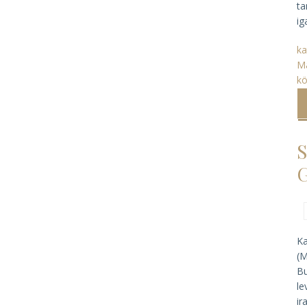
ta
ig
ka
M
k
S
G
Ka
(M
Bu
le
ir