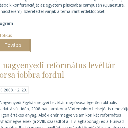
sodik konferenciáját az egyetem piliscsabai campusán (Quaestura,
nácsterem). Szeretettel várják a téma iránt érdeklődőket.
rogram
tolikus
Tovább
(A
Lelkiségtörténeti
Műhely
2.
 nagyenyedi református levéltár
konferenciája)
orsa jobbra fordul
◊
2008. 12. 29.
Nagyenyedi Egyházmegyei Levéltár megóvása égetően aktuális
ladattá vált idén, 2008-ban, amikor a Vártemplom belsejét is renoválj
 igen értékes anyag, Alsó-Fehér megye valamikori két református
yházmegyéjének (a XVIII. századtól a II. világháborúig) és a Hunyadi
formátus Egyházmegye levéltári anyagának töredékét is tartalmazza