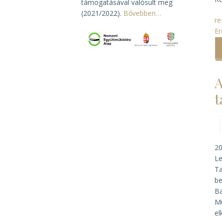
támogatásával valósult meg
(2021/2022).
Bővebben…
re
Er
A
t
20
Le
Ta
be
Ba
Mu
el