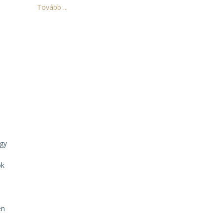
Tovább ...
ogy
ok
en