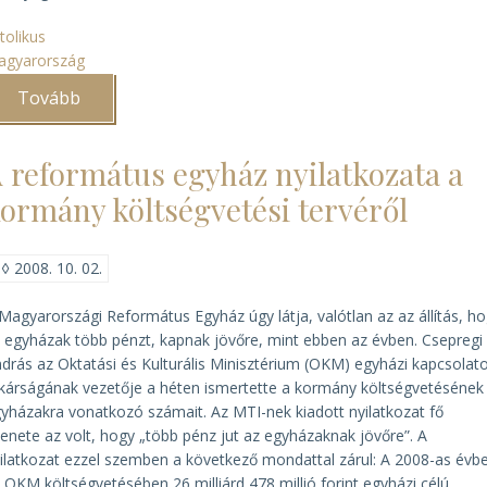
tolikus
agyarország
Tovább
(Szakmai
nap
az
Országos
 református egyház nyilatkozata a
Katolikus
Gyűjteményi
ormány költségvetési tervéről
Központban)
◊
2008. 10. 02.
Magyarországi Református Egyház úgy látja, valótlan az az állítás, h
 egyházak több pénzt, kapnak jövőre, mint ebben az évben. Csepregi
drás az Oktatási és Kulturális Minisztérium (OKM) egyházi kapcsolat
tkárságának vezetője a héten ismertette a kormány költségvetésének
yházakra vonatkozó számait. Az MTI-nek kiadott nyilatkozat fő
enete az volt, hogy „több pénz jut az egyházaknak jövőre”. A
ilatkozat ezzel szemben a következő mondattal zárul: A 2008-as évb
 OKM költségvetésében 26 milliárd 478 millió forint egyházi célú