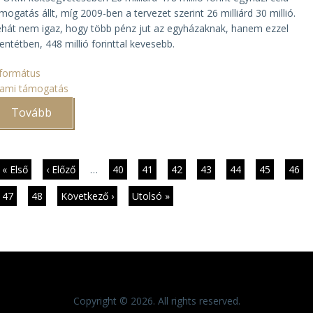
mogatás állt, míg 2009-ben a tervezet szerint 26 milliárd 30 millió.
hát nem igaz, hogy több pénz jut az egyházaknak, hanem ezzel
lentétben, 448 millió forinttal kevesebb.
formátus
lami támogatás
Tovább
(A
református
egyház
nyilatkozata
a
kormány
dalszámozás
Első
« Első
Előző
‹ Előző
…
Page
40
Page
41
Page
42
Page
43
Page
44
Page
45
Page
46
költségvetési
oldal
oldal
tervéről)
Jelenlegi
47
Page
48
Következő
Következő ›
Utolsó
Utolsó »
oldal
oldal
oldal
Copyright © 2026. All rights reserved.