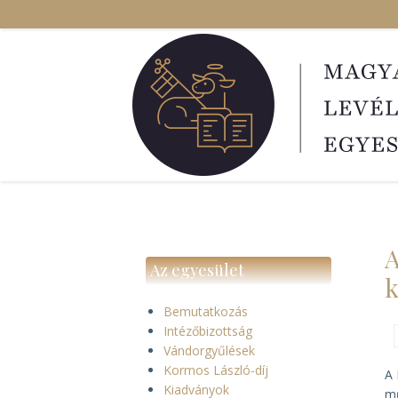
Ugrás
a
tartalomra
A
Az egyesület
k
Bemutatkozás
Intézőbizottság
Vándorgyűlések
Kormos László-díj
A 
Kiadványok
mű