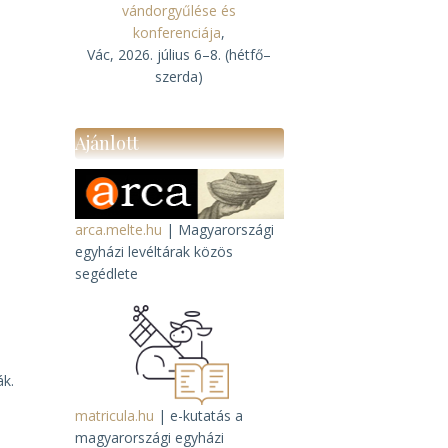
vándorgyűlése és
konferenciája
,
Vác, 2026. július 6–8. (hétfő–
szerda)
Ajánlott
arca.melte.hu
| Magyarországi
egyházi levéltárak közös
segédlete
ák.
matricula.hu
| e-kutatás a
magyarországi egyházi
.