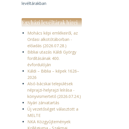
levéltárakban
Egyházi levéltárak hírei
Mohács képi emlékeiről, az
Ordasi alkotótáborban -
előadás (2026.07.28.)
Bibliai utazás Káldi György
fordításának 400.
évfordulóján
Káldi – Biblia – képek 1626–
2026
Alsó-bácskai települések
néprajzi-helyrajzi leírása -
könyvismertető (2026.07.24.)
Nyári zárvatartás
Új vezetőséget választott a
MELTE
NKA Közgyűjtemények
Kollégiuma - Szakmai