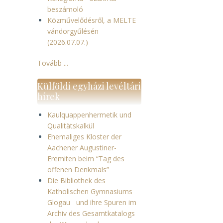
beszámoló
Közművelődésről, a MELTE
vándorgyűlésén
(2026.07.07.)
Tovább ...
Külföldi egyházi levéltári
hírek
Kaulquappenhermetik und
Qualitätskalkül
Ehemaliges Kloster der
Aachener Augustiner-
Eremiten beim “Tag des
offenen Denkmals”
Die Bibliothek des
Katholischen Gymnasiums
Glogau und ihre Spuren im
Archiv des Gesamtkatalogs