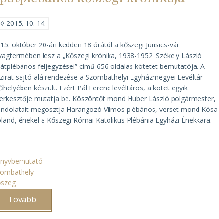
◊
2015. 10. 14.
15. október 20-án kedden 18 órától a kőszegi Jurisics-vár
vagtermében lesz a „Kőszegi krónika, 1938-1952. Székely László
átplébános feljegyzései” című 656 oldalas kötetet bemutatója. A
zirat sajtó alá rendezése a Szombathelyi Egyházmegyei Levéltár
helyében készült. Ezért Pál Ferenc levéltáros, a kötet egyik
erkesztője mutatja be. Köszöntőt mond Huber László polgármester,
ndolatait megosztja Harangozó Vilmos plébános, verset mond Kósa
land, énekel a Kőszegi Római Katolikus Plébánia Egyházi Énekkara.
önyvbemutató
zombathely
őszeg
Tovább
(Megjelent
Székely
László