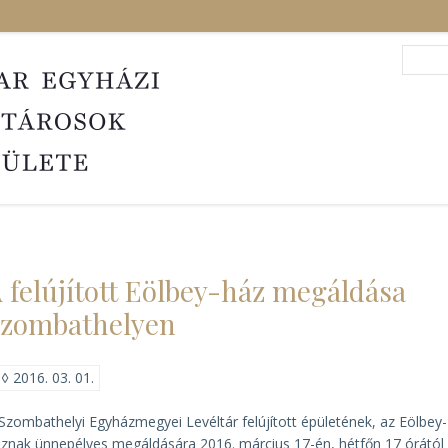
Search
Sea
 felújított Eölbey-ház megáldása
zombathelyen
◊
2016. 03. 01.
Szombathelyi Egyházmegyei Levéltár felújított épületének, az Eölbey-
znak ünnepélyes megáldására 2016. március 17-én, hétfőn 17 órától