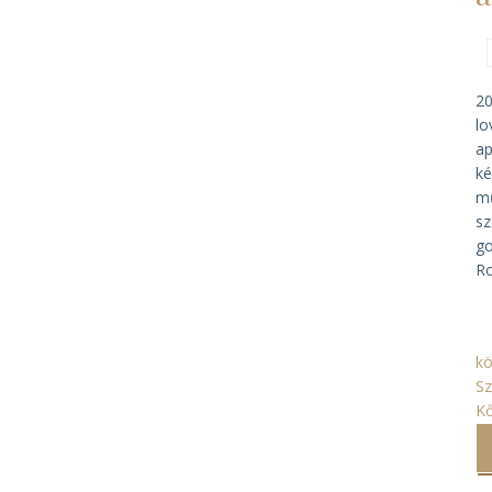
20
lo
ap
ké
mű
sz
go
Ro
k
S
K