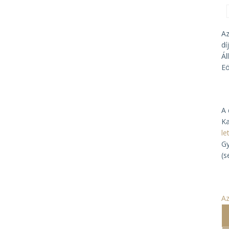
Az
dí
Ál
Eö
A 
Ka
le
Gy
(s
Az