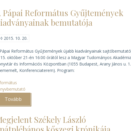
levéltári
kiadványai
 Pápai Református Gyűjtemények
2015)
iadványainak bemutatója
◊
2015. 10. 20.
Pápai Református Gyűjtemények újabb kiadványainak sajtóbemutató
15. október 21-én 16:00 órától lesz a Magyar Tudományos Akadémi
nyvtár és Információs Központban (1055 Budapest, Arany János u. 1.
. ememelt, Konferenciaterem). Program:
formátus
önyvbemutató
Tovább
(A
Pápai
Református
Gyűjtemények
egjelent Székely László
kiadványainak
bemutatója)
pátplébános kőszegi krónikája