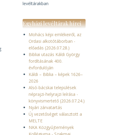
levéltárakban
Egyházi levéltárak hírei
Mohács képi emlékeiről, az
Ordasi alkotótáborban -
előadás (2026.07.28.)
g
Bibliai utazás Káldi György
fordításának 400.
évfordulóján
Káldi – Biblia – képek 1626–
2026
Alsó-bácskai települések
néprajzi-helyrajzi leírása -
könyvismertető (2026.07.24.)
Nyári zárvatartás
Új vezetőséget választott a
MELTE
NKA Közgyűjtemények
Kollégiuma - Szakmai