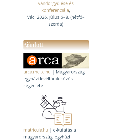
vándorgyűlése és
.
konferenciája
,
Vác, 2026. július 6–8. (hétfő–
szerda)
.
Ajánlott
arca.melte.hu
| Magyarországi
egyházi levéltárak közös
segédlete
matricula.hu
| e-kutatás a
magyarországi egyházi