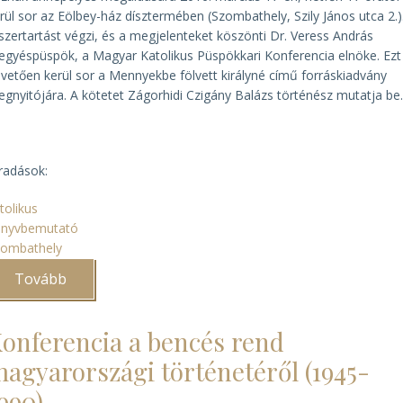
rül sor az Eölbey-ház dísztermében (Szombathely, Szily János utca 2.)
szertartást végzi, és a megjelenteket köszönti Dr. Veress András
gyéspüspök, a Magyar Katolikus Püspökkari Konferencia elnöke. Ezt
vetően kerül sor a
Mennyekbe fölvett királyné
című forráskiadvány
gnyitójára. A kötetet Zágorhidi Czigány Balázs történész mutatja be
radások:
tolikus
önyvbemutató
zombathely
Tovább
(A
felújított
Eölbey-
ház
onferencia a bencés rend
megáldása
Szombathelyen)
agyarországi történetéről (1945-
990)