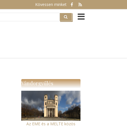
Kövessen minket
rch
Vándorgyűlés
Az EME és a MELTE közös