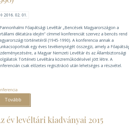
◊
2016. 02. 01.
Pannonhalmi Főapátsági Levéltár „Bencések Magyarországon a
rtállami diktatúra idején” címmel konferenciát szervez a bencés rend
gyarországi történetéről (1945-1990). A konferencia annak a
nkacsoportnak egy éves tevékenységét összegzi, amely a Főapátsá
zdeményezésére, a Magyar Nemzeti Levéltár és az Állambiztonsági
olgálatok Történeti Levéltára közreműködésével jött létre. A
nferencián csak előzetes regisztráció után lehetséges a részvétel.
nferencia
Tovább
(Konferencia
a
bencés
rend
z év levéltári kiadványai 2015
magyarországi
történetéről
(1945-