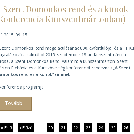
apátplébános
 Szent Domonkos rend és a kunok
kőszegi
krónikája)
Konferencia Kunszentmártonban)
◊
2015. 09. 15.
Szent Domonkos Rend megalakulásának 800. évfordulója, és a III. K
lágtalálkozó alkalmából 2015. szeptember 18-án Kunszentmárton
rosa, a Szent Domonkos Rend, valamint a kunszentmártoni Szent
rton Plébánia és a Kunszövetség konferenciát rendeznek „
A Szent
omonkos rend és a kunok
” címmel.
konferencia programja:
Tovább
(A
Szent
Domonkos
rend
és
a
dalszámozás
Első
« Első
Előző
‹ Előző
…
Page
20
Page
21
Page
22
Page
23
Jelenlegi
24
Page
25
Page
26
kunok