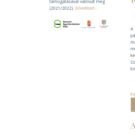
támogatásával valósult meg
(2021/2022).
Bővebben…
A 
pá
ma
mu
ke
Sz
ko
ko
A