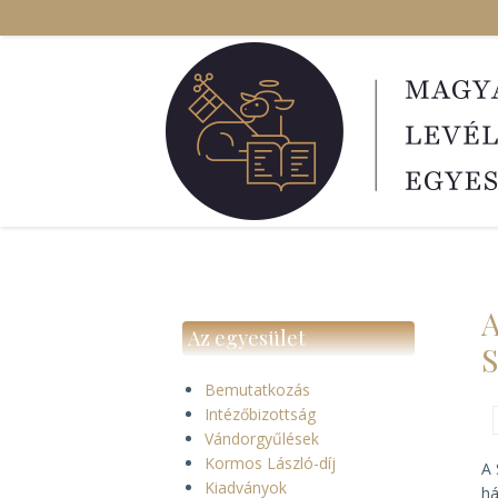
Ugrás
a
tartalomra
A
Az egyesület
S
Bemutatkozás
Intézőbizottság
Vándorgyűlések
Kormos László-díj
A 
Kiadványok
há