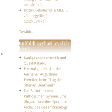
beszámoló
Közművelődésről, a MELTE
vándorgyűlésén
(2026.07.07.)
Tovább ...
Külföldi egyházi levéltári
hírek
 A
Kaulquappenhermetik und
Qualitätskalkül
Ehemaliges Kloster der
Aachener Augustiner-
Eremiten beim “Tag des
offenen Denkmals”
Die Bibliothek des
Katholischen Gymnasiums
Glogau und ihre Spuren im
Archiv des Gesamtkatalogs