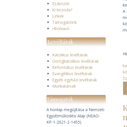
Eszközök
ke
Ki kicsoda?
A 
Linkek
me
Támogatóink
kö
Hírolvasó
me
Levéltárak
Hí
Katolikus levéltárak
Görögkatolikus levéltárak
ka
Református levéltárak
k
Evangélikus levéltárak
S
Egyéb egyházi levéltárak
Munkatársak
Támogatók
K
A honlap megújítása a Nemzeti
m
Együttműködési Alap (NEAO-
KP-1-2021-2-1455)
1