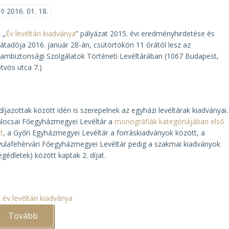
1990))
◊
2016. 01. 18.
 „
Év levéltári kiadványa
” pályázat 2015. évi eredményhirdetése és
játadója 2016. január 28-án, csütörtökön 11 órától lesz az
lambiztonsági Szolgálatok Történeti Levéltárában (1067 Budapest,
tvös utca 7.)
díjazottak között idén is szerepelnek az egyházi levéltárak kiadványai.
locsai Főegyházmegyei Levéltár a
monográfiák kategóriájában első
tt
, a Győri Egyházmegyei Levéltár a forráskiadványok között, a
ulafehérvári Főegyházmegyei Levéltár pedig a szakmai kiadványok
egédletek) között kaptak 2. díjat.
 év levéltári kiadványa
Tovább
(Az
év