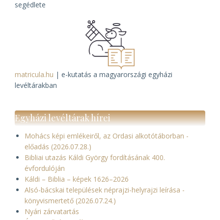
segédlete
matricula.hu
| e-kutatás a magyarországi egyházi
levéltárakban
Egyházi levéltárak hírei
Mohács képi emlékeiről, az Ordasi alkotótáborban -
előadás (2026.07.28.)
Bibliai utazás Káldi György fordításának 400.
évfordulóján
Káldi – Biblia – képek 1626–2026
Alsó-bácskai települések néprajzi-helyrajzi leírása -
könyvismertető (2026.07.24.)
Nyári zárvatartás