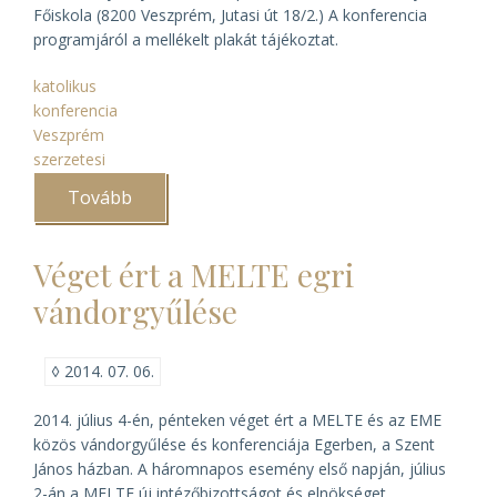
Főiskola (8200 Veszprém, Jutasi út 18/2.) A konferencia
programjáról a mellékelt plakát tájékoztat.
katolikus
konferencia
Veszprém
szerzetesi
Tovább
(Szerzetesrendek
a
veszprémi
egyházmegyében
Véget ért a MELTE egri
)
vándorgyűlése
◊
2014. 07. 06.
2014. július 4-én, pénteken véget ért a MELTE és az EME
közös vándorgyűlése és konferenciája Egerben, a Szent
János házban. A háromnapos esemény első napján, július
2-án a MELTE új intézőbizottságot és elnökséget