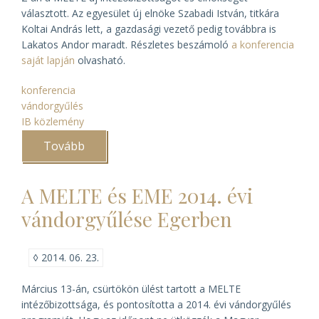
választott. Az egyesület új elnöke Szabadi István, titkára
Koltai András lett, a gazdasági vezető pedig továbbra is
Lakatos Andor maradt. Részletes beszámoló
a konferencia
saját lapján
olvasható.
konferencia
vándorgyűlés
IB közlemény
Tovább
(
Véget
ért
a
A MELTE és EME 2014. évi
MELTE
egri
vándorgyűlése Egerben
vándorgyűlése)
◊
2014. 06. 23.
Március 13-án, csürtökön ülést tartott a MELTE
intézőbizottsága, és pontosította a 2014. évi vándorgyűlés