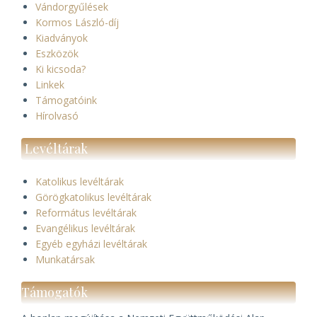
Vándorgyűlések
Kormos László-díj
Kiadványok
Eszközök
Ki kicsoda?
Linkek
Támogatóink
Hírolvasó
Levéltárak
Katolikus levéltárak
Görögkatolikus levéltárak
Református levéltárak
Evangélikus levéltárak
Egyéb egyházi levéltárak
Munkatársak
Támogatók