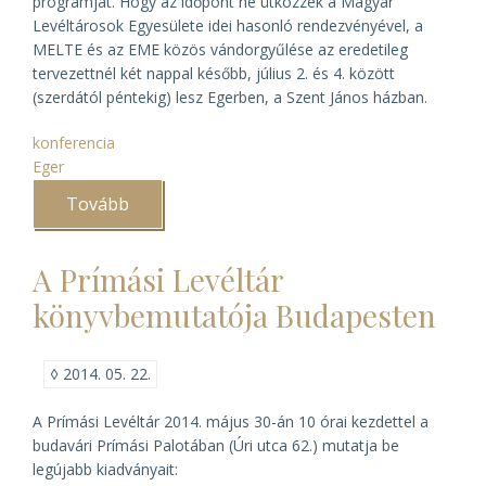
programját. Hogy az időpont ne ütközzék a Magyar
Levéltárosok Egyesülete idei hasonló rendezvényével, a
MELTE és az EME közös vándorgyűlése az eredetileg
tervezettnél két nappal később, július 2. és 4. között
(szerdától péntekig) lesz Egerben, a Szent János házban.
konferencia
Eger
Tovább
(A
MELTE
és
EME
A Prímási Levéltár
2014.
évi
könyvbemutatója Budapesten
vándorgyűlése
Egerben)
◊
2014. 05. 22.
A Prímási Levéltár 2014. május 30-án 10 órai kezdettel a
budavári Prímási Palotában (Úri utca 62.) mutatja be
legújabb kiadványait: