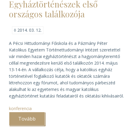
Egyháztörténészek első
Gergely
kitüntetése)
országos találkozója
◊
2014. 03. 12.
A Pécsi Hittudományi Főiskola és a Pázmány Péter
Katolikus Egyetem Történettudományi Intézet szeretettel
vár minden hazai egyháztörténészt a hagyományteremtő
céllal megrendezésre kerülő első találkozón 2014. május
13-14-én. A vállalkozás célja, hogy a katolikus egyház
történetével foglalkozó kutatók és oktatók számára
létrehozzon egy fórumot, ahol tudományos párbeszéd
alakulhat ki az egyetemes és magyar katolikus
egyháztörténet kutatási feladatairól és oktatási kihívásairól.
konferencia
Tovább
(Egyháztörténészek
első
országos
találkozója)