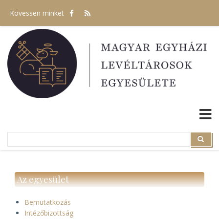
Ugrás
Kövessen minket
a
tartalomra
Search
Search
Az egyesület
Bemutatkozás
Intézőbizottság