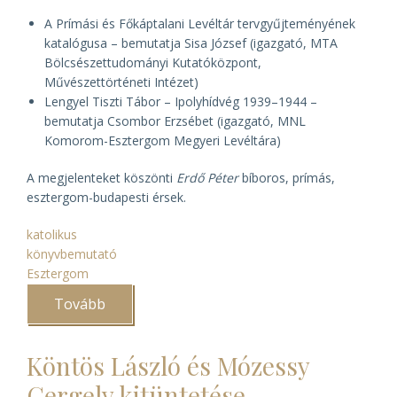
A Prímási és Főkáptalani Levéltár tervgyűjteményének
katalógusa
– bemutatja Sisa József (igazgató, MTA
Bölcsészettudományi Kutatóközpont,
Művészettörténeti Intézet)
Lengyel Tiszti Tábor – Ipolyhídvég 1939–1944
–
bemutatja Csombor Erzsébet (igazgató, MNL
Komorom-Esztergom Megyeri Levéltára)
A megjelenteket köszönti
Erdő Péter
bíboros, prímás,
esztergom-budapesti érsek.
katolikus
könyvbemutató
Esztergom
Tovább
(A
Prímási
Levéltár
könyvbemutatója
Köntös László és Mózessy
Budapesten)
Gergely kitüntetése