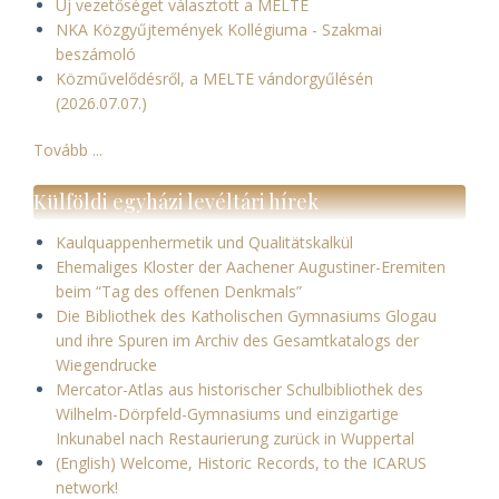
Új vezetőséget választott a MELTE
NKA Közgyűjtemények Kollégiuma - Szakmai
beszámoló
Közművelődésről, a MELTE vándorgyűlésén
(2026.07.07.)
Tovább ...
Külföldi egyházi levéltári hírek
Kaulquappenhermetik und Qualitätskalkül
Ehemaliges Kloster der Aachener Augustiner-Eremiten
beim “Tag des offenen Denkmals”
Die Bibliothek des Katholischen Gymnasiums Glogau
und ihre Spuren im Archiv des Gesamtkatalogs der
Wiegendrucke
Mercator-Atlas aus historischer Schulbibliothek des
Wilhelm-Dörpfeld-Gymnasiums und einzigartige
Inkunabel nach Restaurierung zurück in Wuppertal
(English) Welcome, Historic Records, to the ICARUS
network!