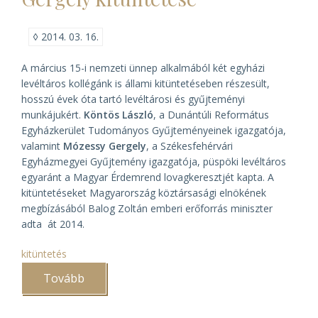
◊
2014. 03. 16.
A március 15-i nemzeti ünnep alkalmából két egyházi
levéltáros kollégánk is állami kitüntetéseben részesült,
hosszú évek óta tartó levéltárosi és gyűjteményi
munkájukért.
Köntös László
, a Dunántúli Református
Egyházkerület Tudományos Gyűjteményeinek igazgatója,
valamint
Mózessy Gergely
, a Székesfehérvári
Egyházmegyei Gyűjtemény igazgatója, püspöki levéltáros
egyaránt a Magyar Érdemrend lovagkeresztjét kapta. A
kitüntetéseket Magyarország köztársasági elnökének
megbízásából Balog Zoltán emberi erőforrás miniszter
adta át 2014.
kitüntetés
Tovább
(Köntös
László
és
Mózessy