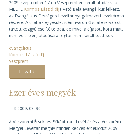
2009. szeptember 17-én Veszprémben került átadásra a
MELTE
Kormos László-díj
a Vető Béla evangélikus lelkész,
az Evangélikus Országos Levéltár nyugalmazott levéltárosa
részére. A díjat az egyesület idén nyáron Gyulafehérvárott
tartott közgyűlése ítélte oda, de mivel a díjazott kora miatt
nem volt jelen, átadására rögtön nem kerülhetett sor.
evangélikus
Kormos László díj
Veszprém
Tovább
(A
Kormos
László-
díj
Ezer éves megyék
átadása
Vető
Béla
részére)
◊
2009. 08. 30.
A Veszprémi Érseki és Főkáptalani Levéltár és a Veszprém
Megyei Levéltár meghív minden kedves érdeklődőt 2009.