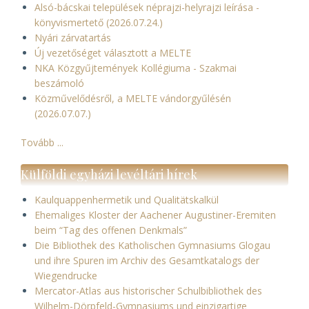
Alsó-bácskai települések néprajzi-helyrajzi leírása -
könyvismertető (2026.07.24.)
Nyári zárvatartás
Új vezetőséget választott a MELTE
NKA Közgyűjtemények Kollégiuma - Szakmai
beszámoló
Közművelődésről, a MELTE vándorgyűlésén
(2026.07.07.)
Tovább ...
Külföldi egyházi levéltári hírek
Kaulquappenhermetik und Qualitätskalkül
Ehemaliges Kloster der Aachener Augustiner-Eremiten
beim “Tag des offenen Denkmals”
Die Bibliothek des Katholischen Gymnasiums Glogau
und ihre Spuren im Archiv des Gesamtkatalogs der
Wiegendrucke
Mercator-Atlas aus historischer Schulbibliothek des
Wilhelm-Dörpfeld-Gymnasiums und einzigartige