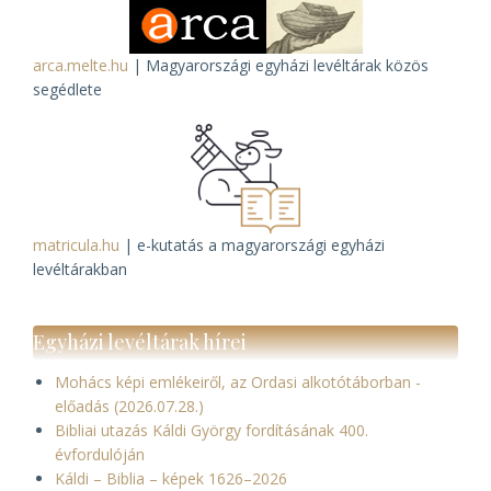
arca.melte.hu
| Magyarországi egyházi levéltárak közös
segédlete
matricula.hu
| e-kutatás a magyarországi egyházi
levéltárakban
Egyházi levéltárak hírei
Mohács képi emlékeiről, az Ordasi alkotótáborban -
előadás (2026.07.28.)
Bibliai utazás Káldi György fordításának 400.
évfordulóján
Káldi – Biblia – képek 1626–2026