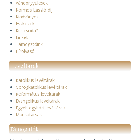
Vándorgyűlések
Kormos László-díj
Kiadványok
Eszközök
Ki kicsoda?
Linkek
Támogatóink
Hírolvasó
Levéltárak
Katolikus levéltárak
Görögkatolikus levéltárak
Református levéltárak
Evangélikus levéltárak
Egyéb egyházi levéltárak
Munkatársak
Támogatók