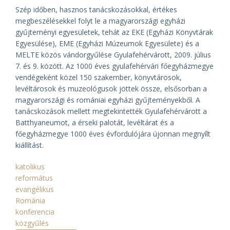
Szép időben, hasznos tanácskozásokkal, értékes
megbeszélésekkel folyt le a magyarországi egyházi
gyűjteményi egyesületek, tehát az EKE (Egyházi Könyvtárak
Egyesülése), EME (Egyházi Múzeumok Egyesülete) és a
MELTE közös vándorgyűlése Gyulafehérvárott, 2009. július
7. és 9. között. Az 1000 éves gyulafehérvári főegyházmegye
vendégeként közel 150 szakember, könyvtárosok,
levéltárosok és muzeológusok jöttek össze, elsősorban a
magyarországi és romániai egyházi gyűjteményekből. A
tanácskozások mellett megtekintették Gyulafehérvárott a
Batthyaneumot, a érseki palotát, levéltárat és a
főegyházmegye 1000 éves évfordulójára újonnan megnyílt
kiállítást.
katolikus
református
evangélikus
Románia
konferencia
közgyűlés