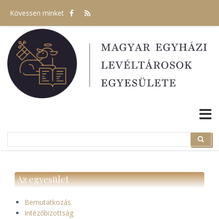
Ugrás
Kövessen minket
a
tartalomra
Search
Search
Az egyesület
Bemutatkozás
Intézőbizottság