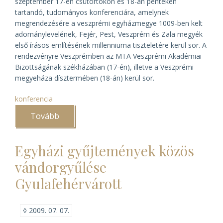
szeptember 17-én csütörtökön és 18-án pénteken
tartandó, tudományos konferenciára, amelynek
megrendezésére a veszprémi egyházmegye 1009-ben kelt
adománylevelének, Fejér, Pest, Veszprém és Zala megyék
első írásos említésének millenniuma tiszteletére kerül sor. A
rendezvényre Veszprémben az MTA Veszprémi Akadémiai
Bizottságának székházában (17-én), illetve a Veszprémi
megyeháza dísztermében (18-án) kerül sor.
konferencia
Tovább
(Ezer
éves
megyék)
Egyházi gyűjtemények közös
vándorgyűlése
Gyulafehérvárott
◊
2009. 07. 07.