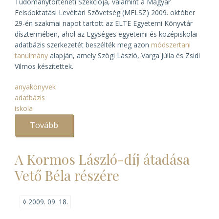
Tudománytörténeti Szekciója, valamint a Magyar
Felsőoktatási Levéltári Szövetség (MFLSZ) 2009. október
29-én szakmai napot tartott az ELTE Egyetemi Könyvtár
dísztermében, ahol az Egységes egyetemi és középiskolai
adatbázis szerkezetét beszélték meg azon
módszertani
tanulmány
alapján, amely Szögi László, Varga Júlia és Zsidi
Vilmos készítettek.
anyakönyvek
adatbázis
iskola
Tovább
(Egységes
egyetemi
és
középiskolai
A Kormos László-díj átadása
adatbázis)
Vető Béla részére
◊
2009. 09. 18.