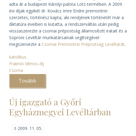
adta át a budapesti Károlyi-palota Lotz-termében. A 2009.
évi díjak egyikét dr. Kovács Imre Endre premontrei
szerzetes, történész kapta, aki rendjének történetét már a
diktatúra éveiben is kutatta, a rendszerváltás után pedig
visszaszerezte a csornai prépostság államosított iratait és a
Soproni Levéltár munkatársainak segítségével
megszervezte a
Csornai Premontrei Prépostság Levéltárát
.
katolikus
Fraknói Vilmos-díj
Csorna
Tovább
(Kovács
Imre
Endre
atya
Új igazgató a Győri
Fraknói
Vilmos-
Egyházmegyei Levéltárban
díjat
kapott)
◊
2009. 11. 05.