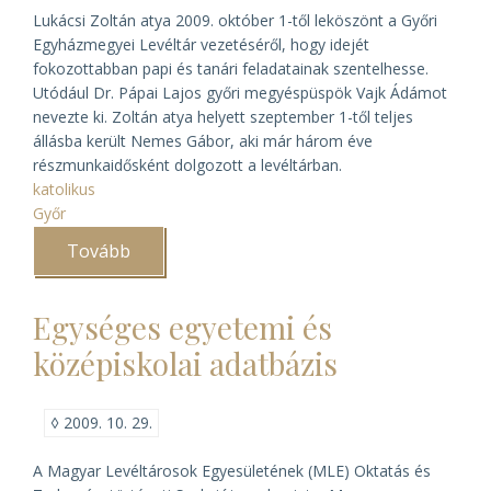
Lukácsi Zoltán atya 2009. október 1-től leköszönt a Győri
Egyházmegyei Levéltár vezetéséről, hogy idejét
fokozottabban papi és tanári feladatainak szentelhesse.
Utódául Dr. Pápai Lajos győri megyéspüspök Vajk Ádámot
nevezte ki. Zoltán atya helyett szeptember 1-től teljes
állásba került Nemes Gábor, aki már három éve
részmunkaidősként dolgozott a levéltárban.
katolikus
Győr
Tovább
(Új
igazgató
a
Győri
Egységes egyetemi és
Egyházmegyei
Levéltárban)
középiskolai adatbázis
◊
2009. 10. 29.
A Magyar Levéltárosok Egyesületének (MLE) Oktatás és