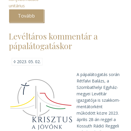
unitárius
Tovább
(Az
unitárius
püspöki
vizitáció
Levéltáros kommentár a
rendszere)
pápalátogatáskor
◊
2023. 05. 02.
A pápa­látogatás során
Rét­falvi Balázs, a
Szombat­helyi Egyház­
megyei Levéltár
igazgatója is szak­kom­
mentá­torként
működött közre 2023.
április 28-án reggel a
Kossuth Rádió Reggeli