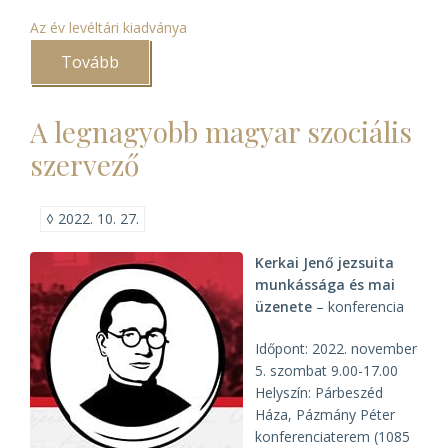
Az év levéltári kiadványa
Tovább
(Egyházi
levéltárak
„Az
év
A legnagyobb magyar szociális
levéltári
kiadványa”
szervező
2022.
évi
díjazottjai
között)
◊
2022. 10. 27.
Kerkai Jenő jezsuita
munkássága és mai
üzenete
– konferencia
Időpont: 2022. november
5. szombat 9.00-17.00
Helyszín: Párbeszéd
Háza, Pázmány Péter
konferenciaterem (1085