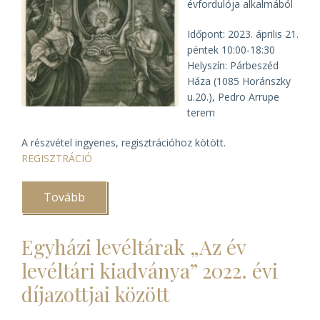
évfordulója alkalmából
Időpont: 2023. április 21.
péntek 10:00-18:30
Helyszín: Párbeszéd
Háza (1085 Horánszky
u.20.), Pedro Arrupe
terem
A részvétel ingyenes, regisztrációhoz kötött.
REGISZTRÁCIÓ
Tovább
(Feloszlatásuk
által
is
szolgáltak…)
Egyházi levéltárak „Az év
levéltári kiadványa” 2022. évi
díjazottjai között