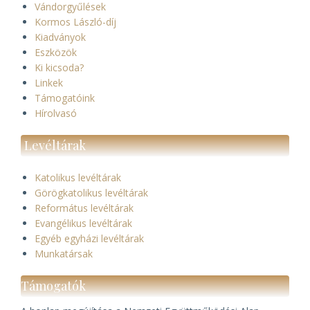
Vándorgyűlések
Kormos László-díj
Kiadványok
Eszközök
Ki kicsoda?
Linkek
Támogatóink
Hírolvasó
Levéltárak
Katolikus levéltárak
Görögkatolikus levéltárak
Református levéltárak
Evangélikus levéltárak
Egyéb egyházi levéltárak
Munkatársak
Támogatók