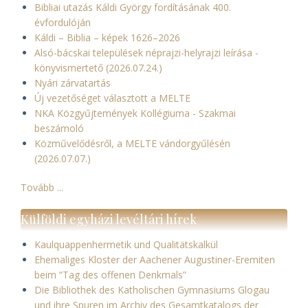
Bibliai utazás Káldi György fordításának 400.
évfordulóján
Káldi – Biblia – képek 1626–2026
Alsó-bácskai települések néprajzi-helyrajzi leírása -
könyvismertető (2026.07.24.)
Nyári zárvatartás
Új vezetőséget választott a MELTE
NKA Közgyűjtemények Kollégiuma - Szakmai
beszámoló
Közművelődésről, a MELTE vándorgyűlésén
(2026.07.07.)
Tovább ...
Külföldi egyházi levéltári hírek
Kaulquappenhermetik und Qualitätskalkül
Ehemaliges Kloster der Aachener Augustiner-Eremiten
beim “Tag des offenen Denkmals”
Die Bibliothek des Katholischen Gymnasiums Glogau
und ihre Spuren im Archiv des Gesamtkatalogs der