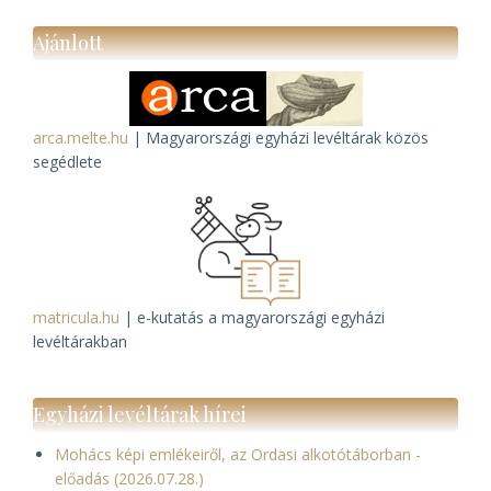
Ajánlott
arca.melte.hu
| Magyarországi egyházi levéltárak közös
segédlete
matricula.hu
| e-kutatás a magyarországi egyházi
levéltárakban
Egyházi levéltárak hírei
Mohács képi emlékeiről, az Ordasi alkotótáborban -
előadás (2026.07.28.)