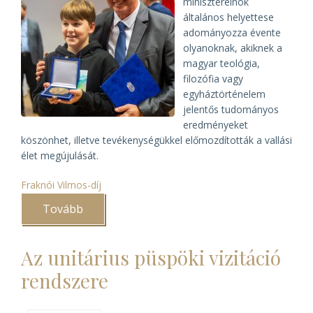
miniszterelnök
általános helyettese
adományozza évente
olyanoknak, akiknek a
magyar teológia,
filozófia vagy
egyháztörténelem
jelentős tudományos
eredményeket
köszönhet, illetve tevékenységükkel előmozdították a vallási
élet megújulását.
Fraknói Vilmos-díj
Tovább
(Fraknói
Vilmos-
díjat
kapott
Az unitárius püspöki vizitáció
Lakatos
Andor
rendszere
és
Lukácsi
Zoltán)