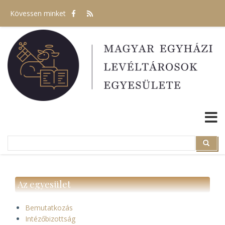
Ugrás
Kövessen minket
a
tartalomra
Search
Search
Az egyesület
Bemutatkozás
Intézőbizottság