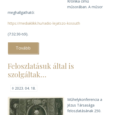
Krónika című
műsorában. A műsor
meghallgatható:
https://mediaklikk.hu/radio-lejatszo-kossuth
(7:32:30-tól).
Tovább
(Levéltáros
kommentár
a
pápalátogatáskor)
Feloszlatásuk által is
szolgáltak…
◊
2023. 04. 18.
Műhely­konferencia a
Jézus Társasága
feloszla­tásának 250.