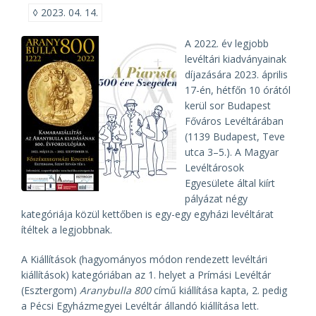
◊
2023. 04. 14.
A 2022. év legjobb
levéltári kiadványainak
díjazására 2023. április
17-én, hétfőn 10 órától
kerül sor Budapest
Főváros Levéltárában
(1139 Budapest, Teve
utca 3–5.). A Magyar
Levéltárosok
Egyesülete által kiírt
pályázat négy
kategóriája közül kettőben is egy-egy egyházi levéltárat
ítéltek a legjobbnak.
A Kiállítások (hagyományos módon rendezett levéltári
kiállítások) kategóriában az 1. helyet a Prímási Levéltár
(Esztergom)
Aranybulla 800
című kiállítása kapta, 2. pedig
a Pécsi Egyházmegyei Levéltár állandó kiállítása lett.