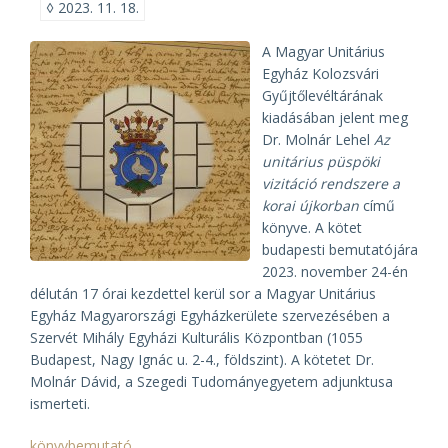
◊
2023. 11. 18.
A Magyar Unitárius
Egyház Kolozs­vári
Gyűjtő­levél­tárának
kiadásában jelent meg
Dr. Molnár Lehel
Az
unitárius püspöki
vizitáció rendszere a
korai újkorban
című
könyve. A kötet
budapesti bemutatójára
2023. november 24-én
délután 17 órai kezdettel kerül sor a Magyar Unitárius
Egyház Magyarországi Egyházkerülete szervezésében a
Szervét Mihály Egyházi Kulturális Központban (1055
Budapest, Nagy Ignác u. 2-4., földszint). A kötetet Dr.
Molnár Dávid, a Szegedi Tudományegyetem adjunktusa
ismerteti.
könyvbemutató