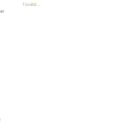
Tovább ...
ber
a
n
z