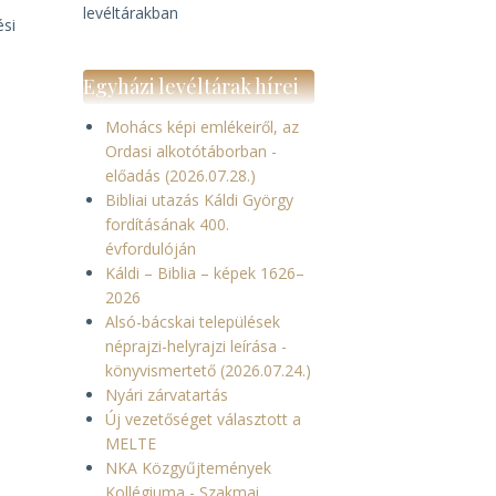
levéltárakban
ési
Egyházi levéltárak hírei
Mohács képi emlékeiről, az
Ordasi alkotótáborban -
előadás (2026.07.28.)
Bibliai utazás Káldi György
fordításának 400.
évfordulóján
Káldi – Biblia – képek 1626–
2026
Alsó-bácskai települések
néprajzi-helyrajzi leírása -
könyvismertető (2026.07.24.)
Nyári zárvatartás
Új vezetőséget választott a
MELTE
NKA Közgyűjtemények
Kollégiuma - Szakmai