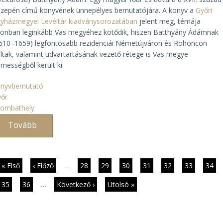
özepén
című könyvének ünnepélyes bemutatójára. A könyv a
Győri
yházmegyei Levéltár kiadványsorozatában
jelent meg, témája
onban leginkább Vas megyéhez kötődik, hiszen Batthyány Ádámnak
610–1659) legfontosabb rezidenciái Németújváron és Rohoncon
ltak, valamint udvartartásának vezető rétege is Vas megye
mességből került ki.
önyvbemutató
yőr
zombathely
Tovább
(Batthyány
Ádámról
szóló
monográfia
bemutatója
Szombathelyen)
dalszámozás
Első
« Első
Előző
‹ Előző
…
Page
28
Page
29
Page
30
Page
31
Jelenlegi
32
Page
33
Page
34
oldal
oldal
oldal
Page
35
Page
36
…
Következő
Következő ›
Utolsó
Utolsó »
oldal
oldal