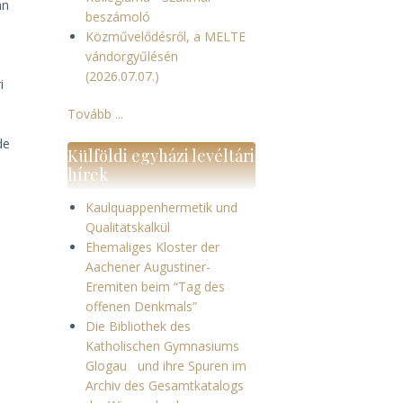
án
beszámoló
Közművelődésről, a MELTE
vándorgyűlésén
(2026.07.07.)
i
Tovább ...
ő
de
Külföldi egyházi levéltári
hírek
Kaulquappenhermetik und
Qualitätskalkül
Ehemaliges Kloster der
Aachener Augustiner-
Eremiten beim “Tag des
offenen Denkmals”
Die Bibliothek des
Katholischen Gymnasiums
Glogau und ihre Spuren im
Archiv des Gesamtkatalogs