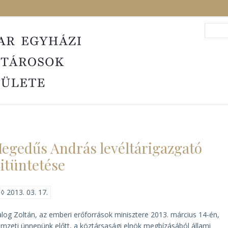
Search
Sea
egedűs András levéltárigazgató
itüntetése
◊
2013. 03. 17.
log Zoltán, az emberi erőforrások minisztere 2013. március 14-én,
mzeti ünnepünk előtt, a köztársasági elnök megbízásából állami