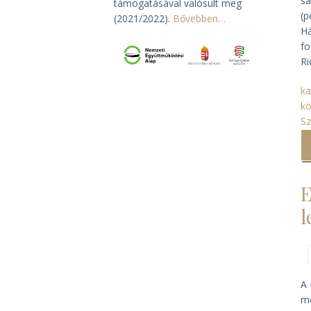
sa
támogatásával valósult meg
(p
(2021/2022).
Bővebben…
Há
fo
Ri
ka
k
Sz
E
l
A 
me