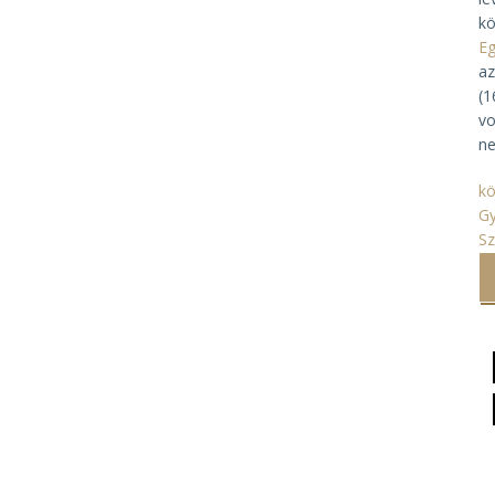
k
Eg
az
(1
vo
ne
k
G
S
Ol