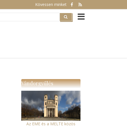
Kövessen minket
rch
Vándorgyűlés
Az EME és a MELTE közös