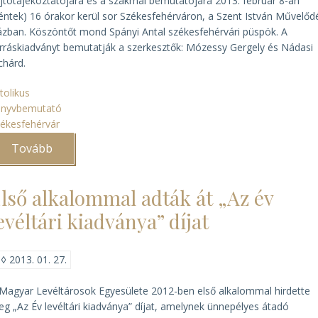
jtótájékoztatójára és a szakmai bemutatójára 2013. február 8-án
éntek) 16 órakor kerül sor Székesfehérváron, a Szent István Művelőd
zban. Köszöntőt mond Spányi Antal székesfehérvári püspök. A
rráskiadványt bemutatják a szerkesztők: Mózessy Gergely és Nádasi
chárd.
tolikus
önyvbemutató
ékesfehérvár
Tovább
(Digitális
forráskiadvány
Shvoy
Lajos
lső alkalommal adták át „Az év
amerikai
útjáról)
evéltári kiadványa” díjat
◊
2013. 01. 27.
Magyar Levéltárosok Egyesülete 2012-ben első alkalommal hirdette
g „Az Év levéltári kiadványa” díjat, amelynek ünnepélyes átadó