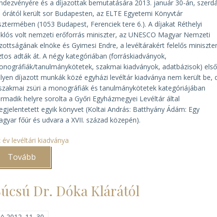
ndezvényére és a díjazottak bemutatására 2013. január 30-án, szerd
 órától került sor Budapesten, az ELTE Egyetemi Könyvtár
sztermében (1053 Budapest, Ferenciek tere 6.). A díjakat Réthelyi
klós volt nemzeti erőforrás miniszter, az UNESCO Magyar Nemzeti
zottságának elnöke és Gyimesi Endre, a levéltárakért felelős miniszter
ztos adták át. A négy kategóriában (forráskiadványok,
nográfiák/tanulmánykötetek, szakmai kiadványok, adatbázisok) els
lyen díjazott munkák közé egyházi levéltár kiadványa nem került be, 
szakmai zsüri a monográfiák és tanulmánykötetek kategóriájában
rmadik helyre sorolta a Győri Egyházmegyei Levéltár által
gjelentetett egyik könyvet (Koltai András:
Batthyány Ádám: Egy
gyar főúr és udvara a XVII. század közepén
).
 év levéltári kiadványa
Tovább
(Első
alkalommal
adták
át
úcsú Dr. Dóka Klárától
„Az
év
levéltári
kiadványa”
◊
2012. 11. 30.