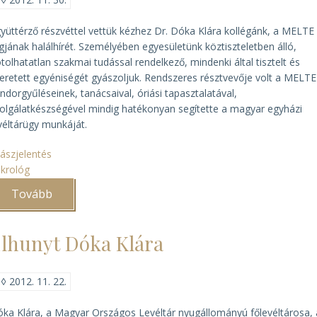
díjat)
yüttérző részvéttel vettük kézhez Dr. Dóka Klára kollégánk, a MELTE
gjának halálhírét. Személyében egyesületünk köztiszteletben álló,
tolhatatlan szakmai tudással rendelkező, mindenki által tisztelt és
eretett egyéniségét gyászoljuk. Rendszeres résztvevője volt a MELTE
ndorgyűléseinek, tanácsaival, óriási tapasztalatával,
olgálatkészségével mindig hatékonyan segítette a magyar egyházi
véltárügy munkáját.
ászjelentés
krológ
Tovább
(Búcsú
Dr.
Dóka
Klárától)
lhunyt Dóka Klára
◊
2012. 11. 22.
ka Klára, a Magyar Országos Levéltár nyugállományú főlevéltárosa, 