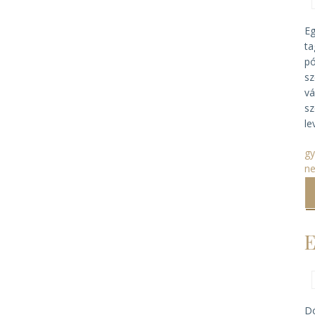
Eg
ta
pó
sz
vá
sz
le
gy
ne
E
Dó