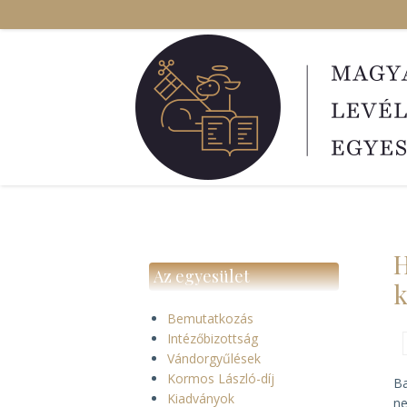
Ugrás
a
tartalomra
H
Az egyesület
k
Bemutatkozás
Intézőbizottság
Vándorgyűlések
Kormos László-díj
Ba
Kiadványok
ne