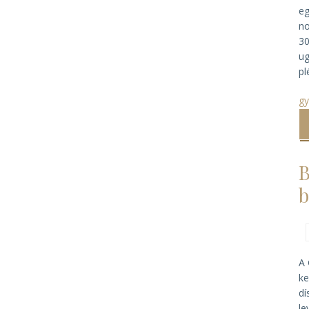
eg
no
30
ug
pl
gy
B
b
A 
ke
dí
le