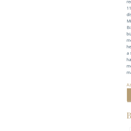
re
11
dí
Mi
Bi
bi
mo
he
a 
ha
me
ma
Az
B