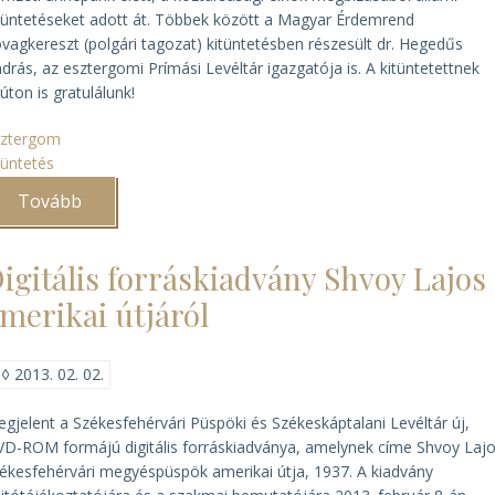
tüntetéseket adott át. Többek között a Magyar Érdemrend
vagkereszt (polgári tagozat) kitüntetésben részesült dr. Hegedűs
drás, az esztergomi Prímási Levéltár igazgatója is. A kitüntetettnek
úton is gratulálunk!
sztergom
tüntetés
Tovább
(Hegedűs
András
levéltárigazgató
kitüntetése)
igitális forráskiadvány Shvoy Lajos
merikai útjáról
◊
2013. 02. 02.
gjelent a Székesfehérvári Püspöki és Székeskáptalani Levéltár új,
D-ROM formájú digitális forráskiadványa, amelynek címe
Shvoy Laj
ékesfehérvári megyéspüspök amerikai útja, 1937
. A kiadvány