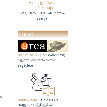
vándorgyűlése és
konferenciája
,
Vác, 2026. július 6–8. (hétfő–
szerda)
Ajánlott
arca.melte.hu
| Magyarországi
egyházi levéltárak közös
segédlete
os
matricula.hu
| e-kutatás a
magyarországi egyházi