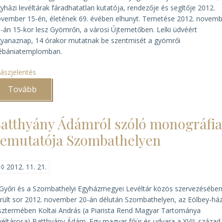
yházi levéltárak fáradhatatlan kutatója, rendezője és segítője 2012.
vember 15-én, életének 69. évében elhunyt. Temetése 2012. novem
-án 15-kor lesz Gyömrőn, a városi Újtemetőben. Lelki üdvéért
yanaznap, 14 órakor mutatnak be szentmisét a gyömrői
ébániatemplomban.
ászjelentés
Tovább
(Elhunyt
Dóka
Klára)
atthyány Ádámról szóló monográfi
emutatója Szombathelyen
◊
2012. 11. 21.
Győri és a Szombathelyi Egyházmegyei Levéltár közös szervezésébe
rült sor 2012. november 20-án délután Szombathelyen, az Eölbey-há
sztermében Koltai András (a Piarista Rend Magyar Tartománya
véltárosa)
Batthyány Ádám. Egy magyar főúr és udvara a XVII. század