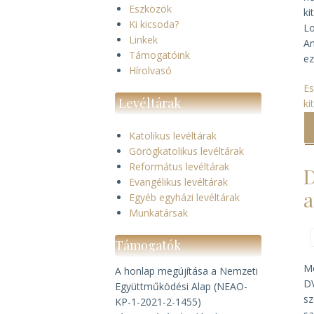
Eszközök
ki
Ki kicsoda?
Lo
Linkek
An
Támogatóink
ez
Hírolvasó
E
Levéltárak
ki
Katolikus levéltárak
Görögkatolikus levéltárak
Református levéltárak
D
Evangélikus levéltárak
a
Egyéb egyházi levéltárak
Munkatársak
Támogatók
Me
A honlap megújítása a Nemzeti
DV
Együttműködési Alap (NEAO-
sz
KP-1-2021-2-1455)