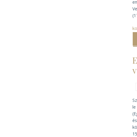
em
Ve
(1
ko
E
v
Sz
le
(E
és
kö
15