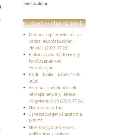
levéltárakban
i
k
Egyházi levéltárak hírei
Mohács képi emlékeiről, az
Ordasi alkotótáborban -
előadás (2026.07.28.)
Bibliai utazás Káldi György
fordításának 400.
évfordulóján
Káldi – Biblia – képek 1626–
2026
Alsó-bácskai települések
néprajzi-helyrajzi leírása -
könyvismertető (2026.07.24.)
Nyári zárvatartás
Új vezetőséget választott a
MELTE
NKA Közgyűjtemények
i
Kollégiuma - Szakmai