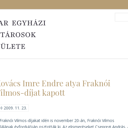
Search
Sea
ovács Imre Endre atya Fraknói
ilmos-díjat kapott
◊
2009. 11. 23.
Fraknói Vilmos-díjakat idén is november 20-án, Fraknói Vilmos
lálának évfordulóján osztották ki. Az elismeréseket Csepregi András,