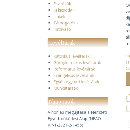
Eszközök
Ok
Ki kicsoda?
ve
Linkek
dí
Támogatóink
ka
Hírolvasó
re
ál
Levéltárak
m
ka
Katolikus levéltárak
Fr
Görögkatolikus levéltárak
C
Református levéltárak
Evangélikus levéltárak
Egyéb egyházi levéltárak
Munkatársak
Ú
Támogatók
L
A honlap megújítása a Nemzeti
Együttműködési Alap (NEAO-
KP-1-2021-2-1455)