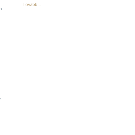
Tovább ...
n
yt