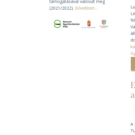
támogatásával valósult meg
Lu
(2021/2022).
Bővebben…
Le
fe
Va
ál
do
ka
G
E
a
A 
Tu