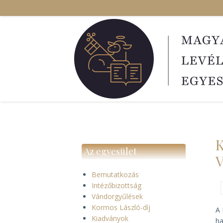
Ugrás
a
tartalomra
K
Az egyesület
V
Bemutatkozás
Intézőbizottság
Vándorgyűlések
Kormos László-díj
A 
Kiadványok
ha