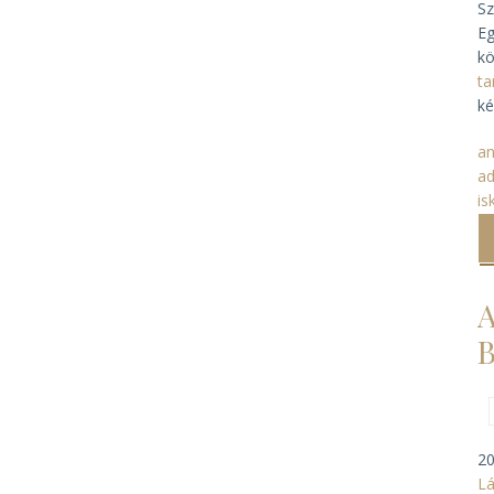
Sz
Eg
kö
t
ké
a
ad
is
A
B
20
Lá