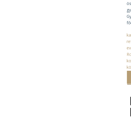
ös
gy
Gy
fő
ka
re
ev
R
ko
kö
Ol