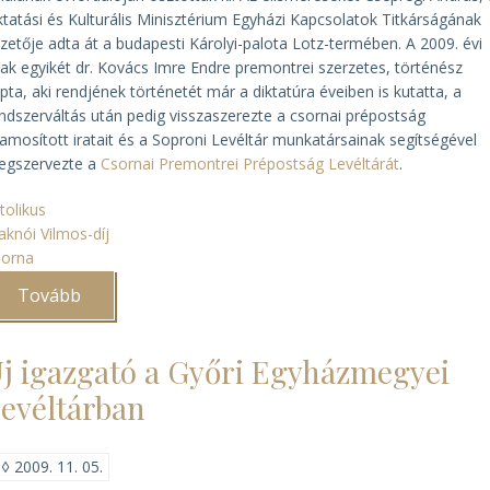
tatási és Kulturális Minisztérium Egyházi Kapcsolatok Titkárságának
zetője adta át a budapesti Károlyi-palota Lotz-termében. A 2009. évi
jak egyikét dr. Kovács Imre Endre premontrei szerzetes, történész
pta, aki rendjének történetét már a diktatúra éveiben is kutatta, a
ndszerváltás után pedig visszaszerezte a csornai prépostság
lamosított iratait és a Soproni Levéltár munkatársainak segítségével
egszervezte a
Csornai Premontrei Prépostság Levéltárát
.
tolikus
aknói Vilmos-díj
sorna
Tovább
(Kovács
Imre
Endre
atya
j igazgató a Győri Egyházmegyei
Fraknói
Vilmos-
evéltárban
díjat
kapott)
◊
2009. 11. 05.