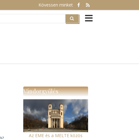
Kövessen minket
rch
Vándorgyűlés
Az EME és a MELTE közös
 az