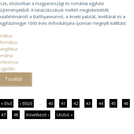
sze, elsősorban a magyarországi és romániai egyházi
űjteményekből. A tanácskozások mellett megtekintették
ulafehérvárott a Batthyaneumot, a érseki palotát, levéltárat és a
egyházmegye 1000 éves évfordulójára újonnan megnyílt kiállítást.
tolikus
formátus
angélikus
ománia
nferencia
zgyűlés
Tovább
(Egyházi
gyűjtemények
közös
vándorgyűlése
Gyulafehérvárott)
dalszámozás
Első
« Első
Előző
‹ Előző
…
Page
40
Page
41
Page
42
Page
43
Page
44
Jelenlegi
45
Page
46
oldal
oldal
oldal
Page
47
Page
48
Következő
Következő ›
Utolsó
Utolsó »
oldal
oldal