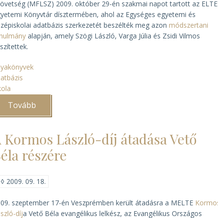
övetség (MFLSZ) 2009. október 29-én szakmai napot tartott az ELTE
yetemi Könyvtár dísztermében, ahol az Egységes egyetemi és
zépiskolai adatbázis szerkezetét beszélték meg azon
módszertani
anulmány
alapján, amely Szögi László, Varga Júlia és Zsidi Vilmos
szítettek.
nyakönyvek
atbázis
kola
Tovább
(Egységes
egyetemi
és
középiskolai
 Kormos László-díj átadása Vető
adatbázis)
éla részére
◊
2009. 09. 18.
09. szeptember 17-én Veszprémben került átadásra a MELTE
Kormo
szló-díj
a Vető Béla evangélikus lelkész, az Evangélikus Országos