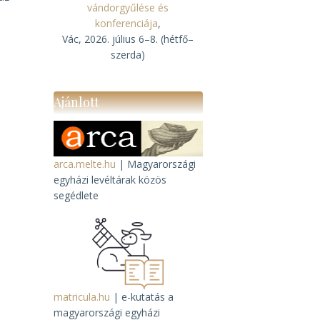
vándorgyűlése és
konferenciája
,
Vác, 2026. július 6–8. (hétfő–
szerda)
Ajánlott
arca.melte.hu
| Magyarországi
egyházi levéltárak közös
segédlete
matricula.hu
| e-kutatás a
magyarországi egyházi