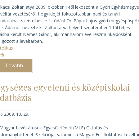
kácsi Zoltán atya 2009. október 1-től leköszönt a Győri Egyházmegye
véltár vezetéséről, hogy idejét fokozottabban papi és tanári
ladatainak szentelhesse. Utódául Dr. Pápai Lajos győri megyéspüspö
jk Ádámot nevezte ki. Zoltán atya helyett szeptember 1-től teljes
lásba került Nemes Gábor, aki már három éve részmunkaidősként
lgozott a levéltárban.
tolikus
yőr
Tovább
(Új
igazgató
a
Győri
gységes egyetemi és középiskolai
Egyházmegyei
Levéltárban)
datbázis
◊
2009. 10. 29.
Magyar Levéltárosok Egyesületének (MLE) Oktatás és
dománytörténeti Szekciója, valamint a Magyar Felsőoktatási Levéltár