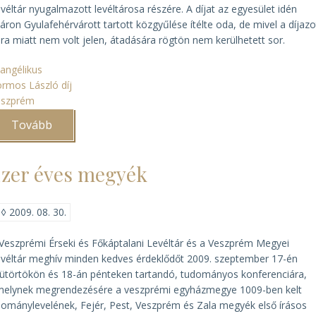
véltár nyugalmazott levéltárosa részére. A díjat az egyesület idén
áron Gyulafehérvárott tartott közgyűlése ítélte oda, de mivel a díjazo
ra miatt nem volt jelen, átadására rögtön nem kerülhetett sor.
angélikus
rmos László díj
eszprém
Tovább
(A
Kormos
László-
díj
zer éves megyék
átadása
Vető
Béla
részére)
◊
2009. 08. 30.
Veszprémi Érseki és Főkáptalani Levéltár és a Veszprém Megyei
véltár meghív minden kedves érdeklődőt 2009. szeptember 17-én
ütörtökön és 18-án pénteken tartandó, tudományos konferenciára,
elynek megrendezésére a veszprémi egyházmegye 1009-ben kelt
ománylevelének, Fejér, Pest, Veszprém és Zala megyék első írásos