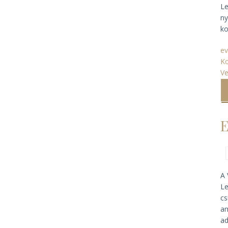
Le
ny
ko
ev
Ko
V
E
A 
Le
cs
am
ad