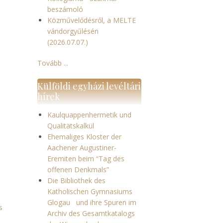
beszámoló
Közművelődésről, a MELTE
vándorgyűlésén
(2026.07.07.)
Tovább ...
Külföldi egyházi levéltári
hírek
Kaulquappenhermetik und
Qualitätskalkül
Ehemaliges Kloster der
Aachener Augustiner-
Eremiten beim “Tag des
offenen Denkmals”
Die Bibliothek des
Katholischen Gymnasiums
Glogau und ihre Spuren im
s
Archiv des Gesamtkatalogs