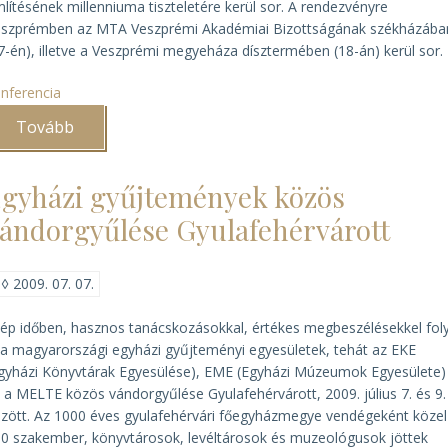
lítésének millenniuma tiszteletére kerül sor. A rendezvényre
szprémben az MTA Veszprémi Akadémiai Bizottságának székházába
7-én), illetve a Veszprémi megyeháza dísztermében (18-án) kerül sor.
nferencia
Tovább
(Ezer
éves
megyék)
gyházi gyűjtemények közös
ándorgyűlése Gyulafehérvárott
◊
2009. 07. 07.
ép időben, hasznos tanácskozásokkal, értékes megbeszélésekkel fol
 a magyarországi egyházi gyűjteményi egyesületek, tehát az EKE
gyházi Könyvtárak Egyesülése), EME (Egyházi Múzeumok Egyesülete)
 a MELTE közös vándorgyűlése Gyulafehérvárott, 2009. július 7. és 9.
zött. Az 1000 éves gyulafehérvári főegyházmegye vendégeként közel
0 szakember, könyvtárosok, levéltárosok és muzeológusok jöttek