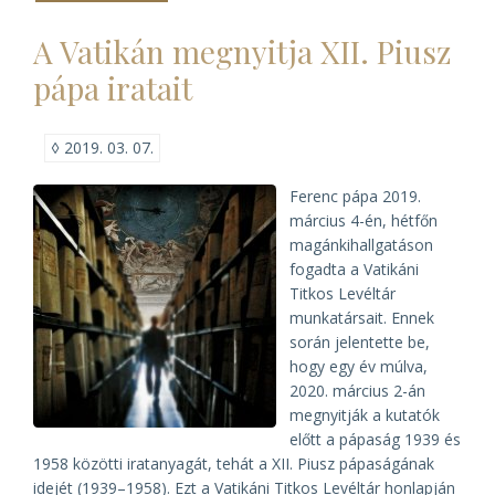
Tanácsköztársaság
hatásáról
A Vatikán megnyitja XII. Piusz
a
katolikus
pápa iratait
egyházmegyékre)
◊
2019. 03. 07.
Ferenc pápa 2019.
március 4-én, hétfőn
magánkihallgatáson
fogadta a Vatikáni
Titkos Levéltár
munkatársait. Ennek
során jelentette be,
hogy egy év múlva,
2020. március 2-án
megnyitják a kutatók
előtt a pápaság 1939 és
1958 közötti iratanyagát, tehát a XII. Piusz pápaságának
idejét (1939–1958). Ezt a Vatikáni Titkos Levéltár honlapján