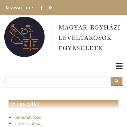
Ugrás
Kövessen minket
a
tartalomra
Search
Search
Az egyesület
Bemutatkozás
Intézőbizottság