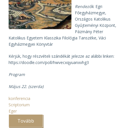
Rendezők
: Egri
Főegyházmegye,
Országos Katolikus
Gyűjteményi Központ,
Pázmány Péter
Katolikus Egyetem Klasszika Filológia Tanszéke, Váci
Egyházmegyei Könyvtár
Kérjük, hogy részvételi szándékát jelezze az alábbi linken:
https://doodle.com/poll/hwvecxqyuanxvhg3
Program
Május 22. (szerda)
konferencia
Scriptorium
Eger
Tovább
(III.
Scriptorium