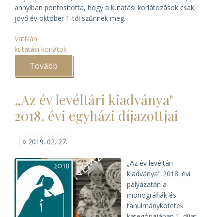
annyiban pontosította, hogy a kutatási korlátozások csak
jövő év október 1-től szűnnek meg.
Vatikán
kutatási korlátok
Tovább
(A
Vatikán
megnyitja
XII.
„Az év levéltári kiadványa"
Piusz
pápa
2018. évi egyházi díjazottjai
iratait)
◊
2019. 02. 27.
„Az év levéltári
kiadványa" 2018. évi
pályázatán a
monográfiák és
tanulmánykötetek
kategóriájában 1. díjat