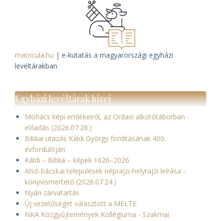
matricula.hu
| e-kutatás a magyarországi egyházi
levéltárakban
Egyházi levéltárak hírei
Mohács képi emlékeiről, az Ordasi alkotótáborban -
előadás (2026.07.28.)
Bibliai utazás Káldi György fordításának 400.
évfordulóján
Káldi – Biblia – képek 1626–2026
Alsó-bácskai települések néprajzi-helyrajzi leírása -
könyvismertető (2026.07.24.)
Nyári zárvatartás
Új vezetőséget választott a MELTE
NKA Közgyűjtemények Kollégiuma - Szakmai