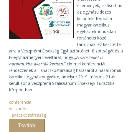
események, elsősorban
az egyházüldözés
különféle formái a
magyar katolikus
egyház elmondatlan
történetei közé
tartoznak. Ez késztette
arra a Veszprémi Érsekség Egyháztörténeti Bizottságát és a
Főegyházmegyei Levéltárat, hogy „
A szószéket is
hatalmukba akarták keríteni
” címmel konferenciát
rendezzenek a Tanácsköztársaság hatásáról a hazai római
katolikus egyházmegyékre, amelyre 2019. március 21-én
került sor a veszprémi Szaléziánum Érsekségi Turisztikai
Központban.
konferencia
Veszprém
Tanácsköztársaság
Tovább
(Konferencia
a