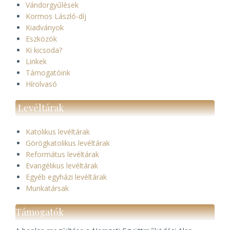
Vándorgyűlések
Kormos László-díj
Kiadványok
Eszközök
Ki kicsoda?
Linkek
Támogatóink
Hírolvasó
Levéltárak
Katolikus levéltárak
Görögkatolikus levéltárak
Református levéltárak
Evangélikus levéltárak
Egyéb egyházi levéltárak
Munkatársak
Támogatók