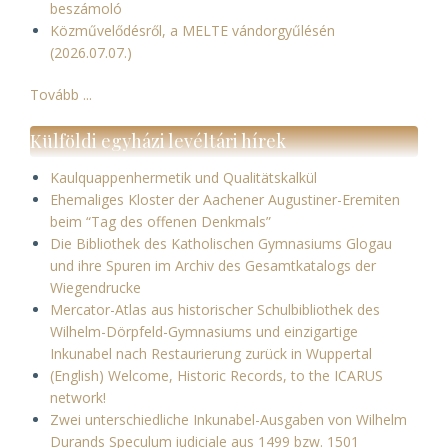
beszámoló
Közművelődésről, a MELTE vándorgyűlésén
(2026.07.07.)
Tovább ...
Külföldi egyházi levéltári hírek
Kaulquappenhermetik und Qualitätskalkül
Ehemaliges Kloster der Aachener Augustiner-Eremiten
beim “Tag des offenen Denkmals”
Die Bibliothek des Katholischen Gymnasiums Glogau
und ihre Spuren im Archiv des Gesamtkatalogs der
Wiegendrucke
Mercator-Atlas aus historischer Schulbibliothek des
Wilhelm-Dörpfeld-Gymnasiums und einzigartige
Inkunabel nach Restaurierung zurück in Wuppertal
(English) Welcome, Historic Records, to the ICARUS
network!
Zwei unterschiedliche Inkunabel-Ausgaben von Wilhelm
Durands Speculum iudiciale aus 1499 bzw. 1501