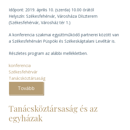
Időpont: 2019. április 10. (szerda) 10.00 órától
Helyszín: Székesfehérvár, Városháza Díszterem
(Székesfehérvár, Városház tér 1.)
A konferencia szakmai együttműködő partnerei között van
a Székesfehérvári Püspöki és Székeskáptalani Levéltár is.
Részletes program az alábbi mellékletben.
konferencia
Székesfehérvár
Tanácsköztársaság
Tovább
(„Evangéliumot
hirdettek
s
apokalipszis
Tanácsköztársaság és az
jött”)
egyházak