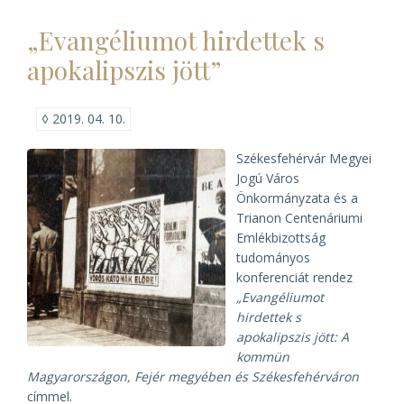
konferencia)
„Evangéliumot hirdettek s
apokalipszis jött”
◊
2019. 04. 10.
Székesfehérvár Megyei
Jogú Város
Önkormányzata és a
Trianon Centenáriumi
Emlékbizottság
tudományos
konferenciát rendez
„Evangéliumot
hirdettek s
apokalipszis jött: A
kommün
Magyarországon, Fejér megyében és Székesfehérváron
címmel.