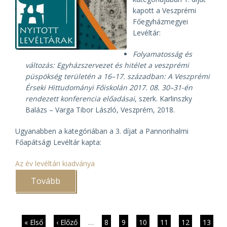
kapott a Veszprémi
Főegyházmegyei
Levéltár:
Folyamatosság és
változás: Egyházszervezet és hitélet a veszprémi
püspökség területén a 16–17. században: A Veszprémi
Érseki Hittudományi Főiskolán 2017. 08. 30–31-én
rendezett konferencia előadásai
, szerk. Karlinszky
Balázs – Varga Tibor László, Veszprém, 2018.
Ugyanabben a kategóriában a 3. díjat a Pannonhalmi
Főapátsági Levéltár kapta:
Az év levéltári kiadványa
Tovább
(„Az
év
levéltári
kiadványa"
2018.
évi
Oldalszámozás
Első
« Első
Előző
‹ Előző
…
Page
8
Page
9
Page
10
Page
11
Jelenlegi
12
Page
13