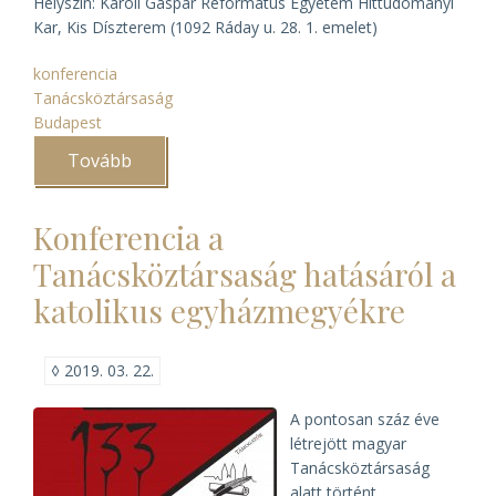
Helyszín: Károli Gáspár Református Egyetem Hittudományi
Kar, Kis Díszterem (1092 Ráday u. 28. 1. emelet)
konferencia
Tanácsköztársaság
Budapest
Tovább
(Tanácsköztársaság
és
az
egyházak)
Konferencia a
Tanácsköztársaság hatásáról a
katolikus egyházmegyékre
◊
2019. 03. 22.
A pontosan száz éve
létrejött magyar
Tanácsköztársaság
alatt történt