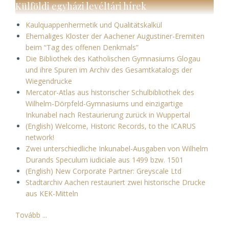
Külföldi egyházi levéltári hírek
Kaulquappenhermetik und Qualitätskalkül
Ehemaliges Kloster der Aachener Augustiner-Eremiten
beim “Tag des offenen Denkmals”
Die Bibliothek des Katholischen Gymnasiums Glogau
und ihre Spuren im Archiv des Gesamtkatalogs der
Wiegendrucke
Mercator-Atlas aus historischer Schulbibliothek des
Wilhelm-Dörpfeld-Gymnasiums und einzigartige
Inkunabel nach Restaurierung zurück in Wuppertal
(English) Welcome, Historic Records, to the ICARUS
network!
Zwei unterschiedliche Inkunabel-Ausgaben von Wilhelm
Durands Speculum iudiciale aus 1499 bzw. 1501
(English) New Corporate Partner: Greyscale Ltd
Stadtarchiv Aachen restauriert zwei historische Drucke
aus KEK-Mitteln
Tovább ...