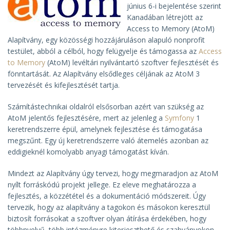
június 6-i bejelentése szerint
Kanadában létrejött az
Access to Memory (AtoM)
Alapítvány, egy közösségi hozzájáruláson alapuló nonprofit
testület, abból a célból, hogy felügyelje és támogassa az
Access
to Memory
(AtoM) levéltári nyilvántartó szoftver fejlesztését és
fönntartását. Az Alapítvány elsődleges céljának az AtoM 3
tervezését és kifejlesztését tartja.
Számítástechnikai oldalról elsősorban azért van szükség az
AtoM jelentős fejlesztésére, mert az jelenleg a
Symfony
1
keretrendszerre épül, amelynek fejlesztése és támogatása
megszűnt. Egy új keretrendszerre való átemelés azonban az
eddigieknél komolyabb anyagi támogatást kíván.
Mindezt az Alapítvány úgy tervezi, hogy megmaradjon az AtoM
nyílt forráskódú projekt jellege. Ez eleve meghatározza a
fejlesztés, a közzététel és a dokumentáció módszereit. Úgy
tervezik, hogy az alapítvány a tagokon és másokon keresztül
biztosít forrásokat a szoftver olyan átírása érdekében, hogy
többnyelvű, több intézményre kiterjeszthető és szabványokon