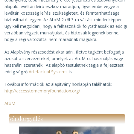
alapuló levéltári leíró eszköz maradjon, figyelembe vegye a
levéltári közösség leírási szükségleteit, és fenntarthatósága
biztosítható legyen. Az AtoM 2-ről 3-ra váltást mindenképpen
úgy kell megoldani, hogy a felhasználók folytathassák az eddigi
verzióban végzett munkájukat, és biztosak legyenek benne,
hogy a régi változattal nem maradnak magukra.
Az Alapítvány részesedést akar adni, illetve tagként befogadja
azokat a szervezeteket, amelyek az AtoM-ot használják vagy
használni szeretnék. Az alapító testületnek tagja a fejlesztést
eddig végző
Artefactual Systems
is.
További információk az alapítvány honlapján találhatók:
http://accesstomemoryfoundation.org/
AtoM
Vándorgyűlés