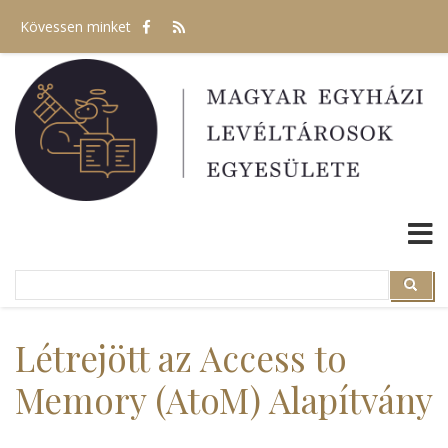
Ugrás
Kövessen minket
a
tartalomra
Search
Search
Létrejött az Access to
Memory (AtoM) Alapítvány