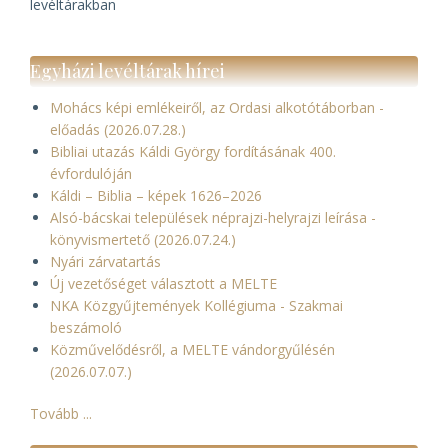
levéltárakban
Egyházi levéltárak hírei
Mohács képi emlékeiről, az Ordasi alkotótáborban -
előadás (2026.07.28.)
Bibliai utazás Káldi György fordításának 400.
évfordulóján
Káldi – Biblia – képek 1626–2026
Alsó-bácskai települések néprajzi-helyrajzi leírása -
könyvismertető (2026.07.24.)
Nyári zárvatartás
Új vezetőséget választott a MELTE
NKA Közgyűjtemények Kollégiuma - Szakmai
beszámoló
Közművelődésről, a MELTE vándorgyűlésén
(2026.07.07.)
Tovább ...