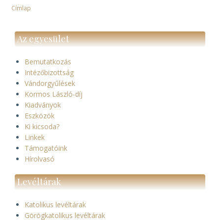
Címlap
Morzsa
Az egyesület
Bemutatkozás
Intézőbizottság
Vándorgyűlések
Kormos László-díj
Kiadványok
Eszközök
Ki kicsoda?
Linkek
Támogatóink
Hírolvasó
Levéltárak
Katolikus levéltárak
Görögkatolikus levéltárak