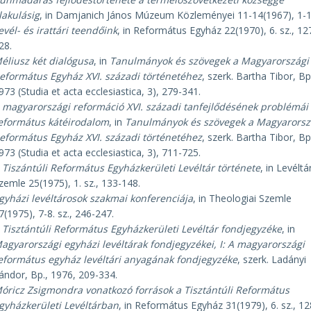
lakulásig
, in Damjanich János Múzeum Közleményei 11-14(1967), 1-1
evél- és irattári teendőink
, in Református Egyház 22(1970), 6. sz., 12
28.
éliusz két dialógusa
, in
Tanulmányok és szövegek a Magyarországi
eformátus Egyház XVI. századi történetéhez
, szerk. Bartha Tibor, Bp
973 (Studia et acta ecclesiastica, 3), 279-341.
 magyarországi reformáció XVI. századi tanfejlődésének problémái 
eformátus kátéirodalom
, in
Tanulmányok és szövegek a Magyarorsz
eformátus Egyház XVI. századi történetéhez
, szerk. Bartha Tibor, Bp
973 (Studia et acta ecclesiastica, 3), 711-725.
 Tiszántúli Református Egyházkerületi Levéltár története
, in Levéltár
zemle 25(1975), 1. sz., 133-148.
gyházi levéltárosok szakmai konferenciája
, in Theologiai Szemle
7(1975), 7-8. sz., 246-247.
 Tisztántúli Református Egyházkerületi Levéltár fondjegyzéke
, in
agyarországi egyházi levéltárak fondjegyzékei, I: A magyarországi
eformátus egyház levéltári anyagának fondjegyzéke
, szerk. Ladányi
ándor, Bp., 1976, 209-334.
óricz Zsigmondra vonatkozó források a Tisztántúli Református
gyházkerületi Levéltárban
, in Református Egyház 31(1979), 6. sz., 12