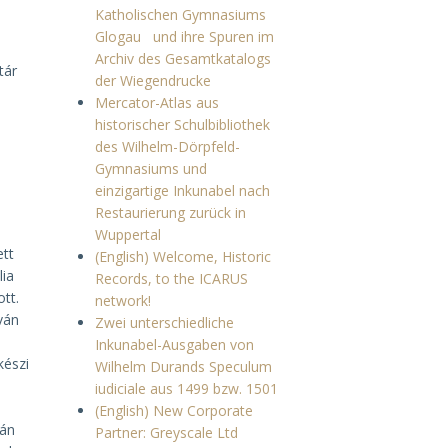
Katholischen Gymnasiums
Glogau und ihre Spuren im
Archiv des Gesamtkatalogs
tár
der Wiegendrucke
Mercator-Atlas aus
historischer Schulbibliothek
des Wilhelm-Dörpfeld-
Gymnasiums und
einzigartige Inkunabel nach
Restaurierung zurück in
Wuppertal
ett
(English) Welcome, Historic
lia
Records, to the ICARUS
tt.
network!
ván
Zwei unterschiedliche
Inkunabel-Ausgaben von
készi
Wilhelm Durands Speculum
iudiciale aus 1499 bzw. 1501
(English) New Corporate
-án
Partner: Greyscale Ltd