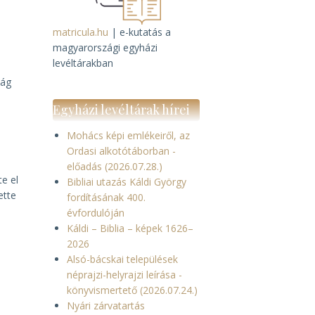
matricula.hu
| e-kutatás a
magyarországi egyházi
levéltárakban
ság
Egyházi levéltárak hírei
Mohács képi emlékeiről, az
Ordasi alkotótáborban -
előadás (2026.07.28.)
e el
Bibliai utazás Káldi György
ette
fordításának 400.
évfordulóján
Káldi – Biblia – képek 1626–
2026
Alsó-bácskai települések
néprajzi-helyrajzi leírása -
könyvismertető (2026.07.24.)
Nyári zárvatartás