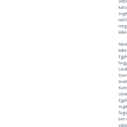
vett
kato
segé
tart
megv
lelk
Mive
lelk
Egyh
hogy
Levé
Demo
levé
Kun
címe
Egyh
segé
fogl
ben 
vála