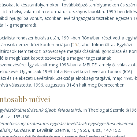
dásokat lelkésztanfolyamokon, továbbképző tanfolyamokon és szá
et írt a helyi, valamint a református országos lapokba. 1990-ben lelkés
sából nyugdíjba vonult, azonban levéltárigazgatói tisztében egészen 1
ár 1-ig megmaradt.
ocialista rendszer bukása után, 1991-ben Rómában részt vett a egyhá
ltárosok nemzetközi konferenciáján [
25.
], ahol fölmerült az Egyházi
ltárosok Nemzetközi Szövetsége megalakításának gondolata és Ko
ló is megbízást kapott szövetség a magyar tagozatának
zervezésére. Így alakult meg 1993-ban a MELTE, amely őt választot
 elnökévé. Ugyancsak 1993-tól a Nemzetközi Levéltári Tanács (ICA)
ázi és Felekezeti Levéltárak Szekciója elnökségi tagjává, majd 1995-
árává választotta. 1996. augusztus 31-én halt meg Debrecenben.
ntosabb művei
gyháztörténetírásunk újabb feladatairól
, in Theologiai Szemle 6(196
-6. sz., 155-160.
émetországi protestáns egyházi levéltárak egységesítési elveinek
éhány kérdése
, in Levéltári Szemle, 15(1965), 4. sz., 147-152.
unmadaras fejlődéstörténete a termelőszövetkezeti községgé