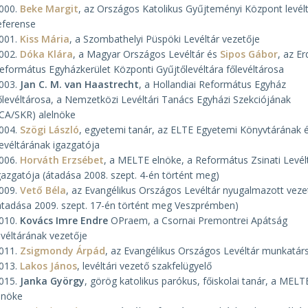
000.
Beke Margit
, az Országos Katolikus Gyűjteményi Központ levélt
eferense
001.
Kiss Mária
, a Szombathelyi Püspöki Levéltár vezetője
002.
Dóka Klára
, a Magyar Országos Levéltár és
Sipos Gábor
, az Er
eformátus Egyházkerület Központi Gyűjtőlevéltára főlevéltárosa
003.
Jan C. M. van Haastrecht
, a Hollandiai Református Egyház
őlevéltárosa, a Nemzetközi Levéltári Tanács Egyházi Szekciójának
ICA/SKR) alelnöke
004.
Szögi László
, egyetemi tanár, az ELTE Egyetemi Könyvtárának 
evéltárának igazgatója
006.
Horváth Erzsébet
, a MELTE elnöke, a Református Zsinati Levél
gazgatója (átadása 2008. szept. 4-én történt meg)
009.
Vető Béla
, az Evangélikus Országos Levéltár nyugalmazott veze
átadása 2009. szept. 17-én történt meg Veszprémben)
010.
Kovács Imre Endre
OPraem, a Csornai Premontrei Apátság
evéltárának vezetője
011.
Zsigmondy Árpád
, az Evangélikus Országos Levéltár munkatár
013.
Lakos János
, levéltári vezető szakfelügyelő
015.
Janka György
, görög katolikus parókus, főiskolai tanár, a MELT
lnöke