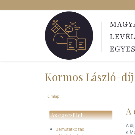
Ugrás
a
tartalomra
Kormos László-díj
Címlap
Morzsa
A 
Az egyesület
A dí
Bemutatkozás
a Ma