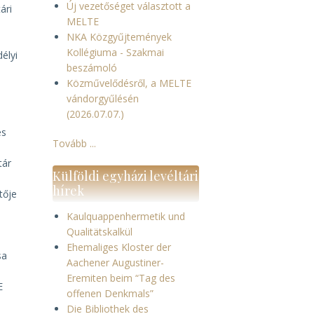
Új vezetőséget választott a
ári
MELTE
NKA Közgyűjtemények
Kollégiuma - Szakmai
délyi
beszámoló
Közművelődésről, a MELTE
vándorgyűlésén
(2026.07.07.)
és
Tovább ...
tár
Külföldi egyházi levéltári
hírek
tője
Kaulquappenhermetik und
Qualitätskalkül
Ehemaliges Kloster der
sa
Aachener Augustiner-
Eremiten beim “Tag des
E
offenen Denkmals”
Die Bibliothek des