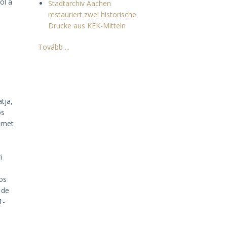
ol a
Stadtarchiv Aachen
restauriert zwei historische
Drucke aus KEK-Mitteln
Tovább ...
tja,
os
émet
i
os
 de
1-