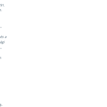
91.
7-
.,
és a
ági
.,
i
8-