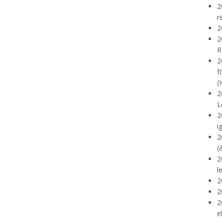
2
r
2
2
R
2
f
(
2
L
2
i
2
(
2
l
2
2
2
e