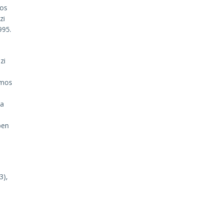
mos
zi
995.
zi
rmos
ta
ben
3),