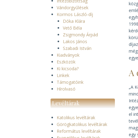
Intézőbizottság
közg
Vándorgyűlések
emlé
Kormos László-díj
egyh
Dóka Klára
1998
Vető Béla
kérd
Zsigmondy Árpád
körü
Lakos János
díja
Szabadi István
még 
Kiadványok
egye
Eszközök
Ki kicsoda?
A 
Linkek
Támogatóink
„A K
Hírolvasó
mind
Inté
Levéltárak
egye
el i
Katolikus levéltárak
tevé
Görögkatolikus levéltárak
magy
Református levéltárak
egy 
Evangélikus levéltárak