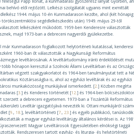
e feleségül Papp Ilonát, a kunmadarasi gyószerész lányát Győrben, ah
nai behívó elől rejtőzött. Lelkészi szolgálatát ugyanis mint exmittált
dlelkész 1944. május 10-én Kunmadarason kezdte, ahol (két hónapig
ó törökszentmiklósi segédlelkészkedés után) 1949. május 29-től
álasztott lelkészként működött. 1959-ben Kenderesre választották
észnek, majd 1973-ban a debreceni nagyerdői gyülekezetbe.
l már Kunmadarason foglalkozott helytörténeti kutatással, kenderesi
észként 1960-ban őt választották a Nagykunsági Református
ázmegye levéltárosának. A levéltártudomány iránti érdeklődését muta
 több hónapon keresztül a Szolnoki Állami Levéltárban és az Ország
ltárban végzett szakgyakorlatot és 1964-ben tanulmányutat tett a N
kratikus Köztársaságba is, ahol az egyházi levéltárak és az egyházi
ltárosi munkaközösség munkájával ismerkedett. [
2.
] Közben megírta
madaras [
3.
] és Kenderes történetét [
12.
] és 1964-ben bölcsészdoktor
t szerzett a debreceni egyetemen. 1973-ban a Tiszántúli Református
ázkerületi Levéltár igazgatójává nevezték ki. Ottani munkájáról szám
dlet [
9.
,
18.
], levéltártörténeti [
7.
,
23.
] és egyéb publikáció, tanúskodik
alkoztatták a magyar egyházi levéltárügy általános kérdései is. Az 198
újraszervezett Magyar Levéltárosok Egyesületében elnökségi taggá
sztották. Rendszeresen tartott egyház- és liturgia- és helytörténeti