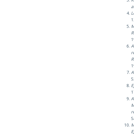
a
L
1
M
R
1
A
r
R
1
A
S
E
1
A
M
r
S
M
E