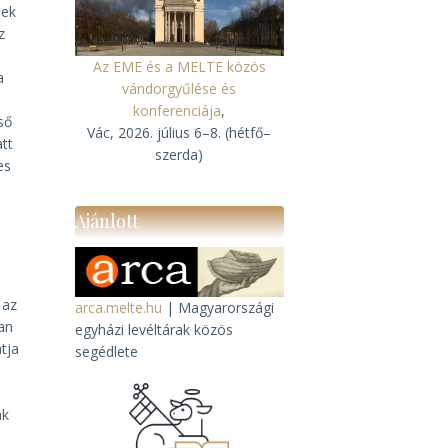
nek
z
Az EME és a MELTE közös
a
vándorgyűlése és
konferenciája
,
ső
Vác, 2026. július 6–8. (hétfő–
att
szerda)
es
Ajánlott
 az
arca.melte.hu
| Magyarországi
yan
egyházi levéltárak közös
tja
segédlete
ak