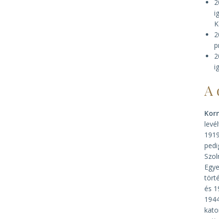
2
i
K
2
p
2
i
A 
Kor
levé
1919
pedi
Szol
Egye
tört
és 1
1944
kato