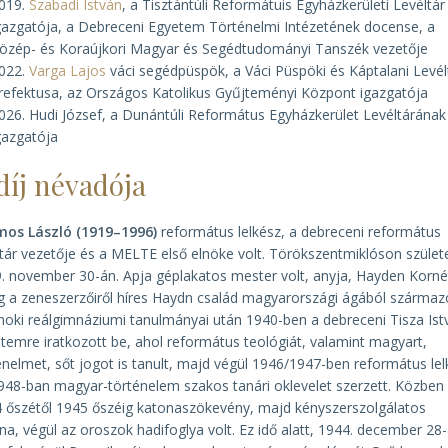
019.
Szabadi István
, a Tisztántúli Reformátuis Egyházkerületi Levéltár
gazgatója, a Debreceni Egyetem Történelmi Intézetének docense, a
özép- és Koraújkori Magyar és Segédtudományi Tanszék vezetője
022.
Varga Lajos
váci segédpüspök, a Váci Püspöki és Káptalani Levél
refektusa, az Országos Katolikus Gyűjteményi Központ igazgatója
026. Hudi József, a Dunántúli Református Egyházkerület Levéltárának
gazgatója
díj névadója
mos László (1919–1996)
református lelkész, a debreceni református
ltár vezetője és a MELTE első elnöke volt. Törökszentmiklóson szület
. november 30-án. Apja géplakatos mester volt, anyja, Hayden Korné
g a zeneszerzőiről híres Haydn család magyarországi ágából származo
noki reálgimnáziumi tanulmányai után 1940-ben a debreceni Tisza Ist
temre iratkozott be, ahol református teológiát, valamint magyart,
énelmet, sőt jogot is tanult, majd végül 1946/1947-ben református lel
948-ban magyar-történelem szakos tanári oklevelet szerzett. Közben
 őszétől 1945 őszéig katonaszökevény, majd kényszerszolgálatos
na, végül az oroszok hadifoglya volt. Ez idő alatt, 1944. december 28