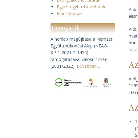
Egyéb egyházi levéltárak
A dí
Munkatársak
elis
Támogatók
A dí
miat
A honlap megújítása a Nemzeti
dönt
Együttműködési Alap (NEAO-
hatá
KP-1-2021-2-1455)
támogatásával valósult meg
Az
(2021/2022).
Bővebben…
A dí
1999
„EGY
Az
1
(
S