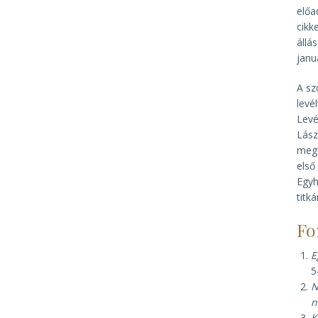
előa
cikk
állá
janu
A sz
levé
Levé
Lász
megs
első
Egyh
titk
Fo
E
5
N
n
K