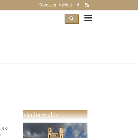
Kövessen minket
rch
Vándorgyűlés
, aki
i