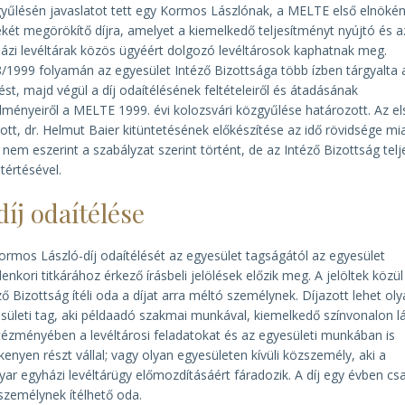
yűlésén javaslatot tett egy Kormos Lászlónak, a MELTE első elnöké
két megörökítő díjra, amelyet a kiemelkedő teljesítményt nyújtó és a
ázi levéltárak közös ügyéért dolgozó levéltárosok kaphatnak meg.
/1999 folyamán az egyesület Intéző Bizottsága több ízben tárgyalta 
ést, majd végül a díj odaítélésének feltételeiről és átadásának
lményeiről a MELTE 1999. évi kolozsvári közgyűlése határozott. Az el
zott, dr. Helmut Baier kitüntetésének előkészítése az idő rövidsége mi
nem eszerint a szabályzat szerint történt, de az Intéző Bizottság telj
tértésével.
díj odaítélése
ormos László-díj odaítélését az egyesület tagságától az egyesület
enkori titkárához érkező írásbeli jelölések előzik meg. A jelöltek közül
ző Bizottság ítéli oda a díjat arra méltó személynek. Díjazott lehet ol
sületi tag, aki példaadó szakmai munkával, kiemelkedő színvonalon lá
ntézményében a levéltárosi feladatokat és az egyesületi munkában is
kenyen részt vállal; vagy olyan egyesületen kívüli közszemély, aki a
ar egyházi levéltárügy előmozdításáért fáradozik. A díj egy évben cs
személynek ítélhető oda.