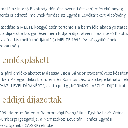
j mellé az Intéző Bizottság döntése szerinti ésszerű mértékű anyagi
merés is adható, melynek forrása az Egyházi Levéltárakért Alapítvány.
j átadása a MELTE közgyűlésén történik. Ha bármiféle akadályoztatás
t a díjazott a közgyűlésen nem tudja a díjat átvenni, az Intéző Bizott
 az átadás méltó módjáról.” (a MELTE 1999. évi közgyűlésének
rozatából)
 emlékplakett
jjal járó emlékplakettet
Mózessy Egon Sándor
ötvösművész készített
-ben. Az egyoldalas bronz érmén Kormos László arcképe látható, fel
HÁZI LEVÉLTÁRAKÉRT”, alatta pedig „KORMOS LÁSZLÓ–DÍJ” felirat.
 eddigi díjazottak
999.
Helmut Baier
, a Bajorországi Evangélikus Egyház Levéltárának
Nürnberg) igazgatója, a Nemzetközi Levéltári Tanács Egyházi
zekciójának (ICA/SKR) elnöke