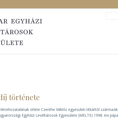
Search
Sea
díj története
j létrehozatalának ötlete Czenthe Miklós egyesületi titkártól származik
gyarországi Egyházi Levéltárosok Egyesülete (MELTE) 1998. évi pápa