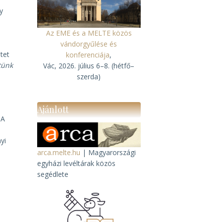
y
Az EME és a MELTE közös
vándorgyűlése és
tet
konferenciája
,
tünk
Vác, 2026. július 6–8. (hétfő–
szerda)
Ajánlott
 A
yi
arca.melte.hu
| Magyarországi
egyházi levéltárak közös
segédlete