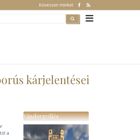
Kövessen minket
rch
rús kárjelentései
Vándorgyűlés
ár
tól a