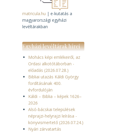
matricula.hu
| e-kutatás a
magyarországi egyházi
levéltárakban
Egyházi levéltárak hírei
Mohács képi emlékeiről, az
Ordasi alkotótáborban -
előadás (2026.07.28.)
Bibliai utazás Káldi György
fordításának 400.
évfordulóján
Káldi – Biblia – képek 1626–
2026
Alsó-bácskai települések
néprajzi-helyrajzi leírása -
könyvismertető (2026.07.24.)
Nyári zárvatartás