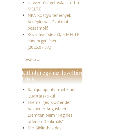
Új vezetőséget választott a
MELTE
NKA Közgyűjtemények
Kollégiuma - Szakmai
beszámoló
Közművelődésről, a MELTE
vándorgyűlésén
(2026.07.07.)
Tovább ...
Külföldi egyházi levéltári
hírek
Kaulquappenhermetik und
Qualitätskalkül
Ehemaliges Kloster der
Aachener Augustiner-
Eremiten beim “Tag des
offenen Denkmals”
Die Bibliothek des