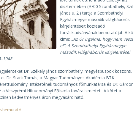
dísztermében (9700 Szombathely, Szil
János u. 2.) tartja a Szombathelyi
Egyházmegye második világháborús
kárjelentéseit közreadó
forráskiadványának bemutatóját. A kö
címe:
„Az Úr irgalma, hogy nem vesz
el”: A Szombathelyi Egyházmegye
második világháborús kárjelentései
4–1948
.
gjelenteket Dr. Székely János szombathelyi megyéspüspök köszönti.
tet Dr. Stark Tamás, a Magyar Tudományos Akadémia BTK
énettudományi Intézetének tudományos főmunkatársa és Dr. Gárdon
 a Veszprémi Hittudományi Főiskola tanára ismerteti. A kötet a
színen kedvezményes áron megvásárolható.
yvbemutató