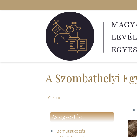
Ugrás
a
tartalomra
A Szombathelyi Eg
Címlap
Morzsa
◊
Az egyesület
Bemutatkozás