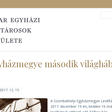
Search
Sea
yházmegye második világhábo
2017. 12. 15.
A Szombathelyi Egyházmegyei Levélt
2017. december 19-én, kedden 16 órá
levéltárnak otthont adó Eölbey-ház