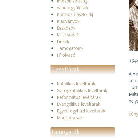
Intézőbizottság
Vándorgyűlések
Kormos László-díj
Kiadványok
Eszközök
Ki kicsoda?
Linkek
Támogatóink
Hírolvasó
194
Levéltárak
A me
köte
Katolikus levéltárak
Tört
Görögkatolikus levéltárak
Máté
Református levéltárak
hely
Evangélikus levéltárak
Egyéb egyházi levéltárak
kön
Munkatársak
Támogatók