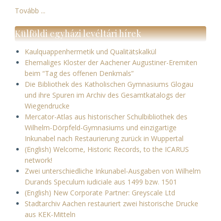
Tovább ...
Külföldi egyházi levéltári hírek
Kaulquappenhermetik und Qualitätskalkül
Ehemaliges Kloster der Aachener Augustiner-Eremiten
beim “Tag des offenen Denkmals”
Die Bibliothek des Katholischen Gymnasiums Glogau
und ihre Spuren im Archiv des Gesamtkatalogs der
Wiegendrucke
Mercator-Atlas aus historischer Schulbibliothek des
Wilhelm-Dörpfeld-Gymnasiums und einzigartige
Inkunabel nach Restaurierung zurück in Wuppertal
(English) Welcome, Historic Records, to the ICARUS
network!
Zwei unterschiedliche Inkunabel-Ausgaben von Wilhelm
Durands Speculum iudiciale aus 1499 bzw. 1501
(English) New Corporate Partner: Greyscale Ltd
Stadtarchiv Aachen restauriert zwei historische Drucke
aus KEK-Mitteln