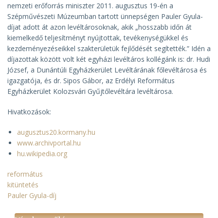
nemzeti erőforrás miniszter 2011. augusztus 19-én a
Szépművészeti Múzeumban tartott ünnepségen Pauler Gyula-
díjat adott át azon levéltárosoknak, akik „hosszabb időn át
kiemelkedő teljesítményt nyújtottak, tevékenységükkel és
kezdeményezéseikkel szakterületük fejlődését segítették.” Idén a
díjazottak között volt két egyházi levéltáros kollégánk is: dr. Hudi
József, a Dunántúli Egyházkerület Levéltárának főlevéltárosa és
igazgatója, és dr. Sipos Gábor, az Erdélyi Református
Egyházkerület Kolozsvári Gyűjtőlevéltára levéltárosa.
Hivatkozások:
augusztus20.kormany.hu
www.archivportal.hu
hu.wikipedia.org
református
kitüntetés
Pauler Gyula-díj