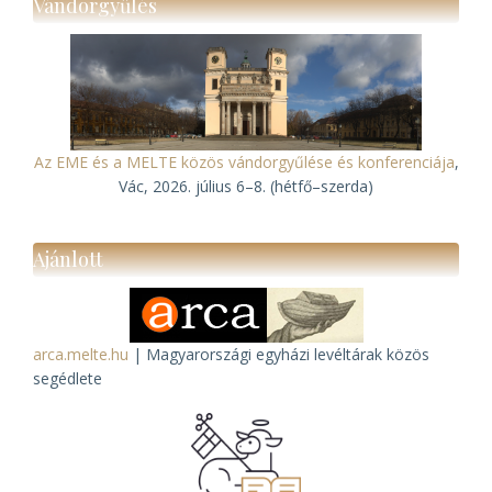
Vándorgyűlés
Az EME és a MELTE közös vándorgyűlése és konferenciája
,
Vác, 2026. július 6–8. (hétfő–szerda)
Ajánlott
arca.melte.hu
| Magyarországi egyházi levéltárak közös
segédlete