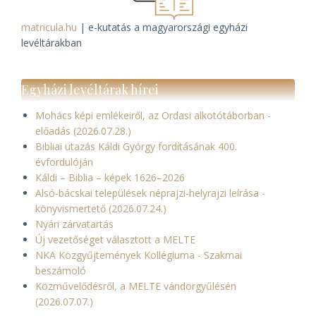
matricula.hu
| e-kutatás a magyarországi egyházi
levéltárakban
Egyházi levéltárak hírei
Mohács képi emlékeiről, az Ordasi alkotótáborban -
előadás (2026.07.28.)
Bibliai utazás Káldi György fordításának 400.
évfordulóján
Káldi – Biblia – képek 1626–2026
Alsó-bácskai települések néprajzi-helyrajzi leírása -
könyvismertető (2026.07.24.)
Nyári zárvatartás
Új vezetőséget választott a MELTE
NKA Közgyűjtemények Kollégiuma - Szakmai
beszámoló
Közművelődésről, a MELTE vándorgyűlésén
(2026.07.07.)