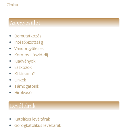
Címlap
Morzsa
Az egyesület
Bemutatkozás
Intézőbizottság
Vándorgyűlések
Kormos László-díj
Kiadványok
Eszközök
Ki kicsoda?
Linkek
Támogatóink
Hírolvasó
Levéltárak
Katolikus levéltárak
Görögkatolikus levéltárak