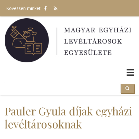
Ugrás
Kövessen minket
a
tartalomra
Search
Search
Pauler Gyula díjak egyházi
levéltárosoknak