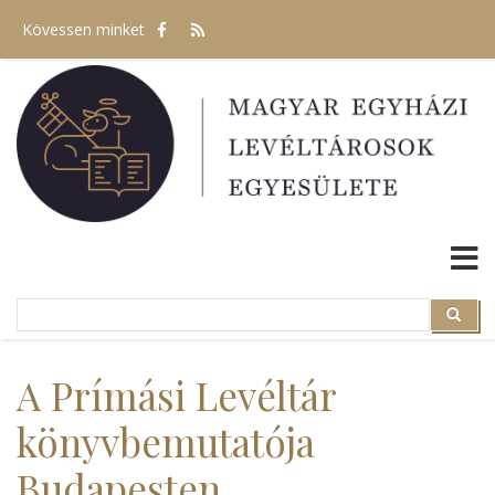
Ugrás
Kövessen minket
a
tartalomra
Search
Search
A Prímási Levéltár
könyvbemutatója
Budapesten