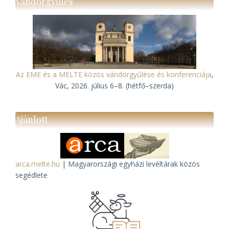
Vándorgyűlés
Az EME és a MELTE közös vándorgyűlése és konferenciája
,
Vác, 2026. július 6–8. (hétfő–szerda)
Ajánlott
arca.melte.hu
| Magyarországi egyházi levéltárak közös
segédlete