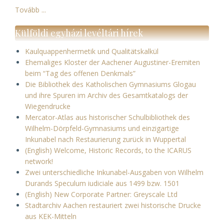
Tovább ...
Külföldi egyházi levéltári hírek
Kaulquappenhermetik und Qualitätskalkül
Ehemaliges Kloster der Aachener Augustiner-Eremiten
beim “Tag des offenen Denkmals”
Die Bibliothek des Katholischen Gymnasiums Glogau
und ihre Spuren im Archiv des Gesamtkatalogs der
Wiegendrucke
Mercator-Atlas aus historischer Schulbibliothek des
Wilhelm-Dörpfeld-Gymnasiums und einzigartige
Inkunabel nach Restaurierung zurück in Wuppertal
(English) Welcome, Historic Records, to the ICARUS
network!
Zwei unterschiedliche Inkunabel-Ausgaben von Wilhelm
Durands Speculum iudiciale aus 1499 bzw. 1501
(English) New Corporate Partner: Greyscale Ltd
Stadtarchiv Aachen restauriert zwei historische Drucke
aus KEK-Mitteln