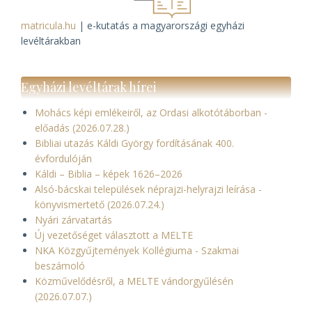
matricula.hu
| e-kutatás a magyarországi egyházi
levéltárakban
Egyházi levéltárak hírei
Mohács képi emlékeiről, az Ordasi alkotótáborban -
előadás (2026.07.28.)
Bibliai utazás Káldi György fordításának 400.
évfordulóján
Káldi – Biblia – képek 1626–2026
Alsó-bácskai települések néprajzi-helyrajzi leírása -
könyvismertető (2026.07.24.)
Nyári zárvatartás
Új vezetőséget választott a MELTE
NKA Közgyűjtemények Kollégiuma - Szakmai
beszámoló
Közművelődésről, a MELTE vándorgyűlésén
(2026.07.07.)