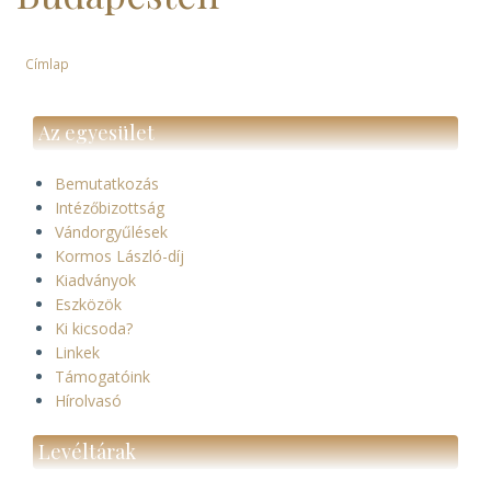
Címlap
Morzsa
Az egyesület
Bemutatkozás
Intézőbizottság
Vándorgyűlések
Kormos László-díj
Kiadványok
Eszközök
Ki kicsoda?
Linkek
Támogatóink
Hírolvasó
Levéltárak