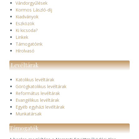
Vándorgyűlések
Kormos László-díj
Kiadványok
Eszközök
Ki kicsoda?
Linkek
Támogatóink
Hírolvasó
Levéltárak
Katolikus levéltárak
Görögkatolikus levéltárak
Református levéltárak
Evangélikus levéltárak
Egyéb egyházi levéltárak
Munkatársak
Támogatók