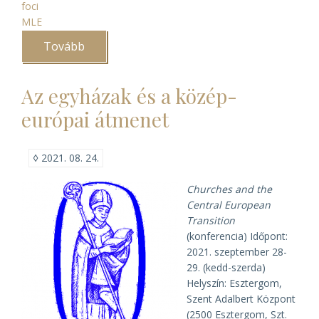
foci
MLE
Tovább
(IV.
MLE
kupa
Sopronban)
Az egyházak és a közép-
európai átmenet
◊
2021. 08. 24.
Churches and the
Central European
Transition
(konferencia) Időpont:
2021. szeptember 28-
29. (kedd-szerda)
Helyszín: Esztergom,
Szent Adalbert Központ
(2500 Esztergom, Szt.