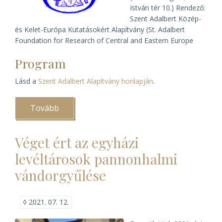
István tér 10.) Rendező:
Szent Adalbert Közép-
és Kelet-Európa Kutatásokért Alapítvány (St. Adalbert
Foundation for Research of Central and Eastern Europe
Program
Lásd a
Szent Adalbert Alapítvány honlapján
.
Tovább
(Az
egyházak
és
a
Véget ért az egyházi
közép-
európai
levéltárosok pannonhalmi
átmenet
)
vándorgyűlése
◊
2021. 07. 12.