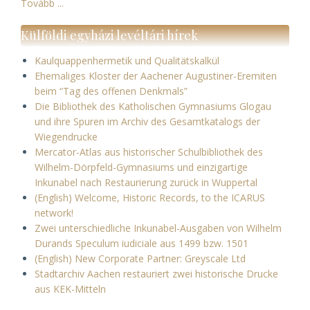
Tovább ...
Külföldi egyházi levéltári hírek
Kaulquappenhermetik und Qualitätskalkül
Ehemaliges Kloster der Aachener Augustiner-Eremiten
beim “Tag des offenen Denkmals”
Die Bibliothek des Katholischen Gymnasiums Glogau
und ihre Spuren im Archiv des Gesamtkatalogs der
Wiegendrucke
Mercator-Atlas aus historischer Schulbibliothek des
Wilhelm-Dörpfeld-Gymnasiums und einzigartige
Inkunabel nach Restaurierung zurück in Wuppertal
(English) Welcome, Historic Records, to the ICARUS
network!
Zwei unterschiedliche Inkunabel-Ausgaben von Wilhelm
Durands Speculum iudiciale aus 1499 bzw. 1501
(English) New Corporate Partner: Greyscale Ltd
Stadtarchiv Aachen restauriert zwei historische Drucke
aus KEK-Mitteln