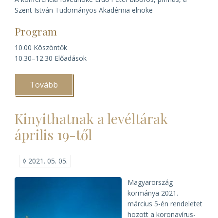
Szent István Tudományos Akadémia elnöke
Program
10.00 Köszöntők
10.30–12.30 Előadások
Tovább
(A
magyar
domonkos
rendtartomány
Kinyithatnak a levéltárak
800
éve)
április 19-től
◊
2021. 05. 05.
Magyarország
kormánya 2021.
március 5-én rendeletet
hozott a koronavírus-