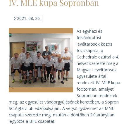
IV. MLE kupa Sopronban
Magyar
Levéltárosok
Egyesülete)
◊
2021. 08. 26.
Az egyházi és
felsőoktatási
levéltárosok közös
focicsapata, a
Cathedrale ezúttal a 4.
helyet szerezte meg a
Magyar Levéltárosok
Egyesülete által
rendezett IV. MLE kupa
focitornán, amelyet
Sopronban rendeztek
meg, az egyesület vándorgyűlésének keretében, a Sopron
SC Ágfalvi úti edzőpályáján.. A végső győzelmet az MNL
csapata szerezte meg, miután a döntőben 2:0 arányban
legyőzte a BFL csapatát.