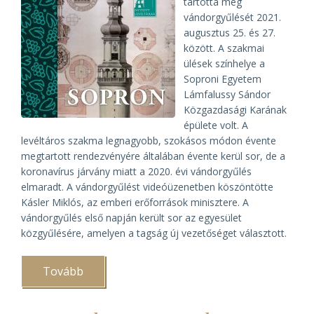
tartotta meg
vándorgyűlését 2021.
augusztus 25. és 27.
között. A szakmai
ülések színhelye a
Soproni Egyetem
Lámfalussy Sándor
Közgazdasági Karának
épülete volt. A
levéltáros szakma legnagyobb, szokásos módon évente
megtartott rendezvényére általában évente kerül sor, de a
koronavírus járvány miatt a 2020. évi vándorgyűlés
elmaradt. A vándorgyűlést videóüzenetben köszöntötte
Kásler Miklós, az emberi erőforrások minisztere. A
vándorgyűlés első napján került sor az egyesület
közgyűlésére, amelyen a tagság új vezetőséget választott.
Tovább
(Új
vezetőséget
válaszott
a