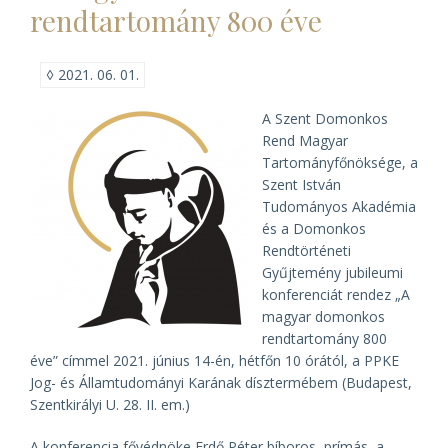
rendtartomány 800 éve
vándorgyűlése)
◊
2021. 06. 01.
A Szent Domonkos
Rend Magyar
Tartományfőnöksége, a
Szent István
Tudományos Akadémia
és a Domonkos
Rendtörténeti
Gyűjtemény jubileumi
konferenciát rendez „A
magyar domonkos
rendtartomány 800
éve” címmel 2021. június 14-én, hétfőn 10 órától, a PPKE
Jog- és Államtudományi Karának dísztermébem (Budapest,
Szentkirályi U. 28. II. em.)
A konferencia fővédnöke Erdő Péter bíboros, prímás, a