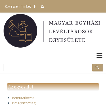
Ugrás
Kövessen minket
a
tartalomra
Search
Search
Az egyesület
Bemutatkozás
Intézőbizottság