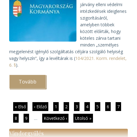
járvány elleni védelmi
intézkedések ideiglenes
szigorításáról,
amelyben többek
között előírták, hogy
köteles zárva tartani
minden „személyes
megjelenést igénylő szolgáltatás céljára szolgáló helyiség
vagy helyszín”, így a levéltárak is (
104/2021. Korm. rendelet,
6. §
).
Tovább
(Kinyithatnak
a
levéltárak
április
19-
től)
Oldalszámozás
Első
« Első
Előző
‹ Előző
Page
1
Page
2
Page
3
Page
4
Jelenlegi
5
Page
6
Page
7
oldal
oldal
oldal
Page
8
Page
9
…
Következő
Következő ›
Utolsó
Utolsó »
oldal
oldal
Vándorgyűlés