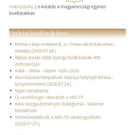
matricula.hu
| e-kutatás a magyarországi egyházi
levéltárakban
Egyházi levéltárak hírei
Mohács képi emlékeiről, az Ordasi alkotótáborban -
előadás (2026.07.28.)
Bibliai utazás Káldi György fordításának 400.
évfordulóján
Káldi – Biblia – képek 1626–2026
Alsó-bácskai települések néprajzi-helyrajzi leírása -
könyvismertető (2026.07.24.)
Nyári zárvatartás
Új vezetőséget választott a MELTE
NKA Közgyűjtemények Kollégiuma - Szakmai
beszámoló
Közművelődésről, a MELTE vándorgyűlésén
(2026.07.07.)