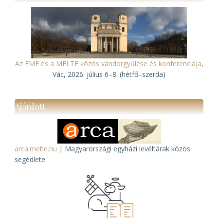
Az EME és a MELTE közös vándorgyűlése és konferenciája
,
Vác, 2026. július 6–8. (hétfő–szerda)
Ajánlott
arca.melte.hu
| Magyarországi egyházi levéltárak közös
segédlete