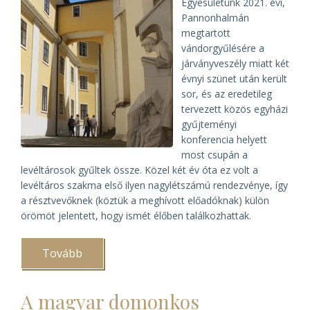
Egyesületünk 2021. évi,
Pannonhalmán
megtartott
vándorgyűlésére a
járványveszély miatt két
évnyi szünet után került
sor, és az eredetileg
tervezett közös egyházi
gyűjteményi
konferencia helyett
most csupán a
levéltárosok gyűltek össze. Közel két év óta ez volt a
levéltáros szakma első ilyen nagylétszámú rendezvénye, így
a résztvevőknek (köztük a meghívott előadóknak) külön
örömöt jelentett, hogy ismét élőben találkozhattak.
Tovább
(Véget
ért
az
egyházi
A magyar domonkos
levéltárosok
pannonhalmi