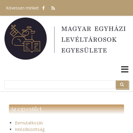
Ugrás
Kövessen minket
a
tartalomra
Search
Search
Az egyesület
Bemutatkozás
Intézőbizottság