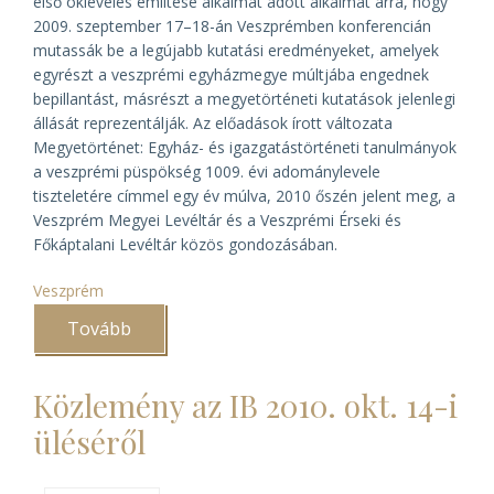
első okleveles említése alkalmat adott alkalmat arra, hogy
2009. szeptember 17–18-án Veszprémben konferencián
mutassák be a legújabb kutatási eredményeket, amelyek
egyrészt a veszprémi egyházmegye múltjába engednek
bepillantást, másrészt a megyetörténeti kutatások jelenlegi
állását reprezentálják. Az előadások írott változata
Megyetörténet: Egyház- és igazgatástörténeti tanulmányok
a veszprémi püspökség 1009. évi adománylevele
tiszteletére
címmel egy év múlva, 2010 őszén jelent meg, a
Veszprém Megyei Levéltár és a Veszprémi Érseki és
Főkáptalani Levéltár közös gondozásában.
Veszprém
Tovább
(Veszprémi
megyetörténeti
könyvbemutató)
Közlemény az IB 2010. okt. 14-i
üléséről