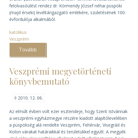
felolvasóülést rendez dr. Körmendy József néhai püspöki
(majd érseki) levéltárigazgató emlékére, születésének 100.
évfordulója alkalmából.
katolikus
Veszprém
Tovább
(Felolvasóülés
Körmendy
József
emlékére)
Veszprémi megyetörténeti
könyvbemutató
◊
2010. 12. 06.
Az elmúlt évben volt ezer esztendeje, hogy Szent Istvánnak
a veszprémi egyházmegye részére kiadott alapítólevelében
a püspökség alá rendelte Veszprém, Fehérvár, Visegrád és
Kolon várakat határaikkal és területükkel együtt. A megyék