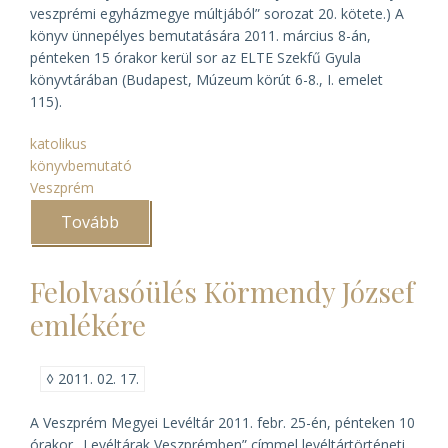
veszprémi egyházmegye múltjából” sorozat 20. kötete.) A
könyv ünnepélyes bemutatására 2011. március 8-án,
pénteken 15 órakor kerül sor az ELTE Szekfű Gyula
könyvtárában (Budapest, Múzeum körút 6-8., I. emelet
115).
katolikus
könyvbemutató
Veszprém
Tovább
(Veszprém
város
okmánytára
pótkötetének
Felolvasóülés Körmendy József
bemutatója)
emlékére
◊
2011. 02. 17.
A Veszprém Megyei Levéltár 2011. febr. 25-én, pénteken 10
órakor „Levéltárak Veszprémben” címmel levéltártörténeti