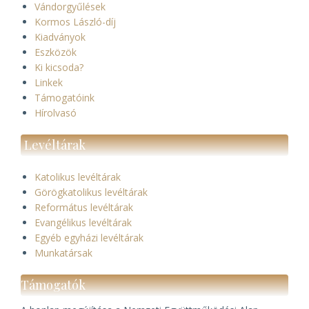
Vándorgyűlések
Kormos László-díj
Kiadványok
Eszközök
Ki kicsoda?
Linkek
Támogatóink
Hírolvasó
Levéltárak
Katolikus levéltárak
Görögkatolikus levéltárak
Református levéltárak
Evangélikus levéltárak
Egyéb egyházi levéltárak
Munkatársak
Támogatók