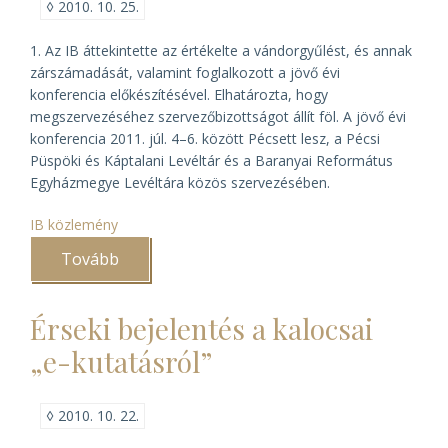
◊
2010. 10. 25.
1. Az IB áttekintette az értékelte a vándorgyűlést, és annak
zárszámadását, valamint foglalkozott a jövő évi
konferencia előkészítésével. Elhatározta, hogy
megszervezéséhez szervezőbizottságot állít föl. A jövő évi
konferencia 2011. júl. 4–6. között Pécsett lesz, a Pécsi
Püspöki és Káptalani Levéltár és a Baranyai Református
Egyházmegye Levéltára közös szervezésében.
IB közlemény
Tovább
(Közlemény
az
IB
2010.
Érseki bejelentés a kalocsai
okt.
14-
„e-kutatásról”
i
üléséről)
◊
2010. 10. 22.