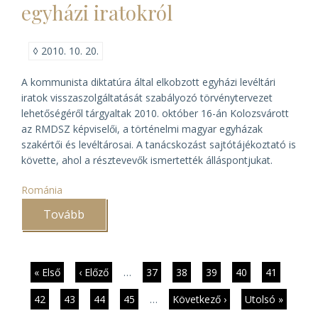
egyházi iratokról
◊
2010. 10. 20.
A kommunista diktatúra által elkobzott egyházi levéltári
iratok visszaszolgáltatását szabályozó törvénytervezet
lehetőségéről tárgyaltak 2010. október 16-án Kolozsvárott
az RMDSZ képviselői, a történelmi magyar egyházak
szakértői és levéltárosai. A tanácskozást sajtótájékoztató is
követte, ahol a résztevevők ismertették álláspontjukat.
Románia
Tovább
(Törvény
születhet
Romániában
az
elkobzott
egyházi
Oldalszámozás
Első
« Első
Előző
‹ Előző
…
Page
37
Page
38
Page
39
Page
40
Jelenlegi
41
iratokról)
oldal
oldal
oldal
Page
42
Page
43
Page
44
Page
45
…
Következő
Következő ›
Utolsó
Utolsó »
oldal
oldal