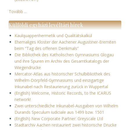
Tovább ...
Külföldi egyházi levéltári hírek
Kaulquappenhermetik und Qualitätskalkül
Ehemaliges Kloster der Aachener Augustiner-Eremiten
beim “Tag des offenen Denkmals”
Die Bibliothek des Katholischen Gymnasiums Glogau
und ihre Spuren im Archiv des Gesamtkatalogs der
Wiegendrucke
Mercator-Atlas aus historischer Schulbibliothek des
Wilhelm-Dörpfeld-Gymnasiums und einzigartige
Inkunabel nach Restaurierung zurück in Wuppertal
(English) Welcome, Historic Records, to the ICARUS
network!
Zwei unterschiedliche Inkunabel-Ausgaben von Wilhelm
Durands Speculum iudiciale aus 1499 bzw. 1501
(English) New Corporate Partner: Greyscale Ltd
Stadtarchiv Aachen restauriert zwei historische Drucke