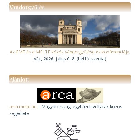
Vándorgyűlés
Az EME és a MELTE közös vándorgyűlése és konferenciája
,
Vác, 2026. július 6–8. (hétfő–szerda)
Ajánlott
arca.melte.hu
| Magyarországi egyházi levéltárak közös
segédlete