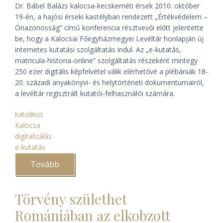
Dr. Bábel Balázs kalocsa-kecskeméti érsek 2010. október
19-én, a hajósi érseki kastélyban rendezett „Értékvédelem –
Önazonosság” című konferencia résztvevői előtt jelentette
be, hogy a Kalocsai Főegyházmegyei Levéltár honlapján új
internetes kutatási szolgáltatás indul. Az „e-kutatás,
matricula-historia-online” szolgáltatás részeként mintegy
250 ezer digitális képfelvétel válik elérhetővé a plébániák 18-
20. századi anyakönyvi- és helytörténeti dokumentumairól,
a levéltár regisztrált kutatói-felhasználói számára.
katolikus
Kalocsa
digitalizálás
e-kutatás
Tovább
(Érseki
bejelentés
a
kalocsai
Törvény születhet
„e-
kutatásról”)
Romániában az elkobzott