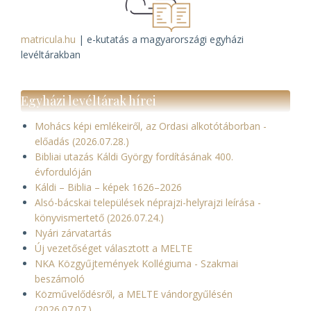
matricula.hu
| e-kutatás a magyarországi egyházi
levéltárakban
Egyházi levéltárak hírei
Mohács képi emlékeiről, az Ordasi alkotótáborban -
előadás (2026.07.28.)
Bibliai utazás Káldi György fordításának 400.
évfordulóján
Káldi – Biblia – képek 1626–2026
Alsó-bácskai települések néprajzi-helyrajzi leírása -
könyvismertető (2026.07.24.)
Nyári zárvatartás
Új vezetőséget választott a MELTE
NKA Közgyűjtemények Kollégiuma - Szakmai
beszámoló
Közművelődésről, a MELTE vándorgyűlésén
(2026.07.07.)