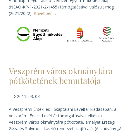
A honlap megújítása a Nemzeti Együttműködési Alap
(NEAO-KP-1-2021-2-1455) támogatásával valósult meg
(2021/2022).
Bővebben…
Veszprém város okmánytára
pótkötetének bemutatója
◊
2011. 03. 03.
A Veszprémi Érseki és Főkáptalani Levéltár kiadásában, a
Veszprémi Érseki Levéltár támogatásával elkészült
Veszprém város okmánytára
pótkötete, amelyet Érszegi
Géza és Solymosi László rendezett sajtó alá. (A kiadvány „A