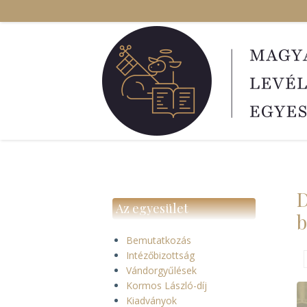
Ugrás
a
tartalomra
D
Az egyesület
b
Bemutatkozás
Intézőbizottság
Vándorgyűlések
Kormos László-díj
Kiadványok