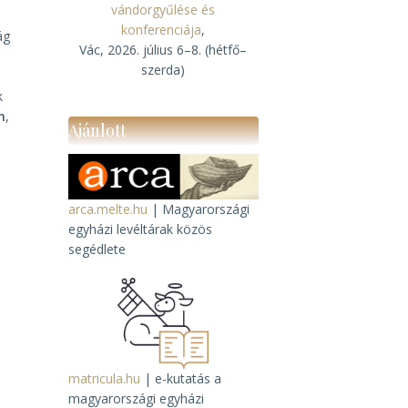
vándorgyűlése és
konferenciája
,
ág
Vác, 2026. július 6–8. (hétfő–
szerda)
k
n
,
Ajánlott
arca.melte.hu
| Magyarországi
egyházi levéltárak közös
segédlete
matricula.hu
| e-kutatás a
magyarországi egyházi