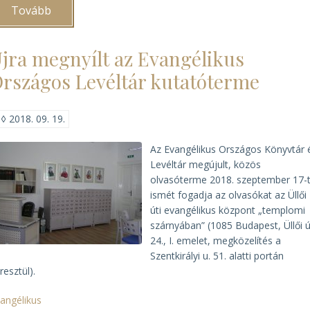
Tovább
(Mályusz
Elemér
emlékülés)
jra megnyílt az Evangélikus
rszágos Levéltár kutatóterme
◊
2018. 09. 19.
Az Evangélikus Országos Könyvtár 
Levéltár megújult, közös
olvasóterme 2018. szeptember 17-t
ismét fogadja az olvasókat az Üllői
úti evangélikus központ „templomi
szárnyában” (1085 Budapest, Üllői ú
24., I. emelet, megközelítés a
Szentkirályi u. 51. alatti portán
resztül).
angélikus