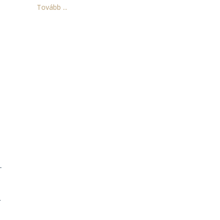
Tovább ...
-
.