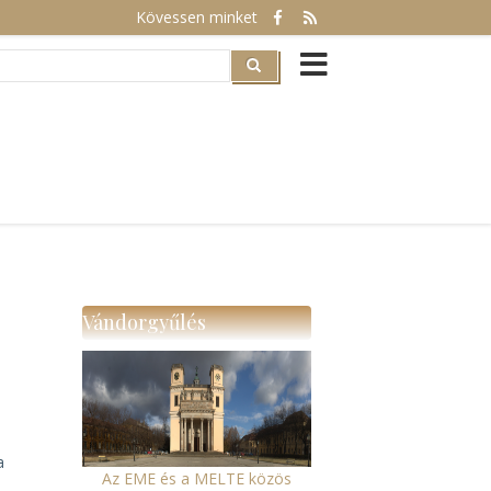
Kövessen minket
rch
Vándorgyűlés
a
Az EME és a MELTE közös