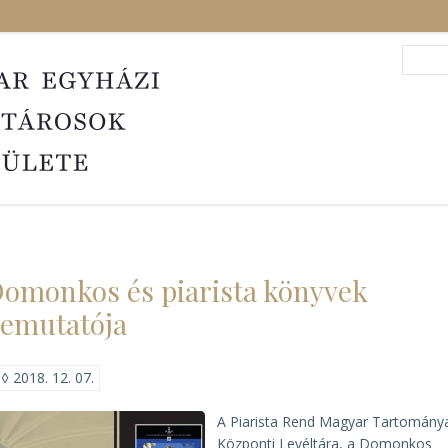
Search
Sea
omonkos és piarista könyvek
emutatója
◊
2018. 12. 07.
A Piarista Rend Magyar Tartomány
Központi Levéltára, a Domonkos