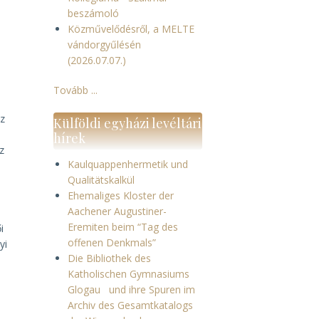
beszámoló
Közművelődésről, a MELTE
vándorgyűlésén
(2026.07.07.)
Tovább ...
áz
Külföldi egyházi levéltári
hírek
z
Kaulquappenhermetik und
Qualitätskalkül
Ehemaliges Kloster der
Aachener Augustiner-
Eremiten beim “Tag des
i
offenen Denkmals”
yi
Die Bibliothek des
Katholischen Gymnasiums
Glogau und ihre Spuren im
Archiv des Gesamtkatalogs