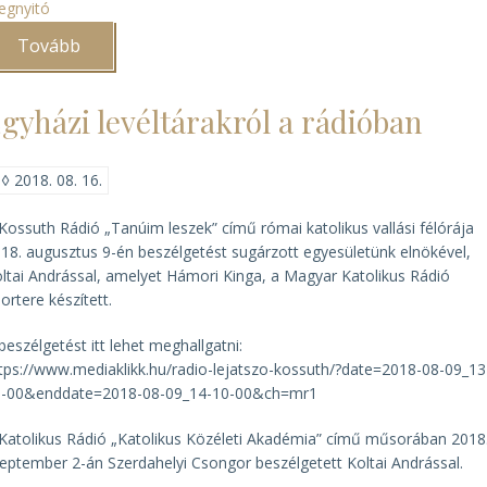
egnyitó
Tovább
(Újra
megnyílt
az
Evangélikus
gyházi levéltárakról a rádióban
Országos
Levéltár
kutatóterme)
◊
2018. 08. 16.
Kossuth Rádió „Tanúim leszek” című római katolikus vallási félórája
18. augusztus 9-én beszélgetést sugárzott egyesületünk elnökével,
ltai Andrással, amelyet Hámori Kinga, a Magyar Katolikus Rádió
portere készített.
beszélgetést itt lehet meghallgatni:
tps://www.mediaklikk.hu/radio-lejatszo-kossuth/?date=2018-08-09_13
0-00&enddate=2018-08-09_14-10-00&ch=mr1
Katolikus Rádió „Katolikus Közéleti Akadémia” című műsorában 2018
eptember 2-án Szerdahelyi Csongor beszélgetett Koltai Andrással.