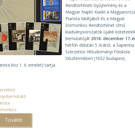
Rendtörténeti Gyűjtemény és a
Magyar Napló Kiadó a Magyarorsz
Piarista Múltjából és a Magyar
Domonkos Rendtörténet című
kiadványsorozatok újabb köteteine
bemutatóját
2018. december 17-é
hétfőn délután 5 órától, a Sapientia
Szerzetesi Hittudományi Főiskola
Dísztermében (1052 Budapest,
arista köz 1. II. emelet) tartja.
erzetesi
önyvbemutató
arista
omonkos
Tovább
(Domonkos
és
piarista
könyvek