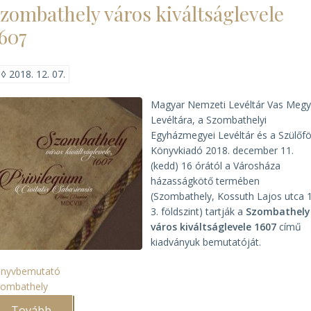
zombathely város kiváltságlevele
bemutatója)
607
◊
2018. 12. 07.
Magyar Nemzeti Levéltár Vas Megy
Levéltára, a Szombathelyi
Egyházmegyei Levéltár és a Szülőfö
Könyvkiadó 2018. december 11.
(kedd) 16 órától a Városháza
házasságkötő termében
(Szombathely, Kossuth Lajos utca 
3. földszint) tartják a
Szombathely
város kiváltságlevele 1607
című
kiadványuk bemutatóját.
önyvbemutató
zombathely
Tovább
(Szombathely