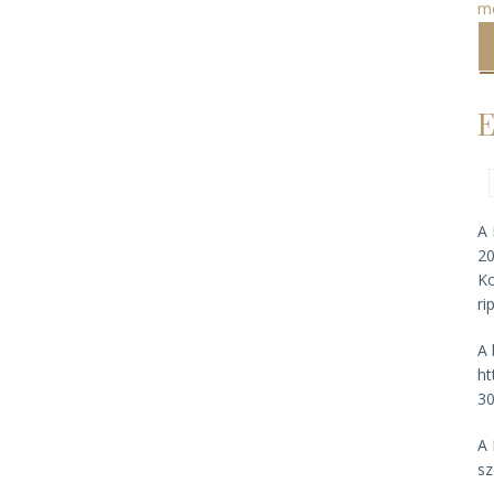
m
E
A 
20
Ko
ri
A 
ht
3
A 
sz