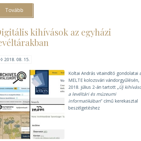
Tovább
(Egyházi
levéltárakról
a
rádióban)
igitális kihívások az egyházi
evéltárakban
◊
2018. 08. 15.
Koltai András vitaindító gondolatai 
MELTE kolozsvári vándorgyűlésén,
2018. július 2-án tartott „
Új kihívás
a levéltári és múzeumi
informatikában
” című kerekasztal
beszélgetéshez