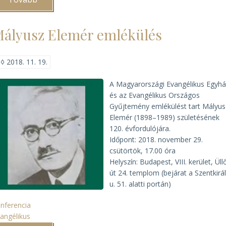
város
kiváltságlevele
1607)
ályusz Elemér emlékülés
◊
2018. 11. 19.
A Magyarországi Evangélikus Egyh
és az Evangélikus Országos
Gyűjtemény emlékülést tart Mályus
Elemér (1898–1989) születésének
120. évfordulójára.
Időpont: 2018. november 29.
csütörtök, 17.00 óra
Helyszín: Budapest, VIII. kerület, Üllő
út 24. templom (bejárat a Szentkirál
u. 51. alatti portán)
nferencia
angélikus