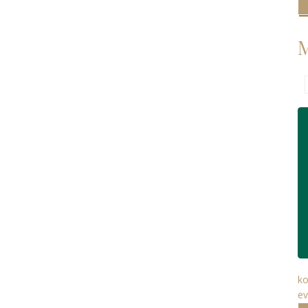
M
ko
ev