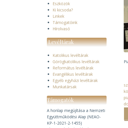
Eszközök
Ki kicsoda?
Linkek
Támogatóink
Hírolvasó
Levéltárak
Katolikus levéltárak
Görögkatolikus levéltárak
Pi
Református levéltárak
Evangélikus levéltárak
Egyéb egyházi levéltárak
sz
Munkatársak
k
pi
Támogatók
d
A honlap megújítása a Nemzeti
Együttműködési Alap (NEAO-
KP-1-2021-2-1455)