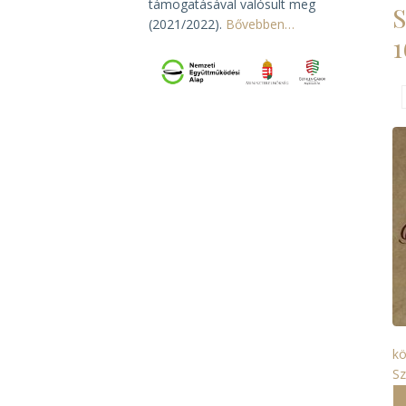
támogatásával valósult meg
S
(2021/2022).
Bővebben…
1
k
S