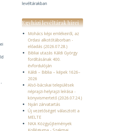
levéltárakban
Egyházi levéltárak hírei
Mohács képi emlékeiről, az
Ordasi alkotótáborban -
ei
előadás (2026.07.28.)
Bibliai utazás Káldi György
ld
fordításának 400.
évfordulóján
Káldi – Biblia – képek 1626–
2026
1-
Alsó-bácskai települések
néprajzi-helyrajzi leírása -
könyvismertető (2026.07.24.)
Nyári zárvatartás
Új vezetőséget választott a
MELTE
NKA Közgyűjtemények
Kollégiuma - Szakmai