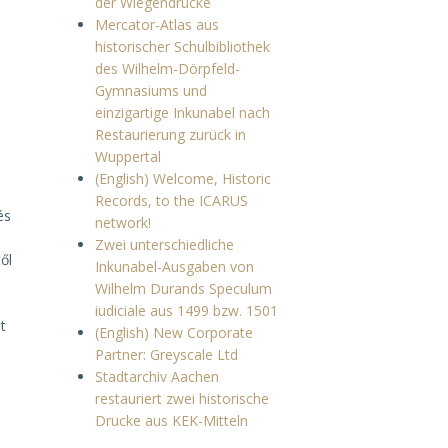
der Wiegendrucke
Mercator-Atlas aus
historischer Schulbibliothek
des Wilhelm-Dörpfeld-
Gymnasiums und
einzigartige Inkunabel nach
Restaurierung zurück in
Wuppertal
(English) Welcome, Historic
Records, to the ICARUS
és
network!
Zwei unterschiedliche
ől
Inkunabel-Ausgaben von
Wilhelm Durands Speculum
iudiciale aus 1499 bzw. 1501
t
(English) New Corporate
Partner: Greyscale Ltd
Stadtarchiv Aachen
restauriert zwei historische
Drucke aus KEK-Mitteln