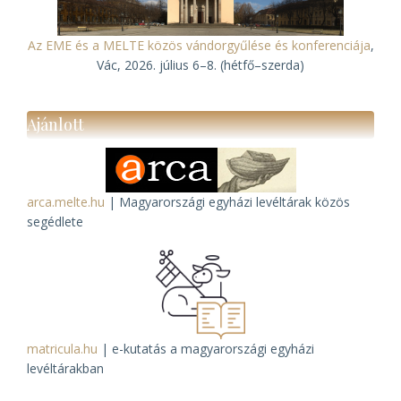
Az EME és a MELTE közös vándorgyűlése és konferenciája
,
Vác, 2026. július 6–8. (hétfő–szerda)
Ajánlott
arca.melte.hu
| Magyarországi egyházi levéltárak közös
segédlete
matricula.hu
| e-kutatás a magyarországi egyházi
levéltárakban