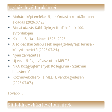
Egyházi levéltárak hírei
Mohács képi emlékeiről, az Ordasi alkotótáborban -
előadás (2026.07.28.)
Bibliai utazás Káldi György fordításának 400.
évfordulóján
Káldi – Biblia – képek 1626–2026
Alsó-bácskai települések néprajzi-helyrajzi leírása -
könyvismertető (2026.07.24.)
Nyári zárvatartás
Új vezetőséget választott a MELTE
NKA Közgyűjtemények Kollégiuma - Szakmai
beszámoló
Közművelődésről, a MELTE vándorgyűlésén
(2026.07.07.)
Tovább ...
Külföldi egyházi levéltári hírek