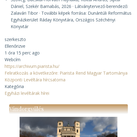
Dániel, Szekér Barnabás, 2026 · Látványtervező-berendező:
Zalavári Tibor · További képek forrása: Dunántúli Református
Egyházkerület Ráday Könyvtára, Országos Széchényi
Könyvtár
szerkeszto
Ellenőrizve
1 óra 15 perc ago
Webcím
https://archivum.piarista.hu/
Feliratkozás a következőre: Piarista Rend Magyar Tartománya
Központi Levéltára hírcsatorna
Kategória
Egyházi levéltárak hírei
Vándorgyűlés