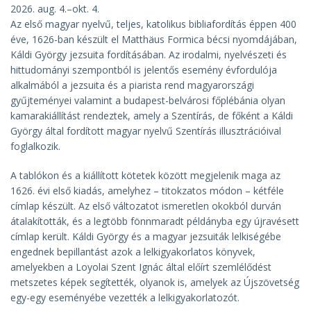
2026. aug. 4.–okt. 4.
Az első magyar nyelvű, teljes, katolikus bibliafordítás éppen 400
éve, 1626-ban készült el Matthäus Formica bécsi nyomdájában,
Káldi György jezsuita fordításában. Az irodalmi, nyelvészeti és
hittudományi szempontból is jelentős esemény évfordulója
alkalmából a jezsuita és a piarista rend magyarországi
gyűjteményei valamint a budapest-belvárosi főplébánia olyan
kamarakiállítást rendeztek, amely a Szentírás, de főként a Káldi
György által fordított magyar nyelvű Szentírás illusztrációival
foglalkozik.
A tablókon és a kiállított kötetek között megjelenik maga az
1626. évi első kiadás, amelyhez – titokzatos módon – kétféle
címlap készült. Az első változatot ismeretlen okokból durván
átalakították, és a legtöbb fönnmaradt példányba egy újravésett
címlap került. Káldi György és a magyar jezsuiták lelkiségébe
engednek bepillantást azok a lelkigyakorlatos könyvek,
amelyekben a Loyolai Szent Ignác által előírt szemlélődést
metszetes képek segítették, olyanok is, amelyek az Újszövetség
egy-egy eseményébe vezették a lelkigyakorlatozót.