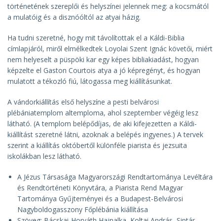
történetének szereplői és helyszínei jelennek meg: a kocsmától
a mulatóig és a disznóóltól az atyai házig.
Ha tudni szeretné, hogy mit távolítottak el a Káldi-Biblia
címlapjáról, miről elmélkedtek Loyolai Szent Ignác követői, miért
nem helyeselt a püspöki kar egy képes bibliakiadást, hogyan
képzelte el Gaston Courtois atya a jó képregényt, és hogyan
mulatott a tékozló fiú, látogassa meg kiállításunkat.
A vándorkiállítás első helyszíne a pesti belvárosi
plébániatemplom altemploma, ahol szeptember végéig lesz
látható. (A templom belépődíjas, de aki kifejezetten a Káldi-
kiállítást szeretné látni, azoknak a belépés ingyenes.) A tervek
szerint a kiállítás októbertől különféle piarista és jezsuita
iskolákban lesz látható.
A Jézus Társasága Magyarországi Rendtartománya Levéltára
és Rendtörténeti Könyvtára, a Piarista Rend Magyar
Tartománya Gyűjteményei és a Budapest-Belvárosi
Nagyboldogasszony Főplébánia kiállítása
Szöveg: Bácskai-Horváth Hajnalka, Koltai András, Siptár