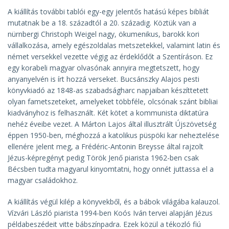
A kiállítás további tablói egy-egy jelentős hatású képes bibliát
mutatnak be a 18. századtól a 20. századig. Köztük van a
nürnbergi Christoph Weigel nagy, ökumenikus, barokk kori
vállalkozása, amely egészoldalas metszetekkel, valamint latin és
német versekkel vezette végig az érdeklődőt a Szentíráson. Ez
egy korabeli magyar olvasónak annyira megtetszett, hogy
anyanyelvén is írt hozzá verseket. Bucsánszky Alajos pesti
könyvkiadó az 1848-as szabadságharc napjaiban készíttetett
olyan fametszeteket, amelyeket többféle, olcsónak szánt bibliai
kiadványhoz is felhasznált. Két kötet a kommunista diktatúra
nehéz éveibe vezet. A Márton Lajos által illusztrált Újszövetség
éppen 1950-ben, méghozzá a katolikus püspöki kar neheztelése
ellenére jelent meg, a Frédéric-Antonin Breysse által rajzolt
Jézus-képregényt pedig Török Jenő piarista 1962-ben csak
Bécsben tudta magyarul kinyomtatni, hogy onnét juttassa el a
magyar családokhoz.
A kiállítás végül kilép a könyvekből, és a bábok világába kalauzol.
Vízvári László piarista 1994-ben Koós Iván tervei alapján Jézus
példabeszédeit vitte bábszínpadra. Ezek közül a tékozló fiú