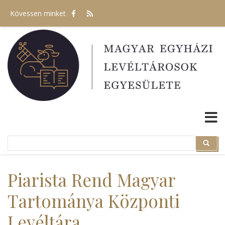
Ugrás
Kövessen minket
a
tartalomra
Search
Search
Piarista Rend Magyar
Tartománya Központi
Levéltára