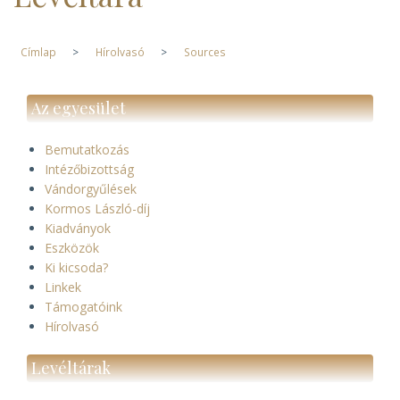
Címlap
Hírolvasó
Sources
Morzsa
Az egyesület
Bemutatkozás
Intézőbizottság
Vándorgyűlések
Kormos László-díj
Kiadványok
Eszközök
Ki kicsoda?
Linkek
Támogatóink
Hírolvasó
Levéltárak