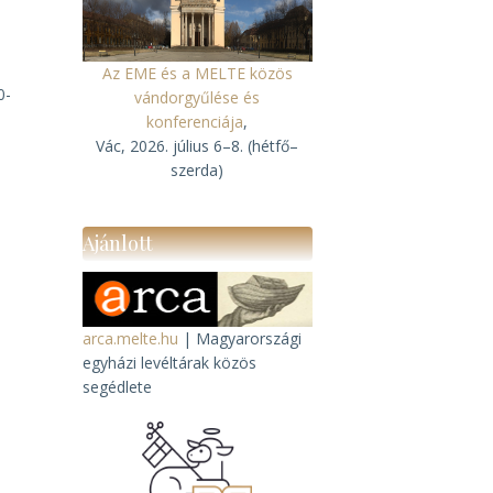
Az EME és a MELTE közös
0-
vándorgyűlése és
konferenciája
,
Vác, 2026. július 6–8. (hétfő–
szerda)
Ajánlott
arca.melte.hu
| Magyarországi
egyházi levéltárak közös
segédlete