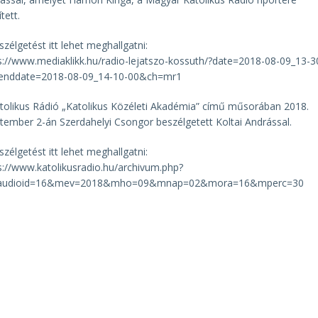
tett.
szélgetést itt lehet meghallgatni:
s://www.mediaklikk.hu/radio-lejatszo-kossuth/?date=2018-08-09_13-3
enddate=2018-08-09_14-10-00&ch=mr1
tolikus Rádió „Katolikus Közéleti Akadémia” című műsorában 2018.
tember 2-án Szerdahelyi Csongor beszélgetett Koltai Andrással.
szélgetést itt lehet meghallgatni:
s://www.katolikusradio.hu/archivum.php?
staudioid=16&mev=2018&mho=09&mnap=02&mora=16&mperc=30