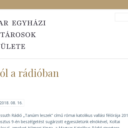
Search
Sea
ról a rádióban
2018. 08. 16.
ssuth Rádió „Tanúim leszek” című római katolikus vallási félórája 201
sztus 9-én beszélgetést sugárzott egyesületünk elnökével, Koltai
ással, amelyet Hámori Kinga, a Magyar Katolikus Rádió riportere