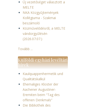
Új vezetőséget választott a
MELTE
NKA Közgyűjtemények
Kollégiuma - Szakmai
beszámoló
Közművelődésről, a MELTE
vándorgyűlésén
(2026.07.07.)
Tovább ...
Külföldi egyházi levéltári
hírek
Kaulquappenhermetik und
Qualitätskalkül
Ehemaliges Kloster der
Aachener Augustiner-
Eremiten beim “Tag des
offenen Denkmals”
Die Bibliothek des