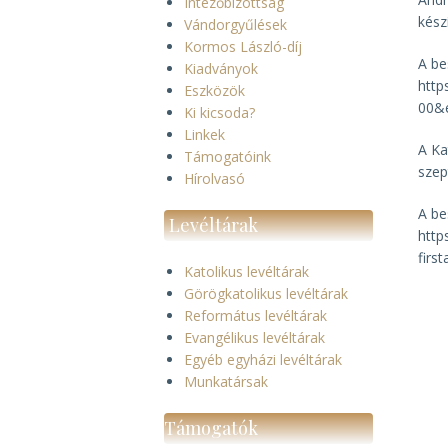
Intézőbizottság
készí
Vándorgyűlések
Kormos László-díj
A be
Kiadványok
http
Eszközök
00&
Ki kicsoda?
Linkek
A Ka
Támogatóink
szep
Hírolvasó
A be
Levéltárak
http
fir
Katolikus levéltárak
Görögkatolikus levéltárak
Református levéltárak
Evangélikus levéltárak
Egyéb egyházi levéltárak
Munkatársak
Támogatók