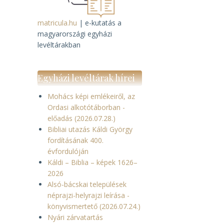
matricula.hu
| e-kutatás a
magyarországi egyházi
levéltárakban
Egyházi levéltárak hírei
Mohács képi emlékeiről, az
Ordasi alkotótáborban -
előadás (2026.07.28.)
Bibliai utazás Káldi György
fordításának 400.
évfordulóján
Káldi – Biblia – képek 1626–
2026
Alsó-bácskai települések
néprajzi-helyrajzi leírása -
könyvismertető (2026.07.24.)
Nyári zárvatartás