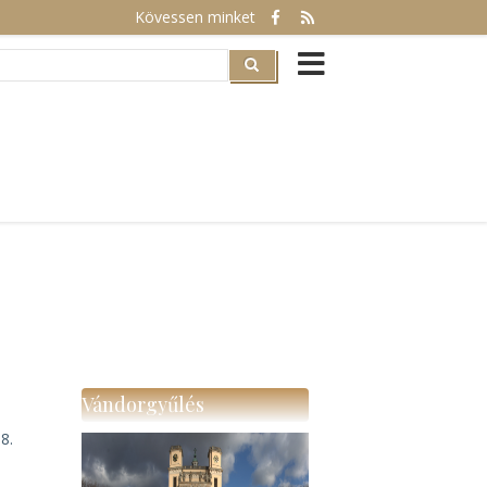
Kövessen minket
rch
Vándorgyűlés
8.