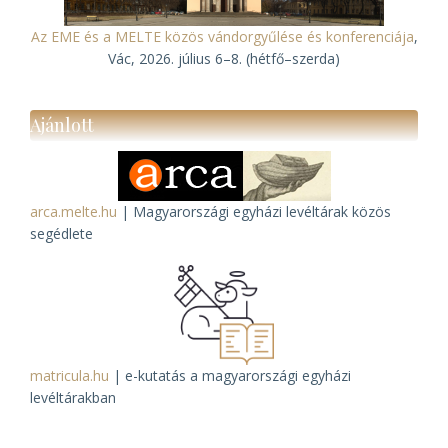
Az EME és a MELTE közös vándorgyűlése és konferenciája
,
Vác, 2026. július 6–8. (hétfő–szerda)
Ajánlott
arca.melte.hu
| Magyarországi egyházi levéltárak közös
segédlete
matricula.hu
| e-kutatás a magyarországi egyházi
levéltárakban