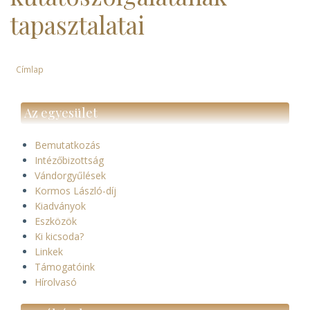
tapasztalatai
Címlap
Morzsa
Az egyesület
Bemutatkozás
Intézőbizottság
Vándorgyűlések
Kormos László-díj
Kiadványok
Eszközök
Ki kicsoda?
Linkek
Támogatóink
Hírolvasó