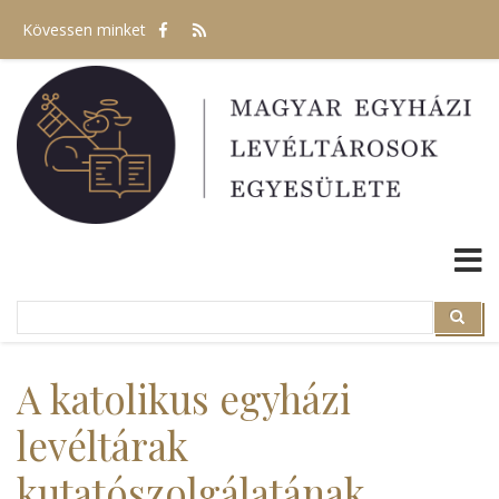
Ugrás
Kövessen minket
a
tartalomra
Search
Search
A katolikus egyházi
levéltárak
kutatószolgálatának