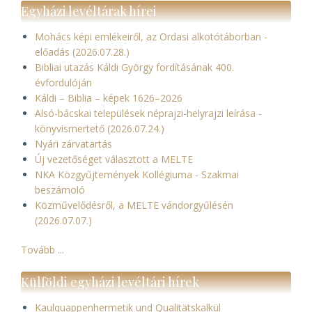
Egyházi levéltárak hírei
Mohács képi emlékeiről, az Ordasi alkotótáborban -
előadás (2026.07.28.)
Bibliai utazás Káldi György fordításának 400.
évfordulóján
Káldi – Biblia – képek 1626–2026
Alsó-bácskai települések néprajzi-helyrajzi leírása -
könyvismertető (2026.07.24.)
Nyári zárvatartás
Új vezetőséget választott a MELTE
NKA Közgyűjtemények Kollégiuma - Szakmai
beszámoló
Közművelődésről, a MELTE vándorgyűlésén
(2026.07.07.)
Tovább ...
Külföldi egyházi levéltári hírek
Kaulquappenhermetik und Qualitätskalkül