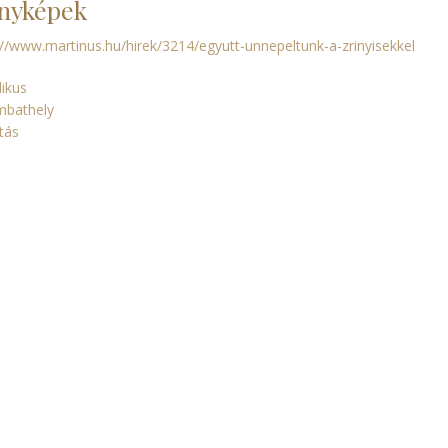
nyképek
://www.martinus.hu/hirek/3214/egyutt-unnepeltunk-a-zrinyisekkel
likus
mbathely
tás