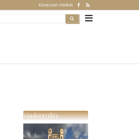
Kövessen minket
rch
Vándorgyűlés