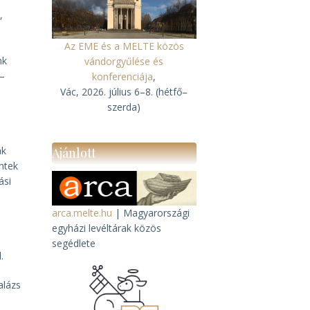
,
Az EME és a MELTE közös
nk
vándorgyűlése és
 –
konferenciája
,
Vác, 2026. július 6–8. (hétfő–
szerda)
ak
Ajánlott
ntek
ási
arca.melte.hu
| Magyarországi
egyházi levéltárak közös
segédlete
.
alázs