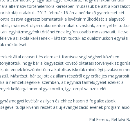
ára alternatív történelemóra keretében mutassuk be azt a korszakot
or iskolájuk alakult. 2012. február 16-án a beérkező gyerekeket két
ortra osztva egyrészt bemutattuk a levéltár működését s alapvető
datait, másrészt olyan dokumentumokat olvastunk, amellyel fel tudtu
antani egyházmegyénk történetének legfontosabb mozzanatait, illetve
elelve az iskola kérésének – láttatni tudtuk az dualizmuskori egyházi
lák működését.
erekek által olvasott és elemzett források segítségével közösen
zonyítottuk, hogy bár a kiegyezést követő oktatási törvények szigorú
ak, de ennek köszönhetően a katolikus iskolák minőségi javuláson me
sztül. Másrészt, bár zajlott az állam részéről egy erőteljes magyarosít
tika a nemzetiségekkel szemben, az egyházi tanfelügyelet ezeket a
ények kellő irgalommal gyakorolta, így tompítva azok élét.
gyházmegyei levéltár az ilyen és ehhez hasonló foglalkozások
tségével tudja kivenni részét az új evangelizáció évének programjaiból
Pál Ferenc, Rétfalvi B