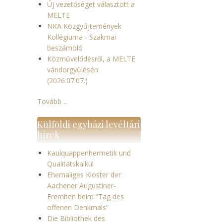
Új vezetőséget választott a
MELTE
NKA Közgyűjtemények
Kollégiuma - Szakmai
beszámoló
Közművelődésről, a MELTE
vándorgyűlésén
(2026.07.07.)
Tovább ...
Külföldi egyházi levéltári
hírek
Kaulquappenhermetik und
Qualitätskalkül
Ehemaliges Kloster der
Aachener Augustiner-
Eremiten beim “Tag des
offenen Denkmals”
Die Bibliothek des