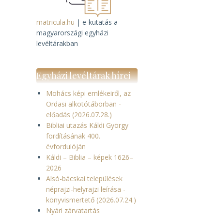
matricula.hu
| e-kutatás a
magyarországi egyházi
levéltárakban
Egyházi levéltárak hírei
Mohács képi emlékeiről, az
Ordasi alkotótáborban -
előadás (2026.07.28.)
Bibliai utazás Káldi György
fordításának 400.
évfordulóján
Káldi – Biblia – képek 1626–
2026
Alsó-bácskai települések
néprajzi-helyrajzi leírása -
könyvismertető (2026.07.24.)
Nyári zárvatartás