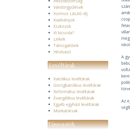
Intézőbizottság
szám
Vándorgyűlések
amik
Kormos László-díj
csop
Kiadványok
fela
Eszközök
vill
Ki kicsoda?
megf
Linkek
isko
Támogatóink
Hírolvasó
A gy
bebi
Levéltárak
volt
kere
Katolikus levéltárak
poli
Görögkatolikus levéltárak
törv
Református levéltárak
Evangélikus levéltárak
Az e
Egyéb egyházi levéltárak
segí
Munkatársak
Támogatók