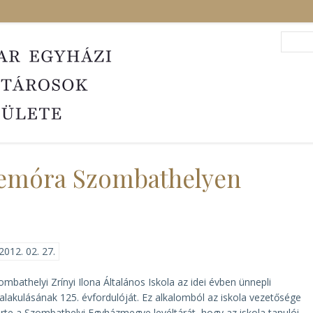
Search
Sea
elemóra Szombathelyen
2012. 02. 27.
ombathelyi Zrínyi Ilona Általános Iskola az idei évben ünnepli
lakulásának 125. évfordulóját. Ez alkalomból az iskola vezetősége
érte a Szombathelyi Egyházmegye levéltárát, hogy az iskola tanulói