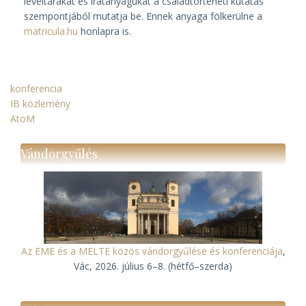
levéltárakat és iratanyagukat a családtörténeti kutatás
szempontjából mutatja be. Ennek anyaga fölkerülne a
matricula.hu
honlapra is.
konferencia
IB közlemény
AtoM
Vándorgyűlés
Az EME és a MELTE közös vándorgyűlése és konferenciája
,
Vác, 2026. július 6–8. (hétfő–szerda)