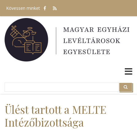
Ugrás
Kövessen minket
a
tartalomra
Search
Search
Ülést tartott a MELTE
Intézőbizottsága