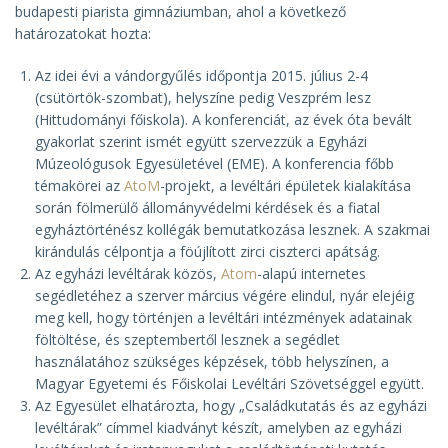
budapesti piarista gimnáziumban, ahol a következő
határozatokat hozta:
Az idei évi a vándorgyűlés időpontja
2015. július 2-4
(csütörtök-szombat)
, helyszíne pedig
Veszprém
lesz
(Hittudományi főiskola). A konferenciát, az évek óta bevált
gyakorlat szerint ismét együtt szervezzük a Egyházi
Múzeológusok Egyesületével (EME). A konferencia főbb
témakörei az
AtoM
-projekt, a levéltári épületek kialakítása
során fölmerülő állományvédelmi kérdések és a fiatal
egyháztörténész kollégák bemutatkozása lesznek. A szakmai
kirándulás célpontja a föújlított zirci ciszterci apátság.
Az egyházi levéltárak közös,
Atom
-alapú internetes
segédletéhez a szerver március végére elindul, nyár elejéig
meg kell, hogy történjen a levéltári intézmények adatainak
föltöltése, és szeptembertől lesznek a segédlet
használatához szükséges képzések, több helyszínen, a
Magyar Egyetemi és Főiskolai Levéltári Szövetséggel együtt.
Az Egyesület elhatározta, hogy „Családkutatás és az egyházi
levéltárak” címmel kiadványt készít, amelyben az egyházi