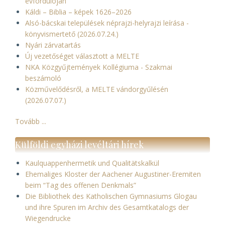
évfordulóján
Káldi – Biblia – képek 1626–2026
Alsó-bácskai települések néprajzi-helyrajzi leírása -
könyvismertető (2026.07.24.)
Nyári zárvatartás
Új vezetőséget választott a MELTE
NKA Közgyűjtemények Kollégiuma - Szakmai
beszámoló
Közművelődésről, a MELTE vándorgyűlésén
(2026.07.07.)
Tovább ...
Külföldi egyházi levéltári hírek
Kaulquappenhermetik und Qualitätskalkül
Ehemaliges Kloster der Aachener Augustiner-Eremiten
beim “Tag des offenen Denkmals”
Die Bibliothek des Katholischen Gymnasiums Glogau
und ihre Spuren im Archiv des Gesamtkatalogs der
Wiegendrucke