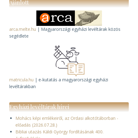
Ajánlott
arca.melte.hu
| Magyarországi egyházi levéltárak közös
segédlete
matricula.hu
| e-kutatás a magyarországi egyházi
levéltárakban
Egyházi levéltárak hírei
Mohács képi emlékeiről, az Ordasi alkotótáborban -
előadás (2026.07.28.)
Bibliai utazás Káldi György fordításának 400.