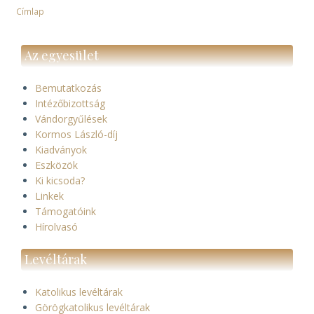
Címlap
Morzsa
Az egyesület
Bemutatkozás
Intézőbizottság
Vándorgyűlések
Kormos László-díj
Kiadványok
Eszközök
Ki kicsoda?
Linkek
Támogatóink
Hírolvasó
Levéltárak
Katolikus levéltárak
Görögkatolikus levéltárak