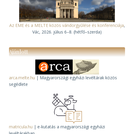
Az EME és a MELTE közös vándorgyűlése és konferenciája
,
Vác, 2026. július 6–8. (hétfő–szerda)
Ajánlott
arca.melte.hu
| Magyarországi egyházi levéltárak közös
segédlete
matricula.hu
| e-kutatás a magyarországi egyházi
levéltárakban