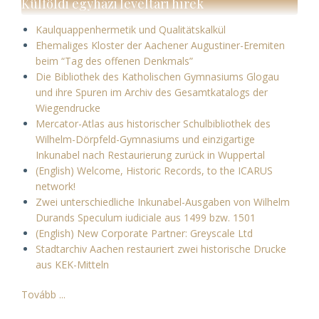
Külföldi egyházi levéltári hírek
Kaulquappenhermetik und Qualitätskalkül
Ehemaliges Kloster der Aachener Augustiner-Eremiten
beim “Tag des offenen Denkmals”
Die Bibliothek des Katholischen Gymnasiums Glogau
und ihre Spuren im Archiv des Gesamtkatalogs der
Wiegendrucke
Mercator-Atlas aus historischer Schulbibliothek des
Wilhelm-Dörpfeld-Gymnasiums und einzigartige
Inkunabel nach Restaurierung zurück in Wuppertal
(English) Welcome, Historic Records, to the ICARUS
network!
Zwei unterschiedliche Inkunabel-Ausgaben von Wilhelm
Durands Speculum iudiciale aus 1499 bzw. 1501
(English) New Corporate Partner: Greyscale Ltd
Stadtarchiv Aachen restauriert zwei historische Drucke
aus KEK-Mitteln
Tovább ...