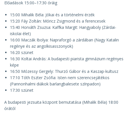
Előadások 15:00–17:30 óráig
15:00 Mihalik Béla: Jókai és a történelmi érzék
15:20 Fáy Zoltán: Móricz Zsigmond és a ferencesek
15:40 Horváth Zsuzsa: Kaffka Margit: Hangyaboly (Zárdai-
iskolai élet)
16:00 Maczák Ibolya: Napraforgó a zárdában (Nagy Katalin
regénye és az angolkisasszonyok)
16:20 szünet
16:30 Koltai András: A budapesti piarista gimnázium regényes
képe
16:50 Mózessy Gergely: Thurzó Gábor és a Kaszap-kultusz
17:10 Tóth Eszter Zsófia: Isten nem szerencsejátékos
(Pannonhalmi diákok barlangbalesete színpadon)
17:30 szünet
A budapesti jezsuita központ bemutatása (Mihalik Béla) 18:00
órától