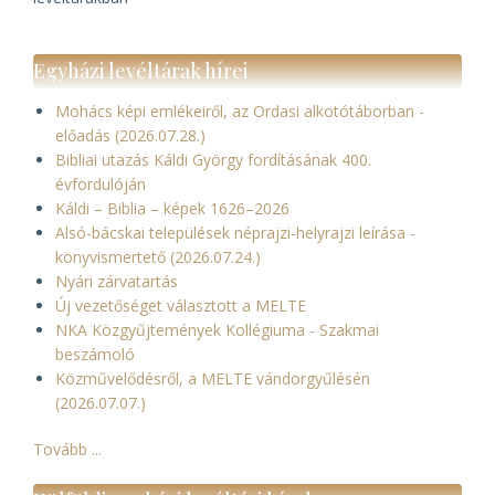
Egyházi levéltárak hírei
Mohács képi emlékeiről, az Ordasi alkotótáborban -
előadás (2026.07.28.)
Bibliai utazás Káldi György fordításának 400.
évfordulóján
Káldi – Biblia – képek 1626–2026
Alsó-bácskai települések néprajzi-helyrajzi leírása -
könyvismertető (2026.07.24.)
Nyári zárvatartás
Új vezetőséget választott a MELTE
NKA Közgyűjtemények Kollégiuma - Szakmai
beszámoló
Közművelődésről, a MELTE vándorgyűlésén
(2026.07.07.)
Tovább ...