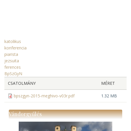
katolikus
konferencia
piarista
jezsuita
ferences
BpSzGyN
CSATOLMÁNY
MÉRET
bpszgyn-2015-meghivo-v03r.pdf
1.32 MB
Vándorgyűlés