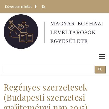
Ugrás
Kövessen minket
a
tartalomra
Search
Search
Regényes szerzetesek
(Budapesti szerzetesi
gyűjteményi nap 2015)