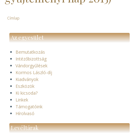
Címlap
Morzsa
Az egyesület
Bemutatkozás
Intézőbizottság
Vándorgyűlések
Kormos László-díj
Kiadványok
Eszközök
Ki kicsoda?
Linkek
Támogatóink
Hírolvasó
Levéltárak