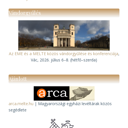
Vándorgyűlés
Az EME és a MELTE közös vándorgyűlése és konferenciája
,
Vác, 2026. július 6–8. (hétfő–szerda)
Ajánlott
arca.melte.hu
| Magyarországi egyházi levéltárak közös
segédlete