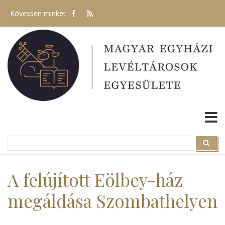
Ugrás
Kövessen minket
a
tartalomra
Search
Search
A felújított Eölbey-ház
megáldása Szombathelyen