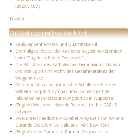
(2026.07.07.)
Tovább ...
Külföldi egyházi levéltári hírek
Kaulquappenhermetik und Qualitätskalkül
Ehemaliges Kloster der Aachener Augustiner-Eremiten
beim “Tag des offenen Denkmals”
Die Bibliothek des Katholischen Gymnasiums Glogau
und ihre Spuren im Archiv des Gesamtkatalogs der
Wiegendrucke
Mercator-Atlas aus historischer Schulbibliothek des
Wilhelm-Dörpfeld-Gymnasiums und einzigartige
Inkunabel nach Restaurierung zurück in Wuppertal
(English) Welcome, Historic Records, to the ICARUS
network!
Zwei unterschiedliche Inkunabel-Ausgaben von Wilhelm
Durands Speculum iudiciale aus 1499 bzw. 1501
(English) New Corporate Partner: Greyscale Ltd