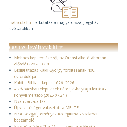
matricula.hu
| e-kutatás a magyarországi egyházi
levéltárakban
Egyházi levéltárak hírei
Mohács képi emlékeiről, az Ordasi alkotótáborban -
előadás (2026.07.28.)
Bibliai utazás Káldi György fordításának 400.
évfordulóján
Káldi – Biblia – képek 1626–2026
Alsó-bácskai települések néprajzi-helyrajzi leírása -
könyvismertető (2026.07.24.)
Nyári zárvatartás
Új vezetőséget választott a MELTE
NKA Közgyűjtemények Kollégiuma - Szakmai
beszámoló
Közművelődésről, a MELTE vándorgyűlésén