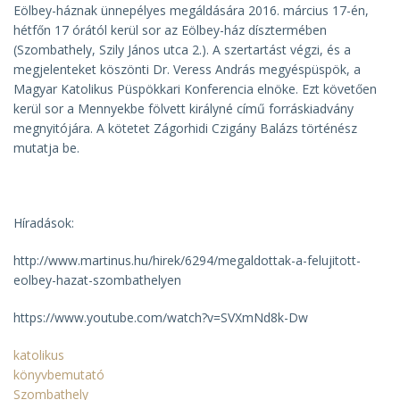
Eölbey-háznak ünnepélyes megáldására 2016. március 17-én,
hétfőn 17 órától kerül sor az Eölbey-ház dísztermében
(Szombathely, Szily János utca 2.). A szertartást végzi, és a
megjelenteket köszönti Dr. Veress András megyéspüspök, a
Magyar Katolikus Püspökkari Konferencia elnöke. Ezt követően
kerül sor a
Mennyekbe fölvett királyné
című forráskiadvány
megnyitójára. A kötetet Zágorhidi Czigány Balázs történész
mutatja be.
Híradások:
http://www.martinus.hu/hirek/6294/megaldottak-a-felujitott-
eolbey-hazat-szombathelyen
https://www.youtube.com/watch?v=SVXmNd8k-Dw
katolikus
könyvbemutató
Szombathely