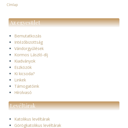
Címlap
Morzsa
Az egyesület
Bemutatkozás
Intézőbizottság
Vándorgyűlések
Kormos László-díj
Kiadványok
Eszközök
Ki kicsoda?
Linkek
Támogatóink
Hírolvasó
Levéltárak
Katolikus levéltárak
Görögkatolikus levéltárak