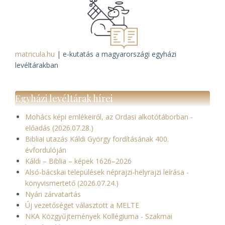
matricula.hu
| e-kutatás a magyarországi egyházi
levéltárakban
Egyházi levéltárak hírei
Mohács képi emlékeiről, az Ordasi alkotótáborban -
előadás (2026.07.28.)
Bibliai utazás Káldi György fordításának 400.
évfordulóján
Káldi – Biblia – képek 1626–2026
Alsó-bácskai települések néprajzi-helyrajzi leírása -
könyvismertető (2026.07.24.)
Nyári zárvatartás
Új vezetőséget választott a MELTE
NKA Közgyűjtemények Kollégiuma - Szakmai