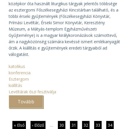
középkor óta használt liturgikus tárgyak jelentős többsége
az esztergomi Főszékesegyházi Kincstárban található, és a
többi érseki gyűjtemények (Főszékesegyházi Könyvtár,
Prímási Levéltár, Érseki Simor Könyvtár, Keresztény
Múzeum, a Mátyás-templom Egyházművészeti
Gyűjteménye) is a magyar királykoronázások számottevő,
ám a nagyközönség számára kevéssé ismert emlékanyagát
őrzik. A kiállítás e gyűjtemények eredeti tárgyaiból ad
válogatást.
katolikus
konferencia
Esztergom
kiállítás
Levéltárak őszi fesztiválja
Tovább
(Ius
coronandi
–
kiállítás
és
konferencia
Oldalszámozás
Első
« Első
Előző
‹ Előző
…
Page
30
Page
31
Page
32
Page
33
Jelenlegi
34