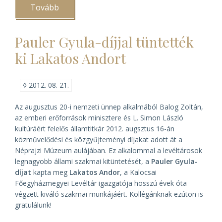
Tovább
(Padányi
Bíró
Márton
konferencia
Pauler Gyula-díjjal tüntették
Veszprémben)
ki Lakatos Andort
◊
2012. 08. 21.
Az augusztus 20-i nemzeti ünnep alkalmából Balog Zoltán,
az emberi erőforrások minisztere és L. Simon László
kultúráért felelős államtitkár 2012. augsztus 16-án
közművelődési és közgyűjteményi díjakat adott át a
Néprajzi Múzeum aulájában. Ez alkalommal a levéltárosok
legnagyobb állami szakmai kitüntetését, a
Pauler Gyula-
díjat
kapta meg
Lakatos Andor
, a Kalocsai
Főegyházmegyei Levéltár igazgatója hosszú évek óta
végzett kiváló szakmai munkájáért. Kollégánknak ezúton is
gratulálunk!