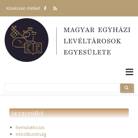
Ugrás
Kövessen minket
a
tartalomra
Search
Search
Az egyesület
Bemutatkozás
Intézőbizottság