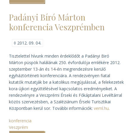
Szárazné
Kőrösy
Edit)
Padányi Bíró Márton
konferencia Veszprémben
◊
2012. 09. 04.
Tisztelettel hívunk minden érdeklődőt a Padányi Biró
Márton püspök halálának 250. évfordulója emlékére 2012.
szeptember 13-án és 14-én megrendezésre kerülő
egyháztörténeti konferenciára. A rendezvényen fiatal
kutatók mutatják be a katolikus megújulással, a felekezetek
kora újkori együttélésével kapcsolatos eredményeiket. A
rendezvényre a Veszprémi Érseki és Főkáptalani Levéltárral
közös szervezésben, a Szaléziánum Érseki Turisztikai
Központban kerül sor. További információk:
veml.hu
.
konferencia
Veszprém