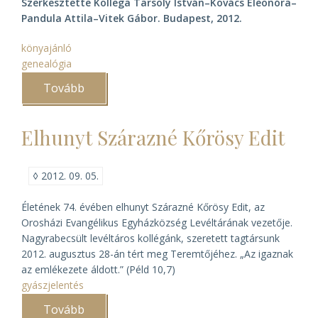
Szerkesztette Kollega Tarsoly István–Kovács Eleonóra–
Pandula Attila–Vitek Gábor. Budapest, 2012.
könyajánló
genealógia
Tovább
(A
történelem
segédtudományai
I.
Elhunyt Szárazné Kőrösy Edit
Genealógia
1.
(könyvbemutató))
◊
2012. 09. 05.
Életének 74. évében elhunyt Szárazné Kőrösy Edit, az
Orosházi Evangélikus Egyházközség Levéltárának vezetője.
Nagyrabecsült levéltáros kollégánk, szeretett tagtársunk
2012. augusztus 28-án tért meg Teremtőjéhez. „Az igaznak
az emlékezete áldott.” (Péld 10,7)
gyászjelentés
Tovább
(Elhunyt