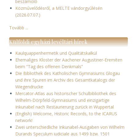
beszámoló
Közművelődésről, a MELTE vándorgyűlésén
(2026.07.07.)
Tovább ...
Külföldi egyházi levéltári hírek
Kaulquappenhermetik und Qualitätskalkül
Ehemaliges Kloster der Aachener Augustiner-Eremiten
beim “Tag des offenen Denkmals”
Die Bibliothek des Katholischen Gymnasiums Glogau
und ihre Spuren im Archiv des Gesamtkatalogs der
Wiegendrucke
Mercator-Atlas aus historischer Schulbibliothek des
Wilhelm-Dörpfeld-Gymnasiums und einzigartige
Inkunabel nach Restaurierung zurück in Wuppertal
(English) Welcome, Historic Records, to the ICARUS
network!
Zwei unterschiedliche Inkunabel-Ausgaben von Wilhelm
Durands Speculum iudiciale aus 1499 bzw. 1501