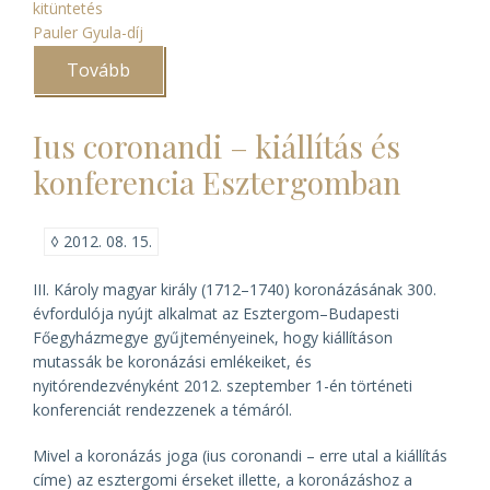
kitüntetés
Pauler Gyula-díj
Tovább
(Pauler
Gyula-
díjjal
tüntették
Ius coronandi – kiállítás és
ki
Lakatos
konferencia Esztergomban
Andort)
◊
2012. 08. 15.
III. Károly magyar király (1712–1740) koronázásának 300.
évfordulója nyújt alkalmat az Esztergom–Budapesti
Főegyházmegye gyűjteményeinek, hogy kiállításon
mutassák be koronázási emlékeiket, és
nyitórendezvényként 2012. szeptember 1-én történeti
konferenciát rendezzenek a témáról.
Mivel a koronázás joga (
ius coronandi
– erre utal a kiállítás
címe) az esztergomi érseket illette, a koronázáshoz a