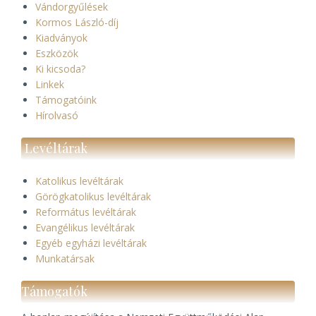
Vándorgyűlések
Kormos László-díj
Kiadványok
Eszközök
Ki kicsoda?
Linkek
Támogatóink
Hírolvasó
Levéltárak
Katolikus levéltárak
Görögkatolikus levéltárak
Református levéltárak
Evangélikus levéltárak
Egyéb egyházi levéltárak
Munkatársak
Támogatók