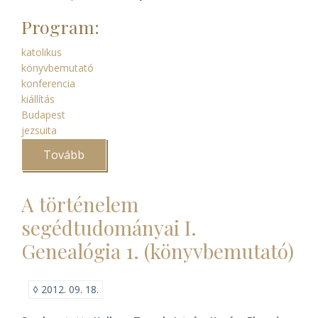
Program:
katolikus
könyvbemutató
konferencia
kiállítás
Budapest
jezsuita
Tovább
(A
100
éves
Párbeszéd
A történelem
háza
ünnepe)
segédtudományai I.
Genealógia 1. (könyvbemutató)
◊
2012. 09. 18.