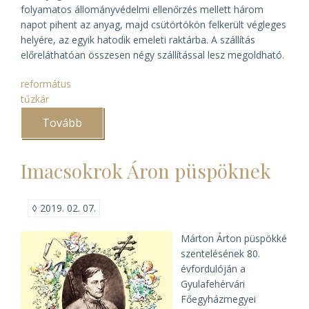
folyamatos állományvédelmi ellenőrzés mellett három
napot pihent az anyag, majd csütörtökön felkerült végleges
helyére, az egyik hatodik emeleti raktárba. A szállítás
előreláthatóan összesen négy szállítással lesz megoldható.
református
tűzkár
Tovább
(Megkezdődött
a
Ráday
Levéltár
Imacsokrok Áron püspöknek
átszállítása
)
◊
2019. 02. 07.
Márton Árton püspökké
szentelésének 80.
évfordulóján a
Gyulafehérvári
Főegyházmegyei