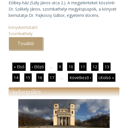
Eölbey-ház (Szily János utca 2.). A megjelenteket köszönti
Dr. Székely János, szombathelyi megyéspüspök, a könyvet
bemutatja Dr. Pajkossy Gábor, egyetemi docens.
könyvbemutató
Szombathely
Tovább
(A
Szombathelyi
Egyházmegye
1867–
1914)
Oldalszámozás
Első
« Első
Előző
‹ Előző
…
Page
9
Page
10
Page
11
Page
12
Jelenlegi
13
oldal
oldal
oldal
Page
14
Page
15
Page
16
Page
17
…
Következő
Következő ›
Utolsó
Utolsó »
oldal
oldal
Vándorgyűlés