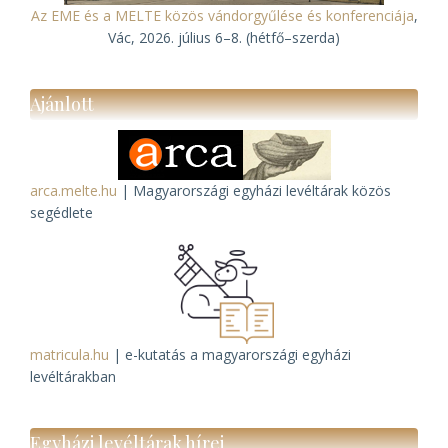
Az EME és a MELTE közös vándorgyűlése és konferenciája
,
Vác, 2026. július 6–8. (hétfő–szerda)
Ajánlott
arca.melte.hu
| Magyarországi egyházi levéltárak közös
segédlete
matricula.hu
| e-kutatás a magyarországi egyházi
levéltárakban
Egyházi levéltárak hírei