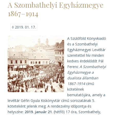
A Szombathelyi Egyházmegye
a
Szent
1867–1914
István
Társulat
könyvbemutatója)
◊
2019. 01. 17.
A Szülőföld Könyvkiadó
és a Szombathelyi
Egyházmegyei Levéltár
szeretettel hív minden
kedves érdeklődőt Pál
Ferenc
A Szombathelyi
Egyházmegye a
dualista államban
1867-1914
című
kötetének
bemutatójára, amely a
levéltár Géfin Gyula Kiskönyvtár című sorozatának 5.
köteteként jelenik meg. A rendezvény időpontja és
helyszíne:
2019. január 21
. (hétfő) 17 óra, Szombathely,