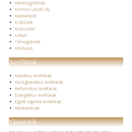
Vándorgyűlések
Kormos László-díj
Kiadványok
Eszközök
Ki kicsoda?
Linkek
Támogatóink
Hírolvasó
Levéltárak
Katolikus levéltárak
Görögkatolikus levéltárak
Református levéltárak
Evangélikus levéltárak
Egyéb egyházi levéltárak
Munkatársak
Támogatók