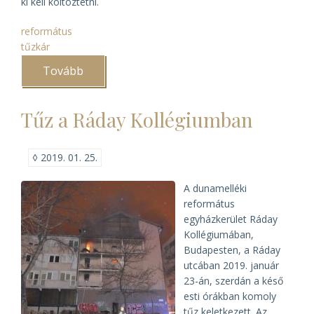
ki kell költöztetni.
református
tűzkár
Tovább
(A
Ráday
Levéltár
sorsa
Tűz a Ráday Kollégiumban
a
tűz
után)
◊
2019. 01. 25.
A dunamelléki
református
egyházkerület Ráday
Kollégiumában,
Budapesten, a Ráday
utcában 2019. január
23-án, szerdán a késő
esti órákban komoly
tűz keletkezett. Az