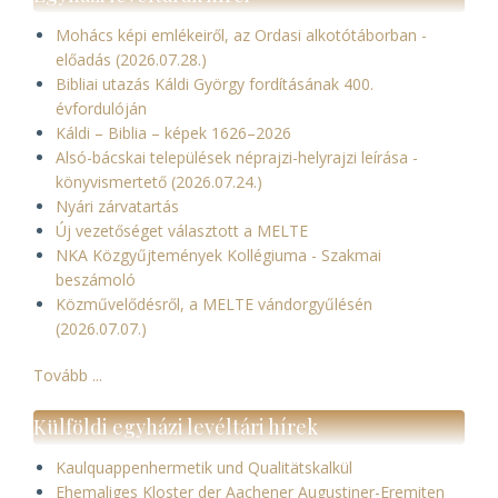
Mohács képi emlékeiről, az Ordasi alkotótáborban -
előadás (2026.07.28.)
Bibliai utazás Káldi György fordításának 400.
évfordulóján
Káldi – Biblia – képek 1626–2026
Alsó-bácskai települések néprajzi-helyrajzi leírása -
könyvismertető (2026.07.24.)
Nyári zárvatartás
Új vezetőséget választott a MELTE
NKA Közgyűjtemények Kollégiuma - Szakmai
beszámoló
Közművelődésről, a MELTE vándorgyűlésén
(2026.07.07.)
Tovább ...
Külföldi egyházi levéltári hírek
Kaulquappenhermetik und Qualitätskalkül
Ehemaliges Kloster der Aachener Augustiner-Eremiten