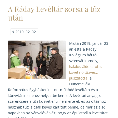
A Ráday Levéltár sorsa a tűz
után
◊
2019. 02. 02.
Miután 2019. január 23-
án este a Ráday
Kollégium hátsó
szárnyát komoly,
halálos áldozatot is
követelő tűzvész
pusztította
, a
Dunamelléki
Református Egyházkerület ott működő levéltára és a
könyvtára is nehéz helyzetbe került. A levéltári anyagot
szerencsére a tűz közvetlenül nem érte el, és az oltáshoz
használt tűz is csak kevés kárt tett benne, de már az első
napokban nyilvánvalóvá vált, hogy az épületből a levéltárat