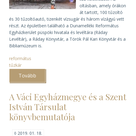
oltásban, amely órákon
át tartott, 100 tűzoltó
és 30 tűzoltóautó, tizenkét vízsugár és három vízágyú vett
részt. Az épületben található a Dunamelléki Református
Egyházkerület püspöki hivatala és levéltára (Ráday
Levéltár), a Ráday Könyvtár, a Török Pál Kari Könyvtár és a
Bibliamúzeum is.
református
tűzkár
Tovább
(Tűz
a
Ráday
Kollégiumban)
A Váci Egyházmegye és a Szent
István Társulat
könyvbemutatója
◊
2019. 01. 18.