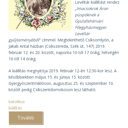
Levéltár kiállítást rendez
„
Imacsokrok Áron
püspöknek a
Gyulafehérvári
Főegyházmegyei
Levéltár
gyűjteményéből
" címmel. Megtekinthető Csíksomlyón, a
Jakab Antal házban (Csíkszereda, Szék út, 147) 2019.
február 12. és 20. között, naponta 10-től 17 óráig, hétvégén
10-től 14 óráig.
A kiállítás megnyitója 2019. február 12-én 12:30-kor lesz. A
későbbiekben május 15. és június 15. között
Gyergyószentmiklóson, augusztus 25. és szeptember 10.
között pedig Csíkszentdomokoson lesz látható.
katolikus
kiállítás
Tovább
(Imacsokrok
Áron
püspöknek)