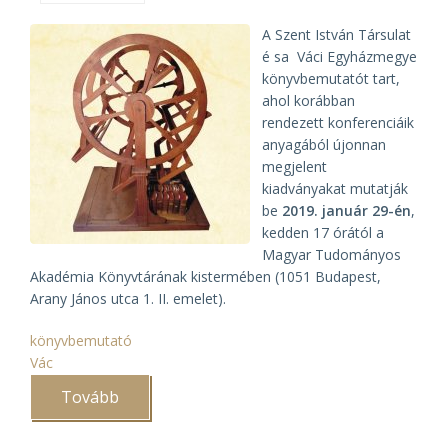
A Szent István Társulat
é sa Váci Egyházmegye
könyvbemutatót tart,
ahol korábban
rendezett konferenciáik
anyagából újonnan
megjelent
kiadványakat mutatják
be
2019. január 29-én
,
kedden 17 órától a
Magyar Tudományos
Akadémia Könyvtárának kistermében (1051 Budapest,
Arany János utca 1. II. emelet).
könyvbemutató
Vác
Tovább
(A
Váci
Egyházmegye
és