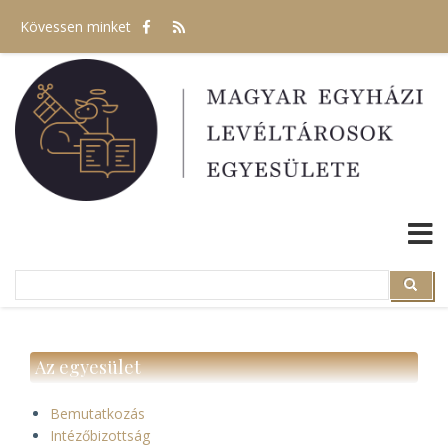
Ugrás
Kövessen minket
a
tartalomra
Search
Search
Az egyesület
Bemutatkozás
Intézőbizottság