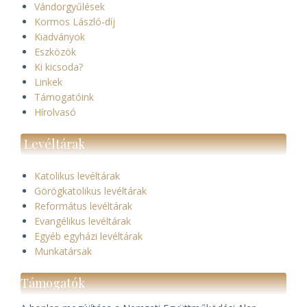
Vándorgyűlések
Kormos László-díj
Kiadványok
Eszközök
Ki kicsoda?
Linkek
Támogatóink
Hírolvasó
Levéltárak
Katolikus levéltárak
Görögkatolikus levéltárak
Református levéltárak
Evangélikus levéltárak
Egyéb egyházi levéltárak
Munkatársak
Támogatók