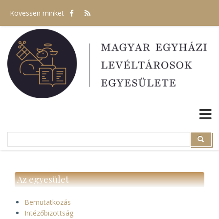
Ugrás
Kövessen minket
a
tartalomra
Search
Search
Az egyesület
Bemutatkozás
Intézőbizottság