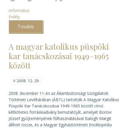
református
Erdély
Tovább
(A
nagyenyedi
református
levéltár
A magyar katolikus püspöki
sorsa
jobbra
kar tanácskozásai 1949–1965
fordul
)
között
◊
2008. 12. 29.
2008. december 11-én az Állambiztonsági Szolgálatok
Történeti Levéltárában (ÁBTL) tartották
A Magyar Katolikus
Püspöki Kar Tanácskozásai 1949-1965 között
című
kétkötetes forráskiadvány bemutatóját, amelyet Borovi
József gyűjteményének fölhasználásával Balogh Margit
állított össze, és a Magyar Egyháztörténeti Enciklopédia