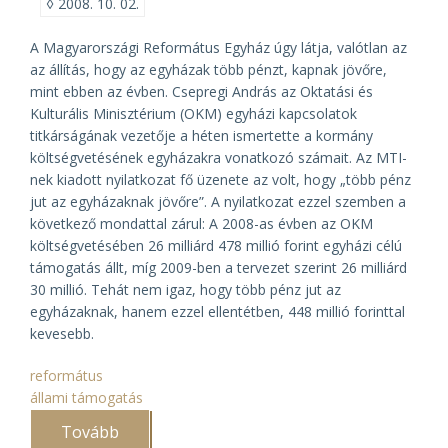
◊
2008. 10. 02.
A Magyarországi Református Egyház úgy látja, valótlan az
az állítás, hogy az egyházak több pénzt, kapnak jövőre,
mint ebben az évben. Csepregi András az Oktatási és
Kulturális Minisztérium (OKM) egyházi kapcsolatok
titkárságának vezetője a héten ismertette a kormány
költségvetésének egyházakra vonatkozó számait. Az MTI-
nek kiadott nyilatkozat fő üzenete az volt, hogy „több pénz
jut az egyházaknak jövőre”. A nyilatkozat ezzel szemben a
következő mondattal zárul: A 2008-as évben az OKM
költségvetésében 26 milliárd 478 millió forint egyházi célú
támogatás állt, míg 2009-ben a tervezet szerint 26 milliárd
30 millió. Tehát nem igaz, hogy több pénz jut az
egyházaknak, hanem ezzel ellentétben, 448 millió forinttal
kevesebb.
református
állami támogatás
Tovább
(A