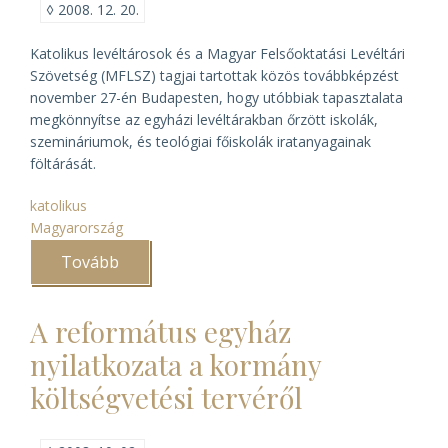
◊
2008. 12. 20.
Katolikus levéltárosok és a Magyar Felsőoktatási Levéltári
Szövetség (MFLSZ) tagjai tartottak közös továbbképzést
november 27-én Budapesten, hogy utóbbiak tapasztalata
megkönnyítse az egyházi levéltárakban őrzött iskolák,
szemináriumok, és teológiai főiskolák iratanyagainak
föltárását.
katolikus
Magyarország
Tovább
(Szakmai
nap
az
Országos
A református egyház
Katolikus
Gyűjteményi
nyilatkozata a kormány
Központban)
költségvetési tervéről