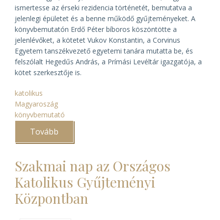
ismertesse az érseki rezidencia történetét, bemutatva a
jelenlegi épületet és a benne működő gyűjteményeket. A
könyvbemutatón Erdő Péter bíboros köszöntötte a
jelenlévőket, a kötetet Vukov Konstantin, a Corvinus
Egyetem tanszékvezető egyetemi tanára mutatta be, és
felszólalt Hegedűs András, a Prímási Levéltár igazgatója, a
kötet szerkesztője is.
katolikus
Magyaroszág
könyvbemutató
Tovább
(Az
esztergomi
prímási
palota
Szakmai nap az Országos
története)
Katolikus Gyűjteményi
Központban