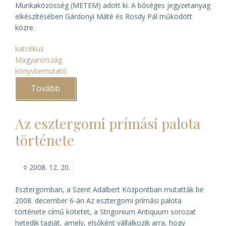
Munkaközösség (METEM) adott ki. A bőséges jegyzetanyag
elkészítésében Gárdonyi Máté és Rosdy Pál működött
közre.
katolikus
Magyarország
könyvbemutató
Tovább
(A
magyar
katolikus
püspöki
Az esztergomi prímási palota
kar
tanácskozásai
története
1949–
1965
között)
◊
2008. 12. 20.
Esztergomban, a Szent Adalbert Központban mutatták be
2008. december 6-án
Az esztergomi prímási palota
története
című kötetet, a Strigonium Antiquum sorozat
hetedik tagját, amely, elsőként vállalkozik arra, hogy