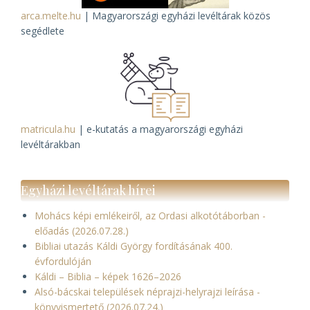
arca.melte.hu
| Magyarországi egyházi levéltárak közös
segédlete
matricula.hu
| e-kutatás a magyarországi egyházi
levéltárakban
Egyházi levéltárak hírei
Mohács képi emlékeiről, az Ordasi alkotótáborban -
előadás (2026.07.28.)
Bibliai utazás Káldi György fordításának 400.
évfordulóján
Káldi – Biblia – képek 1626–2026
Alsó-bácskai települések néprajzi-helyrajzi leírása -
könyvismertető (2026.07.24.)