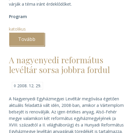
várják a téma iránt érdeklődőket.
Program
katolikus
Tovább
(A
Lelkiségtörténeti
Műhely
2.
A nagyenyedi református
konferenciája)
levéltár sorsa jobbra fordul
◊
2008. 12. 29.
A Nagyenyedi Egyházmegyei Levéltár megóvása égetően
aktuális feladattá vált idén, 2008-ban, amikor a Vártemplom
belsejét is renoválják. Az igen értékes anyag, Alsó-Fehér
megye valamikori két református egyházmegyéjének (a
XVIII. századtól a II. világháborúig) és a Hunyadi Református
Egyházmegye levéltári anyagának töredékét is tartalmazza.