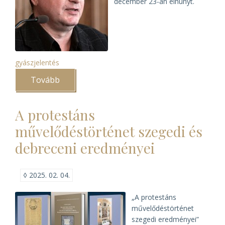
december 23-án elhunyt.
gyászjelentés
Tovább
(Elhunyt
Szabadi
István)
A protestáns
művelődéstörténet szegedi és
debreceni eredményei
◊
2025. 02. 04.
„A protestáns
művelődés­törté­net
szegedi eredményei”