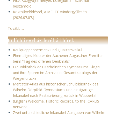
NKA Közgyűjtemények Kollégiuma - Szakmai
beszámoló
Közművelődésről, a MELTE vándorgyűlésén
(2026.07.07.)
Tovább ...
Külföldi egyházi levéltári hírek
Kaulquappenhermetik und Qualitätskalkül
Ehemaliges Kloster der Aachener Augustiner-Eremiten
beim “Tag des offenen Denkmals”
Die Bibliothek des Katholischen Gymnasiums Glogau
und ihre Spuren im Archiv des Gesamtkatalogs der
Wiegendrucke
Mercator-Atlas aus historischer Schulbibliothek des
Wilhelm-Dörpfeld-Gymnasiums und einzigartige
Inkunabel nach Restaurierung zurück in Wuppertal
(English) Welcome, Historic Records, to the ICARUS
network!
Zwei unterschiedliche Inkunabel-Ausgaben von Wilhelm