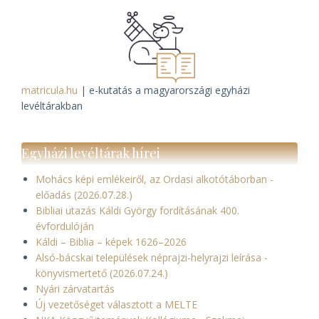
matricula.hu
| e-kutatás a magyarországi egyházi
levéltárakban
Egyházi levéltárak hírei
Mohács képi emlékeiről, az Ordasi alkotótáborban -
előadás (2026.07.28.)
Bibliai utazás Káldi György fordításának 400.
évfordulóján
Káldi – Biblia – képek 1626–2026
Alsó-bácskai települések néprajzi-helyrajzi leírása -
könyvismertető (2026.07.24.)
Nyári zárvatartás
Új vezetőséget választott a MELTE