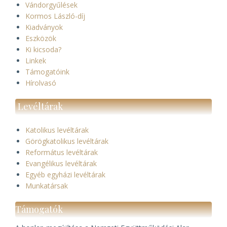
Vándorgyűlések
Kormos László-díj
Kiadványok
Eszközök
Ki kicsoda?
Linkek
Támogatóink
Hírolvasó
Levéltárak
Katolikus levéltárak
Görögkatolikus levéltárak
Református levéltárak
Evangélikus levéltárak
Egyéb egyházi levéltárak
Munkatársak
Támogatók