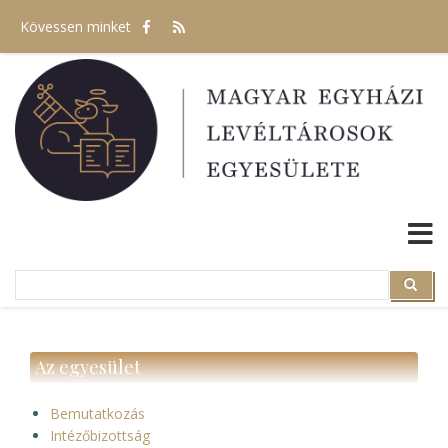
Ugrás
Kövessen minket
a
tartalomra
Search
Search
Az egyesület
Bemutatkozás
Intézőbizottság