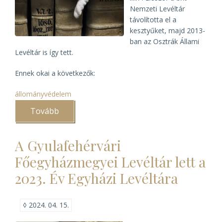
Nemzeti Levéltár
távolította el a
kesztyűket, majd 2013-
ban az Osztrák Állami
Levéltár is így tett.
Ennek okai a következők:
állományvédelem
Tovább
(Kesztyűvel
vagy
kesztyű
nélkül?)
A Gyulafehérvári
Főegyházmegyei Levéltár lett a
2023. Év Egyházi Levéltára
◊
2024. 04. 15.