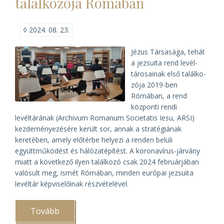
találkozója Rómában
◊
2024. 08. 23.
Jézus Társasága, tehát
a jezsuita rend levél­
táro­sa­inak első talál­ko­
zója 2019-ben
Rómában, a rend
központi rendi
levéltárának (Archivum Romanum Societatis Iesu, ARSI)
kezdeményezésére került sor, annak a stratégiának
keretében, amely előtérbe helyezi a renden belüli
együttműködést és hálózatépítést. A koronavírus-járvány
miatt a következő ilyen találkozó csak 2024 februárjában
valósult meg, ismét Rómában, minden európai jezsuita
levéltár képviselőinak részvételével.
Tovább
(Európai
jezsuita