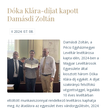
levéltárosok
találkozója
Dóka Klára-díjat kapott
Rómában)
Damásdi Zoltán
◊
2024. 07. 08.
Damásdi Zoltán, a
Pécsi Egyházmegyei
Levéltár levéltárosa
kapta idén, 2024-ben a
Magyar Levéltárosok
Egyesülete által
kiosztott három Dóka
Klára-díj egyikét. A díjat
szakirányú felsőfokú
végzettséggel, legalább
10 éves levéltárban
eltöltött munkaviszonnyal rendelkező levéltáros kaphatja
meg. Az átadásra az egyesület éves vándorgyűlésén, 2024.