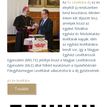
Az
Év Levéltára díj
ez év
elejétől új rendszerben
kerül kiosztásra. Minden
évben két díjazott lesz,
amelyek közül az
egyiket fölváltva
egyházi és felsőoktatási
levéltárak kapják. Idén
az egyházi levéltárakra
került sor, így a Magyar
Egyházi Levéltárosok
Egyesülete (MELTE) jelöltjei közül a Magyar Levéltárosok
Egyesülete (MLE) által fölkért kuratórium a Gyulafehérvári
Főegyházmegyei Levéltárat választotta ki a díj győztesének.
Az év levéltára
Tovább
(A
Gyulafehérvári
Főegyházmegyei
Levéltár
lett