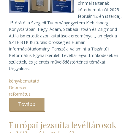
címmel tartanak
kötetbemutatót 2025.
február 12-én (szerda),
15 órától a Szegedi Tudományegyetem Klebelsberg
Könyvtárában. Hegyi Ádám, Szabadi István és Zsigmond
Attila ismertetik azon kutatások eredményeit, amelyek a
SZTE BTK Kulturális Örökség és Humán
Információtudományi Tanszék, valamint a Tiszántúli
Református Egyházkerületi Levéltár együttműködésében
születtek, és jelentős művelődéstörténeti témákat
tárgyalnak.
könyvbemutató
Debrecen
református
Tovább
(A
protestáns
művelődéstörténet
szegedi
Európai jezsuita levéltárosok
és
debreceni
eredményei)