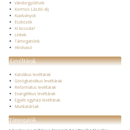
Vándorgyűlések
Kormos László-díj
Kiadványok
Eszközök
Ki kicsoda?
Linkek
Támogatóink
Hírolvasó
Levéltárak
Katolikus levéltárak
Görögkatolikus levéltárak
Református levéltárak
Evangélikus levéltárak
Egyéb egyházi levéltárak
Munkatársak
Támogatók