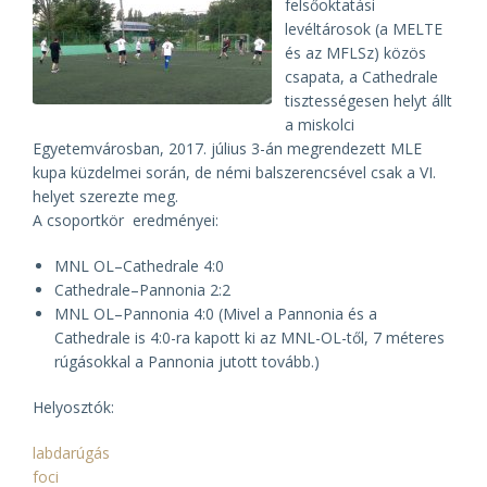
felsőoktatási
levéltárosok (a MELTE
és az MFLSz) közös
csapata, a Cathedrale
tisztességesen helyt állt
a miskolci
Egyetemvárosban, 2017. július 3-án megrendezett MLE
kupa küzdelmei során, de némi balszerencsével csak a VI.
helyet szerezte meg.
A csoportkör eredményei:
MNL OL–Cathedrale 4:0
Cathedrale–Pannonia 2:2
MNL OL–Pannonia 4:0 (Mivel a Pannonia és a
Cathedrale is 4:0-ra kapott ki az MNL-OL-től, 7 méteres
rúgásokkal a Pannonia jutott tovább.)
Helyosztók:
labdarúgás
foci