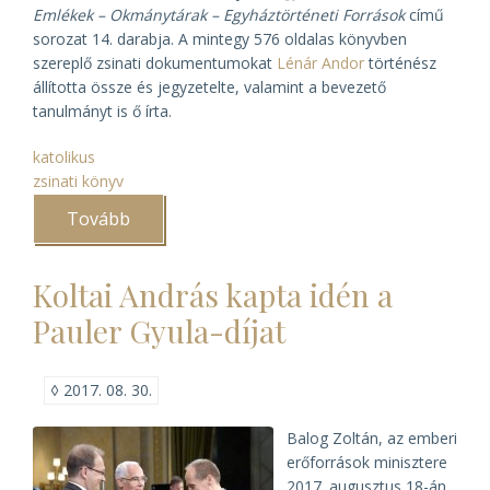
Emlékek – Okmánytárak – Egyháztörténeti Források
című
sorozat 14. darabja. A mintegy 576 oldalas könyvben
szereplő zsinati dokumentumokat
Lénár Andor
történész
állította össze és jegyzetelte, valamint a bevezető
tanulmányt is ő írta.
katolikus
zsinati könyv
Tovább
(A
Váci
egyházmegye
zsinati
Koltai András kapta idén a
könyve)
Pauler Gyula-díjat
◊
2017. 08. 30.
Balog Zoltán, az emberi
erőforrások minisztere
2017. augusztus 18-án