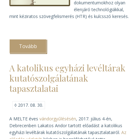
dokumentumokhoz olyan
élenjáró technológiákkal,
mint kéziratos szövegfelismerés (HTR) és kulcsszó keresés.
Tovább
(A
READ
forradalmasítani
akarja
A katolikus egyházi levéltárak
a
hozzájutást
kutatószolgálatának
a
kéziratos
tapasztalatai
dokumentumokhoz)
◊
2017. 08. 30.
A MELTE éves
vándorgyűlésésén
, 2017. július 4-én,
Debrecenben Lakatos Andor tartott előadást a katolikus
egyházi levéltárak kutatószolgálatának tapasztalatairól.
Az