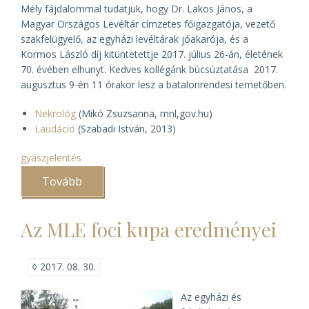
Mély fájdalommal tudatjuk, hogy Dr. Lakos János, a
Magyar Országos Levéltár címzetes főigazgatója, vezető
szakfelügyelő, az egyházi levéltárak jóakarója, és a
Kormos László díj kitüntetettje 2017. július 26-án, életének
70. évében elhunyt. Kedves kollégánk búcsúztatása 2017.
augusztus 9-én 11 órakor lesz a batalonrendesi temetőben.
Nekrológ
(Mikó Zsuzsanna, mnl,gov.hu)
Laudáció
(Szabadi István, 2013)
gyászjelentés
Tovább
(Elhunyt
Lakos
János)
Az MLE foci kupa eredményei
◊
2017. 08. 30.
Az egyházi és