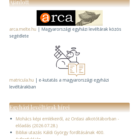
Ajánlott
arca.melte.hu
| Magyarországi egyházi levéltárak közös
segédlete
matricula.hu
| e-kutatás a magyarországi egyházi
levéltárakban
Egyházi levéltárak hírei
Mohács képi emlékeiről, az Ordasi alkotótáborban -
előadás (2026.07.28.)
Bibliai utazás Káldi György fordításának 400.