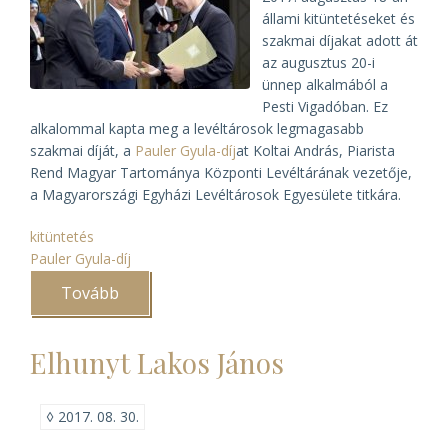
állami kitüntetéseket és
szakmai díjakat adott át
az augusztus 20-i
ünnep alkalmából a
Pesti Vigadóban. Ez
alkalommal kapta meg a levéltárosok legmagasabb
szakmai díját, a
Pauler Gyula-díj
at Koltai András, Piarista
Rend Magyar Tartománya Központi Levéltárának vezetője,
a Magyarországi Egyházi Levéltárosok Egyesülete titkára.
kitüntetés
Pauler Gyula-díj
Tovább
(Koltai
András
kapta
idén
Elhunyt Lakos János
a
Pauler
Gyula-
díjat)
◊
2017. 08. 30.