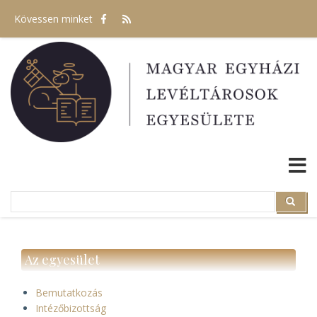
Ugrás
Kövessen minket
a
tartalomra
Search
Search
Az egyesület
Bemutatkozás
Intézőbizottság