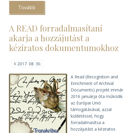
Tovább
(Az
MLE
foci
kupa
A READ forradalmasítani
eredményei)
akarja a hozzájutást a
kéziratos dokumentumokhoz
◊
2017. 08. 30.
A Read (Recognition and
Enrichment of Archival
Documents) projekt immár
2016 januárja óta működik
az Európai Unió
támogatásával, azzal
küldetéssel, hogy
forradalmasítsa a
hozzájutást a kéziratos