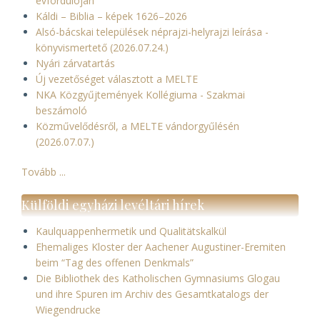
évfordulóján
Káldi – Biblia – képek 1626–2026
Alsó-bácskai települések néprajzi-helyrajzi leírása -
könyvismertető (2026.07.24.)
Nyári zárvatartás
Új vezetőséget választott a MELTE
NKA Közgyűjtemények Kollégiuma - Szakmai
beszámoló
Közművelődésről, a MELTE vándorgyűlésén
(2026.07.07.)
Tovább ...
Külföldi egyházi levéltári hírek
Kaulquappenhermetik und Qualitätskalkül
Ehemaliges Kloster der Aachener Augustiner-Eremiten
beim “Tag des offenen Denkmals”
Die Bibliothek des Katholischen Gymnasiums Glogau
und ihre Spuren im Archiv des Gesamtkatalogs der
Wiegendrucke