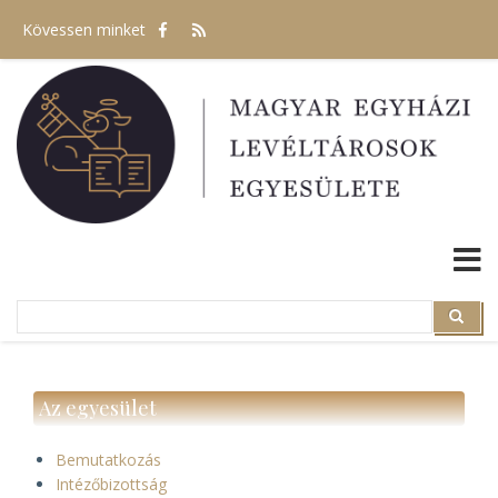
Ugrás
Kövessen minket
a
tartalomra
Search
Search
Az egyesület
Bemutatkozás
Intézőbizottság