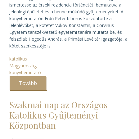
ismertesse az érseki rezidencia történetét, bemutatva a
jelenlegi épületet és a benne működő gyűjteményeket. A
könyvbemutatón Erdő Péter bíboros köszöntötte a
jelenlévőket, a kötetet Vukov Konstantin, a Corvinus
Egyetem tanszékvezető egyetemi tanára mutatta be, és
felszólalt Hegedűs András, a Prímási Levéltár igazgatója, a
kötet szerkesztője is.
katolikus
Magyaroszág
könyvbemutató
Tovább
(Az
esztergomi
prímási
palota
Szakmai nap az Országos
története)
Katolikus Gyűjteményi
Központban