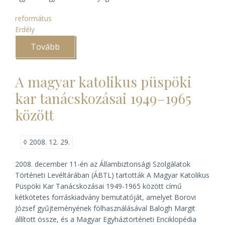
református
Erdély
Tovább
(A
nagyenyedi
református
levéltár
A magyar katolikus püspöki
sorsa
jobbra
kar tanácskozásai 1949–1965
fordul
)
között
◊
2008. 12. 29.
2008. december 11-én az Állambiztonsági Szolgálatok
Történeti Levéltárában (ÁBTL) tartották
A Magyar Katolikus
Püspöki Kar Tanácskozásai 1949-1965 között
című
kétkötetes forráskiadvány bemutatóját, amelyet Borovi
József gyűjteményének fölhasználásával Balogh Margit
állított össze, és a Magyar Egyháztörténeti Enciklopédia