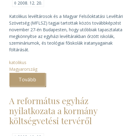
◊
2008. 12. 20.
Katolikus levéltárosok és a Magyar Felsőoktatási Levéltári
Szövetség (MFLSZ) tagjai tartottak közös továbbképzést
november 27-én Budapesten, hogy utóbbiak tapasztalata
megkönnyítse az egyházi levéltárakban őrzött iskolák,
szemináriumok, és teológiai főiskolák iratanyagainak
föltárását.
katolikus
Magyarország
Tovább
(Szakmai
nap
az
Országos
A református egyház
Katolikus
Gyűjteményi
nyilatkozata a kormány
Központban)
költségvetési tervéről