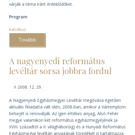
várják a téma iránt érdeklődőket.
Program
katolikus
Tovább
(A
Lelkiségtörténeti
Műhely
2.
A nagyenyedi református
konferenciája)
levéltár sorsa jobbra fordul
◊
2008. 12. 29.
A Nagyenyedi Egyházmegyei Levéltár megóvása égetően
aktuális feladattá vált idén, 2008-ban, amikor a Vártemplom
belsejét is renoválják. Az igen értékes anyag, Alsó-Fehér
megye valamikori két református egyházmegyéjének (a
XVIII. századtól a II. világháborúig) és a Hunyadi Református
Egyházmegye levéltári anyagának töredékét is tartalmazza.