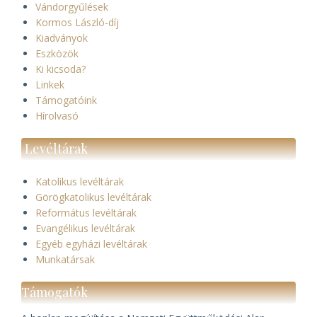
Vándorgyűlések
Kormos László-díj
Kiadványok
Eszközök
Ki kicsoda?
Linkek
Támogatóink
Hírolvasó
Levéltárak
Katolikus levéltárak
Görögkatolikus levéltárak
Református levéltárak
Evangélikus levéltárak
Egyéb egyházi levéltárak
Munkatársak
Támogatók