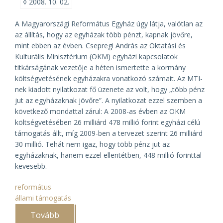
◊
2008. 10. 02.
A Magyarországi Református Egyház úgy látja, valótlan az
az állítás, hogy az egyházak több pénzt, kapnak jövőre,
mint ebben az évben. Csepregi András az Oktatási és
Kulturális Minisztérium (OKM) egyházi kapcsolatok
titkárságának vezetője a héten ismertette a kormány
költségvetésének egyházakra vonatkozó számait. Az MTI-
nek kiadott nyilatkozat fő üzenete az volt, hogy „több pénz
jut az egyházaknak jövőre”. A nyilatkozat ezzel szemben a
következő mondattal zárul: A 2008-as évben az OKM
költségvetésében 26 milliárd 478 millió forint egyházi célú
támogatás állt, míg 2009-ben a tervezet szerint 26 milliárd
30 millió. Tehát nem igaz, hogy több pénz jut az
egyházaknak, hanem ezzel ellentétben, 448 millió forinttal
kevesebb.
református
állami támogatás
Tovább
(A