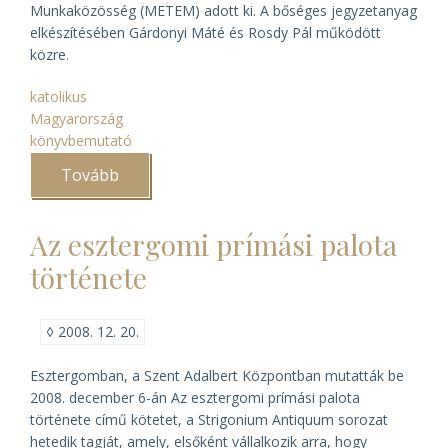
Munkaközösség (METEM) adott ki. A bőséges jegyzetanyag
elkészítésében Gárdonyi Máté és Rosdy Pál működött
közre.
katolikus
Magyarország
könyvbemutató
Tovább
(A
magyar
katolikus
püspöki
Az esztergomi prímási palota
kar
tanácskozásai
története
1949–
1965
között)
◊
2008. 12. 20.
Esztergomban, a Szent Adalbert Központban mutatták be
2008. december 6-án
Az esztergomi prímási palota
története
című kötetet, a Strigonium Antiquum sorozat
hetedik tagját, amely, elsőként vállalkozik arra, hogy