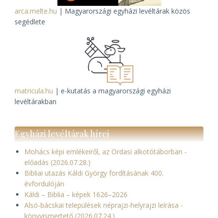
arca.melte.hu
| Magyarországi egyházi levéltárak közös
segédlete
matricula.hu
| e-kutatás a magyarországi egyházi
levéltárakban
Egyházi levéltárak hírei
Mohács képi emlékeiről, az Ordasi alkotótáborban -
előadás (2026.07.28.)
Bibliai utazás Káldi György fordításának 400.
évfordulóján
Káldi – Biblia – képek 1626–2026
Alsó-bácskai települések néprajzi-helyrajzi leírása -
könyvismertető (2026.07.24.)