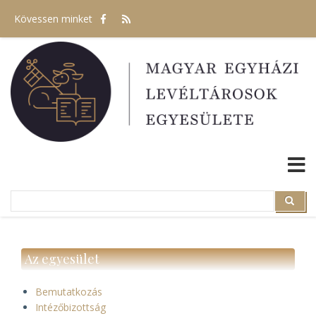
Ugrás
Kövessen minket
a
tartalomra
Search
Search
Az egyesület
Bemutatkozás
Intézőbizottság