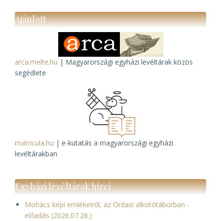
Ajánlott
arca.melte.hu
| Magyarországi egyházi levéltárak közös
segédlete
matricula.hu
| e-kutatás a magyarországi egyházi
levéltárakban
Egyházi levéltárak hírei
Mohács képi emlékeiről, az Ordasi alkotótáborban -
előadás (2026.07.28.)