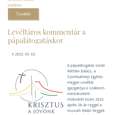
unitárius
Tovább
(Az
unitárius
püspöki
vizitáció
Levéltáros kommentár a
rendszere)
pápalátogatáskor
◊
2023. 05. 02.
A pápa­látogatás során
Rét­falvi Balázs, a
Szombat­helyi Egyház­
megyei Levéltár
igazgatója is szak­kom­
mentá­torként
működött közre 2023.
április 28-án reggel a
Kossuth Rádió Reggeli