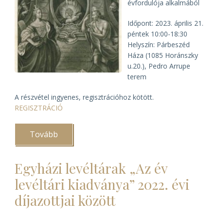
évfordulója alkalmából
Időpont: 2023. április 21.
péntek 10:00-18:30
Helyszín: Párbeszéd
Háza (1085 Horánszky
u.20.), Pedro Arrupe
terem
A részvétel ingyenes, regisztrációhoz kötött.
REGISZTRÁCIÓ
Tovább
(Feloszlatásuk
által
is
szolgáltak…)
Egyházi levéltárak „Az év
levéltári kiadványa” 2022. évi
díjazottjai között