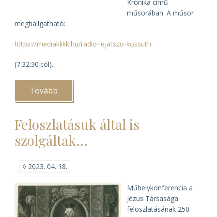
Krónika című
műsorában. A műsor
meghallgatható:
https://mediaklikk.hu/radio-lejatszo-kossuth
(7:32:30-tól).
Tovább
(Levéltáros
kommentár
a
pápalátogatáskor)
Feloszlatásuk által is
szolgáltak…
◊
2023. 04. 18.
Műhely­konferencia a
Jézus Társasága
feloszla­tásának 250.