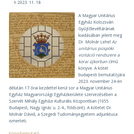
◊
2023. 11. 18.
A Magyar Unitárius
Egyház Kolozs­vári
Gyűjtő­levél­tárának
kiadásában jelent meg
Dr. Molnár Lehel
Az
unitárius püspöki
vizitáció rendszere a
korai újkorban
című
könyve. A kötet
budapesti bemutatójára
2023. november 24-én
délután 17 órai kezdettel kerül sor a Magyar Unitárius
Egyház Magyarországi Egyházkerülete szervezésében a
Szervét Mihály Egyházi Kulturális Központban (1055
Budapest, Nagy Ignác u. 2-4., földszint). A kötetet Dr.
Molnár Dávid, a Szegedi Tudományegyetem adjunktusa
ismerteti.
könyvbemutató