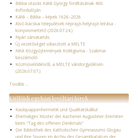
Bibliai utazás Káldi György fordításának 400.
évfordulóján
Káldi – Biblia – képek 1626–2026
Alsó-bácskai települések néprajzi-helyrajzi leírása -
könyvismertető (2026.07.24.)
Nyári zárvatartás
Új vezetőséget választott a MELTE
NKA Közgyűjtemények Kollégiuma - Szakmai
beszámoló
Közművelődésről, a MELTE vándorgyűlésén
(2026.07.07.)
Tovább ...
Külföldi egyházi levéltári hírek
Kaulquappenhermetik und Qualitätskalkül
Ehemaliges Kloster der Aachener Augustiner-Eremiten
beim “Tag des offenen Denkmals”
Die Bibliothek des Katholischen Gymnasiums Glogau
und ihre Spuren im Archiv des Gesamtkatalogs der