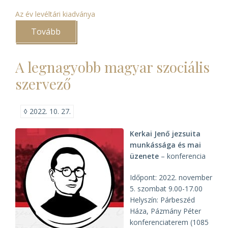
Az év levéltári kiadványa
Tovább
(Egyházi
levéltárak
„Az
év
A legnagyobb magyar szociális
levéltári
kiadványa”
szervező
2022.
évi
díjazottjai
között)
◊
2022. 10. 27.
Kerkai Jenő jezsuita
munkássága és mai
üzenete
– konferencia
Időpont: 2022. november
5. szombat 9.00-17.00
Helyszín: Párbeszéd
Háza, Pázmány Péter
konferenciaterem (1085