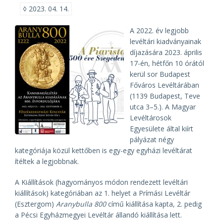
◊
2023. 04. 14.
A 2022. év legjobb
levéltári kiadványainak
díjazására 2023. április
17-én, hétfőn 10 órától
kerül sor Budapest
Főváros Levéltárában
(1139 Budapest, Teve
utca 3–5.). A Magyar
Levéltárosok
Egyesülete által kiírt
pályázat négy
kategóriája közül kettőben is egy-egy egyházi levéltárat
ítéltek a legjobbnak.
A Kiállítások (hagyományos módon rendezett levéltári
kiállítások) kategóriában az 1. helyet a Prímási Levéltár
(Esztergom)
Aranybulla 800
című kiállítása kapta, 2. pedig
a Pécsi Egyházmegyei Levéltár állandó kiállítása lett.