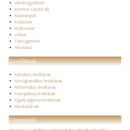
Vándorgyűlések
Kormos László-díj
Kiadványok
Eszközök
Ki kicsoda?
Linkek
Támogatóink
Hírolvasó
Levéltárak
Katolikus levéltárak
Görögkatolikus levéltárak
Református levéltárak
Evangélikus levéltárak
Egyéb egyházi levéltárak
Munkatársak
Támogatók