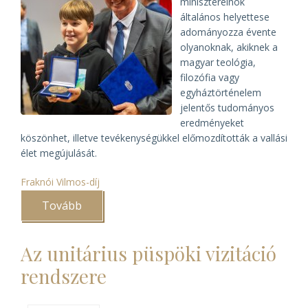
miniszterelnök
általános helyettese
adományozza évente
olyanoknak, akiknek a
magyar teológia,
filozófia vagy
egyháztörténelem
jelentős tudományos
eredményeket
köszönhet, illetve tevékenységükkel előmozdították a vallási
élet megújulását.
Fraknói Vilmos-díj
Tovább
(Fraknói
Vilmos-
díjat
kapott
Az unitárius püspöki vizitáció
Lakatos
Andor
rendszere
és
Lukácsi
Zoltán)