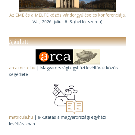
Az EME és a MELTE közös vándorgyűlése és konferenciája
,
Vác, 2026. július 6–8. (hétfő–szerda)
Ajánlott
arca.melte.hu
| Magyarországi egyházi levéltárak közös
segédlete
matricula.hu
| e-kutatás a magyarországi egyházi
levéltárakban