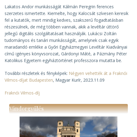
Lakatos Andor munkásságát Kálmán Peregrin ferences
szerzetes ismertette. Kiemelte, hogy Kalocsát szívesen keresik
fel a kutatók, mert mindig kedves, szakszerű fogadtatásban
részesülnek, de még többen vannak, akik a levéltár úttörő
jellegű digitális szolgáltatásait használják. Lukácsi Zoltán
tudományos és tanári munkásságát, amelynek csak egyik
maradandó emléke a Győri Egyházmegyei Levéltár Kiadványai
című igényes könyvsorozat, Gárdonyi Máté, a Pázmány Péter
Katolikus Egyetem egyháztörténet professzora mutatta be.
További részletek és fényképek:
Négyen vehették át a Fraknói
Vilmos-díjat Budapesten
, Magyar Kurír, 2023.11.09
Fraknói Vilmos-díj
Vándorgyűlés