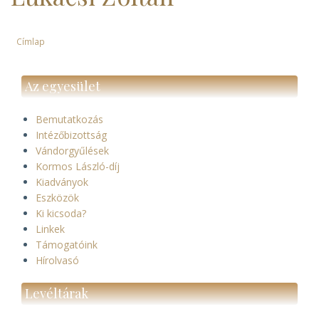
Címlap
Morzsa
Az egyesület
Bemutatkozás
Intézőbizottság
Vándorgyűlések
Kormos László-díj
Kiadványok
Eszközök
Ki kicsoda?
Linkek
Támogatóink
Hírolvasó
Levéltárak