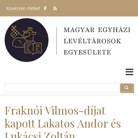
Ugrás
Kövessen minket
a
tartalomra
Search
Search
Fraknói Vilmos-díjat
kapott Lakatos Andor és
Lukácsi Zoltán