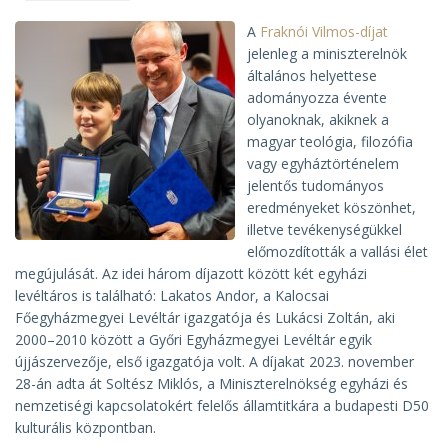
A
Fraknói Vilmos-díjat
jelenleg a miniszterelnök
általános helyettese
adományozza évente
olyanoknak, akiknek a
magyar teológia, filozófia
vagy egyháztörténelem
jelentős tudományos
eredményeket köszönhet,
illetve tevékenységükkel
előmozdították a vallási élet
megújulását. Az idei három díjazott között két egyházi
levéltáros is található: Lakatos Andor, a Kalocsai
Főegyházmegyei Levéltár igazgatója és Lukácsi Zoltán, aki
2000–2010 között a Győri Egyházmegyei Levéltár egyik
újjászervezője, első igazgatója volt. A díjakat 2023. november
28-án adta át Soltész Miklós, a Miniszterelnökség egyházi és
nemzetiségi kapcsolatokért felelős államtitkára a budapesti D50
kulturális központban.