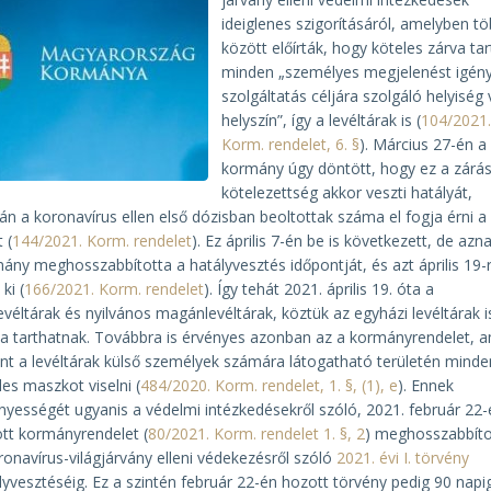
ideiglenes szigorításáról, amelyben t
között előírták, hogy köteles zárva tar
minden „személyes megjelenést igény
szolgáltatás céljára szolgáló helyiség
helyszín”, így a levéltárak is (
104/2021
Korm. rendelet, 6. §
). Március 27-én a
kormány úgy döntött, hogy ez a zárás
kötelezettség akkor veszti hatályát,
án a koronavírus ellen első dózisban beoltottak száma el fogja érni a
 (
144/2021. Korm. rendelet
). Ez április 7-én be is következett, de azn
ány meghosszabbította a hatályvesztés időpontját, és azt április 19-
 ki (
166/2021. Korm. rendelet
). Így tehát 2021. április 19. óta a
evéltárak és nyilvános magánlevéltárak, köztük az egyházi levéltárak i
va tarthatnak. Továbbra is érvényes azonban az a kormányrendelet, 
int a levéltárak külső személyek számára látogatható területén minde
les maszkot viselni (
484/2020. Korm. rendelet, 1. §, (1), e
). Ennek
nyességét ugyanis a védelmi intézkedésekről szóló, 2021. február 22-
tt kormányrendelet (
80/2021. Korm. rendelet 1. §, 2
) meghosszabbíto
ronavírus-világjárvány elleni védekezésről szóló
2021. évi I. törvény
lyvesztéséig. Ez a szintén február 22-én hozott törvény pedig 90 napi