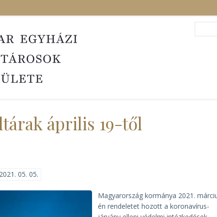
Search
Sea
tárak április 19-től
2021. 05. 05.
Magyarország kormánya 2021. márciu
én rendeletet hozott a koronavírus-
járvány elleni védelmi intézkedések