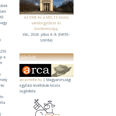
öbbek
tani
lő
Az EME és a MELTE közös
 vagy
vándorgyűlése és
.
konferenciája
,
Vác, 2026. július 6–8. (hétfő–
i
szerda)
 250
Ajánlott
ap a
re
s
amely
arca.melte.hu
| Magyarországi
nki
egyházi levéltárak közös
segédlete
én
tta
g