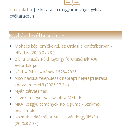
matricula.hu
| e-kutatás a magyarországi egyházi
levéltárakban
Egyházi levéltárak hírei
Mohács képi emlékeiről, az Ordasi alkotótáborban -
előadás (2026.07.28.)
Bibliai utazás Káldi György fordításának 400.
évfordulóján
Káldi – Biblia – képek 1626–2026
Alsó-bácskai települések néprajzi-helyrajzi leírása -
könyvismertető (2026.07.24.)
Nyári zárvatartás
Új vezetőséget választott a MELTE
NKA Közgyűjtemények Kollégiuma - Szakmai
beszámoló
Közművelődésről, a MELTE vándorgyűlésén
(2026.07.07.)