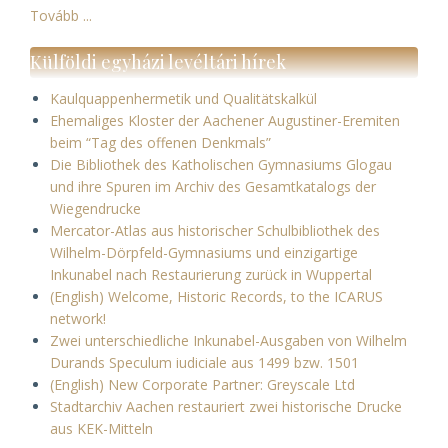
Tovább ...
Külföldi egyházi levéltári hírek
Kaulquappenhermetik und Qualitätskalkül
Ehemaliges Kloster der Aachener Augustiner-Eremiten
beim “Tag des offenen Denkmals”
Die Bibliothek des Katholischen Gymnasiums Glogau
und ihre Spuren im Archiv des Gesamtkatalogs der
Wiegendrucke
Mercator-Atlas aus historischer Schulbibliothek des
Wilhelm-Dörpfeld-Gymnasiums und einzigartige
Inkunabel nach Restaurierung zurück in Wuppertal
(English) Welcome, Historic Records, to the ICARUS
network!
Zwei unterschiedliche Inkunabel-Ausgaben von Wilhelm
Durands Speculum iudiciale aus 1499 bzw. 1501
(English) New Corporate Partner: Greyscale Ltd
Stadtarchiv Aachen restauriert zwei historische Drucke
aus KEK-Mitteln