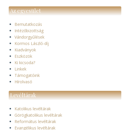
Az egyesület
Bemutatkozás
Intézőbizottság
Vándorgyűlések
Kormos László-díj
Kiadványok
Eszközök
Ki kicsoda?
Linkek
Támogatóink
Hírolvasó
Levéltárak
Katolikus levéltárak
Görögkatolikus levéltárak
Református levéltárak
Evangélikus levéltárak