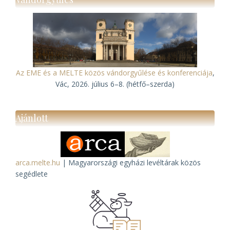
Az EME és a MELTE közös vándorgyűlése és konferenciája
,
Vác, 2026. július 6–8. (hétfő–szerda)
Ajánlott
arca.melte.hu
| Magyarországi egyházi levéltárak közös
segédlete