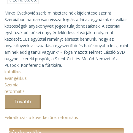
Mirko Cvetković szerb miniszterelnök kijelentése szerint
Szerbiában hamarosan vissza fogják adni az egyházak és vallási
közösségek anyakönyveit jogos tulajdonosaiknak. A szerbiai
egyházak püspökei nagy érdeklődéssel várják a folyamat
kezdetét. „Ez egyúttal reményt ébreszt bennünk, hogy az
anyakönyvek visszaadása egyszerűbb és hatékonyabb lesz, mint
aminek eddig tanúi vagyunk” – fogalmazott Német László SVD
nagybecskereki püspök, a Szent Cirill és Metód Nemzetközi
Püspöki Konferencia főtitkára.
katolikus
evangélikus
Szerbia
reformátis
Tovább
(Az
egyházi
anyakönyvek
visszaadása
Feliratkozás a következőre: reformátis
Szerbiában)
Vándorgyűlés