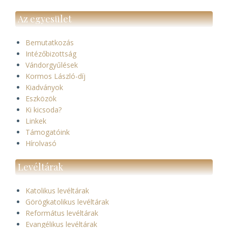
Az egyesület
Bemutatkozás
Intézőbizottság
Vándorgyűlések
Kormos László-díj
Kiadványok
Eszközök
Ki kicsoda?
Linkek
Támogatóink
Hírolvasó
Levéltárak
Katolikus levéltárak
Görögkatolikus levéltárak
Református levéltárak
Evangélikus levéltárak