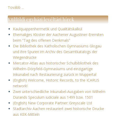
Tovább ...
Külföldi egyházi levéltári hírek
Kaulquappenhermetik und Qualitätskalkül
Ehemaliges Kloster der Aachener Augustiner-Eremiten
beim “Tag des offenen Denkmals”
Die Bibliothek des Katholischen Gymnasiums Glogau
und ihre Spuren im Archiv des Gesamtkatalogs der
Wiegendrucke
Mercator-Atlas aus historischer Schulbibliothek des
Wilhelm-Dörpfeld-Gymnasiums und einzigartige
Inkunabel nach Restaurierung zurück in Wuppertal
(English) Welcome, Historic Records, to the ICARUS
network!
Zwei unterschiedliche Inkunabel-Ausgaben von Wilhelm
Durands Speculum iudiciale aus 1499 bzw. 1501
(English) New Corporate Partner: Greyscale Ltd
Stadtarchiv Aachen restauriert zwei historische Drucke
aus KEK-Mitteln