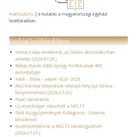
matricula.hu
| e-kutatás a magyarországi egyházi
levéltárakban
Egyházi levéltárak hírei
Mohács képi emlékeiről, az Ordasi alkotótáborban -
előadás (2026.07.28.)
Bibliai utazás Káldi György fordításának 400.
évfordulóján
Káldi – Biblia – képek 1626–2026
Alsó-bácskai települések néprajzi-helyrajzi leírása -
könyvismertető (2026.07.24.)
Nyári zárvatartás
Új vezetőséget választott a MELTE
NKA Közgyűjtemények Kollégiuma - Szakmai
beszámoló
Közművelődésről, a MELTE vándorgyűlésén
(2026.07.07.)