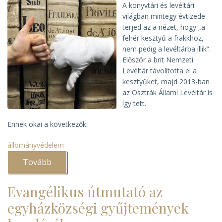
A könyvtári és levéltári
világban mintegy évtizede
terjed az a nézet, hogy „a
fehér kesztyű a frakkhoz,
nem pedig a levéltárba illik”.
Először a brit Nemzeti
Levéltár távolította el a
kesztyűket, majd 2013-ban
az Osztrák Állami Levéltár is
így tett.
Ennek okai a következők:
állományvédelem
Tovább
(Kesztyűvel
vagy
kesztyű
nélkül?)
Evangélikus útmutató az
egyházközségi gyűjtemények