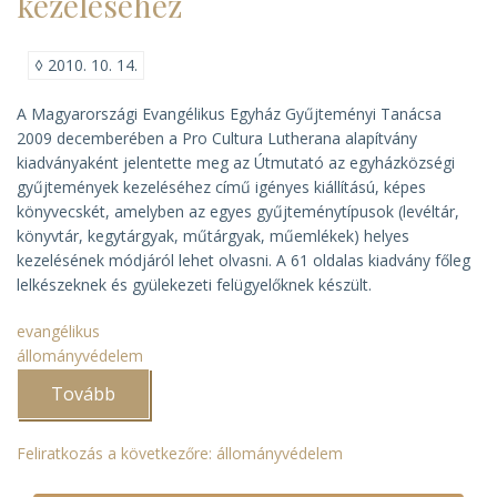
kezeléséhez
◊
2010. 10. 14.
A Magyarországi Evangélikus Egyház Gyűjteményi Tanácsa
2009 decemberében a Pro Cultura Lutherana alapítvány
kiadványaként jelentette meg az
Útmutató az egyházközségi
gyűjtemények kezeléséhez
című igényes kiállítású, képes
könyvecskét, amelyben az egyes gyűjteménytípusok (levéltár,
könyvtár, kegytárgyak, műtárgyak, műemlékek) helyes
kezelésének módjáról lehet olvasni. A 61 oldalas kiadvány főleg
lelkészeknek és gyülekezeti felügyelőknek készült.
evangélikus
állományvédelem
Tovább
(Evangélikus
útmutató
az
egyházközségi
Feliratkozás a következőre: állományvédelem
gyűjtemények
kezeléséhez)