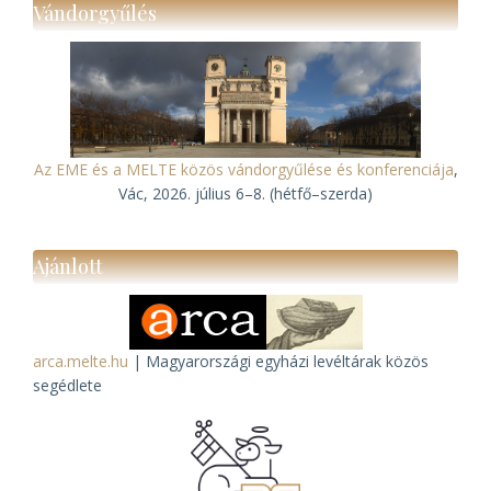
Vándorgyűlés
Az EME és a MELTE közös vándorgyűlése és konferenciája
,
Vác, 2026. július 6–8. (hétfő–szerda)
Ajánlott
arca.melte.hu
| Magyarországi egyházi levéltárak közös
segédlete