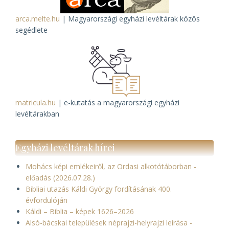
arca.melte.hu
| Magyarországi egyházi levéltárak közös
segédlete
matricula.hu
| e-kutatás a magyarországi egyházi
levéltárakban
Egyházi levéltárak hírei
Mohács képi emlékeiről, az Ordasi alkotótáborban -
előadás (2026.07.28.)
Bibliai utazás Káldi György fordításának 400.
évfordulóján
Káldi – Biblia – képek 1626–2026
Alsó-bácskai települések néprajzi-helyrajzi leírása -