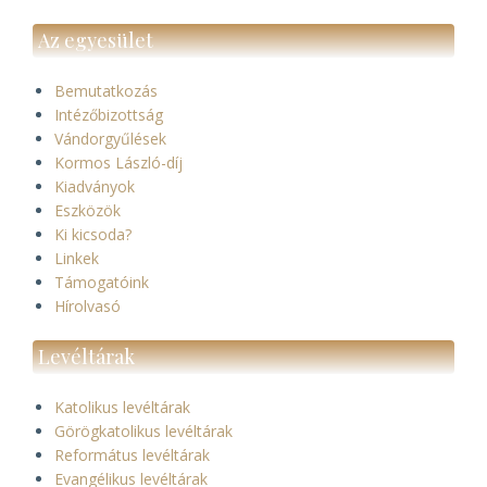
Az egyesület
Bemutatkozás
Intézőbizottság
Vándorgyűlések
Kormos László-díj
Kiadványok
Eszközök
Ki kicsoda?
Linkek
Támogatóink
Hírolvasó
Levéltárak
Katolikus levéltárak
Görögkatolikus levéltárak
Református levéltárak
Evangélikus levéltárak