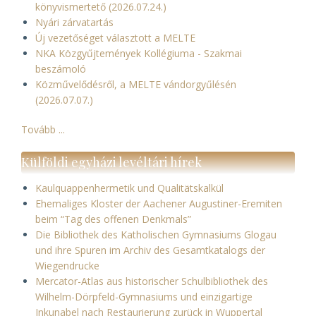
könyvismertető (2026.07.24.)
Nyári zárvatartás
Új vezetőséget választott a MELTE
NKA Közgyűjtemények Kollégiuma - Szakmai
beszámoló
Közművelődésről, a MELTE vándorgyűlésén
(2026.07.07.)
Tovább ...
Külföldi egyházi levéltári hírek
Kaulquappenhermetik und Qualitätskalkül
Ehemaliges Kloster der Aachener Augustiner-Eremiten
beim “Tag des offenen Denkmals”
Die Bibliothek des Katholischen Gymnasiums Glogau
und ihre Spuren im Archiv des Gesamtkatalogs der
Wiegendrucke
Mercator-Atlas aus historischer Schulbibliothek des
Wilhelm-Dörpfeld-Gymnasiums und einzigartige
Inkunabel nach Restaurierung zurück in Wuppertal