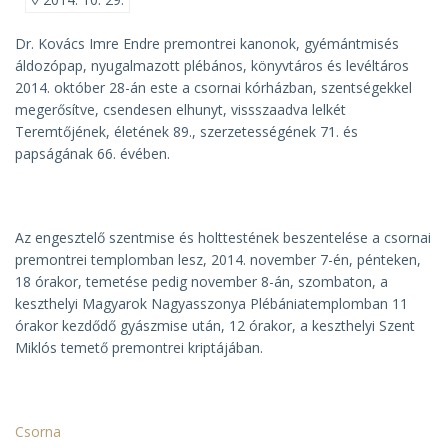
Dr. Kovács Imre Endre premontrei kanonok, gyémántmisés
áldozópap, nyugalmazott plébános, könyvtáros és levéltáros
2014. október 28-án este a csornai kórházban, szentségekkel
megerősítve, csendesen elhunyt, vissszaadva lelkét
Teremtőjének, életének 89., szerzetességének 71. és
papságának 66. évében.
Az engesztelő szentmise és holttestének beszentelése a csornai
premontrei templomban lesz, 2014. november 7-én, pénteken,
18 órakor, temetése pedig november 8-án, szombaton, a
keszthelyi Magyarok Nagyasszonya Plébániatemplomban 11
órakor kezdődő gyászmise után, 12 órakor, a keszthelyi Szent
Miklós temető premontrei kriptájában.
Csorna