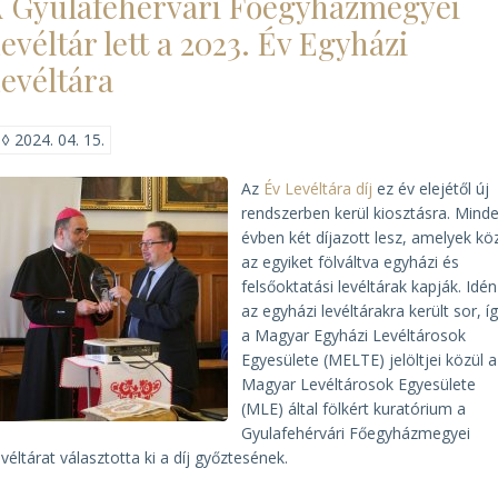
 Gyulafehérvári Főegyházmegyei
evéltár lett a 2023. Év Egyházi
evéltára
◊
2024. 04. 15.
Az
Év Levéltára díj
ez év elejétől új
rendszerben kerül kiosztásra. Mind
évben két díjazott lesz, amelyek kö
az egyiket fölváltva egyházi és
felsőoktatási levéltárak kapják. Idén
az egyházi levéltárakra került sor, í
a Magyar Egyházi Levéltárosok
Egyesülete (MELTE) jelöltjei közül a
Magyar Levéltárosok Egyesülete
(MLE) által fölkért kuratórium a
Gyulafehérvári Főegyházmegyei
véltárat választotta ki a díj győztesének.