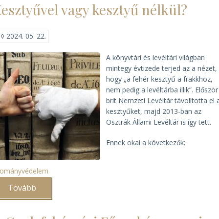
esztyűvel vagy kesztyű nélkül?
Damásdi
Zoltán)
◊
2024. 05. 22.
A könyvtári és levéltári világban
mintegy évtizede terjed az a nézet,
hogy „a fehér kesztyű a frakkhoz,
nem pedig a levéltárba illik”. Először
brit Nemzeti Levéltár távolította el 
kesztyűket, majd 2013-ban az
Osztrák Állami Levéltár is így tett.
Ennek okai a következők:
llományvédelem
Tovább
(Kesztyűvel
vagy
kesztyű
nélkül?)