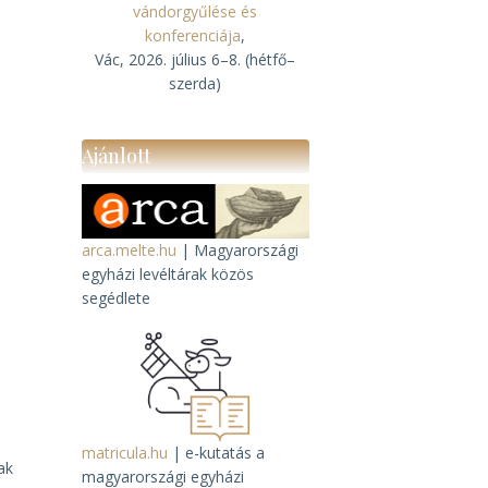
vándorgyűlése és
konferenciája
,
Vác, 2026. július 6–8. (hétfő–
szerda)
Ajánlott
arca.melte.hu
| Magyarországi
egyházi levéltárak közös
segédlete
matricula.hu
| e-kutatás a
ak
magyarországi egyházi