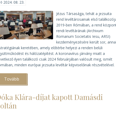
◊
2024. 08. 23.
Jézus Társasága, tehát a jezsuita
rend levél­táro­sa­inak első talál­ko­zój
2019-ben Rómában, a rend központ
rendi levéltárának (Archivum
Romanum Societatis Iesu, ARSI)
kezdeményezésére került sor, anna
stratégiának keretében, amely előtérbe helyezi a renden belüli
yüttműködést és hálózatépítést. A koronavírus-járvány miatt a
vetkező ilyen találkozó csak 2024 februárjában valósult meg, ismét
mában, minden európai jezsuita levéltár képviselőinak részvételével.
Tovább
(Európai
jezsuita
levéltárosok
találkozója
óka Klára-díjat kapott Damásdi
Rómában)
oltán