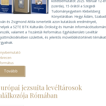
kötetbemutatót 2025. február 12-é
(szerda), 15 órától a Szegedi
Tudományegyetem Klebelsberg
Könyvtárában. Hegyi Ádám, Szabad
tván és Zsigmond Attila ismertetik azon kutatások eredményeit,
elyek a SZTE BTK Kulturális Örökség és Humán Információtudomán
nszék, valamint a Tiszántúli Református Egyházkerületi Levéltár
yüttműködésében születtek, és jelentős művelődéstörténeti témáka
rgyalnak.
önyvbemutató
ebrecen
formátus
Tovább
(A
protestáns
művelődéstörténet
szegedi
urópai jezsuita levéltárosok
és
debreceni
alálkozója Rómában
eredményei)