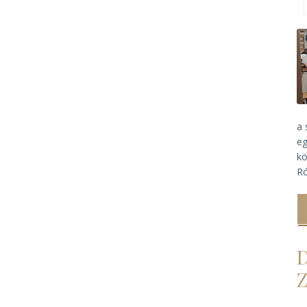
a 
eg
kö
Ró
D
Z