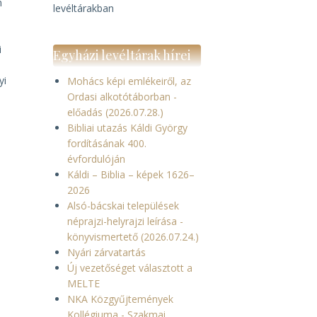
n
levéltárakban
i
Egyházi levéltárak hírei
yi
Mohács képi emlékeiről, az
Ordasi alkotótáborban -
t
előadás (2026.07.28.)
Bibliai utazás Káldi György
fordításának 400.
évfordulóján
Káldi – Biblia – képek 1626–
2026
Alsó-bácskai települések
néprajzi-helyrajzi leírása -
könyvismertető (2026.07.24.)
Nyári zárvatartás
Új vezetőséget választott a
MELTE
NKA Közgyűjtemények
Kollégiuma - Szakmai