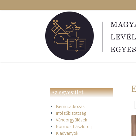
Ugrás
a
tartalomra
E
Az egyesület
Bemutatkozás
Intézőbizottság
Vándorgyűlések
Kormos László-díj
Kiadványok