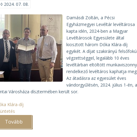
◊
2024. 07. 08.
Damásdi Zoltán, a Pécsi
Egyházmegyei Levéltár levéltárosa
kapta idén, 2024-ben a Magyar
Levéltárosok Egyesülete által
kiosztott három Dóka Klára-díj
egyikét. A díjat szakirányú felsőfokú
végzettséggel, legalább 10 éves
levéltárban eltöltött munkaviszonny
rendelkező levéltáros kaphatja meg
Az átadásra az egyesület éves
vándorgyűlésén, 2024. július 1-én, 
ntai Városháza dísztermében került sor.
ka Klára-díj
tüntetés
Tovább
(Dóka
Klára-
díjat
kapott