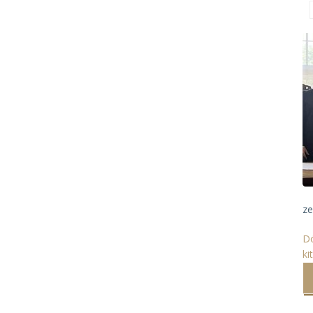
ze
Dó
ki