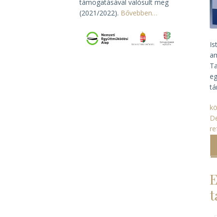
támogatásával valósult meg
(2021/2022).
Bővebben…
Is
am
Ta
eg
tá
k
D
re
E
t