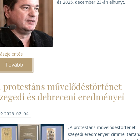
és 2025. december 23-án elhunyt.
ászjelentés
Tovább
(Elhunyt
Szabadi
István)
 protestáns művelődéstörténet
zegedi és debreceni eredményei
◊
2025. 02. 04.
„A protestáns művelődés­törté­net
szegedi eredményei” címmel tartan