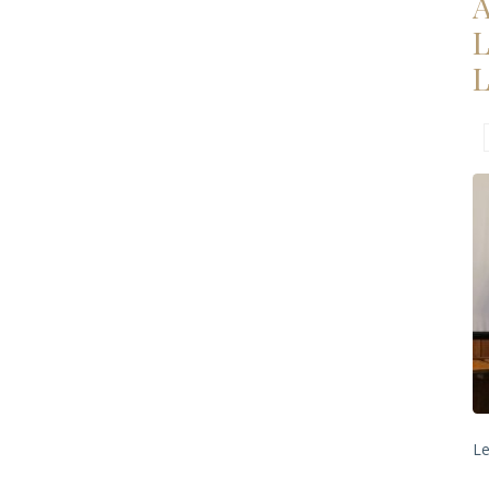
A
L
L
Le