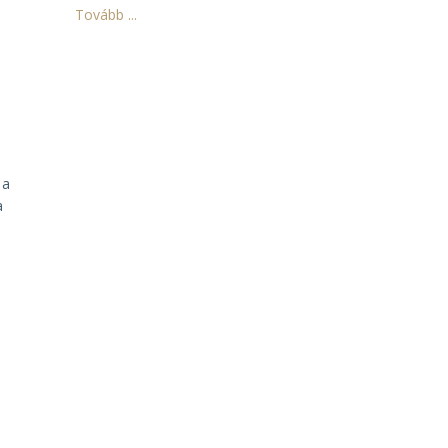
Tovább ...
 a
a