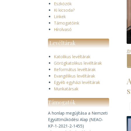
Eszközök
Ki kicsoda?
Linkek
Támogatóink
Hírolvasó
Levéltárak
gy
Katolikus levéltárak
Görögkatolikus levéltárak
Református levéltárak
Evangélikus levéltárak
A
Egyéb egyházi levéltárak
s
Munkatársak
Támogatók
A honlap megújítása a Nemzeti
Együttműködési Alap (NEAO-
KP-1-2021-2-1455)