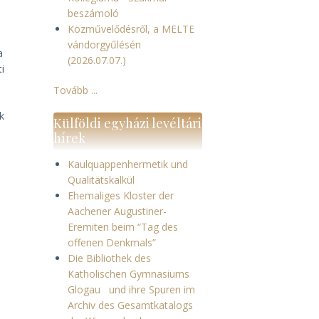
beszámoló
Közművelődésről, a MELTE
vándorgyűlésén
a
(2026.07.07.)
i
Tovább ...
k
Külföldi egyházi levéltári
hírek
Kaulquappenhermetik und
Qualitätskalkül
Ehemaliges Kloster der
Aachener Augustiner-
Eremiten beim “Tag des
offenen Denkmals”
Die Bibliothek des
Katholischen Gymnasiums
Glogau und ihre Spuren im
Archiv des Gesamtkatalogs