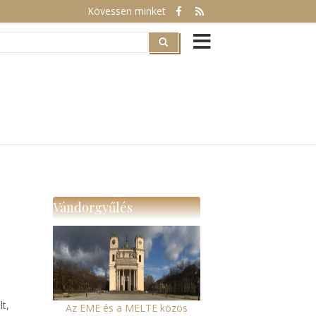
Kövessen minket
rch
Vándorgyűlés
lt,
Az EME és a MELTE közös