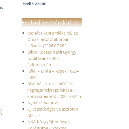
levéltárakban
ők
Egyházi levéltárak hírei
Mohács képi emlékeiről, az
Ordasi alkotótáborban -
előadás (2026.07.28.)
Bibliai utazás Káldi György
fordításának 400.
évfordulóján
Káldi – Biblia – képek 1626–
2026
Alsó-bácskai települések
néprajzi-helyrajzi leírása -
könyvismertető (2026.07.24.)
Nyári zárvatartás
E
Új vezetőséget választott a
MELTE
NKA Közgyűjtemények
Kollégiuma - Szakmai