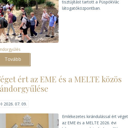
tisztújítást tartott a PüspökVác
látogatóközpontban.
ndorgyűlés
Tovább
(Új
vezetőséget
választott
a
éget ért az EME és a MELTE közös
MELTE)
ándorgyűlése
◊
2026. 07. 09.
Emlékezetes kirándulással ért vége
az EME és a MELTE 2026. évi