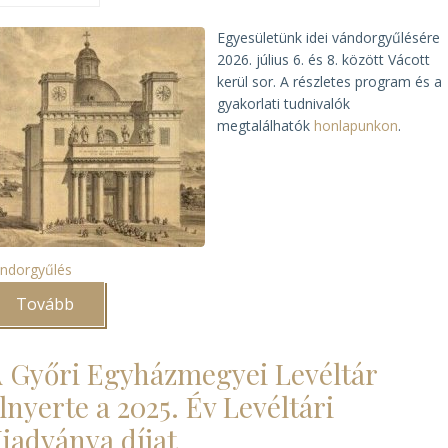
Egyesületünk idei vándorgyűlésére
2026. július 6. és 8. között Vácott
kerül sor. A részletes program és a
gyakorlati tudnivalók
megtalálhatók
honlapunkon
.
ndorgyűlés
Tovább
(Vácott
tartja
vándorgyűlését
a
 Győri Egyházmegyei Levéltár
MELTE)
lnyerte a 2025. Év Levéltári
iadványa díjat