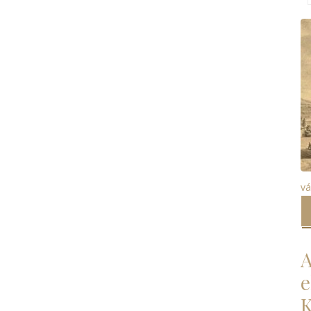
vá
A
e
K