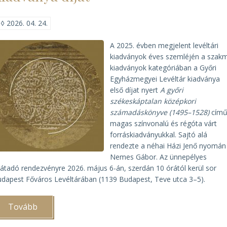
◊
2026. 04. 24.
A 2025. évben megjelent levéltári
kiadványok éves szemléjén a szak
kiadványok kategóriában a Győri
Egyházmegyei Levéltár kiadványa
első díjat nyert
A győri
székeskáptalan középkori
számadáskönyve (1495–1528)
cím
magas színvonalú és régóta várt
forráskiadványukkal. Sajtó alá
rendezte a néhai Házi Jenő nyomán
Nemes Gábor. Az ünnepélyes
játadó rendezvényre 2026. május 6-án, szerdán 10 órától kerül sor
dapest Főváros Levéltárában (1139 Budapest, Teve utca 3–5).
Tovább
(A
Győri
Egyházmegyei