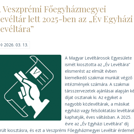
Levéltár
 Veszprémi Főegyházmegyei
elnyerte
a
evéltár lett 2025-ben az „Év Egyházi
2025.
Év
evéltára”
Levéltári
Kiadványa
díjat)
◊
2026. 03. 13.
A Magyar Levéltárosok Egyesülete
ismét kiosztotta az „Év Levéltára”
elismerést az elmúlt évben
kiemelkedő szakmai munkát végző
intézmények számára. A szakmai
társszervezetek ajánlásai alapján k
díjat osztanak ki. Az egyiket a
nagyobb közlevéltárak, a másikat
egyházi vagy felsőoktatási levéltár
kaphatják, éves váltásban. A 2025.
évre az „Év Egyházi Levéltára” díj
rült kiosztásra, és ezt a Veszprémi Főegyházmegyei Levéltár érdemel