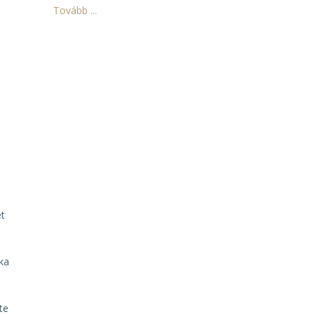
Tovább ...
ét
aka
te