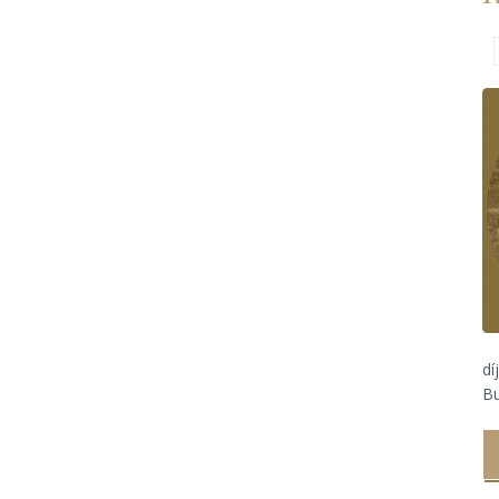
dí
Bu