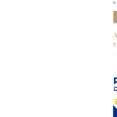
ki 
A
e