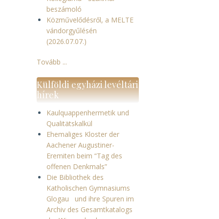
beszámoló
Közművelődésről, a MELTE
vándorgyűlésén
(2026.07.07.)
Tovább ...
Külföldi egyházi levéltári
hírek
Kaulquappenhermetik und
Qualitätskalkül
Ehemaliges Kloster der
Aachener Augustiner-
Eremiten beim “Tag des
offenen Denkmals”
Die Bibliothek des
Katholischen Gymnasiums
Glogau und ihre Spuren im
Archiv des Gesamtkatalogs