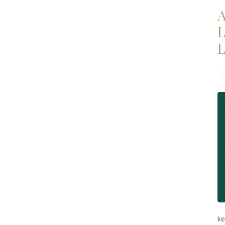
A
L
L
ke