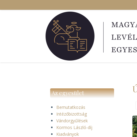
Ugrás
a
tartalomra
Ú
Az egyesület
Bemutatkozás
Intézőbizottság
Vándorgyűlések
Kormos László-díj
Kiadványok