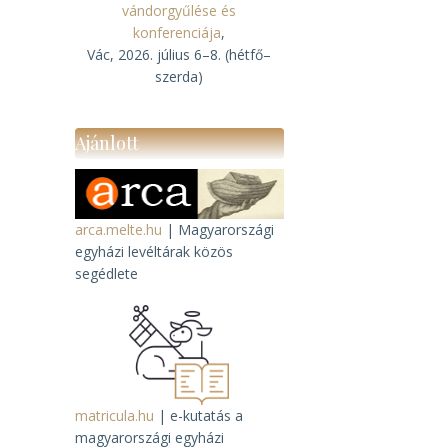
vándorgyűlése és
konferenciája
,
Vác, 2026. július 6–8. (hétfő–
szerda)
Ajánlott
arca.melte.hu
| Magyarországi
egyházi levéltárak közös
segédlete
t
matricula.hu
| e-kutatás a
magyarországi egyházi