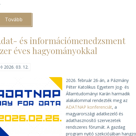
.
Tovább
(A
Veszprémi
Főegyházmegyei
Levéltár
dat- és információmenedzsment
lett
2025-
zer éves hagyományokkal
ben
az
„Év
Egyházi
◊
2026. 03. 12.
Levéltára”)
2026. február 26-án, a Pázmány
Péter Katolikus Egyetem Jog- és
Államtudományi Karán harmadik
alakalommal rendezték meg az
ADATNAP konferenciát
, a
magyarországi adatkezelő és
adathasznosító szervezetek
rendszeres fórumát. A gazdag
program nyitó szekciójában hangzo