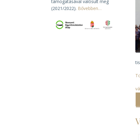
támogatásával valósult meg
(2021/2022).
Bővebben…
ti
To
vá
V