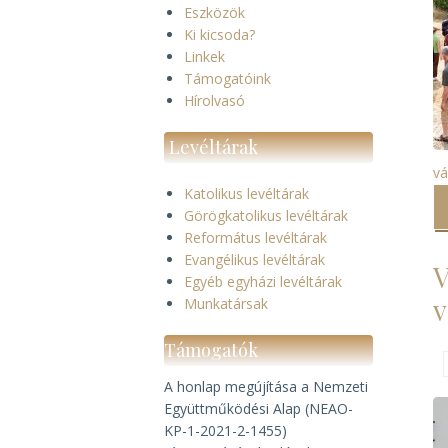
Eszközök
Ki kicsoda?
Linkek
Támogatóink
Hírolvasó
Levéltárak
vá
Katolikus levéltárak
Görögkatolikus levéltárak
Református levéltárak
Evangélikus levéltárak
V
Egyéb egyházi levéltárak
v
Munkatársak
Támogatók
A honlap megújítása a Nemzeti
Együttműködési Alap (NEAO-
KP-1-2021-2-1455)