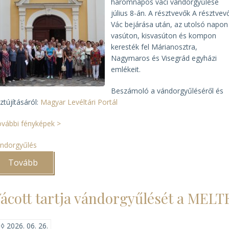
háromnapos váci vándorgyűlése
július 8-án. A résztvevők
A résztvev
Vác bejárása után,
az utolsó napon
vasúton, kisvasúton és kompon
keresték fel Márianosztra,
Nagymaros és Visegrád egyházi
emlékeit.
Beszámoló a vándorgyűléséről és
sztújításáról:
Magyar Levéltári Portál
vábbi fényképek >
ndorgyűlés
Tovább
(Véget
ért
az
EME
ácott tartja vándorgyűlését a MELT
és
a
MELTE
közös
◊
2026. 06. 26.
vándorgyűlése)