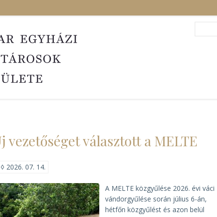
Search
Sea
j vezetőséget választott a MELTE
◊
2026. 07. 14.
A MELTE közgyűlése 2026. évi váci
vándorgyűlése során július 6-án,
hétfőn közgyűlést és azon belül