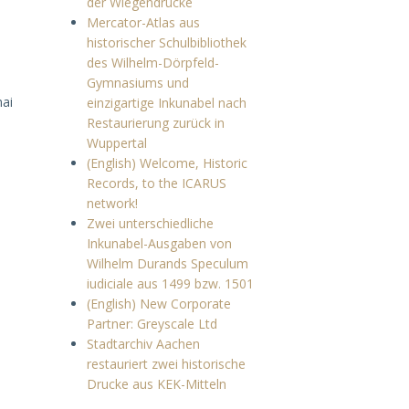
der Wiegendrucke
Mercator-Atlas aus
historischer Schulbibliothek
des Wilhelm-Dörpfeld-
Gymnasiums und
mai
einzigartige Inkunabel nach
Restaurierung zurück in
Wuppertal
(English) Welcome, Historic
Records, to the ICARUS
ű
network!
Zwei unterschiedliche
Inkunabel-Ausgaben von
Wilhelm Durands Speculum
iudiciale aus 1499 bzw. 1501
(English) New Corporate
Partner: Greyscale Ltd
Stadtarchiv Aachen
restauriert zwei historische
Drucke aus KEK-Mitteln