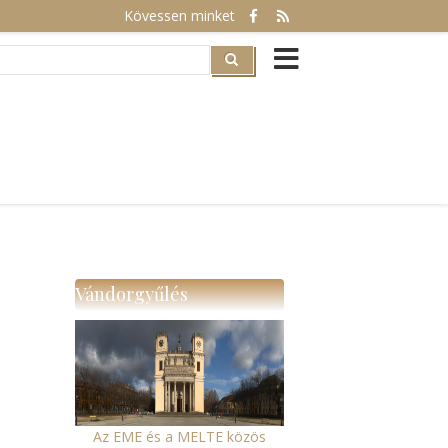
Kövessen minket
rch
Vándorgyűlés
Az EME és a MELTE közös