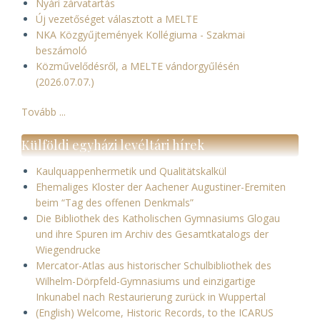
Nyári zárvatartás
Új vezetőséget választott a MELTE
NKA Közgyűjtemények Kollégiuma - Szakmai
beszámoló
Közművelődésről, a MELTE vándorgyűlésén
(2026.07.07.)
Tovább ...
Külföldi egyházi levéltári hírek
Kaulquappenhermetik und Qualitätskalkül
Ehemaliges Kloster der Aachener Augustiner-Eremiten
beim “Tag des offenen Denkmals”
Die Bibliothek des Katholischen Gymnasiums Glogau
und ihre Spuren im Archiv des Gesamtkatalogs der
Wiegendrucke
Mercator-Atlas aus historischer Schulbibliothek des
Wilhelm-Dörpfeld-Gymnasiums und einzigartige
Inkunabel nach Restaurierung zurück in Wuppertal
(English) Welcome, Historic Records, to the ICARUS