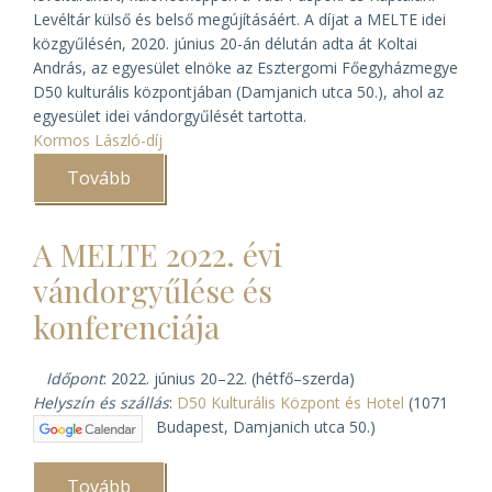
Levéltár külső és belső megújításáért. A díjat a MELTE idei
közgyűlésén, 2020. június 20-án délután adta át Koltai
András, az egyesület elnöke az Esztergomi Főegyházmegye
D50 kulturális központjában (Damjanich utca 50.), ahol az
egyesület idei vándorgyűlését tartotta.
Kormos László-díj
Tovább
(Kormos
László-
díjat
kapott
A MELTE 2022. évi
Varga
Lajos
vándorgyűlése és
váci
segédpüspök)
konferenciája
Időpont
: 2022. június 20–22. (hétfő–szerda)
Helyszín és szállás
:
D50 Kulturális Központ és Hotel
(1071
Budapest, Damjanich utca 50.)
Tovább
(A