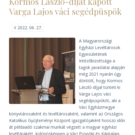
Kormos László-díjat kapott
Levéltárban)
Varga Lajos váci segédpüspök
◊
2022. 06. 27.
A Magyarországi
Egyházi Levéltárosok
Egyesületének
Intézőbizottsága a
tagok javaslatai alapján
még 2021 nyarán úgy
döntött, hogy Kormos
László-díjjal tünteti ki
Varga Lajos váci
segédpüspököt, aki a
Váci Egyházmegye
könyvtárosaként és levéltárosaként, valamint az Országos
Katolikus Gyűjteményi Központ igazgatójaként hosszú időn
át példaadó szakmai munkát végzett a magyar egyházi
levéltárakért, különösképpen a Váci Püspöki és Káptalani