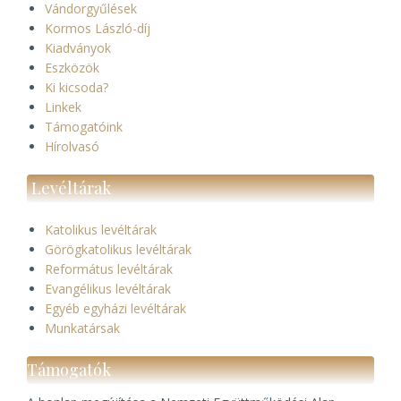
Vándorgyűlések
Kormos László-díj
Kiadványok
Eszközök
Ki kicsoda?
Linkek
Támogatóink
Hírolvasó
Levéltárak
Katolikus levéltárak
Görögkatolikus levéltárak
Református levéltárak
Evangélikus levéltárak
Egyéb egyházi levéltárak
Munkatársak
Támogatók