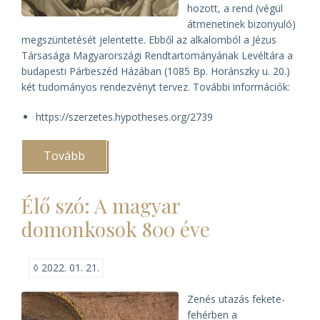
hozott, a rend (végül
átmenetinek bizonyuló)
megszüntetését jelentette. Ebből az alkalomból a Jézus
Társasága Magyarországi Rendtartományának Levéltára a
budapesti Párbeszéd Házában (1085 Bp. Horánszky u. 20.)
két tudományos rendezvényt tervez. További információk:
https://szerzetes.hypotheses.org/2739
Tovább
(Tudományos
rendezvények
a
Jézus
Élő szó: A magyar
Társasága
feloszlatásának
domonkosok 800 éve
250.
évfordulóján)
◊
2022. 01. 21.
Zenés utazás fekete-
fehérben a