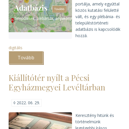
portálja, amely egyúttal
közös kutatási felületté
vált, és egy plébánia- és
településtörténeti
adatbázis is kapcsolódik
hozzá.
digitális
Tovább
(Megújult
az
egyházi
levéltárak
Kiállítótér nyílt a Pécsi
közös
e-
Egyházmegyei Levéltárban
kutatási
felülete)
◊
2022. 06. 29.
Keresztény hitünk és
történelmünk
legrégebbi írásos