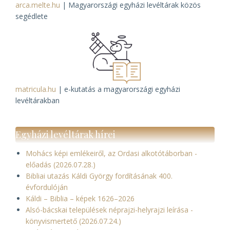
arca.melte.hu
| Magyarországi egyházi levéltárak közös
segédlete
matricula.hu
| e-kutatás a magyarországi egyházi
levéltárakban
Egyházi levéltárak hírei
Mohács képi emlékeiről, az Ordasi alkotótáborban -
előadás (2026.07.28.)
Bibliai utazás Káldi György fordításának 400.
évfordulóján
Káldi – Biblia – képek 1626–2026
Alsó-bácskai települések néprajzi-helyrajzi leírása -
könyvismertető (2026.07.24.)