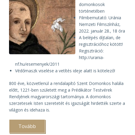
domonkosok
történetében
Filmbemutató: Uránia
Nemzeti Filmszínház,
2022. január 28., 18 óra
A belépés díjtalan, de
regisztrációhoz kötött!
Regisztráció:
http://urania-
nf.hu/esemenyek/2011
Védőmaszk viselése a vetítés ideje alatt is kötelező!
800 éve, közvetlenül a rendalapító Szent Domonkos halála
előtt, 1221-ben született meg a Prédikátor Testvérek
Rendjének magyarországi tartománya. A domonkos
szerzetesek Isten szeretetét és igazságát hirdették szerte a
világon és idehaza is.
Tovább
(Élő
szó: