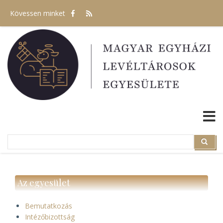
Ugrás
Kövessen minket
a
tartalomra
Search
Search
Az egyesület
Bemutatkozás
Intézőbizottság