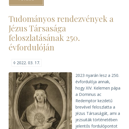
MELTE
2022.
évi
Tudományos rendezvények a
vándorgyűlése
és
Jézus Társasága
konferenciája)
feloszlatásának 250.
évfordulóján
◊
2022. 03. 17.
2023 nyarán lesz a 250.
évfordulója annak,
hogy XIV. Kelemen pápa
a Dominus ac
Redemptor kezdetű
brevével feloszlatta a
Jézus Társaságát, ami a
jezsuiták történetében
jelentős fordulópontot