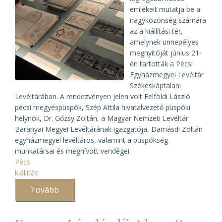
emlékeit mutatja be a
nagyközönség számára
az a kiállítási tér,
amelynek ünnepélyes
megnyitóját június 21-
én tartották a Pécsi
Egyházmegyei Levéltár
Székeskáptalani
Levéltárában. A rendezvényen jelen volt Felföldi László
pécsi megyéspüspök, Szép Attila hivatalvezető püspöki
helynök, Dr. Gőzsy Zoltán, a Magyar Nemzeti Levéltár
Baranyai Megyei Levéltárának igazgatója, Damásdi Zoltán
egyházmegyei levéltáros, valamint a püspökség
munkatársai és meghívott vendégei.
Pécs
kiállítás
Tovább
(Kiállítótér
nyílt
a
Pécsi
Egyházmegyei