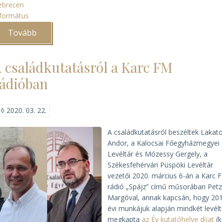
ebrecen
formátus
Tovább
(Debreceni
anyakönyvek
kereshető
adatbázisa
 családkutatásról a Karc FM
a
világhálón)
ádióban
◊
2020. 03. 22.
A családkutatásról beszéltek Lakat
Andor, a Kalocsai Főegyházmegyei
Levéltár és Mózessy Gergely, a
Székesfehérvári Püspöki Levéltár
vezetői 2020. március 6-án a Karc 
rádió „Spájz” című műsorában Pet
Margóval, annak kapcsán, hogy 201
évi munkájuk alapján mindkét levélt
megkapta
az Év kutatóhelye díjat
(k