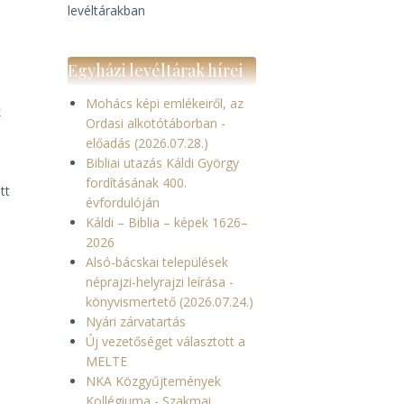
levéltárakban
Egyházi levéltárak hírei
Mohács képi emlékeiről, az
k
Ordasi alkotótáborban -
előadás (2026.07.28.)
Bibliai utazás Káldi György
fordításának 400.
tt
évfordulóján
Káldi – Biblia – képek 1626–
2026
Alsó-bácskai települések
néprajzi-helyrajzi leírása -
könyvismertető (2026.07.24.)
Nyári zárvatartás
Új vezetőséget választott a
MELTE
NKA Közgyűjtemények
Kollégiuma - Szakmai