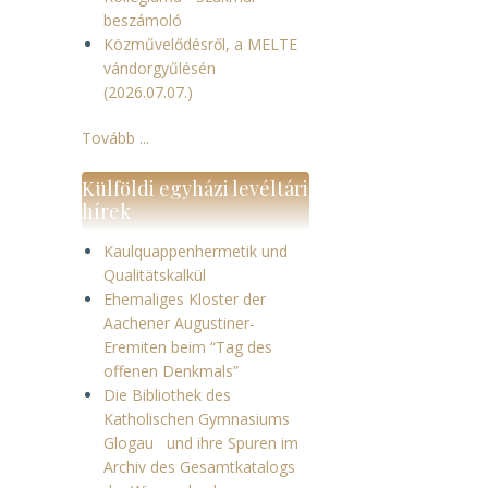
beszámoló
Közművelődésről, a MELTE
vándorgyűlésén
(2026.07.07.)
Tovább ...
Külföldi egyházi levéltári
hírek
Kaulquappenhermetik und
Qualitätskalkül
Ehemaliges Kloster der
Aachener Augustiner-
Eremiten beim “Tag des
offenen Denkmals”
Die Bibliothek des
Katholischen Gymnasiums
Glogau und ihre Spuren im
Archiv des Gesamtkatalogs