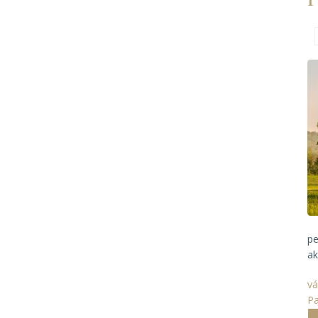
pe
ak
vá
P