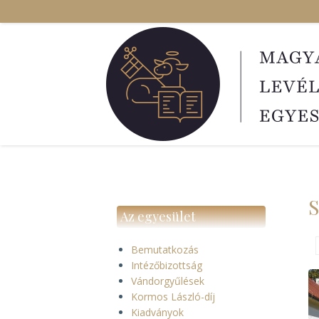
Ugrás
a
tartalomra
S
Az egyesület
Bemutatkozás
Intézőbizottság
Vándorgyűlések
Kormos László-díj
Kiadványok