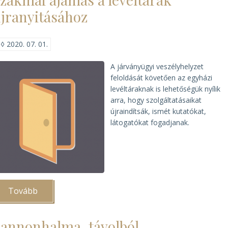
kezeléséhez)
jranyitásához
◊
2020. 07. 01.
A járványügyi veszélyhelyzet
feloldását követően az egyházi
levéltáraknak is lehetőségük nyílik
arra, hogy szolgáltatásaikat
újraindítsák, ismét kutatókat,
látogatókat fogadjanak.
Tovább
(Szakmai
ajánlás
a
levéltárak
annonhalma, távolból
újranyitásához)