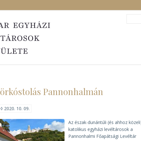
Search
Sea
örkóstolás Pannonhalmán
◊
2020. 10. 09.
Az észak-dunántúli (és ahhoz közeli
katolikus egyházi levéltárosok a
Pannonhalmi Főapátsági Levéltár