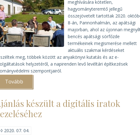
meghívására kötetlen,
hagyományteremtő jellegű
összejövetelt tartottak 2020. októb
8-án, Pannonhalmán, az apátsági
majorban, ahol az újonnan megnyíl
bencés apátsági sörfőzde
termékeinek megismerése mellett
aktuális szakmai kérdéseket
széltek meg, többek között az anyakönyvi kutatás és az e-
olgáltatások helyzetéről, a napirenden levő levéltári építkezések
lományvédelmi szempontjairól.
Tovább
(Sörkóstolás
Pannonhalmán)
jánlás készült a digitális iratok
ezeléséhez
◊
2020. 07. 04.