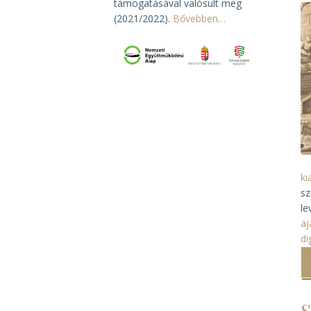
támogatásával valósult meg
(2021/2022).
Bővebben…
ki
sz
le
aj
di
S