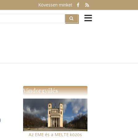
Kövessen minket
rch
Vándorgyűlés
)
Az EME és a MELTE közös