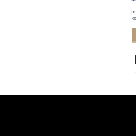
m
30
Ol