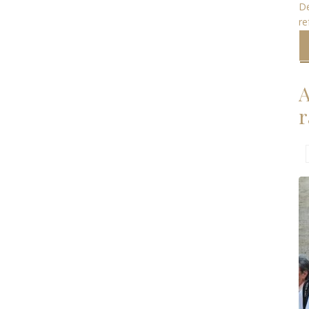
D
re
A
r