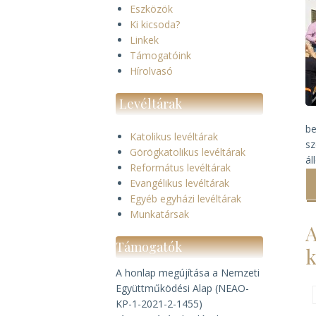
Eszközök
Ki kicsoda?
Linkek
Támogatóink
Hírolvasó
Levéltárak
be
Katolikus levéltárak
sz
Görögkatolikus levéltárak
ál
Református levéltárak
Evangélikus levéltárak
Egyéb egyházi levéltárak
Munkatársak
A
Támogatók
k
A honlap megújítása a Nemzeti
Együttműködési Alap (NEAO-
KP-1-2021-2-1455)