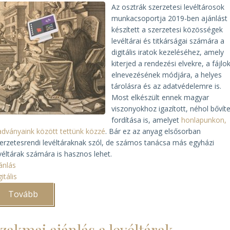
Az osztrák szerzetesi levéltárosok
munkacsoportja 2019-ben ajánlást
készített a szerzetesi közösségek
levéltárai és titkárságai számára a
digitális iratok kezeléséhez, amely
kiterjed a rendezési elvekre, a fájlo
elnevezésének módjára, a helyes
tárolásra és az adatvédelemre is.
Most elkészült ennek magyar
viszonyokhoz igazított, néhol bővíte
fordítása is, amelyet
honlapunkon,
adványaink között tettünk közzé
. Bár ez az anyag elsősorban
erzetesrendi levéltáraknak szól, de számos tanácsa más egyházi
véltárak számára is hasznos lehet.
ánlás
gitális
Tovább
(Ajánlás
készült
a
digitális
zakmai ajánlás a levéltárak
iratok