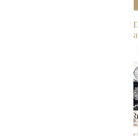
D
a
e-