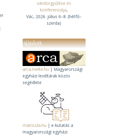
vándorgyűlése és
konferenciája
,
er
Vác, 2026. július 6–8. (hétfő–
szerda)
t
Ajánlott
arca.melte.hu
| Magyarországi
egyházi levéltárak közös
segédlete
matricula.hu
| e-kutatás a
magyarországi egyházi