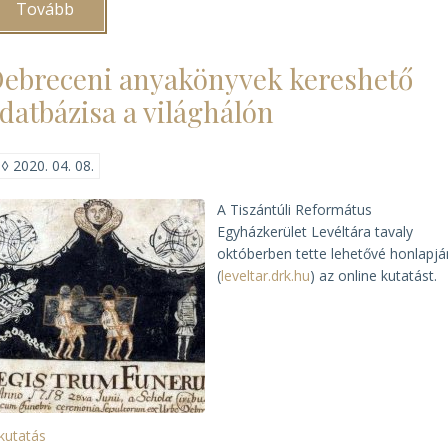
Tovább
(Pannonhalma,
távolból)
ebreceni anyakönyvek kereshető
datbázisa a világhálón
◊
2020. 04. 08.
A Tiszántúli Református
Egyházkerület Levéltára tavaly
októberben tette lehetővé honlapjá
(
leveltar.drk.hu
) az online kutatást.
kutatás