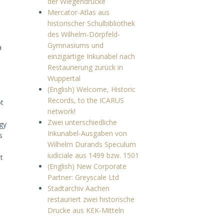
der Wiegendrucke
Mercator-Atlas aus
historischer Schulbibliothek
des Wilhelm-Dörpfeld-
Gymnasiums und
a
einzigartige Inkunabel nach
Restaurierung zurück in
Wuppertal
(English) Welcome, Historic
Records, to the ICARUS
ót
network!
Zwei unterschiedliche
gy
Inkunabel-Ausgaben von
s
Wilhelm Durands Speculum
iudiciale aus 1499 bzw. 1501
t
(English) New Corporate
Partner: Greyscale Ltd
Stadtarchiv Aachen
restauriert zwei historische
Drucke aus KEK-Mitteln