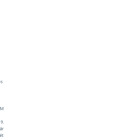
os
FM
z
9.
ár
ét