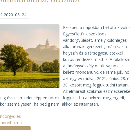
◊
2020. 06. 24.
Ezekben a napokban tartottuk voln
Egyesületünk szokásos
vándorgyűlését, amely különleges
alkalomnak ígérkezett, már csak a
helyszín és a társegyesületekkel
közös rendezés miatt is. A találkoz
a járványveszély miatt sajnos le
kellett mondanunk, de reméljük, ho
azt egy év múlva, 2021. június 28. é
30. között meg fogjuk tudni tartani.
Az elmaradt szakmai eszmecseréke
dig ősszel mindenképpen pótolni fogjuk – ha a helyzet megengedi,
kor személyesen, ha pedig nem, akkor az interneten.
ndorgyűlés
annonhalma