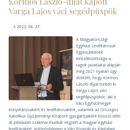
Kormos László-díjat kapott
Levéltárban)
Varga Lajos váci segédpüspök
◊
2022. 06. 27.
A Magyarországi
Egyházi Levéltárosok
Egyesületének
Intézőbizottsága a
tagok javaslatai alapján
még 2021 nyarán úgy
döntött, hogy Kormos
László-díjjal tünteti ki
Varga Lajos váci
segédpüspököt, aki a
Váci Egyházmegye
könyvtárosaként és levéltárosaként, valamint az Országos
Katolikus Gyűjteményi Központ igazgatójaként hosszú időn
át példaadó szakmai munkát végzett a magyar egyházi
levéltárakért, különösképpen a Váci Püspöki és Káptalani