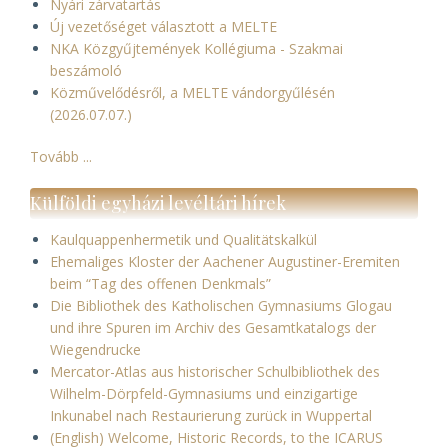
Nyári zárvatartás
Új vezetőséget választott a MELTE
NKA Közgyűjtemények Kollégiuma - Szakmai
beszámoló
Közművelődésről, a MELTE vándorgyűlésén
(2026.07.07.)
Tovább ...
Külföldi egyházi levéltári hírek
Kaulquappenhermetik und Qualitätskalkül
Ehemaliges Kloster der Aachener Augustiner-Eremiten
beim “Tag des offenen Denkmals”
Die Bibliothek des Katholischen Gymnasiums Glogau
und ihre Spuren im Archiv des Gesamtkatalogs der
Wiegendrucke
Mercator-Atlas aus historischer Schulbibliothek des
Wilhelm-Dörpfeld-Gymnasiums und einzigartige
Inkunabel nach Restaurierung zurück in Wuppertal
(English) Welcome, Historic Records, to the ICARUS