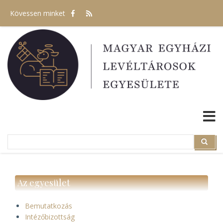
Ugrás
Kövessen minket
a
tartalomra
Search
Search
Az egyesület
Bemutatkozás
Intézőbizottság