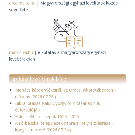
arca.melte.hu
| Magyarországi egyházi levéltárak közös
segédlete
matricula.hu
| e-kutatás a magyarországi egyházi
levéltárakban
Egyházi levéltárak hírei
Mohács képi emlékeiről, az Ordasi alkotótáborban -
előadás (2026.07.28.)
Bibliai utazás Káldi György fordításának 400.
évfordulóján
Káldi – Biblia – képek 1626–2026
Alsó-bácskai települések néprajzi-helyrajzi leírása -
könyvismertető (2026.07.24.)