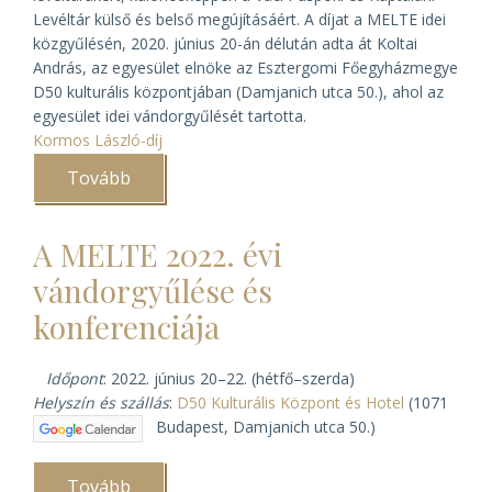
Levéltár külső és belső megújításáért. A díjat a MELTE idei
közgyűlésén, 2020. június 20-án délután adta át Koltai
András, az egyesület elnöke az Esztergomi Főegyházmegye
D50 kulturális központjában (Damjanich utca 50.), ahol az
egyesület idei vándorgyűlését tartotta.
Kormos László-díj
Tovább
(Kormos
László-
díjat
kapott
A MELTE 2022. évi
Varga
Lajos
vándorgyűlése és
váci
segédpüspök)
konferenciája
Időpont
: 2022. június 20–22. (hétfő–szerda)
Helyszín és szállás
:
D50 Kulturális Központ és Hotel
(1071
Budapest, Damjanich utca 50.)
Tovább
(A