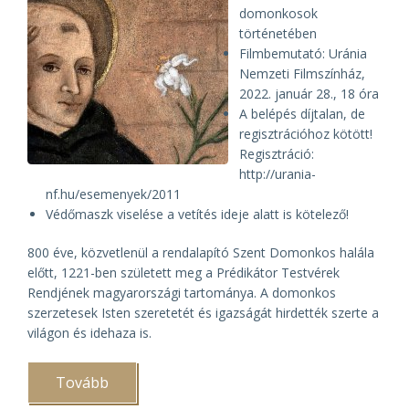
domonkosok
történetében
Filmbemutató: Uránia
Nemzeti Filmszínház,
2022. január 28., 18 óra
A belépés díjtalan, de
regisztrációhoz kötött!
Regisztráció:
http://urania-
nf.hu/esemenyek/2011
Védőmaszk viselése a vetítés ideje alatt is kötelező!
800 éve, közvetlenül a rendalapító Szent Domonkos halála
előtt, 1221-ben született meg a Prédikátor Testvérek
Rendjének magyarországi tartománya. A domonkos
szerzetesek Isten szeretetét és igazságát hirdették szerte a
világon és idehaza is.
Tovább
(Élő
szó: