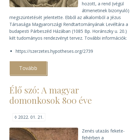
hozott, a rend (végül
átmenetinek bizonyuló)
megszüntetését jelentette. Ebből az alkalomból a Jézus
Társasága Magyarországi Rendtartományának Levéltára a
budapesti Párbeszéd Házában (1085 Bp. Horánszky u. 20.)
két tudományos rendezvényt tervez. További információk:
https://szerzetes.hypotheses.org/2739
Tovább
(Tudományos
rendezvények
a
Jézus
Élő szó: A magyar
Társasága
feloszlatásának
domonkosok 800 éve
250.
évfordulóján)
◊
2022. 01. 21.
Zenés utazás fekete-
fehérben a