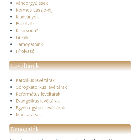
Vándorgyűlések
Kormos László-díj
Kiadványok
Eszközök
Ki kicsoda?
Linkek
Támogatóink
Hírolvasó
Levéltárak
Katolikus levéltárak
Görögkatolikus levéltárak
Református levéltárak
Evangélikus levéltárak
Egyéb egyházi levéltárak
Munkatársak
Támogatók