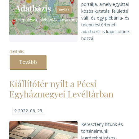
portálja, amely egyúttal
közös kutatási felületté
vált, és egy plébánia- és
településtörténeti
adatbázis is kapcsolódik
hozzá.
digitális
Tovább
(Megújult
az
egyházi
levéltárak
Kiállítótér nyílt a Pécsi
közös
e-
Egyházmegyei Levéltárban
kutatási
felülete)
◊
2022. 06. 29.
Keresztény hitünk és
történelmünk
legrégebbi írásos