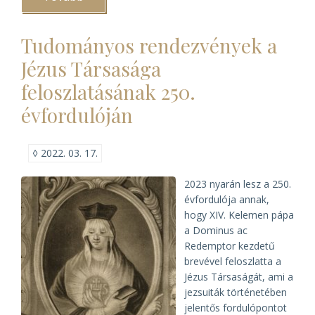
MELTE
2022.
évi
Tudományos rendezvények a
vándorgyűlése
és
Jézus Társasága
konferenciája)
feloszlatásának 250.
évfordulóján
◊
2022. 03. 17.
2023 nyarán lesz a 250.
évfordulója annak,
hogy XIV. Kelemen pápa
a Dominus ac
Redemptor kezdetű
brevével feloszlatta a
Jézus Társaságát, ami a
jezsuiták történetében
jelentős fordulópontot