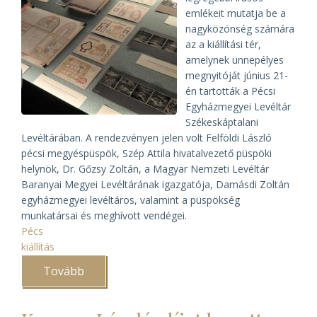
emlékeit mutatja be a
nagyközönség számára
az a kiállítási tér,
amelynek ünnepélyes
megnyitóját június 21-
én tartották a Pécsi
Egyházmegyei Levéltár
Székeskáptalani
Levéltárában. A rendezvényen jelen volt Felföldi László
pécsi megyéspüspök, Szép Attila hivatalvezető püspöki
helynök, Dr. Gőzsy Zoltán, a Magyar Nemzeti Levéltár
Baranyai Megyei Levéltárának igazgatója, Damásdi Zoltán
egyházmegyei levéltáros, valamint a püspökség
munkatársai és meghívott vendégei.
Pécs
kiállítás
Tovább
(Kiállítótér
nyílt
a
Pécsi
Egyházmegyei