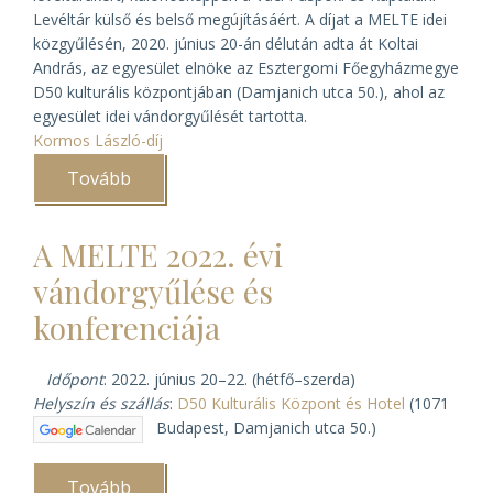
Levéltár külső és belső megújításáért. A díjat a MELTE idei
közgyűlésén, 2020. június 20-án délután adta át Koltai
András, az egyesület elnöke az Esztergomi Főegyházmegye
D50 kulturális központjában (Damjanich utca 50.), ahol az
egyesület idei vándorgyűlését tartotta.
Kormos László-díj
Tovább
(Kormos
László-
díjat
kapott
A MELTE 2022. évi
Varga
Lajos
vándorgyűlése és
váci
segédpüspök)
konferenciája
Időpont
: 2022. június 20–22. (hétfő–szerda)
Helyszín és szállás
:
D50 Kulturális Központ és Hotel
(1071
Budapest, Damjanich utca 50.)
Tovább
(A