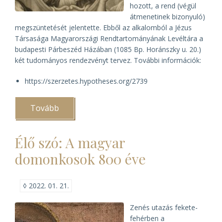
hozott, a rend (végül
átmenetinek bizonyuló)
megszüntetését jelentette. Ebből az alkalomból a Jézus
Társasága Magyarországi Rendtartományának Levéltára a
budapesti Párbeszéd Házában (1085 Bp. Horánszky u. 20.)
két tudományos rendezvényt tervez. További információk:
https://szerzetes.hypotheses.org/2739
Tovább
(Tudományos
rendezvények
a
Jézus
Élő szó: A magyar
Társasága
feloszlatásának
domonkosok 800 éve
250.
évfordulóján)
◊
2022. 01. 21.
Zenés utazás fekete-
fehérben a