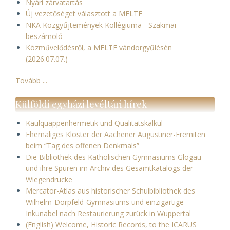
Nyári zárvatartás
Új vezetőséget választott a MELTE
NKA Közgyűjtemények Kollégiuma - Szakmai
beszámoló
Közművelődésről, a MELTE vándorgyűlésén
(2026.07.07.)
Tovább ...
Külföldi egyházi levéltári hírek
Kaulquappenhermetik und Qualitätskalkül
Ehemaliges Kloster der Aachener Augustiner-Eremiten
beim “Tag des offenen Denkmals”
Die Bibliothek des Katholischen Gymnasiums Glogau
und ihre Spuren im Archiv des Gesamtkatalogs der
Wiegendrucke
Mercator-Atlas aus historischer Schulbibliothek des
Wilhelm-Dörpfeld-Gymnasiums und einzigartige
Inkunabel nach Restaurierung zurück in Wuppertal
(English) Welcome, Historic Records, to the ICARUS