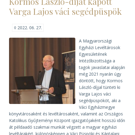
Kormos László-díjat kapott
Levéltárban)
Varga Lajos váci segédpüspök
◊
2022. 06. 27.
A Magyarországi
Egyházi Levéltárosok
Egyesületének
Intézőbizottsága a
tagok javaslatai alapján
még 2021 nyarán úgy
döntött, hogy Kormos
László-díjjal tünteti ki
Varga Lajos váci
segédpüspököt, aki a
Váci Egyházmegye
könyvtárosaként és levéltárosaként, valamint az Országos
Katolikus Gyűjteményi Központ igazgatójaként hosszú időn
át példaadó szakmai munkát végzett a magyar egyházi
levéltárakért, különösképpen a Váci Püspöki és Káptalani