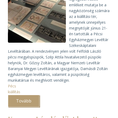
emlékeit mutatja be a
nagyközönség számára
az a kiállítási tér,
amelynek ünnepélyes
megnyitóját június 21-
én tartották a Pécsi
Egyházmegyei Levéltár
Székeskáptalani
Levéltárában. A rendezvényen jelen volt Felföldi László
pécsi megyéspüspök, Szép Attila hivatalvezető püspöki
helynök, Dr. Gőzsy Zoltán, a Magyar Nemzeti Levéltár
Baranyai Megyei Levéltárának igazgatója, Damásdi Zoltán
egyházmegyei levéltáros, valamint a püspökség
munkatársai és meghívott vendégei.
Pécs
kiállítás
Tovább
(Kiállítótér
nyílt
a
Pécsi
Egyházmegyei