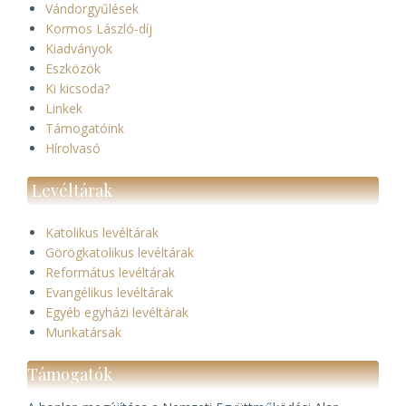
Vándorgyűlések
Kormos László-díj
Kiadványok
Eszközök
Ki kicsoda?
Linkek
Támogatóink
Hírolvasó
Levéltárak
Katolikus levéltárak
Görögkatolikus levéltárak
Református levéltárak
Evangélikus levéltárak
Egyéb egyházi levéltárak
Munkatársak
Támogatók