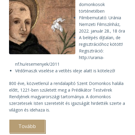
domonkosok
történetében
Filmbemutató: Uránia
Nemzeti Filmszínház,
2022. január 28., 18 óra
A belépés díjtalan, de
regisztrációhoz kötött!
Regisztráció:
http://urania-
nf.hu/esemenyek/2011
Védőmaszk viselése a vetítés ideje alatt is kötelező!
800 éve, közvetlenül a rendalapító Szent Domonkos halála
előtt, 1221-ben született meg a Prédikátor Testvérek
Rendjének magyarországi tartománya. A domonkos
szerzetesek Isten szeretetét és igazságát hirdették szerte a
világon és idehaza is.
Tovább
(Élő
szó: