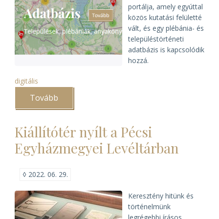
portálja, amely egyúttal
közös kutatási felületté
vált, és egy plébánia- és
településtörténeti
adatbázis is kapcsolódik
hozzá.
digitális
Tovább
(Megújult
az
egyházi
levéltárak
Kiállítótér nyílt a Pécsi
közös
e-
Egyházmegyei Levéltárban
kutatási
felülete)
◊
2022. 06. 29.
Keresztény hitünk és
történelmünk
legrégebbi írásos