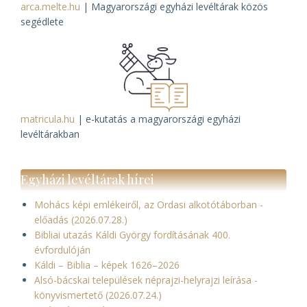
arca.melte.hu
| Magyarországi egyházi levéltárak közös
segédlete
matricula.hu
| e-kutatás a magyarországi egyházi
levéltárakban
Egyházi levéltárak hírei
Mohács képi emlékeiről, az Ordasi alkotótáborban -
előadás (2026.07.28.)
Bibliai utazás Káldi György fordításának 400.
évfordulóján
Káldi – Biblia – képek 1626–2026
Alsó-bácskai települések néprajzi-helyrajzi leírása -
könyvismertető (2026.07.24.)