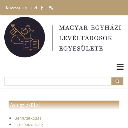
Ugrás
Kövessen minket
a
tartalomra
Search
Search
Az egyesület
Bemutatkozás
Intézőbizottság