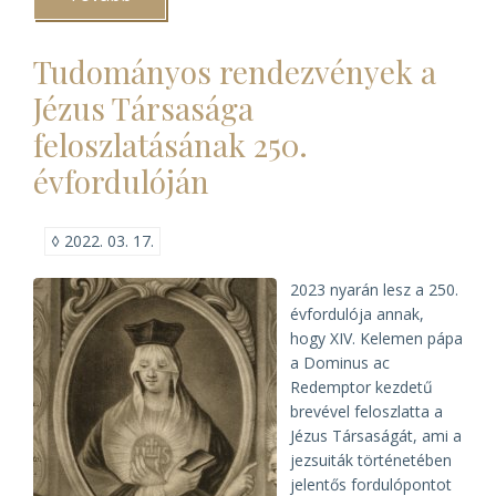
MELTE
2022.
évi
Tudományos rendezvények a
vándorgyűlése
és
Jézus Társasága
konferenciája)
feloszlatásának 250.
évfordulóján
◊
2022. 03. 17.
2023 nyarán lesz a 250.
évfordulója annak,
hogy XIV. Kelemen pápa
a Dominus ac
Redemptor kezdetű
brevével feloszlatta a
Jézus Társaságát, ami a
jezsuiták történetében
jelentős fordulópontot