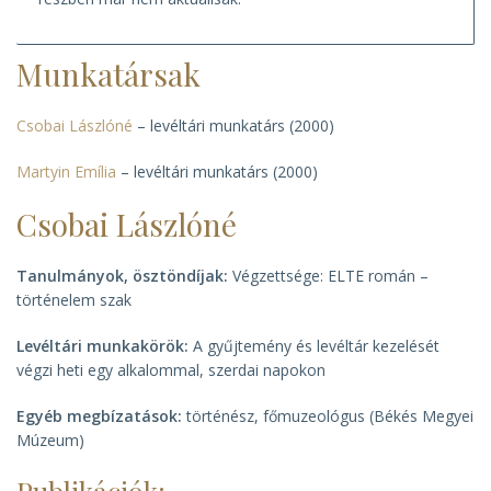
Munkatársak
Csobai Lászlóné
– levéltári munkatárs (2000)
Martyin Emília
– levéltári munkatárs (2000)
Csobai Lászlóné
Tanulmányok, ösztöndíjak:
Végzettsége: ELTE román –
történelem szak
Levéltári munkakörök:
A gyűjtemény és levéltár kezelését
végzi heti egy alkalommal, szerdai napokon
Egyéb megbízatások:
történész, főmuzeológus (Békés Megyei
Múzeum)
Publikációk: