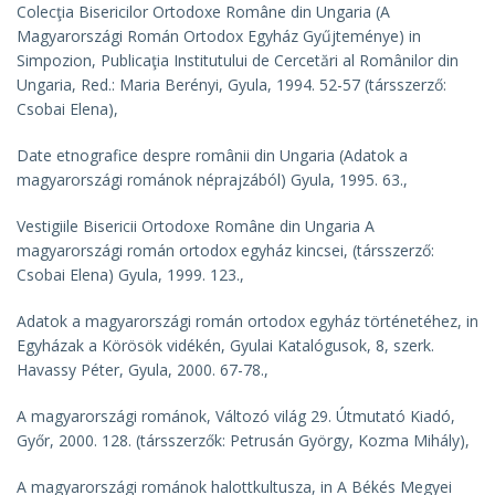
Colecţia Bisericilor Ortodoxe Române din Ungaria
(A
Magyarországi Román Ortodox Egyház Gyűjteménye) in
Simpozion, Publicaţia Institutului de Cercetări al Românilor din
Ungaria, Red.: Maria Berényi, Gyula, 1994. 52-57 (társszerző:
Csobai Elena),
Date etnografice despre românii din Ungaria
(Adatok a
magyarországi románok néprajzából) Gyula, 1995. 63.,
Vestigiile Bisericii Ortodoxe Române din Ungaria A
magyarországi román ortodox egyház kincsei
, (társszerző:
Csobai Elena) Gyula, 1999. 123.,
Adatok a magyarországi román ortodox egyház történetéhez
, in
Egyházak a Körösök vidékén, Gyulai Katalógusok, 8, szerk.
Havassy Péter, Gyula, 2000. 67-78.,
A magyarországi románok
, Változó világ 29. Útmutató Kiadó,
Győr, 2000. 128. (társszerzők: Petrusán György, Kozma Mihály),
A magyarországi románok halottkultusza
, in A Békés Megyei