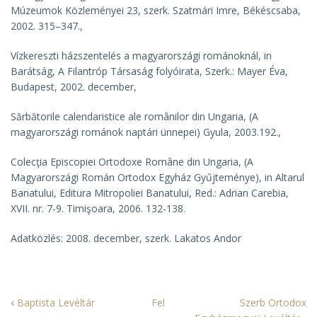
Múzeumok Közleményei 23, szerk. Szatmári Imre, Békéscsaba,
2002. 315–347.,
Vízkereszti házszentelés a magyarországi románoknál
, in
Barátság, A Filantróp Társaság folyóirata, Szerk.: Mayer Éva,
Budapest, 2002. december,
Sărbătorile calendaristice ale românilor din Ungaria
, (A
magyarországi románok naptári ünnepei) Gyula, 2003.192.,
Colecţia Episcopiei Ortodoxe Române din Ungaria
, (A
Magyarországi Román Ortodox Egyház Gyűjteménye), in Altarul
Banatului, Editura Mitropoliei Banatului, Red.: Adrian Carebia,
XVII. nr. 7-9. Timişoara, 2006. 132-138.
Adatközlés: 2008. december, szerk. Lakatos Andor
Könyv
‹
Baptista Levéltár
Fel
Szerb Ortodox