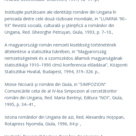
Instituţiile purtătoare ale identităţii române din Ungaria în
perioada dintre cele două războaie mondiale
, in “LUMINA '90–
93” Revistă socială, culturală şi ştiinţifică a românilor din
Ungaria, Red. Gheorghe Petruşan, Giula, 1993, p. 7–10.,
A magyarországi román nemzeti kisebbség történetének
áttekintése a statisztika tükrében
, in “Magyarország
nemzetiségeinek és a szomszédos államok magyarságának
statisztikája 1910–1990 című konferencia előadásai”, Központi
Statisztikai Hivatal, Budapest, 1994, 319–326. p.,
Moise Nicoară şi românii din Giula
, in “SIMPOZION”
Comunicările celui de al IV-lea Simpozion al cercetătorilor
români din Ungaria, Red. Maria Berényi, Editura “NOI”, Giula,
1995, p. 34–41.,
Istoria românilor din Ungaria de azi
, Red. Alexandru Hoţopan,
Rotapress Nyomda, Giula, 1996, 64 p. ,