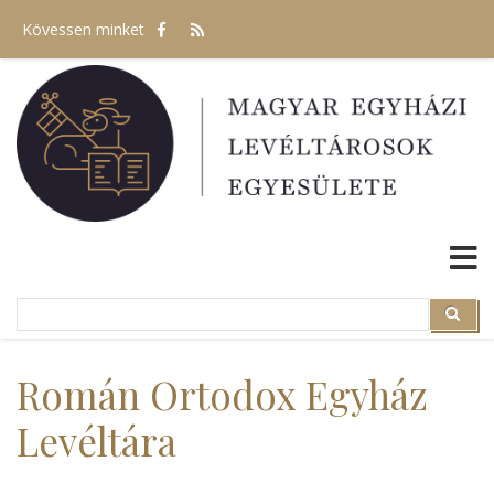
Ugrás
Kövessen minket
a
tartalomra
Search
Search
Román Ortodox Egyház
Levéltára