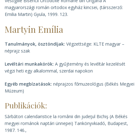
Vestigiile Bisericii Ortodoxe Române din Ungaria A
magyarországi román ortodox egyház kincsei
, (társszerző:
Emilia Martin) Gyula, 1999. 123.
Martyin Emília
Tanulmányok, ösztöndíjak:
Végzettsége: KLTE magyar –
néprajz szak
Levéltári munkakörök:
A gyűjtemény és levéltár kezelését
végzi heti egy alkalommal, szerdai napokon
Egyéb megbízatások:
néprajzos főmuzeológus (Békés Megyei
Múzeum)
Publikációk:
Sărbători calendaristice la românii din judeţul Bichiş
(A Békés
megyei románok naptári ünnepei) Tankönyvkiadó, Budapest,
1987. 146.,