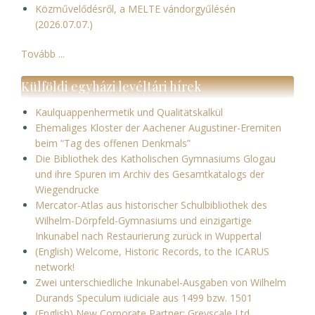
Közművelődésről, a MELTE vándorgyűlésén
(2026.07.07.)
Tovább ...
Külföldi egyházi levéltári hírek
Kaulquappenhermetik und Qualitätskalkül
Ehemaliges Kloster der Aachener Augustiner-Eremiten
beim “Tag des offenen Denkmals”
Die Bibliothek des Katholischen Gymnasiums Glogau
und ihre Spuren im Archiv des Gesamtkatalogs der
Wiegendrucke
Mercator-Atlas aus historischer Schulbibliothek des
Wilhelm-Dörpfeld-Gymnasiums und einzigartige
Inkunabel nach Restaurierung zurück in Wuppertal
(English) Welcome, Historic Records, to the ICARUS
network!
Zwei unterschiedliche Inkunabel-Ausgaben von Wilhelm
Durands Speculum iudiciale aus 1499 bzw. 1501
(English) New Corporate Partner: Greyscale Ltd