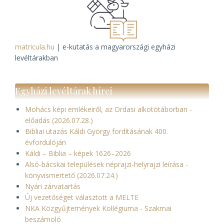
matricula.hu
| e-kutatás a magyarországi egyházi
levéltárakban
Egyházi levéltárak hírei
Mohács képi emlékeiről, az Ordasi alkotótáborban -
előadás (2026.07.28.)
Bibliai utazás Káldi György fordításának 400.
évfordulóján
Káldi – Biblia – képek 1626–2026
Alsó-bácskai települések néprajzi-helyrajzi leírása -
könyvismertető (2026.07.24.)
Nyári zárvatartás
Új vezetőséget választott a MELTE
NKA Közgyűjtemények Kollégiuma - Szakmai
beszámoló