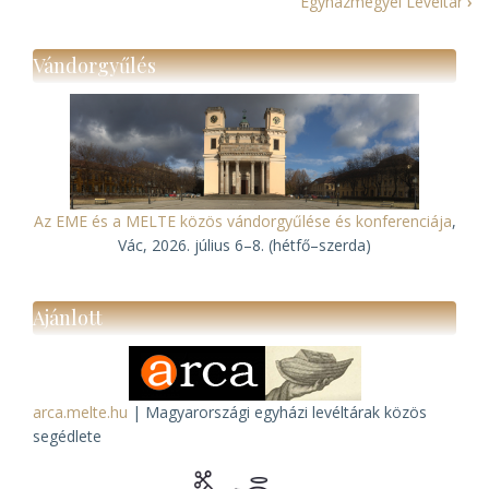
Egyházmegyei Levéltár
›
kereszthivatkozásai
ehhez:
Vándorgyűlés
Román
Ortodox
Egyház
Levéltára
Az EME és a MELTE közös vándorgyűlése és konferenciája
,
Vác, 2026. július 6–8. (hétfő–szerda)
Ajánlott
arca.melte.hu
| Magyarországi egyházi levéltárak közös
segédlete