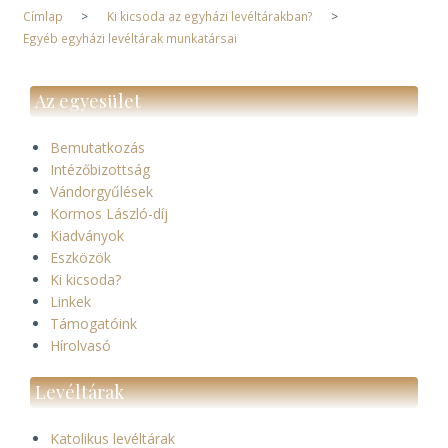
Címlap
Ki kicsoda az egyházi levéltárakban?
Morzsa
Egyéb egyházi levéltárak munkatársai
Az egyesület
Bemutatkozás
Intézőbizottság
Vándorgyűlések
Kormos László-díj
Kiadványok
Eszközök
Ki kicsoda?
Linkek
Támogatóink
Hírolvasó
Levéltárak
Katolikus levéltárak