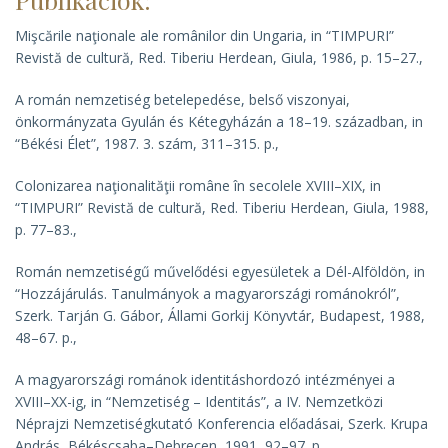
Mişcările naţionale ale românilor din Ungaria
, in “TIMPURI”
Revistă de cultură, Red. Tiberiu Herdean, Giula, 1986, p. 15–27.,
A román nemzetiség betelepedése, belső viszonyai,
önkormányzata Gyulán és Kétegyházán a 18–19. században
, in
“Békési Élet”, 1987. 3. szám, 311–315. p.,
Colonizarea naţionalităţii române în secolele XVIII–XIX
, in
“TIMPURI” Revistă de cultură, Red. Tiberiu Herdean, Giula, 1988,
p. 77–83.,
Román nemzetiségű művelődési egyesületek a Dél-Alföldön
, in
“Hozzájárulás. Tanulmányok a magyarországi románokról”,
Szerk. Tarján G. Gábor, Állami Gorkij Könyvtár, Budapest, 1988,
48–67. p.,
A magyarországi románok identitáshordozó intézményei a
XVIII–XX-ig
, in “Nemzetiség – Identitás”, a IV. Nemzetközi
Néprajzi Nemzetiségkutató Konferencia előadásai, Szerk. Krupa
András, Békéscsaba–Debrecen, 1991, 92–97. p.,