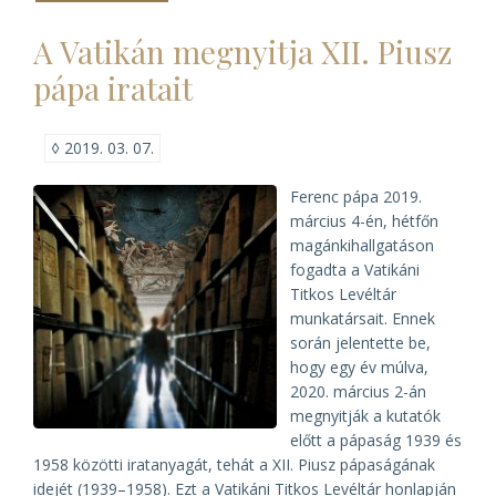
Tanácsköztársaság
hatásáról
A Vatikán megnyitja XII. Piusz
a
katolikus
pápa iratait
egyházmegyékre)
◊
2019. 03. 07.
Ferenc pápa 2019.
március 4-én, hétfőn
magánkihallgatáson
fogadta a Vatikáni
Titkos Levéltár
munkatársait. Ennek
során jelentette be,
hogy egy év múlva,
2020. március 2-án
megnyitják a kutatók
előtt a pápaság 1939 és
1958 közötti iratanyagát, tehát a XII. Piusz pápaságának
idejét (1939–1958). Ezt a Vatikáni Titkos Levéltár honlapján