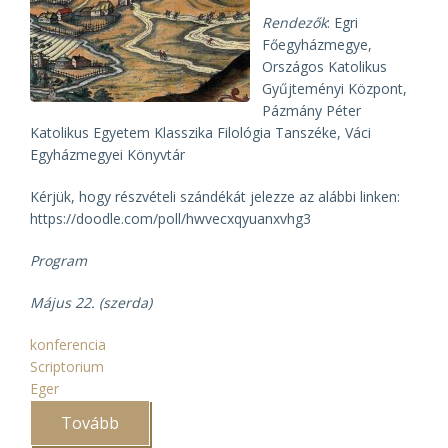
Rendezők
: Egri
Főegyházmegye,
Országos Katolikus
Gyűjteményi Központ,
Pázmány Péter
Katolikus Egyetem Klasszika Filológia Tanszéke, Váci
Egyházmegyei Könyvtár
Kérjük, hogy részvételi szándékát jelezze az alábbi linken:
https://doodle.com/poll/hwvecxqyuanxvhg3
Program
Május 22. (szerda)
konferencia
Scriptorium
Eger
Tovább
(III.
Scriptorium