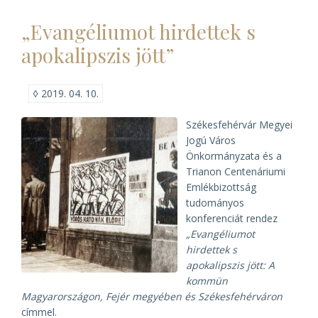
konferencia)
„Evangéliumot hirdettek s
apokalipszis jött”
◊
2019. 04. 10.
Székesfehérvár Megyei
Jogú Város
Önkormányzata és a
Trianon Centenáriumi
Emlékbizottság
tudományos
konferenciát rendez
„Evangéliumot
hirdettek s
apokalipszis jött: A
kommün
Magyarországon, Fejér megyében és Székesfehérváron
címmel.