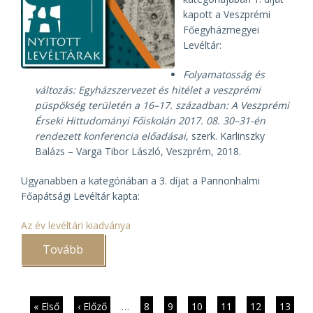
kapott a Veszprémi
Főegyházmegyei
Levéltár:
Folyamatosság és
változás: Egyházszervezet és hitélet a veszprémi
püspökség területén a 16–17. században: A Veszprémi
Érseki Hittudományi Főiskolán 2017. 08. 30–31-én
rendezett konferencia előadásai
, szerk. Karlinszky
Balázs – Varga Tibor László, Veszprém, 2018.
Ugyanabben a kategóriában a 3. díjat a Pannonhalmi
Főapátsági Levéltár kapta:
Az év levéltári kiadványa
Tovább
(„Az
év
levéltári
kiadványa"
2018.
évi
Oldalszámozás
Első
« Első
Előző
‹ Előző
…
Page
8
Page
9
Page
10
Page
11
Jelenlegi
12
Page
13