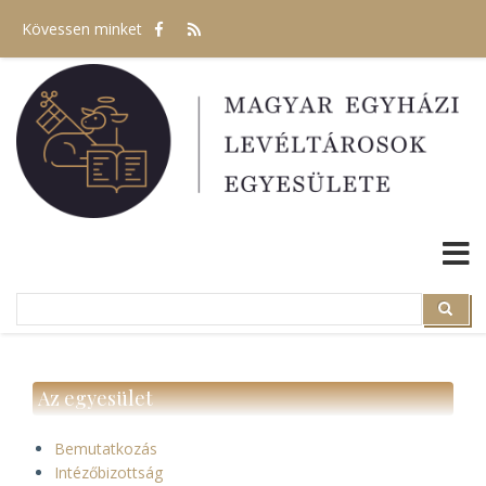
Ugrás
Kövessen minket
a
tartalomra
Search
Search
Az egyesület
Bemutatkozás
Intézőbizottság