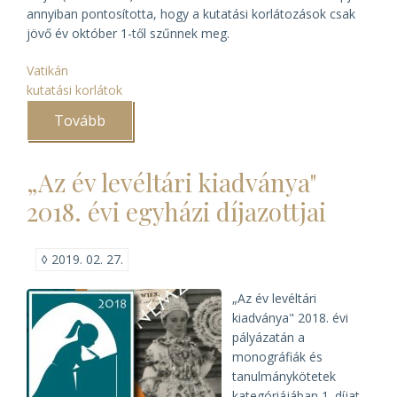
annyiban pontosította, hogy a kutatási korlátozások csak
jövő év október 1-től szűnnek meg.
Vatikán
kutatási korlátok
Tovább
(A
Vatikán
megnyitja
XII.
„Az év levéltári kiadványa"
Piusz
pápa
2018. évi egyházi díjazottjai
iratait)
◊
2019. 02. 27.
„Az év levéltári
kiadványa" 2018. évi
pályázatán a
monográfiák és
tanulmánykötetek
kategóriájában 1. díjat