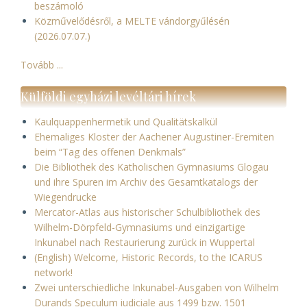
beszámoló
Közművelődésről, a MELTE vándorgyűlésén
(2026.07.07.)
Tovább ...
Külföldi egyházi levéltári hírek
Kaulquappenhermetik und Qualitätskalkül
Ehemaliges Kloster der Aachener Augustiner-Eremiten
beim “Tag des offenen Denkmals”
Die Bibliothek des Katholischen Gymnasiums Glogau
und ihre Spuren im Archiv des Gesamtkatalogs der
Wiegendrucke
Mercator-Atlas aus historischer Schulbibliothek des
Wilhelm-Dörpfeld-Gymnasiums und einzigartige
Inkunabel nach Restaurierung zurück in Wuppertal
(English) Welcome, Historic Records, to the ICARUS
network!
Zwei unterschiedliche Inkunabel-Ausgaben von Wilhelm
Durands Speculum iudiciale aus 1499 bzw. 1501