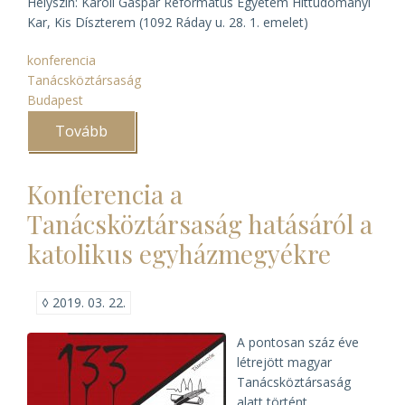
Helyszín: Károli Gáspár Református Egyetem Hittudományi
Kar, Kis Díszterem (1092 Ráday u. 28. 1. emelet)
konferencia
Tanácsköztársaság
Budapest
Tovább
(Tanácsköztársaság
és
az
egyházak)
Konferencia a
Tanácsköztársaság hatásáról a
katolikus egyházmegyékre
◊
2019. 03. 22.
A pontosan száz éve
létrejött magyar
Tanácsköztársaság
alatt történt