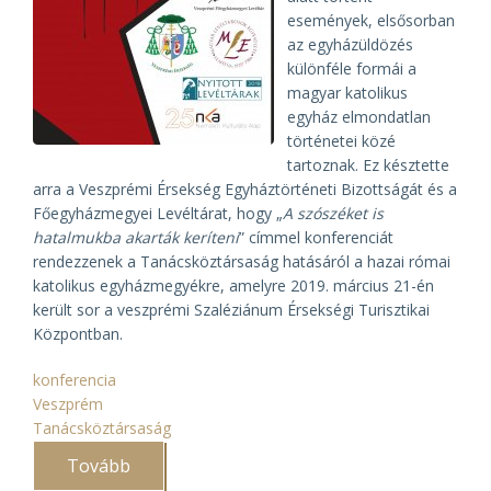
események, elsősorban
az egyházüldözés
különféle formái a
magyar katolikus
egyház elmondatlan
történetei közé
tartoznak. Ez késztette
arra a Veszprémi Érsekség Egyháztörténeti Bizottságát és a
Főegyházmegyei Levéltárat, hogy „
A szószéket is
hatalmukba akarták keríteni
” címmel konferenciát
rendezzenek a Tanácsköztársaság hatásáról a hazai római
katolikus egyházmegyékre, amelyre 2019. március 21-én
került sor a veszprémi Szaléziánum Érsekségi Turisztikai
Központban.
konferencia
Veszprém
Tanácsköztársaság
Tovább
(Konferencia
a