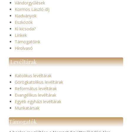
Vándorgyűlések
Kormos László-díj
Kiadványok
Eszközök
Ki kicsoda?
Linkek
Támogatóink
Hírolvasó
Levéltárak
Katolikus levéltárak
Görögkatolikus levéltárak
Református levéltárak
Evangélikus levéltárak
Egyéb egyházi levéltárak
Munkatársak
Támogatók