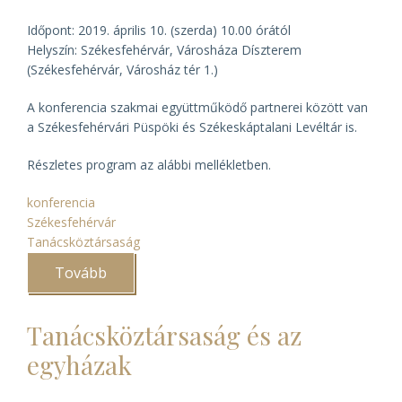
Időpont: 2019. április 10. (szerda) 10.00 órától
Helyszín: Székesfehérvár, Városháza Díszterem
(Székesfehérvár, Városház tér 1.)
A konferencia szakmai együttműködő partnerei között van
a Székesfehérvári Püspöki és Székeskáptalani Levéltár is.
Részletes program az alábbi mellékletben.
konferencia
Székesfehérvár
Tanácsköztársaság
Tovább
(„Evangéliumot
hirdettek
s
apokalipszis
Tanácsköztársaság és az
jött”)
egyházak