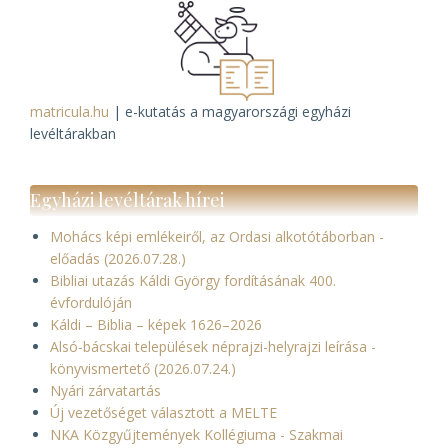
matricula.hu
| e-kutatás a magyarországi egyházi
levéltárakban
Egyházi levéltárak hírei
Mohács képi emlékeiről, az Ordasi alkotótáborban -
előadás (2026.07.28.)
Bibliai utazás Káldi György fordításának 400.
évfordulóján
Káldi – Biblia – képek 1626–2026
Alsó-bácskai települések néprajzi-helyrajzi leírása -
könyvismertető (2026.07.24.)
Nyári zárvatartás
Új vezetőséget választott a MELTE
NKA Közgyűjtemények Kollégiuma - Szakmai