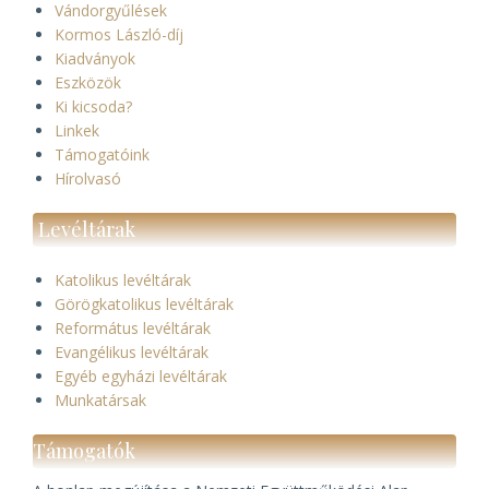
Vándorgyűlések
Kormos László-díj
Kiadványok
Eszközök
Ki kicsoda?
Linkek
Támogatóink
Hírolvasó
Levéltárak
Katolikus levéltárak
Görögkatolikus levéltárak
Református levéltárak
Evangélikus levéltárak
Egyéb egyházi levéltárak
Munkatársak
Támogatók