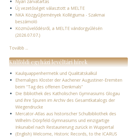
Nyári zárvatartás
Új vezetőséget választott a MELTE
NKA Közgyűjtemények Kollégiuma - Szakmai
beszámoló
Közművelődésről, a MELTE vándorgyűlésén
(2026.07.07.)
Tovább ...
Külföldi egyházi levéltári hírek
Kaulquappenhermetik und Qualitätskalkül
Ehemaliges Kloster der Aachener Augustiner-Eremiten
beim “Tag des offenen Denkmals”
Die Bibliothek des Katholischen Gymnasiums Glogau
und ihre Spuren im Archiv des Gesamtkatalogs der
Wiegendrucke
Mercator-Atlas aus historischer Schulbibliothek des
Wilhelm-Dörpfeld-Gymnasiums und einzigartige
Inkunabel nach Restaurierung zurück in Wuppertal
(English) Welcome, Historic Records, to the ICARUS