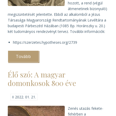
hozott, a rend (végül
átmenetinek bizonyuló)
megszüntetését jelentette. Ebből az alkalomból a Jézus
Társasága Magyarországi Rendtartományának Levéltára a
budapesti Párbeszéd Házában (1085 Bp. Horánszky u. 20.)
két tudományos rendezvényt tervez. További információk:
https://szerzetes.hypotheses.org/2739
Tovább
(Tudományos
rendezvények
a
Jézus
Élő szó: A magyar
Társasága
feloszlatásának
domonkosok 800 éve
250.
évfordulóján)
◊
2022. 01. 21.
Zenés utazás fekete-
fehérben a