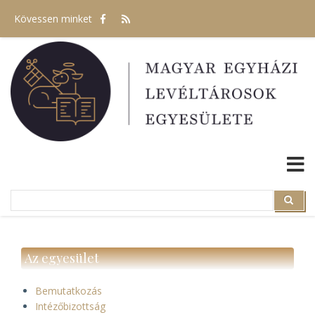
Ugrás
Kövessen minket
a
tartalomra
Search
Search
Az egyesület
Bemutatkozás
Intézőbizottság