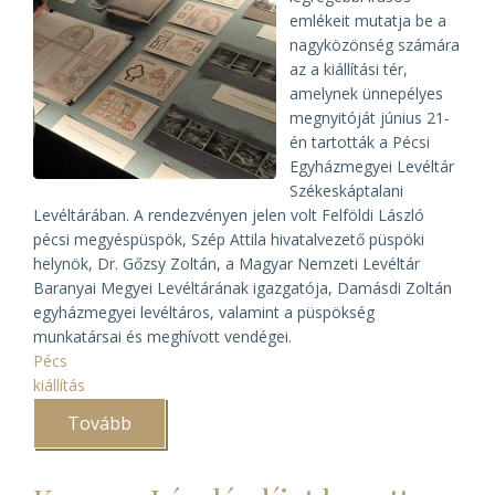
emlékeit mutatja be a
nagyközönség számára
az a kiállítási tér,
amelynek ünnepélyes
megnyitóját június 21-
én tartották a Pécsi
Egyházmegyei Levéltár
Székeskáptalani
Levéltárában. A rendezvényen jelen volt Felföldi László
pécsi megyéspüspök, Szép Attila hivatalvezető püspöki
helynök, Dr. Gőzsy Zoltán, a Magyar Nemzeti Levéltár
Baranyai Megyei Levéltárának igazgatója, Damásdi Zoltán
egyházmegyei levéltáros, valamint a püspökség
munkatársai és meghívott vendégei.
Pécs
kiállítás
Tovább
(Kiállítótér
nyílt
a
Pécsi
Egyházmegyei