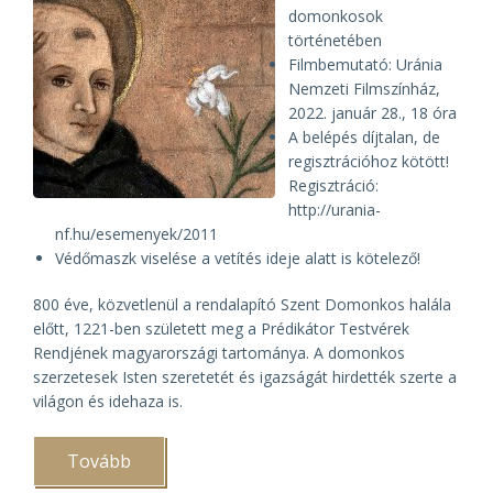
domonkosok
történetében
Filmbemutató: Uránia
Nemzeti Filmszínház,
2022. január 28., 18 óra
A belépés díjtalan, de
regisztrációhoz kötött!
Regisztráció:
http://urania-
nf.hu/esemenyek/2011
Védőmaszk viselése a vetítés ideje alatt is kötelező!
800 éve, közvetlenül a rendalapító Szent Domonkos halála
előtt, 1221-ben született meg a Prédikátor Testvérek
Rendjének magyarországi tartománya. A domonkos
szerzetesek Isten szeretetét és igazságát hirdették szerte a
világon és idehaza is.
Tovább
(Élő
szó: