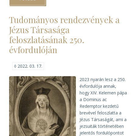
MELTE
2022.
évi
Tudományos rendezvények a
vándorgyűlése
és
Jézus Társasága
konferenciája)
feloszlatásának 250.
évfordulóján
◊
2022. 03. 17.
2023 nyarán lesz a 250.
évfordulója annak,
hogy XIV. Kelemen pápa
a Dominus ac
Redemptor kezdetű
brevével feloszlatta a
Jézus Társaságát, ami a
jezsuiták történetében
jelentős fordulópontot