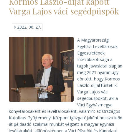
Kormos László-díjat kapott
Levéltárban)
Varga Lajos váci segédpüspök
◊
2022. 06. 27.
A Magyarországi
Egyházi Levéltárosok
Egyesületének
Intézőbizottsága a
tagok javaslatai alapján
még 2021 nyarán úgy
döntött, hogy Kormos
László-díjjal tünteti ki
Varga Lajos váci
segédpüspököt, aki a
Váci Egyházmegye
könyvtárosaként és levéltárosaként, valamint az Országos
Katolikus Gyűjteményi Központ igazgatójaként hosszú időn
át példaadó szakmai munkát végzett a magyar egyházi
levéltárakért, különösképpen a Váci Püspöki és Káptalani