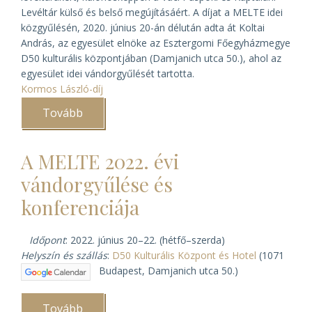
Levéltár külső és belső megújításáért. A díjat a MELTE idei
közgyűlésén, 2020. június 20-án délután adta át Koltai
András, az egyesület elnöke az Esztergomi Főegyházmegye
D50 kulturális központjában (Damjanich utca 50.), ahol az
egyesület idei vándorgyűlését tartotta.
Kormos László-díj
Tovább
(Kormos
László-
díjat
kapott
A MELTE 2022. évi
Varga
Lajos
vándorgyűlése és
váci
segédpüspök)
konferenciája
Időpont
: 2022. június 20–22. (hétfő–szerda)
Helyszín és szállás
:
D50 Kulturális Központ és Hotel
(1071
Budapest, Damjanich utca 50.)
Tovább
(A