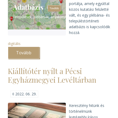
portálja, amely egyúttal
közös kutatási felületté
vált, és egy plébánia- és
településtörténeti
adatbázis is kapcsolódik
hozzá.
digitális
Tovább
(Megújult
az
egyházi
levéltárak
Kiállítótér nyílt a Pécsi
közös
e-
Egyházmegyei Levéltárban
kutatási
felülete)
◊
2022. 06. 29.
Keresztény hitünk és
történelmünk
legrégebbi írásos