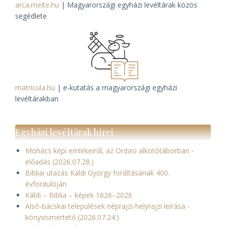
arca.melte.hu
| Magyarországi egyházi levéltárak közös
segédlete
matricula.hu
| e-kutatás a magyarországi egyházi
levéltárakban
Egyházi levéltárak hírei
Mohács képi emlékeiről, az Ordasi alkotótáborban -
előadás (2026.07.28.)
Bibliai utazás Káldi György fordításának 400.
évfordulóján
Káldi – Biblia – képek 1626–2026
Alsó-bácskai települések néprajzi-helyrajzi leírása -
könyvismertető (2026.07.24.)